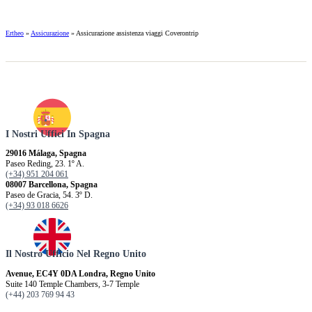
Ertheo
»
Assicurazione
»
Assicurazione assistenza viaggi Coverontrip
I Nostri Uffici In Spagna
29016 Málaga, Spagna
Paseo Reding, 23. 1º A.
(+34) 951 204 061
08007 Barcellona, ​​Spagna
Paseo de Gracia, 54. 3º D.
(+34) 93 018 6626
Il Nostro Ufficio Nel Regno Unito
Avenue, EC4Y 0DA Londra, Regno Unito
Suite 140 Temple Chambers, 3-7 Temple
(+44) 203 769 94 43