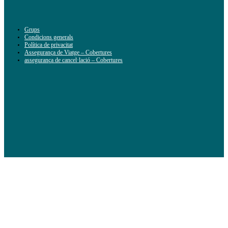
Grups
Condicions generals
Política de privacitat
Assegurança de Viatge – Cobertures
assegurança de cancel·lació – Cobertures