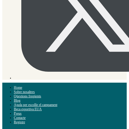
Home
Sobre nosaltres
Qüestions freqüents
Blog
Ajuda per escollir el campament
Beca esportiva EUA
Preus
Contacte
Registre