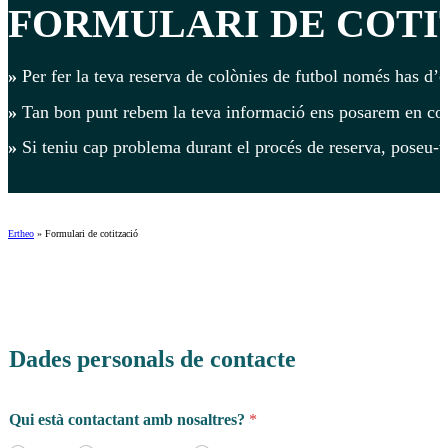
FORMULARI DE COTI
»
Per fer la teva reserva de colònies de futbol només has d’o
»
Tan bon punt rebem la teva informació ens posarem en cont
»
Si teniu cap problema durant el procés de reserva, poseu-
Ertheo
»
Formulari de cotització
Dades personals de contacte
*
Qui està contactant amb nosaltres?
*
é
s