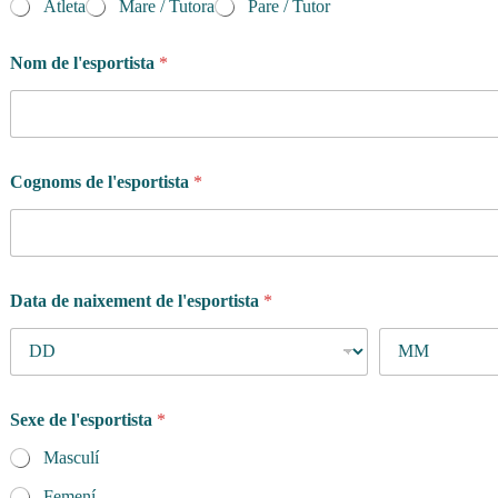
Atleta
Mare / Tutora
Pare / Tutor
p
o
l
Nom de l'esportista
*
í
t
i
c
a
Cognoms de l'esportista
*
Data de naixement de l'esportista
*
Sexe de l'esportista
*
Masculí
Femení