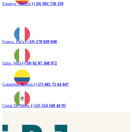
Espanya, Madrid
(+34) 902 750 359
França. París
(+33) 170 849 040
Itàlia. Milà
(+39) 02 87 368 972
Colòmbia. Bogotà
(+57) 601 75 64 047
Ciutat De Mèxic
(+52) 554 160 44 95