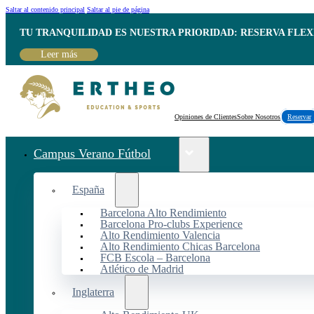
Saltar al contenido principal
Saltar al pie de página
TU TRANQUILIDAD ES NUESTRA PRIORIDAD: RESERVA FLEX
Leer más
Opiniones de Clientes
Sobre Nosotros
Reservar
Campus Verano Fútbol
España
Barcelona Alto Rendimiento
Barcelona Pro-clubs Experience
Alto Rendimiento Valencia
Alto Rendimiento Chicas Barcelona
FCB Escola – Barcelona
Atlético de Madrid
Inglaterra