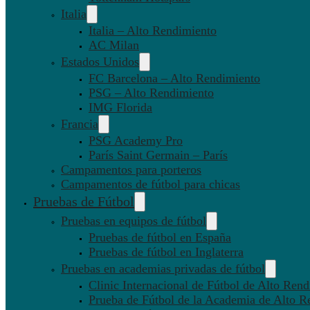
Italia
Italia – Alto Rendimiento
AC Milan
Estados Unidos
FC Barcelona – Alto Rendimiento
PSG – Alto Rendimiento
IMG Florida
Francia
PSG Academy Pro
París Saint Germain – París
Campamentos para porteros
Campamentos de fútbol para chicas
Pruebas de Fútbol
Pruebas en equipos de fútbol
Pruebas de fútbol en España
Pruebas de fútbol en Inglaterra
Pruebas en academias privadas de fútbol
Clinic Internacional de Fútbol de Alto Ren
Prueba de Fútbol de la Academia de Alto R