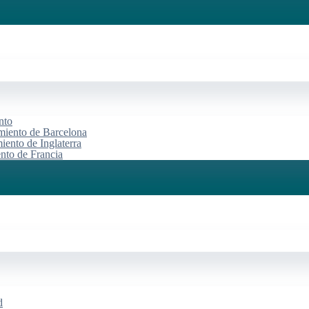
nto
miento de Barcelona
iento de Inglaterra
ento de Francia
d