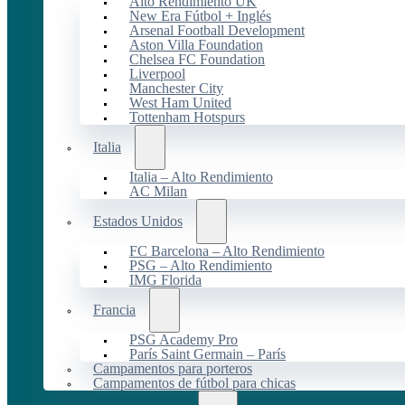
Alto Rendimiento UK
New Era Fútbol + Inglés
Arsenal Football Development
Aston Villa Foundation
Chelsea FC Foundation
Liverpool
Manchester City
West Ham United
Tottenham Hotspurs
Italia
Italia – Alto Rendimiento
AC Milan
Estados Unidos
FC Barcelona – Alto Rendimiento
PSG – Alto Rendimiento
IMG Florida
Francia
PSG Academy Pro
París Saint Germain – París
Campamentos para porteros
Campamentos de fútbol para chicas