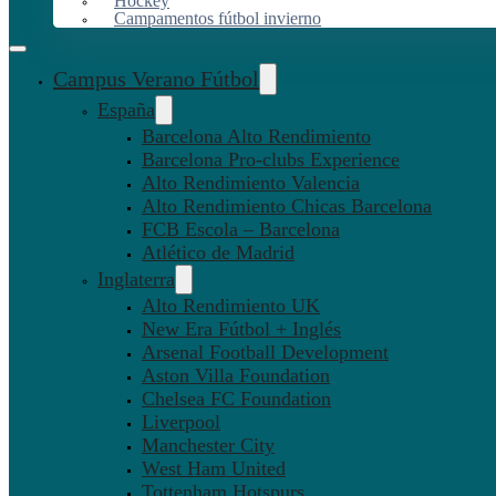
Hockey
Campamentos fútbol invierno
Campus Verano Fútbol
España
Barcelona Alto Rendimiento
Barcelona Pro-clubs Experience
Alto Rendimiento Valencia
Alto Rendimiento Chicas Barcelona
FCB Escola – Barcelona
Atlético de Madrid
Inglaterra
Alto Rendimiento UK
New Era Fútbol + Inglés
Arsenal Football Development
Aston Villa Foundation
Chelsea FC Foundation
Liverpool
Manchester City
West Ham United
Tottenham Hotspurs