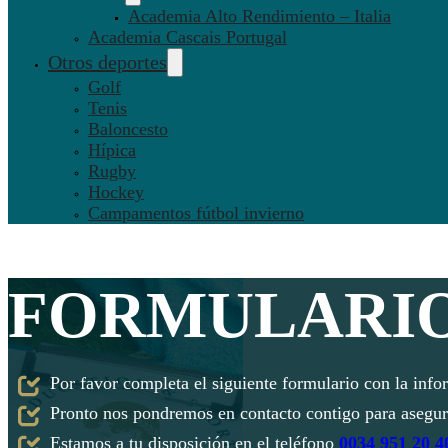
Academia Alto Rendimiento – Italia
Academia Cascais Portugal
Otros deportes
Golf
Tenis
Baloncesto
Hípica
Rugby
Hockey
Campamentos fútbol invierno
FORMULARIO
Por favor completa el siguiente formulario con la info
Pronto nos pondremos en contacto contigo para asegur
Estamos a tu disposición en el teléfono
0034 951 20 4