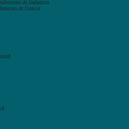
ndimiento de Inglaterra
dimiento de Francia
nited
SA
A