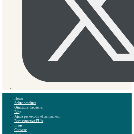
Home
Sobre nosaltres
Qüestions freqüents
Blog
Ajuda per escollir el campament
Beca esportiva EUA
Preus
Contacte