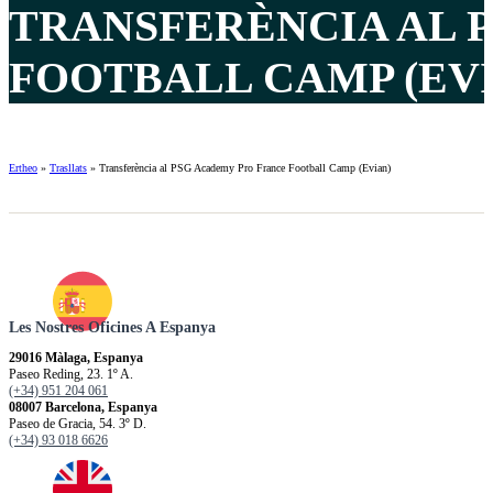
TRANSFERÈNCIA AL 
FOOTBALL CAMP (EVI
Ertheo
»
Trasllats
»
Transferència al PSG Academy Pro France Football Camp (Evian)
Les Nostres Oficines A Espanya
29016 Màlaga, Espanya
Paseo Reding, 23. 1º A.
(+34) 951 204 061
08007 Barcelona, Espanya
Paseo de Gracia, 54. 3º D.
(+34) 93 018 6626