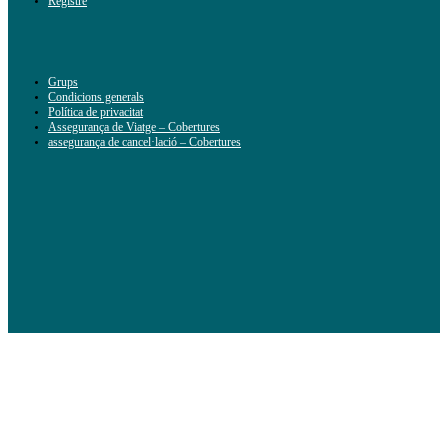
Registre
Grups
Condicions generals
Política de privacitat
Assegurança de Viatge – Cobertures
assegurança de cancel·lació – Cobertures