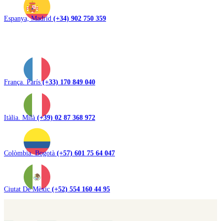
Espanya, Madrid
(+34) 902 750 359
França. París
(+33) 170 849 040
Itàlia. Milà
(+39) 02 87 368 972
Colòmbia. Bogotà
(+57) 601 75 64 047
Ciutat De Mèxic
(+52) 554 160 44 95