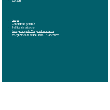
Registre
Grups
Condicions generals
Política de privacitat
Assegurança de Viatge – Cobertures
assegurança de cancel·lació – Cobertures