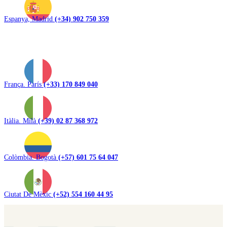
Espanya, Madrid
(+34) 902 750 359
França. París
(+33) 170 849 040
Itàlia. Milà
(+39) 02 87 368 972
Colòmbia. Bogotà
(+57) 601 75 64 047
Ciutat De Mèxic
(+52) 554 160 44 95