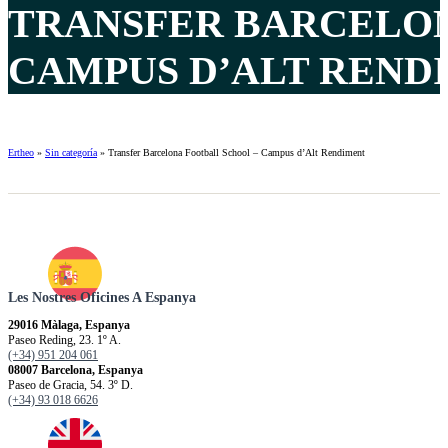
TRANSFER BARCELON
CAMPUS D’ALT RENDI
Ertheo
»
Sin categoría
»
Transfer Barcelona Football School – Campus d’Alt Rendiment
Les Nostres Oficines A Espanya
29016 Màlaga, Espanya
Paseo Reding, 23. 1º A.
(+34) 951 204 061
08007 Barcelona, Espanya
Paseo de Gracia, 54. 3º D.
(+34) 93 018 6626