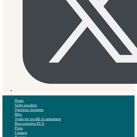
Home
Sobre nosaltres
Qüestions freqüents
Blog
Ajuda per escollir el campament
Beca esportiva EUA
Preus
Contacte