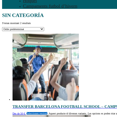
Hoquei
Campaments futbol d’hivern
SIN CATEGORÍA
S'estan mostrant 2 resultats
TRANSFER BARCELONA FOOTBALL SCHOOL – CAMP
Des de
50
€
Seleccioneu opcions
Aquest producte té diverses variants. Les opcions es poden triar a