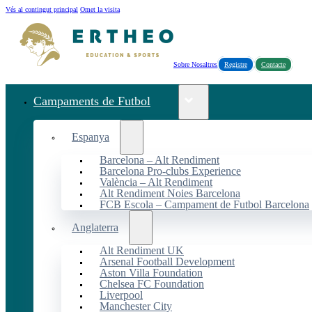
Vés al contingut principal
Omet la visita
Sobre Nosaltres
Registre
Contacte
Campaments de Futbol
Espanya
Barcelona – Alt Rendiment
Barcelona Pro-clubs Experience
València – Alt Rendiment
Alt Rendiment Noies Barcelona
FCB Escola – Campament de Futbol Barcelona
Anglaterra
Alt Rendiment UK
Arsenal Football Development
Aston Villa Foundation
Chelsea FC Foundation
Liverpool
Manchester City