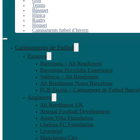
Golf
Tennis
Bàsquet
Hípica
Rugby
Hoquei
Campaments futbol d’hivern
Campaments de Futbol
Espanya
Barcelona – Alt Rendiment
Barcelona Pro-clubs Experience
València – Alt Rendiment
Alt Rendiment Noies Barcelona
FCB Escola – Campament de Futbol Barce
Anglaterra
Alt Rendiment UK
Arsenal Football Development
Aston Villa Foundation
Chelsea FC Foundation
Liverpool
Manchester City