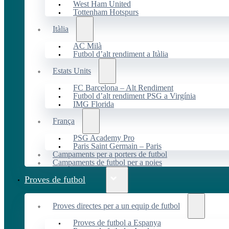
West Ham United
Tottenham Hotspurs
Itàlia
AC Milà
Futbol d’alt rendiment a Itàlia
Estats Units
FC Barcelona – Alt Rendiment
Futbol d’alt rendiment PSG a Virgínia
IMG Florida
França
PSG Academy Pro
Paris Saint Germain – Paris
Campaments per a porters de futbol
Campaments de futbol per a noies
Proves de futbol
Proves directes per a un equip de futbol
Proves de futbol a Espanya