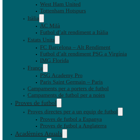
West Ham United
Tottenham Hotspurs
Itàlia
AC Milà
Futbol d’alt rendiment a Itàlia
Estats Units
FC Barcelona – Alt Rendiment
Futbol d’alt rendiment PSG a Virgínia
IMG Florida
França
PSG Academy Pro
Paris Saint Germain – Paris
Campaments per a porters de futbol
Campaments de futbol per a noies
Proves de futbol
Proves directes per a un equip de futbol
Proves de futbol a Espanya
Proves de futbol a Anglaterra
Acadèmies Anuals