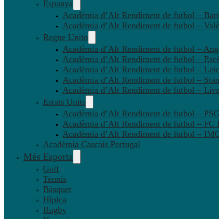
Espanya
Acadèmia d’Alt Rendiment de futbol – Bar
Acadèmia d’Alt Rendiment de futbol – Valè
Regne Unito
Acadèmia d’Alt Rendiment de futbol – Angl
Acadèmia d’Alt Rendiment de futbol – Esc
Acadèmia d’Alt Rendiment de futbol – Leic
Acadèmia d’Alt Rendiment de futbol – Sta
Acadèmia d’Alt Rendiment de futbol – Liv
Estats Units
Acadèmia d’Alt Rendiment de futbol – P
Acadèmia d’Alt Rendiment de futbol – FC
Acadèmia d’Alt Rendiment de futbol – IMG
Acadèmia Cascais Portugal
Més Esports
Golf
Tennis
Bàsquet
Hípica
Rugby