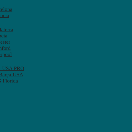
celona
ncia
aterra
òcia
ester
mford
erpool
SG USA PRO
 Barça USA
 Florida