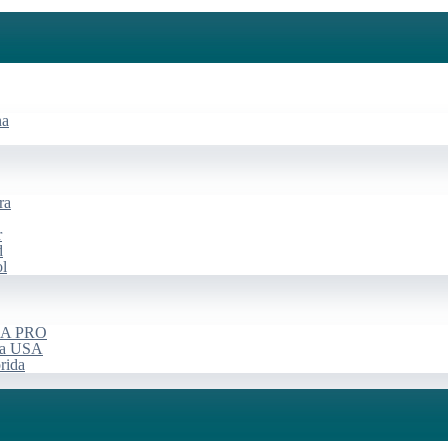
na
ra
r
d
ol
USA PRO
rça USA
rida