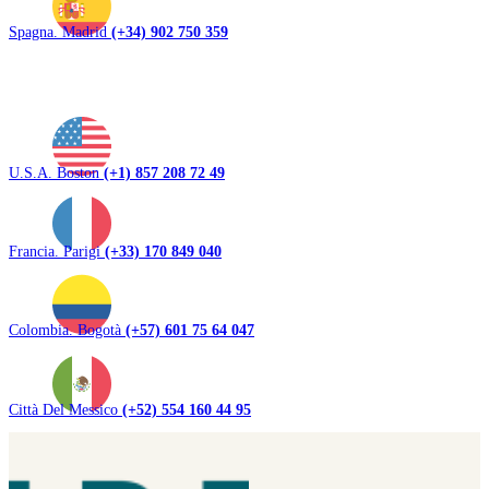
Spagna. Madrid
(+34) 902 750 359
U.S.A. Boston
(+1) 857 208 72 49
Francia. Parigi
(+33) 170 849 040
Colombia. Bogotà
(+57) 601 75 64 047
Città Del Messico
(+52) 554 160 44 95