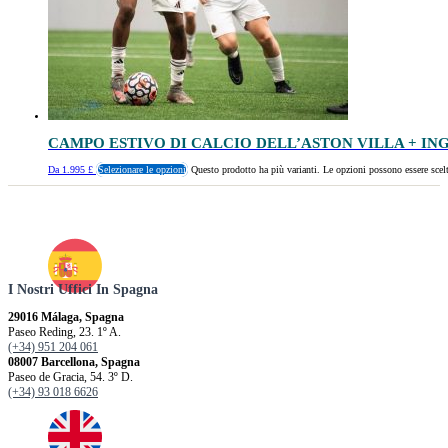
CAMPO ESTIVO DI CALCIO DELL’ASTON VILLA + IN
Da
1.995
£
Selezionare le opzioni
Questo prodotto ha più varianti. Le opzioni possono essere scelt
I Nostri Uffici In Spagna
29016 Málaga, Spagna
Paseo Reding, 23. 1º A.
(+34) 951 204 061
08007 Barcellona, ​​Spagna
Paseo de Gracia, 54. 3º D.
(+34) 93 018 6626