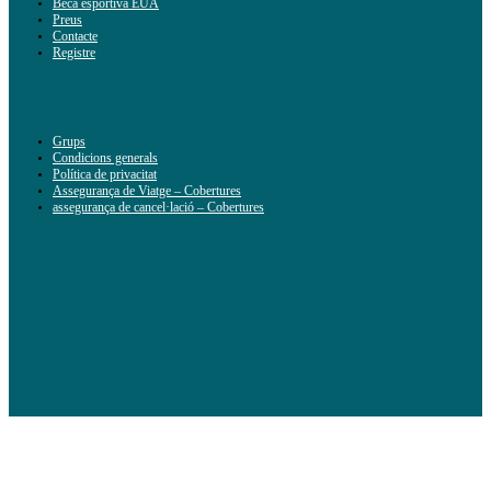
Beca esportiva EUA
Preus
Contacte
Registre
Grups
Condicions generals
Política de privacitat
Assegurança de Viatge – Cobertures
assegurança de cancel·lació – Cobertures