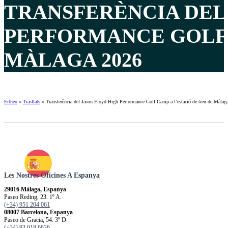
TRANSFERÈNCIA DEL
PERFORMANCE GOLF 
MÀLAGA 2026
Ertheo
»
Trasllats
»
Transferència del Jason Floyd High Performance Golf Camp a l’estació de tren de Màlag
Les Nostres Oficines A Espanya
29016 Màlaga, Espanya
Paseo Reding, 23. 1º A.
(+34) 951 204 061
08007 Barcelona, Espanya
Paseo de Gracia, 54. 3º D.
(+34) 93 018 6626