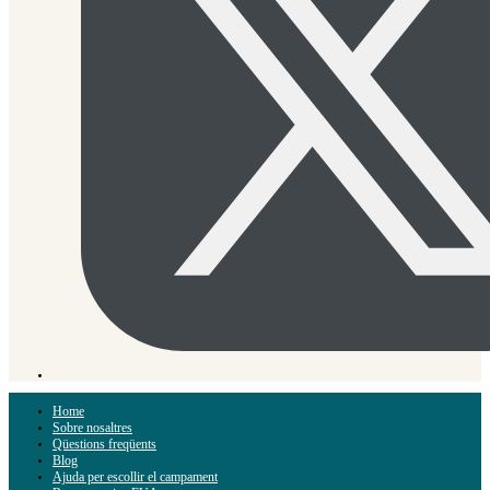
Home
Sobre nosaltres
Qüestions freqüents
Blog
Ajuda per escollir el campament