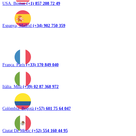
USA. Boston
(+1) 857 208 72 49
Espanya, Madrid
(+34) 902 750 359
França. París
(+33) 170 849 040
Itàlia. Milà
(+39) 02 87 368 972
Colòmbia. Bogotà
(+57) 601 75 64 047
Ciutat De Mèxic
(+52) 554 160 44 95