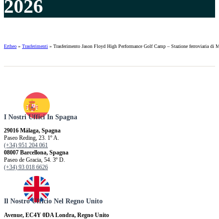
2026
Ertheo
»
Trasferimenti
»
Trasferimento Jason Floyd High Performance Golf Camp – Stazione ferroviaria di 
I Nostri Uffici In Spagna
29016 Málaga, Spagna
Paseo Reding, 23. 1º A.
(+34) 951 204 061
08007 Barcellona, ​​Spagna
Paseo de Gracia, 54. 3º D.
(+34) 93 018 6626
Il Nostro Ufficio Nel Regno Unito
Avenue, EC4Y 0DA Londra, Regno Unito