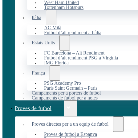
West Ham United
Tottenham Hotspurs
Itàlia
AC Milà
Futbol d’alt rendiment a Itàlia
Estats Units
FC Barcelona – Alt Rendiment
Futbol d’alt rendiment PSG a Virgínia
IMG Florida
França
PSG Academy Pro
Paris Saint Germain – Paris
Campaments per a porters de futbol
Campaments de futbol per a noies
Proves de futbol
Proves directes per a un equip de futbol
Proves de futbol a Espanya