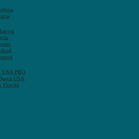
celona
ncia
aterra
òcia
ester
mford
erpool
SG USA PRO
 Barça USA
 Florida