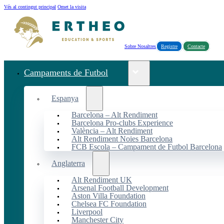
Vés al contingut principal
Omet la visita
Sobre Nosaltres
Registre
Contacte
Campaments de Futbol
Espanya
Barcelona – Alt Rendiment
Barcelona Pro-clubs Experience
València – Alt Rendiment
Alt Rendiment Noies Barcelona
FCB Escola – Campament de Futbol Barcelona
Anglaterra
Alt Rendiment UK
Arsenal Football Development
Aston Villa Foundation
Chelsea FC Foundation
Liverpool
Manchester City