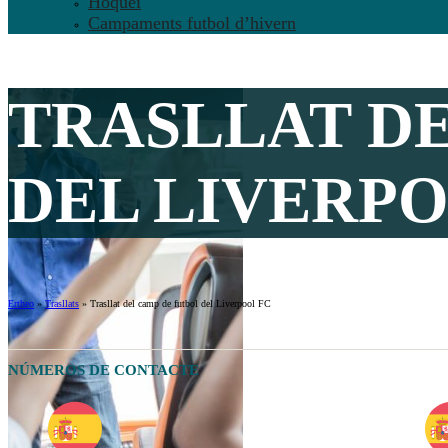
Hoquei
Campaments futbol d’hivern
TRASLLAT DE
DEL LIVERPO
Ertheo
»
Trasllats
»
Trasllat del camp de futbol del Liverpool FC
NÚMEROS DE CONTACTE