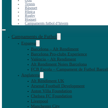
Golf
Tennis
Bàsquet
Hípica
Rugby
Hoquei
Campaments futbol d’hivern
Campaments de Futbol
Espanya
Barcelona – Alt Rendiment
Barcelona Pro-clubs Experience
València – Alt Rendiment
Alt Rendiment Noies Barcelona
FCB Escola – Campament de Futbol Barce
Anglaterra
Alt Rendiment UK
Arsenal Football Development
Aston Villa Foundation
Chelsea FC Foundation
Liverpool
Manchester City