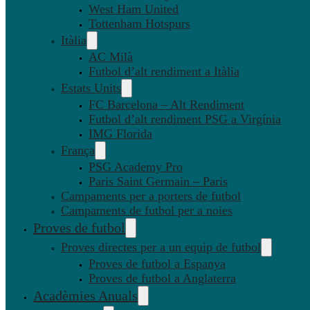
West Ham United
Tottenham Hotspurs
Itàlia
AC Milà
Futbol d’alt rendiment a Itàlia
Estats Units
FC Barcelona – Alt Rendiment
Futbol d’alt rendiment PSG a Virgínia
IMG Florida
França
PSG Academy Pro
Paris Saint Germain – Paris
Campaments per a porters de futbol
Campaments de futbol per a noies
Proves de futbol
Proves directes per a un equip de futbol
Proves de futbol a Espanya
Proves de futbol a Anglaterra
Acadèmies Anuals