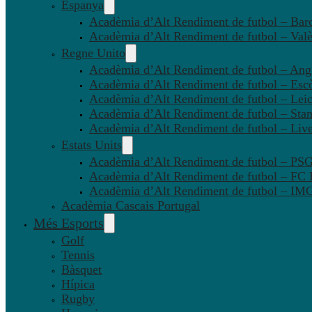
Espanya
Acadèmia d’Alt Rendiment de futbol – Bar
Acadèmia d’Alt Rendiment de futbol – Valè
Regne Unito
Acadèmia d’Alt Rendiment de futbol – Angl
Acadèmia d’Alt Rendiment de futbol – Esc
Acadèmia d’Alt Rendiment de futbol – Leic
Acadèmia d’Alt Rendiment de futbol – Sta
Acadèmia d’Alt Rendiment de futbol – Liv
Estats Units
Acadèmia d’Alt Rendiment de futbol – P
Acadèmia d’Alt Rendiment de futbol – FC
Acadèmia d’Alt Rendiment de futbol – IMG
Acadèmia Cascais Portugal
Més Esports
Golf
Tennis
Bàsquet
Hípica
Rugby