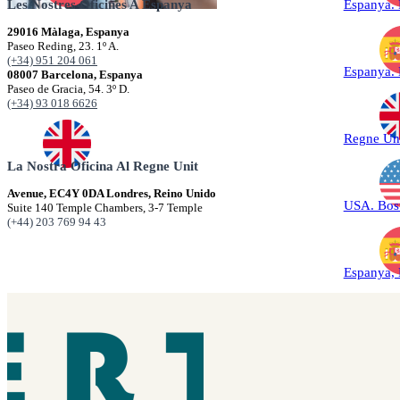
Les Nostres Oficines A Espanya
Espanya.
29016 Màlaga, Espanya
Paseo Reding, 23. 1º A.
(+34) 951 204 061
Espanya.
08007 Barcelona, Espanya
Paseo de Gracia, 54. 3º D.
(+34) 93 018 6626
Regne Un
La Nostra Oficina Al Regne Unit
Avenue, EC4Y 0DA Londres, Reino Unido
USA. Bos
Suite 140 Temple Chambers, 3-7 Temple
(+44) 203 769 94 43
Espanya,