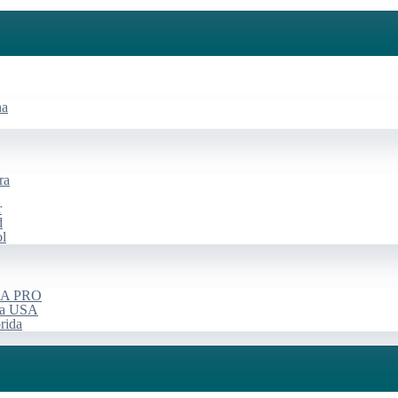
na
ra
r
d
ol
USA PRO
rça USA
rida