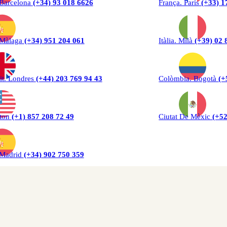
 Barcelona
(+34) 93 018 6626
França. París
(+33) 1
 Màlaga
(+34) 951 204 061
Itàlia. Milà
(+39) 02 
it. Londres
(+44) 203 769 94 43
Colòmbia. Bogotà
(+
ton
(+1) 857 208 72 49
Ciutat De Mèxic
(+52
 Madrid
(+34) 902 750 359