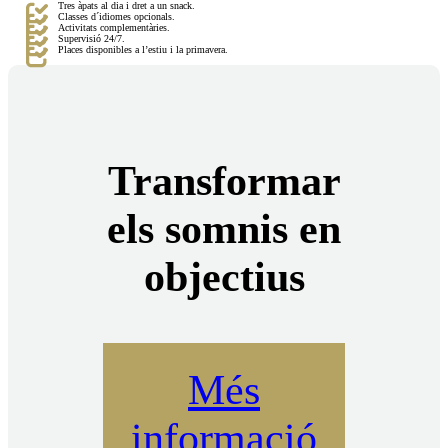
Tres àpats al dia i dret a un snack.
Classes d´idiomes opcionals.
Activitats complementàries.
Supervisió 24/7.
Places disponibles a l’estiu i la primavera.
Transformar
els somnis en
objectius
Més
informació