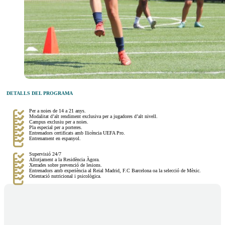
DETALLS DEL PROGRAMA
Per a noies de 14 a 21 anys.
Modalitat d’alt rendiment exclusiva per a jugadores d’alt nivell.
Campus exclusiu per a noies.
Pla especial per a porteres.
Entrenadors certificats amb llicència UEFA Pro.
Entrenament en espanyol.
Supervisió 24/7
Allotjament a la Residència Àgora.
Xerrades sobre prevenció de lesions.
Entrenadors amb experiència al Reial Madrid, F.C Barcelona oa la selecció de Mèxic.
Orientació nutricional i psicològica.