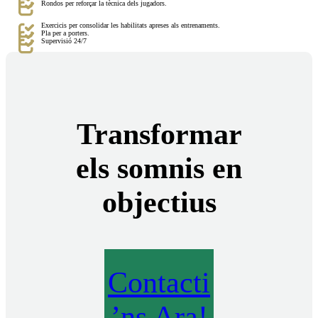
Rondos per reforçar la tècnica dels jugadors.
Exercicis per consolidar les habilitats apreses als entrenaments.
Pla per a porters.
Supervisió 24/7
Transformar
els somnis en
objectius
Contacti
’ns Ara!