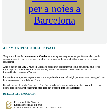
per a noies a
Barcelona
4. CAMPUS D’ESTIU DEL GIRONA F.C.
Tanquem la llista de
campaments a Catalunya
amb aquest programa ofert pel Girona, club que ha
despuntat aquests darrers anys com un altre representant de la regió el futbol espanyol ia l’escena
continental.
Amb el suport del
City Group
, el Girona ha aconseguit conformar un equip competitiu amb joves
figures que milloren el rendiment any rere any, encara que subjectes a certs declius per la seva
inexperiència i joventut a l’esport.
Pel que fa al campament, aquest ofereix una
experiència de nivell mitjà
per a nois que volen gaudir de
la seva passió del futbol durant l’estiu.
Els entrenadors del club s’asseguren d’integrar tots els jugadors als entrenaments i dividir-los en grup
perquè tots tinguin
l’aprenentatge més adequat d’acord amb les capacitats
.
DETALLS DEL PROGRAMA
Per a nois de 6 a 15 anys.
Entrenadors oficials del club.
Circuit dexercicis que millora la resistència física.