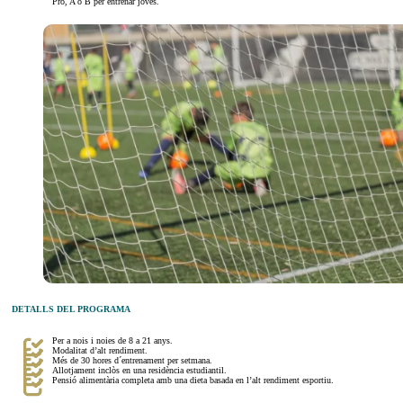
Pro, A o B per entrenar joves.
DETALLS DEL PROGRAMA
Per a nois i noies de 8 a 21 anys.
Modalitat d’alt rendiment.
Més de 30 hores d´entrenament per setmana.
Allotjament inclòs en una residència estudiantil.
Pensió alimentària completa amb una dieta basada en l’alt rendiment esportiu.