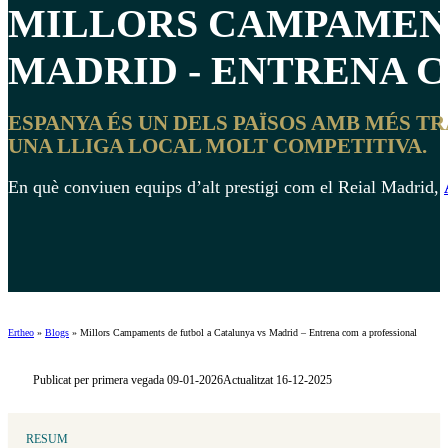
MILLORS CAMPAMEN
MADRID
- ENTRENA C
ESPANYA ÉS UN DELS PAÏSOS AMB MÉS T
UNA LLIGA LOCAL MOLT COMPETITIVA.
En què conviuen equips d’alt prestigi com el Reial Madrid,
Ertheo
»
Blogs
»
Millors Campaments de futbol a Catalunya vs Madrid – Entrena com a professional
Publicat per primera vegada 09-01-2026
Actualitzat 16-12-2025
RESUM