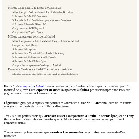
Millors Campaments de futbol de Catalunya
Millor Campus d’Alt Rendiment: Escola de futbol Barcelona
2. Campus de futbol FC Barcelona
3. Escuela de Alto Rendimiento para chicas en Barcelona
4. Campus d’Estiu del Girona F.C.
Campament del RCD Espanyol
Campament de Kaptiva Sports
Millors campaments de futbol a Madrid
Millor Campament de futbol a Madrid: Campus Atlètic de Madrid
Campus del Reial Madrid
3. Campus del Leganès
4. Campus de la Vicent del Bosc Football Academy
5. Campament Multiaventura Valle Bedolls
6. Campus de futbol Koben Sport
Comparativa campaments Catalunya vs Madrid
Entrenar a Catalunya o Madrid? Aspectes a considerar
El millor campament de futbol és a un parell de clics de distància
Per això, els
campus de futbol
oferts en territori espanyol solen tenir una qualitat grandiosa per a la
formació dels joves i una
capacitat de desenvolupament altíssima
per desenvolupar futbolistes que
puguin convertir-se en les futures estrelles.
Lògicament, gran part d’aquests campaments es concentren a
Madrid
i
Barcelona
, dues de les ciutats
més grans i influents del país al futbol i altres temes.
Tant els clubs professionals que
ofereixen els seus campaments a l’estiu
i
diferents èpoques de l’any
fins a les institucions privades i escoles que també ofereixen els seus campus per temps limitat i
programes anuals.
Totes aquestes opcions són més que
atractives i recomanables
per al creixement progressiu d’un
futbolista.