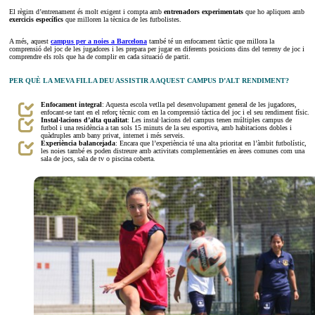
El règim d’entrenament és molt exigent i compta amb
entrenadors experimentats
que ho apliquen amb
exercicis específics
que milloren la tècnica de les futbolistes.
A més, aquest
campus per a noies a Barcelona
també té un enfocament tàctic que millora la
comprensió del joc de les jugadores i les prepara per jugar en diferents posicions dins del terreny de joc i
comprendre els rols que ha de complir en cada situació de partit.
PER QUÈ LA MEVA FILLA DEU ASSISTIR A AQUEST CAMPUS D’ALT RENDIMENT?
Enfocament integral
: Aquesta escola vetlla pel desenvolupament general de les jugadores,
enfocant-se tant en el reforç tècnic com en la comprensió tàctica del joc i el seu rendiment físic.
Instal·lacions d’alta qualitat
: Les instal·lacions del campus tenen múltiples campus de
futbol i una residència a tan sols 15 minuts de la seu esportiva, amb habitacions dobles i
quàdruples amb bany privat, internet i més serveis.
Experiència balancejada
: Encara que l’experiència té una alta prioritat en l’àmbit futbolístic,
les noies també es poden distreure amb activitats complementàries en àrees comunes com una
sala de jocs, sala de tv o piscina coberta.