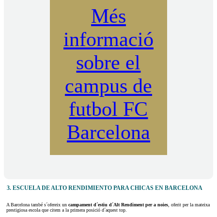
Més
informació
sobre el
campus de
futbol FC
Barcelona
3. ESCUELA DE ALTO RENDIMIENTO PARA CHICAS EN BARCELONA
A Barcelona també s´ofereix un
campament d´estiu d´Alt Rendiment per a noies
, oferit per la mateixa
prestigiosa escola que citem a la primera posició d´aquest top.