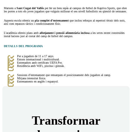
Marxem a
Sant Cugat del Vallès
per fer un breu repàs al campus de futbol de Kaptiva Sports, que obre
les portes a tots els joves jugadors que vulguin millorar el seu nivell futbolístic en qüestió de setmanes.
Aquesta escola ofereix un
pla complet d’entrenament
que inclou reforços al repertori tècnic dels nois,
així com repassos tàctics i condicionament físic.
L’acadèmia ofereix plans amb
allotjament i pensió alimentària inclosa
a les seves recent construïdes
instal·lacions just al costat del camp de futbol del campus.
DETALLS DEL PROGRAMA
Per a jugadors de 11 a 17 anys.
Entorn internacional i multicultural.
Entrenadors amb certificats UEFA Pro.
Residència amb WiFi, piscina i gimnàs.
Sessions d’entrenament que remarquen el posicionament dels jugadors al camp.
Mitjana intensitat física.
Entrenaments en anglès i espanyol.
Transformar