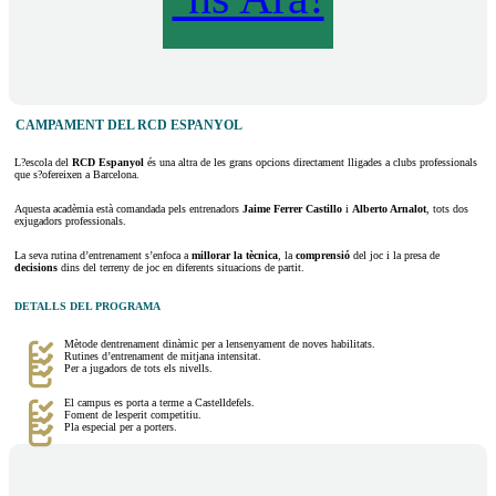
CAMPAMENT DEL RCD ESPANYOL
L?escola del
RCD Espanyol
és una altra de les grans opcions directament lligades a clubs professionals
que s?ofereixen a Barcelona.
Aquesta acadèmia està comandada pels entrenadors
Jaime Ferrer Castillo
i
Alberto Arnalot
, tots dos
exjugadors professionals.
La seva rutina d’entrenament s’enfoca a
millorar la tècnica
, la
comprensió
del joc i la presa de
decisions
dins del terreny de joc en diferents situacions de partit.
DETALLS DEL PROGRAMA
Mètode dentrenament dinàmic per a lensenyament de noves habilitats.
Rutines d’entrenament de mitjana intensitat.
Per a jugadors de tots els nivells.
El campus es porta a terme a Castelldefels.
Foment de lesperit competitiu.
Pla especial per a porters.