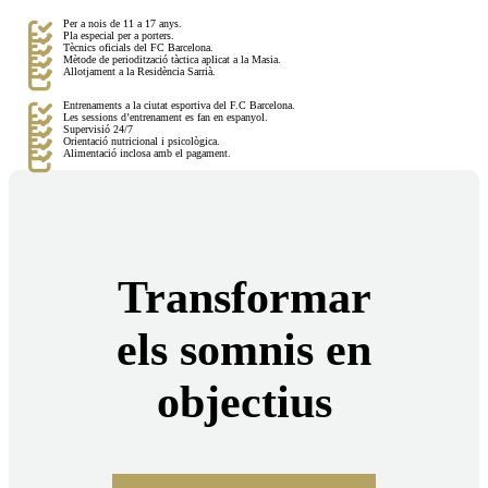
Per a nois de 11 a 17 anys.
Pla especial per a porters.
Tècnics oficials del FC Barcelona.
Mètode de periodització tàctica aplicat a la Masia.
Allotjament a la Residència Sarrià.
Entrenaments a la ciutat esportiva del F.C Barcelona.
Les sessions d’entrenament es fan en espanyol.
Supervisió 24/7
Orientació nutricional i psicològica.
Alimentació inclosa amb el pagament.
Transformar
els somnis en
objectius