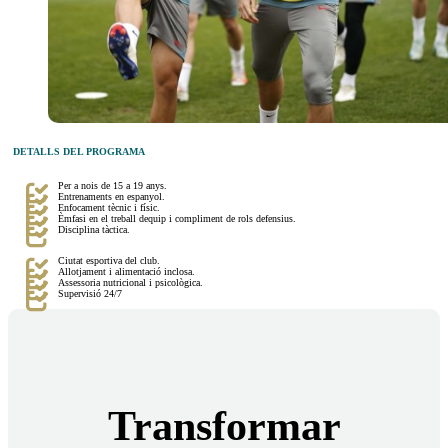
DETALLS DEL PROGRAMA
Per a nois de 15 a 19 anys.
Entrenaments en espanyol.
Enfocament tècnic i físic.
Èmfasi en el treball dequip i compliment de rols defensius.
Disciplina tàctica.
Ciutat esportiva del club.
Allotjament i alimentació inclosa.
Assessoria nutricional i psicològica.
Supervisió 24/7
Transformar