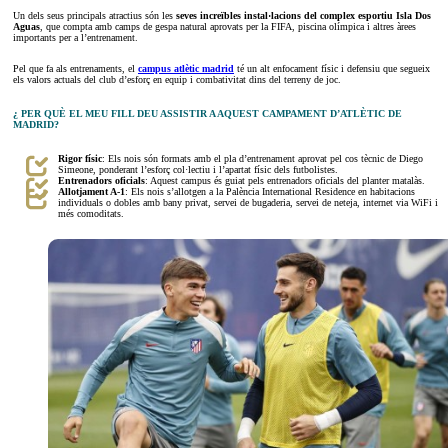
Un dels seus principals atractius són les
seves increïbles instal·lacions del complex esportiu Isla Dos
Aguas
, que compta amb camps de gespa natural aprovats per la FIFA, piscina olímpica i altres àrees
importants per a l’entrenament.
Pel que fa als entrenaments, el
campus atlètic madrid
té un alt enfocament físic i defensiu que segueix
els valors actuals del club d’esforç en equip i combativitat dins del terreny de joc.
¿ PER QUÈ EL MEU FILL DEU ASSISTIR A AQUEST CAMPAMENT D’ATLÈTIC DE
MADRID?
Rigor físic
: Els nois són formats amb el pla d’entrenament aprovat pel cos tècnic de Diego
Simeone, ponderant l’esforç col·lectiu i l’apartat físic dels futbolistes.
Entrenadors oficials
: Aquest campus és guiat pels entrenadors oficials del planter matalàs.
Allotjament A-1
: Els nois s’allotgen a la Palència International Residence en habitacions
individuals o dobles amb bany privat, servei de bugaderia, servei de neteja, internet via WiFi i
més comoditats.