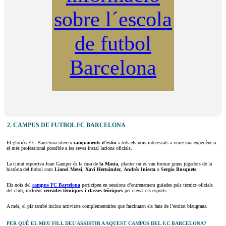
sobre l´escola
de futbol
Barcelona
2. CAMPUS DE FUTBOL FC BARCELONA
El gloriós F.C Barcelona ofereix
campaments d’estiu
a tots els nois interessats a viure una experiència
el més professional possible a les seves instal·lacions oficials.
La ciutat esportiva Joan Gamper és la casa de
la Masia
, planter on es van formar grans jugadors de la
història del futbol com
Lionel Messi
,
Xavi Hernández
,
Andrés Iniesta
o
Sergio Busquets
.
Els nois del
campus FC Barcelona
participen en sessions d’entrenament guiades pels tècnics oficials
del club, incloent
xerrades tècniques i classes teòriques
per elevar els esports.
A més, el pla també inclou activitats complementàries que fascinaran els fans de l’entitat blaugrana.
PER QUÈ EL MEU FILL DEU ASSISTIR A AQUEST CAMPUS DEL F.C BARCELONA?