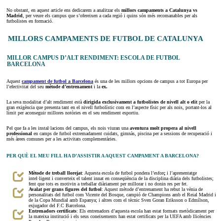
No obstant, en aquest article ens dedicarem a analitzar els
millors campaments a Catalunya vs
Madrid
, per veure els campus que s’ofereixen a cada regió i quins són més recomanables per als
futbolistes en formació.
MILLORS CAMPAMENTS DE FUTBOL DE CATALUNYA
MILLOR CAMPUS D’ALT RENDIMENT: ESCOLA DE FUTBOL
BARCELONA
Aquest
campament de futbol a Barcelona
és una de les millors opcions de campus a tot Europa per
l’efectivitat del seu
mètode d’entrenament
i la
ex.
La seva modalitat d’alt rendiment està
dirigida exclusivament a futbolistes de nivell alt o elit
per la
gran exigència que presenta tant en el nivell futbolístic com en l’aspecte físic per als nois, portant-los al
límit per aconseguir millores notòries en el seu rendiment esportiu.
Pel que fa a les instal·lacions del campus, els nois viuran una
aventura molt propera al nivell
professional
en camps de futbol extremadament cuidats, gimnàs, piscina per a sessions de recuperació i
més àrees comunes per a les activitats complementàries.
PER QUÈ EL MEU FILL HA D’ASSISTIR A AQUEST CAMPAMENT A BARCELONA?
Mètode de treball llorejat
: Aquesta escola de futbol pondera l’esforç i l’aprenentatge
intel·ligent i converteix el talent innat en conseqüència de la disciplina diària dels futbolistes;
fent que tots es motivin a treballar diàriament per millorar i no donin res per fet.
Avalat per grans figures del futbol
: Aquest mètode d’entrenament ha rebut la vènia de
personalitats del futbol com Vicente del Bosque, campió de Champions amb el Reial Madrid i
de la Copa Mundial amb Espanya; i altres com el tècnic Sven Goran Eriksson o Edmílson,
exjugador del F.C Barcelona.
Entrenadors certificats
: Els entrenadors d’aquesta escola han estat formats metòdicament per
la mateixa institució i els seus coneixements han estat certificats per la UEFA amb llicències