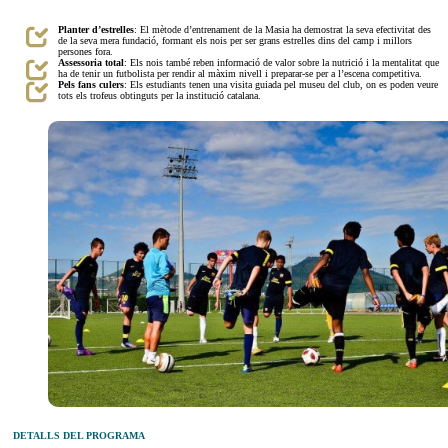
Planter d’estrelles
: El mètode d’entrenament de la Masia ha demostrat la seva efectivitat des
de la seva mera fundació, formant els nois per ser grans estrelles dins del camp i millors
persones fora.
Assessoria total
: Els nois també reben informació de valor sobre la nutrició i la mentalitat que
ha de tenir un futbolista per rendir al màxim nivell i preparar-se per a l’escena competitiva.
Pels fans culers
: Els estudiants tenen una visita guiada pel museu del club, on es poden veure
tots els trofeus obtinguts per la institució catalana.
DETALLS DEL PROGRAMA