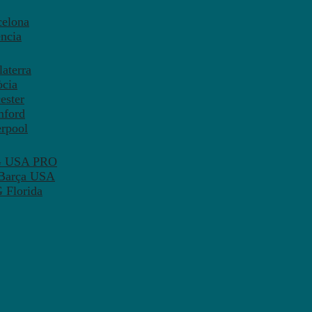
celona
ncia
aterra
òcia
ester
mford
erpool
SG USA PRO
 Barça USA
 Florida