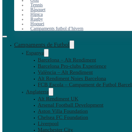
Golf
Tennis
Bàsquet
Hípica
Rugby
Hoquei
Campaments futbol d’hivern
Campaments de Futbol
Espanya
Barcelona – Alt Rendiment
Barcelona Pro-clubs Experience
València – Alt Rendiment
Alt Rendiment Noies Barcelona
FCB Escola – Campament de Futbol Barce
Anglaterra
Alt Rendiment UK
Arsenal Football Development
Aston Villa Foundation
Chelsea FC Foundation
Liverpool
Manchester City