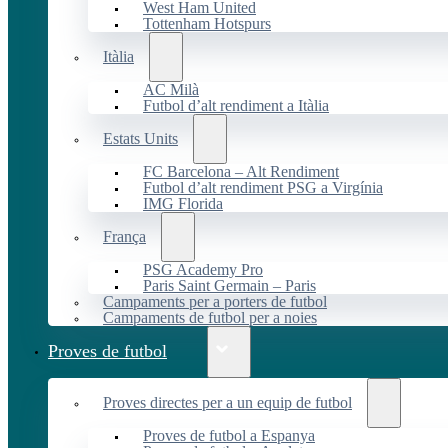
West Ham United
Tottenham Hotspurs
Itàlia
AC Milà
Futbol d’alt rendiment a Itàlia
Estats Units
FC Barcelona – Alt Rendiment
Futbol d’alt rendiment PSG a Virgínia
IMG Florida
França
PSG Academy Pro
Paris Saint Germain – Paris
Campaments per a porters de futbol
Campaments de futbol per a noies
Proves de futbol
Proves directes per a un equip de futbol
Proves de futbol a Espanya