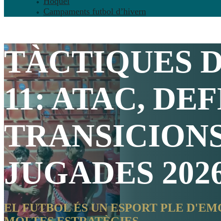
Hoquei
Campaments futbol d’hivern
TÀCTIQUES 
11
: ATAC, DE
TRANSICIONS
JUGADES 202
EL FUTBOL ÉS UN ESPORT PLE D'EM
MOLTES ESTRATÈGIES.