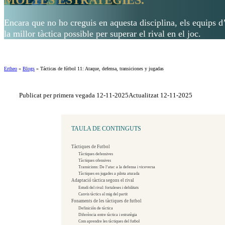
Encara que no ho creguis en aquesta disciplina, els equips 
la millor tàctica possible per superar el rival en el joc.
Ertheo
»
Blogs
»
Tácticas de fútbol 11: Ataque, defensa, transiciones y jugadas
Publicat per primera vegada 12-11-2025
Actualitzat 12-11-2025
TAULA DE CONTINGUTS
Tàctiques de Futbol
Tàctiques defensives
Tàctiques ofensives
Transicions: De l’atac a la defensa i viceversa
Tàctiques en jugades a pilota aturada
Adaptació tàctica segons el rival
Estudi del rival: fortaleses i debilitats
Canvis tàctics al mig del partit
Fonaments de les tàctiques de futbol
Definición de táctica
Diferència entre tàctica i estratègia
Com aprendre les tàctiques del futbol