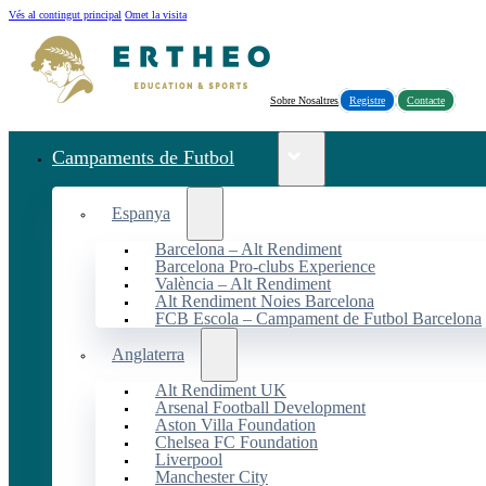
Vés al contingut principal
Omet la visita
Sobre Nosaltres
Registre
Contacte
Campaments de Futbol
Espanya
Barcelona – Alt Rendiment
Barcelona Pro-clubs Experience
València – Alt Rendiment
Alt Rendiment Noies Barcelona
FCB Escola – Campament de Futbol Barcelona
Anglaterra
Alt Rendiment UK
Arsenal Football Development
Aston Villa Foundation
Chelsea FC Foundation
Liverpool
Manchester City