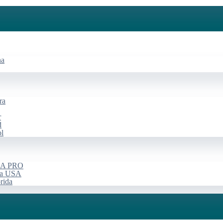
na
ra
r
d
ol
USA PRO
rça USA
rida