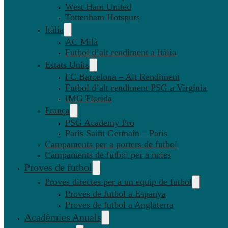
West Ham United
Tottenham Hotspurs
Itàlia
AC Milà
Futbol d’alt rendiment a Itàlia
Estats Units
FC Barcelona – Alt Rendiment
Futbol d’alt rendiment PSG a Virgínia
IMG Florida
França
PSG Academy Pro
Paris Saint Germain – Paris
Campaments per a porters de futbol
Campaments de futbol per a noies
Proves de futbol
Proves directes per a un equip de futbol
Proves de futbol a Espanya
Proves de futbol a Anglaterra
Acadèmies Anuals