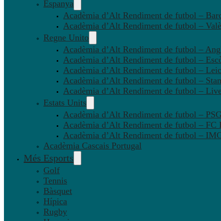
Espanya
Acadèmia d’Alt Rendiment de futbol – Bar
Acadèmia d’Alt Rendiment de futbol – Valè
Regne Unito
Acadèmia d’Alt Rendiment de futbol – Angl
Acadèmia d’Alt Rendiment de futbol – Esc
Acadèmia d’Alt Rendiment de futbol – Leic
Acadèmia d’Alt Rendiment de futbol – Sta
Acadèmia d’Alt Rendiment de futbol – Liv
Estats Units
Acadèmia d’Alt Rendiment de futbol – P
Acadèmia d’Alt Rendiment de futbol – FC
Acadèmia d’Alt Rendiment de futbol – IMG
Acadèmia Cascais Portugal
Més Esports
Golf
Tennis
Bàsquet
Hípica
Rugby