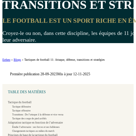
TRANSITIONS ET STRA
LE FOOTBALL EST UN SPORT RICHE EN É
Croyez-le ou non, dans cette discipline, les équipes de 11 jo
leur adversaire.
Ertheo
»
Blogs
»
Tactiques de football 11: Attaque, défense, transitions et stratégies
Première publication 28-09-2023
Mis à jour 12-11-2025
TABLE DES MATIÈRES
Tactique du football
Tactique défensive
Tactique offensive
Transitions : De l’attaque à la défense et vice versa
Tactique des coups de pied arrêtés
Adaptation tactique en fonction de l’adversaire
Étudie l’adversaire : ses forces et ses faiblesses
Changements tactiques au milieu du match
Principes de base de la tactique du football