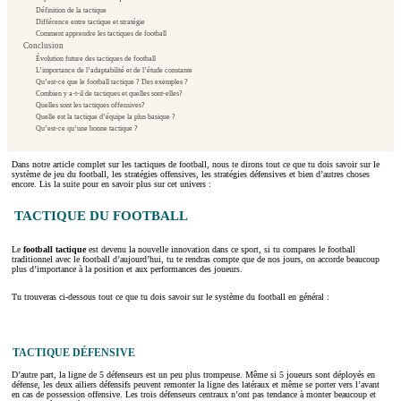
Définition de la tactique
Différence entre tactique et stratégie
Comment apprendre les tactiques de football
Conclusion
Évolution future des tactiques de football
L’importance de l’adaptabilité et de l’étude constante
Qu’est-ce que le football tactique ? Des exemples ?
Combien y a-t-il de tactiques et quelles sont-elles?
Quelles sont les tactiques offensives?
Quelle est la tactique d’équipe la plus basique ?
Qu’est-ce qu’une bonne tactique ?
Dans notre article complet sur les tactiques de football, nous te dirons tout ce que tu dois savoir sur le
système de jeu du football, les stratégies offensives, les stratégies défensives et bien d’autres choses
encore. Lis la suite pour en savoir plus sur cet univers :
TACTIQUE DU FOOTBALL
Le
football tactique
est devenu la nouvelle innovation dans ce sport, si tu compares le football
traditionnel avec le football d’aujourd’hui, tu te rendras compte que de nos jours, on accorde beaucoup
plus d’importance à la position et aux performances des joueurs.
Tu trouveras ci-dessous tout ce que tu dois savoir sur le système du football en général :
TACTIQUE DÉFENSIVE
D’autre part, la ligne de 5 défenseurs est un peu plus trompeuse. Même si 5 joueurs sont déployés en
défense, les deux ailiers défensifs peuvent remonter la ligne des latéraux et même se porter vers l’avant
en cas de possession offensive. Les trois défenseurs centraux n’ont pas tendance à monter beaucoup et