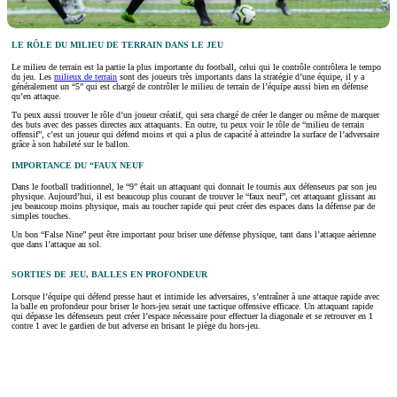
LE RÔLE DU MILIEU DE TERRAIN DANS LE JEU
Le milieu de terrain est la partie la plus importante du football, celui qui le contrôle contrôlera le tempo
du jeu. Les
milieux de terrain
sont des joueurs très importants dans la stratégie d’une équipe, il y a
généralement un “5” qui est chargé de contrôler le milieu de terrain de l’équipe aussi bien en défense
qu’en attaque.
Tu peux aussi trouver le rôle d’un joueur créatif, qui sera chargé de créer le danger ou même de marquer
des buts avec des passes directes aux attaquants. En outre, tu peux voir le rôle de “milieu de terrain
offensif”, c’est un joueur qui défend moins et qui a plus de capacité à atteindre la surface de l’adversaire
grâce à son habileté sur le ballon.
IMPORTANCE DU “FAUX NEUF
Dans le football traditionnel, le “9” était un attaquant qui donnait le tournis aux défenseurs par son jeu
physique. Aujourd’hui, il est beaucoup plus courant de trouver le “faux neuf”, cet attaquant glissant au
jeu beaucoup moins physique, mais au toucher rapide qui peut créer des espaces dans la défense par de
simples touches.
Un bon “False Nine” peut être important pour briser une défense physique, tant dans l’attaque aérienne
que dans l’attaque au sol.
SORTIES DE JEU, BALLES EN PROFONDEUR
Lorsque l’équipe qui défend presse haut et intimide les adversaires, s’entraîner à une attaque rapide avec
la balle en profondeur pour briser le hors-jeu serait une tactique offensive efficace. Un attaquant rapide
qui dépasse les défenseurs peut créer l’espace nécessaire pour effectuer la diagonale et se retrouver en 1
contre 1 avec le gardien de but adverse en brisant le piège du hors-jeu.