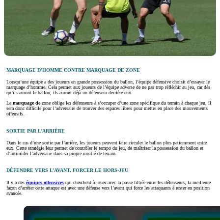
MARQUAGE D’HOMME CONTRE MARQUAGE DE ZONE
Lorsqu’une équipe a des joueurs en grande possession du ballon, l’équipe défensive choisit d’essayer le
marquage d’homme. Cela permet aux joueurs de l’équipe adverse de ne pas trop réfléchir au jeu, car dès
qu’ils auront le ballon, ils auront déjà un défenseur derrière eux.
Le
marquage de
zone oblige les défenseurs à s’occuper d’une zone spécifique du terrain à chaque jeu, il
sera donc difficile pour l’adversaire de trouver des espaces libres pour mettre en place des mouvements
offensifs.
SORTIE PAR L’ARRIÈRE
Dans le cas d’une sortie par l’arrière, les joueurs peuvent faire circuler le ballon plus patiemment entre
eux. Cette stratégie leur permet de contrôler le tempo du jeu, de maîtriser la possession du ballon et
d’intimider l’adversaire dans sa propre moitié de terrain.
DÉFENDRE VERS L’AVANT, FORCER LE HORS-JEU
Il y a des
équipes offensives
qui cherchent à jouer avec la passe filtrée entre les défenseurs, la meilleure
façon d’arrêter cette attaque est avec une défense vers l’avant qui force les attaquants à rester en position
avancée.