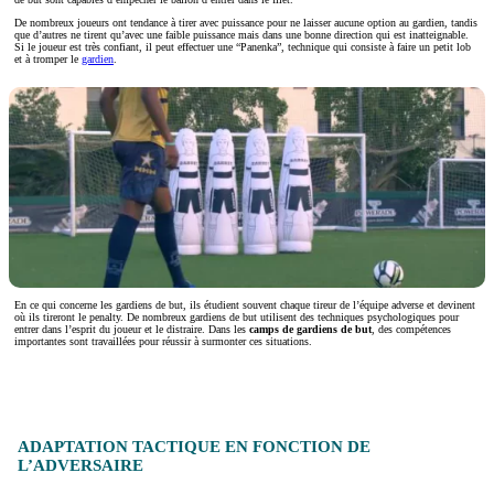
De nombreux joueurs ont tendance à tirer avec puissance pour ne laisser aucune option au gardien, tandis
que d’autres ne tirent qu’avec une faible puissance mais dans une bonne direction qui est inatteignable.
Si le joueur est très confiant, il peut effectuer une “Panenka”, technique qui consiste à faire un petit lob
et à tromper le
gardien
.
En ce qui concerne les gardiens de but, ils étudient souvent chaque tireur de l’équipe adverse et devinent
où ils tireront le penalty. De nombreux gardiens de but utilisent des techniques psychologiques pour
entrer dans l’esprit du joueur et le distraire. Dans les
camps de gardiens de but
, des compétences
importantes sont travaillées pour réussir à surmonter ces situations.
ADAPTATION TACTIQUE EN FONCTION DE
L’ADVERSAIRE