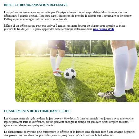
REPLI ET RÉORGANISATION DÉFENSIVE
Lorsqu’une contre-attaque est montée par l’équipe adverse, l’équipe qui défend doit faire reculer ses
défenseurs à grande vitesse. Toujours dans l’intention de prendre le dessus sur l’adversaire et de couper
l’attaque par une réorganisation défensive optimale.
Même si un défenseur ne peut pas arriver à temps, un autre joueur de champ peut prendre sa place
jusqu’à la fin du jeu. Tu peux apprendre cette technique défensive dans
nos camps d’été
.
CHANGEMENTS DE RYTHME DANS LE JEU
Les changements de rythme dans le jeu peuvent être décisifs dans un match, les joueurs avec une touche
rapide peuvent faire la différence, car ils peuvent changer le tempo du jeu avec deux simples touches
générant un danger en quelques instants.
Le changement de rythme peut surprendre la défense et la laisser sans réponse face à une attaque fugace et
des passes précises dans les pieds des joueurs jusqu’à ce qu’ils tirent sur le but adverse.