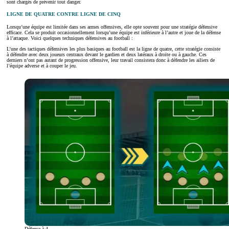
sont chargés de prévenir tout danger.
LIGNE DE QUATRE CONTRE LIGNE DE CINQ
Lorsqu’une équipe est limitée dans ses armes offensives, elle opte souvent pour une stratégie défensive
efficace. Cela se produit occasionnellement lorsqu’une équipe est inférieure à l’autre et joue de la défense
à l’attaque. Voici quelques techniques défensives au football :
L’une des tactiques défensives les plus basiques au football est la ligne de quatre, cette stratégie consiste
à défendre avec deux joueurs centraux devant le gardien et deux latéraux à droite ou à gauche. Ces
derniers n’ont pas autant de progression offensive, leur travail consistera donc à défendre les ailiers de
l’équipe adverse et à couper le jeu.
Défense à 4