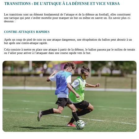
TRANSITIONS : DE L’ATTAQUE À LA DÉFENSE ET VICE VERSA
Les transitions sont un élément fondamental de l’attaque et de la défense au football, elles constituent
une tactique qui peut s’avérer mortelle pour marquer un but ou même en sauver un. En savoir plus ci-
dessous :
CONTRE-ATTAQUES RAPIDES
Après un coup de pied de coin ou une attaque dangereuse, une récupération du ballon peut aboutir à un
but après une contre-attaque rapide.
Cela consiste à mettre en place une attaque à partir de la défense, le ballon passera par le milieu de terrain
ou l’ailier pour arriver à l’attaquant dans une course rapide vers le but.