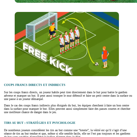
COUPS FRANCS DIRECTS ET INDIRECTS
Sur les coups francs directs, un joueur habile peut tirer directement dans le but pour battre le gardien
adverse et marquer un but. Il peut aussi tromper le mur défensif et faire un petit centre dans la surface ou
une passe à un joueur démarqué.
Dans le cas des coups francs indirects plus éloignés du but, les équipes cherchent à faire un bon centre
dans la surface pour marquer le but. Elles peuvent aussi simplement faire des passes courtes et chercher
une meilleure chance de danger dans le jeu.
TIRS AU BUT : STRATÉGIES ET PSYCHOLOGIE
De nombreux joueurs considèrent les tirs au but comme une “loterie”, la vérité est qu’il s’agit d’une
séance de tirs au but tendue et que, même si elle semble facile, elle ne l’est pas toujours et les gardiens
de but sont capables d’empêcher le ballon d’entrer dans le filet.