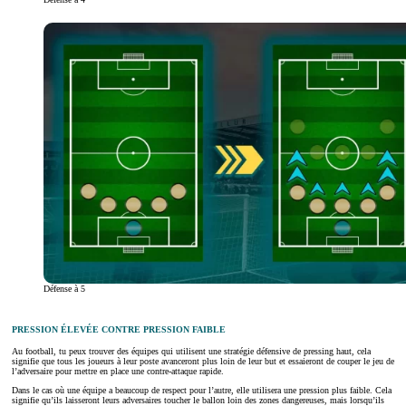
Défense à 5
PRESSION ÉLEVÉE CONTRE PRESSION FAIBLE
Au football, tu peux trouver des équipes qui utilisent une stratégie défensive de pressing haut, cela
signifie que tous les joueurs à leur poste avanceront plus loin de leur but et essaieront de couper le jeu de
l’adversaire pour mettre en place une contre-attaque rapide.
Dans le cas où une équipe a beaucoup de respect pour l’autre, elle utilisera une pression plus faible. Cela
signifie qu’ils laisseront leurs adversaires toucher le ballon loin des zones dangereuses, mais lorsqu’ils