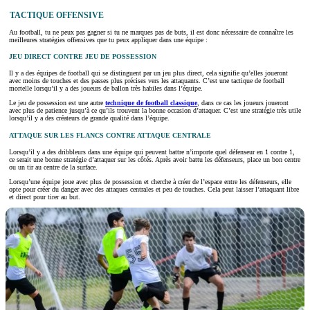
TACTIQUE OFFENSIVE
Au football, tu ne peux pas gagner si tu ne marques pas de buts, il est donc nécessaire de connaître les
meilleures stratégies offensives que tu peux appliquer dans une équipe :
JEU DIRECT CONTRE JEU DE POSSESSION
Il y a des équipes de football qui se distinguent par un jeu plus direct, cela signifie qu’elles joueront
avec moins de touches et des passes plus précises vers les attaquants. C’est une tactique de football
mortelle lorsqu’il y a des joueurs de ballon très habiles dans l’équipe.
Le jeu de possession est une autre
technique de football classique
, dans ce cas les joueurs joueront
avec plus de patience jusqu’à ce qu’ils trouvent la bonne occasion d’attaquer. C’est une stratégie très utile
lorsqu’il y a des créateurs de grande qualité dans l’équipe.
ATTAQUE SUR LES FLANCS CONTRE ATTAQUE CENTRALE
Lorsqu’il y a des dribbleurs dans une équipe qui peuvent battre n’importe quel défenseur en 1 contre 1,
ce serait une bonne stratégie d’attaquer sur les côtés. Après avoir battu les défenseurs, place un bon centre
ou un tir au centre de la surface.
Lorsqu’une équipe joue avec plus de possession et cherche à créer de l’espace entre les défenseurs, elle
opte pour créer du danger avec des attaques centrales et peu de touches. Cela peut laisser l’attaquant libre
et direct pour tirer au but.