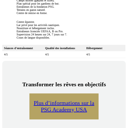
Camps mixtes (garçons et filles).
Plan spécial pour les gardiens de but.
Entraîneurs de la fondation PSG.
Terrains en gazon naturel.
Centre de remise en forme.
Centre équestre.
Lac privé pour les activités nautiques.
Nourriture et hébergement inclus.
Entraîneurs licenciés UEFA A, B ou Pro.
Supervision 24 heures sur 24, 7 jours sur 7.
Cours de langue disponibles.
Séances d’entraînement
Qualité des installations
Hébergement
4/5
4/5
4/5
Transformer les rêves en objectifs
Plus d’informations sur la
PSG Academy USA