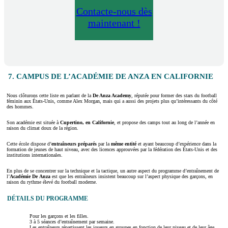
Contacte-nous dès
maintenant !
7. CAMPUS DE L’ACADÉMIE DE ANZA EN CALIFORNIE
Nous clôturons cette liste en parlant de la
De Anza Academy
, réputée pour former des stars du football
féminin aux États-Unis, comme Alex Morgan, mais qui a aussi des projets plus qu’intéressants du côté
des hommes.
Son académie est située à
Cupertino, en Californie
, et propose des camps tout au long de l’année en
raison du climat doux de la région.
Cette école dispose d’
entraîneurs préparés
par la
même entité
et ayant beaucoup d’expérience dans la
formation de jeunes de haut niveau, avec des licences approuvées par la fédération des États-Unis et des
institutions internationales.
En plus de se concentrer sur la technique et la tactique, un autre aspect du programme d’entraînement de
l’
Académie De
Anza
est que les entraîneurs insistent beaucoup sur l’aspect physique des garçons, en
raison du rythme élevé du football moderne.
DÉTAILS DU PROGRAMME
Pour les garçons et les filles.
3 à 5 séances d’entraînement par semaine.
Les entraîneurs répartissent les joueurs en groupes en fonction de leur niveau et de leur âge.