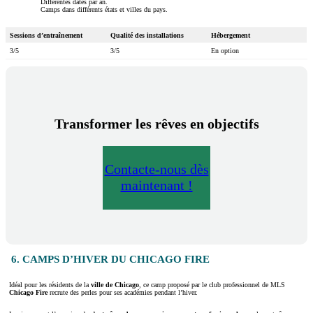
Différentes dates par an.
Camps dans différents états et villes du pays.
Sessions d’entraînement
Qualité des installations
Hébergement
3/5
3/5
En option
Transformer les rêves en objectifs
Contacte-nous dès
maintenant !
6. CAMPS D’HIVER DU CHICAGO FIRE
Idéal pour les résidents de la
ville de
Chicago
, ce camp proposé par le club professionnel de MLS
Chicago Fire
recrute des perles pour ses académies pendant l’hiver.