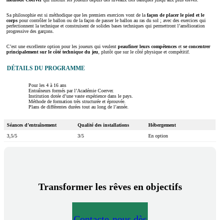
Sa philosophie est si méthodique que les premiers exercices vont de la
façon de placer le pied
et le
corps
pour contrôler le ballon ou de la façon de passer le ballon au ras du sol ; avec des exercices qui
perfectionnent la technique et construisent de solides bases techniques qui permettront l’amélioration
progressive des garçons.
C’est une excellente option pour les joueurs qui veulent
peaufiner leurs compétences
et
se concentrer
principalement sur le côté technique du jeu
, plutôt que sur le côté physique et compétitif.
DÉTAILS DU PROGRAMME
Pour les 4 à 16 ans
Entraîneurs formés par l’Académie Coerver.
Institution dotée d’une vaste expérience dans le pays.
Méthode de formation très structurée et éprouvée.
Plans de différentes durées tout au long de l’année.
Séances d’entraînement
Qualité des installations
Hébergement
3,5/5
3/5
En option
Transformer les rêves en objectifs
Contacte-nous dès