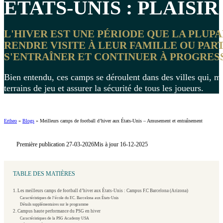
ÉTATS-UNIS
: PLAISI
L'HIVER EST UNE PÉRIODE QUE LA PLUPA
RENDRE VISITE À LEUR FAMILLE OU PART
S'ENTRAÎNER ET CONTINUER À PROGRESS
Bien entendu, ces camps se déroulent dans des villes qui, mê
terrains de jeu et assurer la sécurité de tous les joueurs.
Ertheo
»
Blogs
»
Meilleurs camps de football d’hiver aux États-Unis – Amusement et entraînement
Première publication 27-03-2026
Mis à jour 16-12-2025
TABLE DES MATIÈRES
1. Les meilleurs camps de football d’hiver aux États-Unis : Campus F.C Barcelona (Arizona)
Caractéristiques de l’école du F.C. Barcelona aux États-Unis
Détails supplémentaires sur le programme
2. Campus haute performance du PSG en hiver
Caractéristiques de la PSG Academy USA