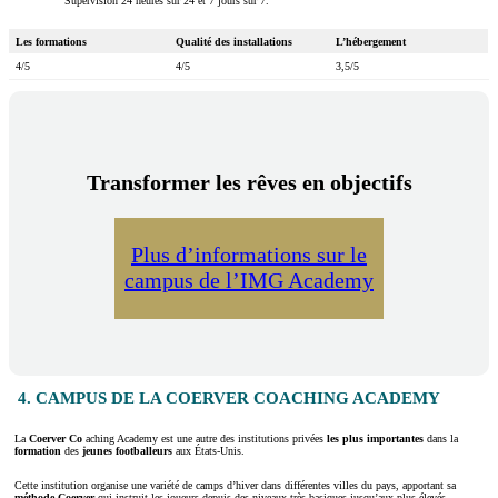
Supervision 24 heures sur 24 et 7 jours sur 7.
Les formations
Qualité des installations
L’hébergement
4/5
4/5
3,5/5
Transformer les rêves en objectifs
Plus d’informations sur le
campus de l’IMG Academy
4. CAMPUS DE LA COERVER COACHING ACADEMY
La
Coerver Co
aching Academy est une autre des institutions privées
les plus
importantes
dans la
formation
des
jeunes footballeurs
aux États-Unis.
Cette institution organise une variété de camps d’hiver dans différentes villes du pays, apportant sa
méthode Coerver
qui instruit les joueurs depuis des niveaux très basiques jusqu’aux plus élevés.