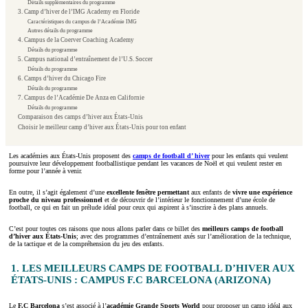
Détails supplémentaires du programme
3. Camp d’hiver de l’IMG Academy en Floride
Caractéristiques du campus de l’Académie IMG
Autres détails du programme
4. Campus de la Coerver Coaching Academy
Détails du programme
5. Campus national d’entraînement de l’U.S. Soccer
Détails du programme
6. Camps d’hiver du Chicago Fire
Détails du programme
7. Campus de l’Académie De Anza en Californie
Détails du programme
Comparaison des camps d’hiver aux États-Unis
Choisir le meilleur camp d’hiver aux États-Unis pour ton enfant
Les académies aux États-Unis proposent des
camps de football d’ hiver
pour les enfants qui veulent
poursuivre leur développement footballistique pendant les vacances de Noël et qui veulent rester en
forme pour l’année à venir.
En outre, il s’agit également d’une
excellente fenêtre permettant
aux enfants de
vivre une expérience
proche du niveau professionnel
et de découvrir de l’intérieur le fonctionnement d’une école de
football, ce qui en fait un prélude idéal pour ceux qui aspirent à s’inscrire à des plans annuels.
C’est pour toutes ces raisons que nous allons parler dans ce billet des
meilleurs camps de football
d’hiver aux États-Unis
; avec des programmes d’entraînement axés sur l’amélioration de la technique,
de la tactique et de la compréhension du jeu des enfants.
1. LES MEILLEURS CAMPS DE FOOTBALL D’HIVER AUX
ÉTATS-UNIS : CAMPUS F.C BARCELONA (ARIZONA)
Le
F.C Barcelona
s’est associé à l’
académie Grande Sports World
pour proposer un camp idéal aux