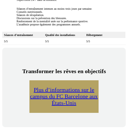
Séances d’entraînement intenses au moins trois jours par semaine.
Conseils nutritionnels.
Séances de récupération.
Discussions sur la prévention des blessures.
Renforcement de la mentalité axée sur la performance sportive.
L’académie propose également des programmes annuels.
Séances d’entraînement
Qualité des installations
Hébergement
5/5
5/5
5/5
Transformer les rêves en objectifs
Plus d’informations sur le
campus du FC Barcelone aux
États-Unis