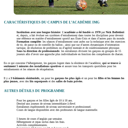
CARACTÉRISTIQUES DU CAMPUS DE L’ACADÉMIE IMG
Institution avec une longue histoire
: L’
académie a été
fondée
en
1978
par
Nick Bollettieri
et, depuis, a fait évoluer ses systèmes d’entraînement dans toutes les disciplines pour devenir
une référence en matière d’entraînement sportif aux États-Unis et dans d’autres pays du monde.
Formation complète
: les séances d’entraînement sont axées sur la technique avec des exercices
de tir, de passe ou de contrôle du ballon ; ainsi que sur d’autres dynamiques d’orientation
tactique, de résolution de problèmes ou d’agilité mentale et de conditionnement physique.
Sous la direction de professionnels
: les entraîneurs divisent les garçons en groupes de 15
joueurs afin d’avoir une approche plus individualisée en fonction des compétences de chacun.
En ce qui concerne l’hébergement, les garçons logent dans la résidence de l’académie,
qui se trouve à
seulement 5 minutes des installations sportives
et assure tous les transports quotidiens pour les
entraînements et les séances de récupération.
Il y a
3 bâtiments résidentiels
, un pour les
garçons les plus âgés
et un pour les
filles et les
femmes
les
plus jeunes
, avec des
lits superposés
et des
salles de bain privées
.
AUTRES DÉTAILS DU PROGRAMME
Pour les garçons et les filles âgés de 10 à 18 ans.
Destiné aux joueurs de niveau intermédiaire à élevé.
Entraîneurs expérimentés de niveau universitaire et professionnel.
Cours de langue disponibles avec des professeurs de langue maternelle.
5 heures de cours d’anglais par semaine.
Hébergement et repas inclus dans les frais.
Activités complémentaires.