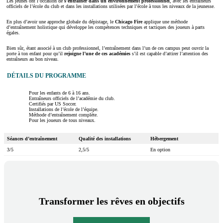
Les jeunes ont l’occasion de
s’entraîner dans un
environnement professionnel
, avec les entraîneurs
officiels de l’école du club et dans les installations utilisées par l’école à tous les niveaux de la jeunesse.
En plus d’avoir une approche globale du dépistage, le
Chicago Fire
applique une méthode
d’entraînement holistique qui développe les compétences techniques et tactiques des joueurs à parts
égales.
Bien sûr, étant associé à un club professionnel, l’entraînement dans l’un de ces campus peut ouvrir la
porte à ton enfant pour qu’il
rejoigne l’une de ces académies
s’il est capable d’attirer l’attention des
entraîneurs au bon niveau.
DÉTAILS DU PROGRAMME
Pour les enfants de 6 à 16 ans.
Entraîneurs officiels de l’académie du club.
Certifiés par US Soccer.
Installations de l’école de l’équipe.
Méthode d’entraînement complète.
Pour les joueurs de tous niveaux.
Séances d’entraînement
Qualité des installations
Hébergement
3/5
2,5/5
En option
Transformer les rêves en objectifs