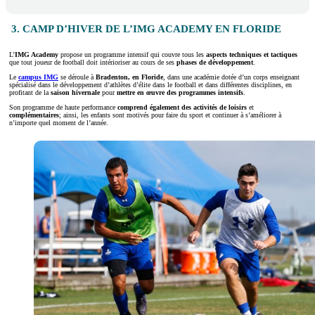
3. CAMP D’HIVER DE L’IMG ACADEMY EN FLORIDE
L’
IMG Academy
propose un programme intensif qui couvre tous les
aspects techniques et tactiques
que tout joueur de football doit intérioriser au cours de ses
phases de développement
.
Le
campus IMG
se déroule à
Bradenton, en Floride
, dans une académie dotée d’un corps enseignant
spécialisé dans le développement d’athlètes d’élite dans le football et dans différentes disciplines, en
profitant de la
saison hivernale
pour
mettre en œuvre des programmes intensifs
.
Son programme de haute performance
comprend également des activités de
loisirs
et
complémentaires
; ainsi, les enfants sont motivés pour faire du sport et continuer à s’améliorer à
n’importe quel moment de l’année.