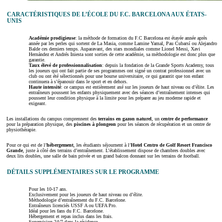
CARACTÉRISTIQUES DE L’ÉCOLE DU F.C. BARCELONA AUX ÉTATS-
UNIS
Académie prodigieuse
: la méthode de formation du F.C Barcelona est étayée année après
année par les perles qui sortent de La Masia, comme Lamine Yamal, Pau Cubarsí ou Alejandro
Balde ces derniers temps. Auparavant, des stars mondiales comme Lionel Messi, Xavi
Hernández et Andrés Iniesta sont sorties de cette académie, sa méthodologie est donc plus que
garantie.
Taux élevé de professionnalisation
: depuis la fondation de la Grande Sports Academy, tous
les joueurs qui ont fait partie de ses programmes ont signé un contrat professionnel avec un
club ou ont été sélectionnés pour une bourse universitaire, ce qui garantit que ton enfant
continuera à s’épanouir dans le sport et en dehors.
Haute intensité
: ce campus est entièrement axé sur les joueurs de haut niveau ou d’élite. Les
entraîneurs poussent les enfants physiquement avec des séances d’entraînement intenses qui
poussent leur condition physique à la limite pour les préparer au jeu moderne rapide et
exigeant.
Les installations du campus comprennent des
terrains en gazon naturel
, un
centre de performance
pour la préparation physique, des
piscines à plongeon
pour les séances de récupération et un centre de
physiothérapie.
Pour ce qui est de l’
hébergement
, les étudiants séjournent à l’
Hotel Centro de Golf Resort Francisco
Grande
, juste à côté des terrains d’entraînement. L’établissement dispose de chambres doubles avec
deux lits doubles, une salle de bain privée et un grand balcon donnant sur les terrains de football.
DÉTAILS SUPPLÉMENTAIRES SUR LE PROGRAMME
Pour les 10-17 ans.
Exclusivement pour les joueurs de haut niveau ou d’élite.
Méthodologie d’entraînement du F.C. Barcelone.
Entraîneurs licenciés USSF A ou UEFA Pro.
Idéal pour les fans du F.C. Barcelone.
Hébergement et repas inclus dans les frais.
Supervision 24/7 dans la résidence.