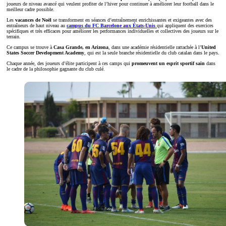
joueurs de niveau avancé qui veulent profiter de l’hiver pour continuer à améliorer leur football dans le
meilleur cadre possible.
Les
vacances de Noël
se transforment en séances d’entraînement enrichissantes et exigeantes avec des
entraîneurs de haut niveau au
campus du FC Barcelone aux États-Unis
qui appliquent des exercices
spécifiques et très efficaces pour améliorer les performances individuelles et collectives des joueurs sur le
terrain.
Ce campus se trouve à
Casa Grande, en Arizona
, dans une académie résidentielle rattachée à l’
United
States Soccer Development Academy
, qui est la seule branche résidentielle du club catalan dans le pays.
Chaque année, des joueurs d’élite participent à ces camps qui
promeuvent un esprit sportif sain
dans
le cadre de la philosophie gagnante du club culé.