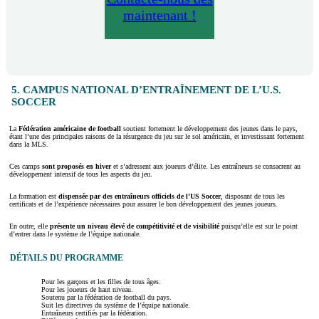
maintenant !
5. CAMPUS NATIONAL D’ENTRAÎNEMENT DE L’U.S.
SOCCER
La
Fédération américaine de football
soutient fortement le développement des jeunes dans le pays,
étant l’une des principales raisons de la résurgence du jeu sur le sol américain, et investissant fortement
dans la MLS.
Ces camps
sont proposés en hiver
et s’adressent aux joueurs d’élite. Les entraîneurs se consacrent au
développement intensif de tous les aspects du jeu.
La formation est
dispensée par des entraîneurs officiels de l’US Soccer
, disposant de tous les
certificats et de l’expérience nécessaires pour assurer le bon développement des jeunes joueurs.
En outre, elle
présente un niveau élevé de compétitivité et de visibilité
puisqu’elle est sur le point
d’entrer dans le système de l’équipe nationale.
DÉTAILS DU PROGRAMME
Pour les garçons et les filles de tous âges.
Pour les joueurs de haut niveau.
Soutenu par la fédération de football du pays.
Suit les directives du système de l’équipe nationale.
Entraîneurs certifiés par la fédération.