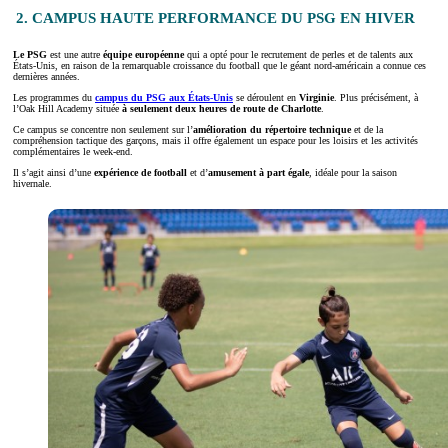
2. CAMPUS HAUTE PERFORMANCE DU PSG EN HIVER
Le PSG
est une autre
équipe européenne
qui a opté pour le recrutement de perles et de talents aux
États-Unis, en raison de la remarquable croissance du football que le géant nord-américain a connue ces
dernières années.
Les programmes du
campus du PSG aux États-Unis
se déroulent en
Virginie
. Plus précisément, à
l’Oak Hill Academy située
à seulement deux heures de route de Charlotte
.
Ce campus se concentre non seulement sur l’
amélioration du répertoire technique
et de la
compréhension tactique des garçons, mais il offre également un espace pour les loisirs et les activités
complémentaires le week-end.
Il s’agit ainsi d’une
expérience de football
et d’
amusement à part égale
, idéale pour la saison
hivernale.