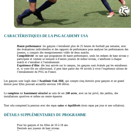
CARACTÉRISTIQUES DE LA PSG ACADEMY USA
Haute performance
: les garçons s’entraînent plus de 25 heures de football par semaine, avec
des évaluations individuelles et des rapports de performance pour analyser les performances des
joueurs, y compris des enregistrements vidéo de deux matchs.
Compétitivité
: en tant que programme de haute performance, seuls les enfants de haut niveau y
participent et veulent se mesurer à d’autres joueurs de même niveau, s’améliorer à chaque
match et s’entraîner à l’entraînement.
Expérience d’élite
: dès leur arrivée sur le campus, les garçons sont évalués par les entraîneurs
et, si votre fils est sélectionné, il peut faire partie des 44 invités à vivre l’expérience ultime de
l’entraînement du PSG en France.
Les garçons sont logés dans l’
Académie Oak Hill
, qui compte cinq dortoirs pour garçons et un grand
dortoir pour filles pouvant accueillir environ 140 élèves.
Le
complexe
est
hautement sécurisé
au sein de ses
240 acres
, avec un lac privé, des jardins, des
installations sportives et même un centre équestre.
Tout cela comprend la pension avec des repas
sains
et
équilibrés
(trois repas par jour et une collation).
DÉTAILS SUPPLÉMENTAIRES DU PROGRAMME
Pour les garçons et les filles de 10 à 18 ans.
Destinés aux joueurs de haut niveau.