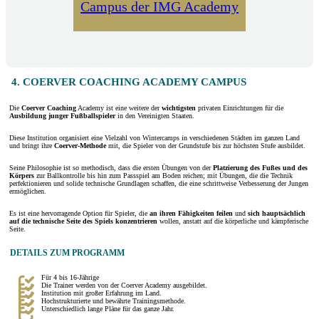
Campus der IMG Academy
4. COERVER COACHING ACADEMY CAMPUS
Die
Coerver Coaching
Academy ist eine weitere der
wichtigsten
privaten Einrichtungen für die
Ausbildung
junger Fußballspieler
in den Vereinigten Staaten.
Diese Institution organisiert eine Vielzahl von Wintercamps in verschiedenen Städten im ganzen Land
und bringt ihre
Coerver-Methode
mit, die Spieler von der Grundstufe bis zur höchsten Stufe ausbildet.
Seine Philosophie ist so methodisch, dass die ersten Übungen von der
Platzierung des Fußes
und des
Körpers
zur Ballkontrolle bis hin zum Passspiel am Boden reichen; mit Übungen, die die Technik
perfektionieren und solide technische Grundlagen schaffen, die eine schrittweise Verbesserung der Jungen
ermöglichen.
Es ist eine hervorragende Option für Spieler, die
an ihren Fähigkeiten feilen
und
sich hauptsächlich
auf die technische Seite des Spiels konzentrieren
wollen, anstatt auf die körperliche und kämpferische
Seite.
DETAILS ZUM PROGRAMM
Für 4 bis 16-Jährige
Die Trainer werden von der Coerver Academy ausgebildet.
Institution mit großer Erfahrung im Land.
Hochstrukturierte und bewährte Trainingsmethode.
Unterschiedlich lange Pläne für das ganze Jahr.