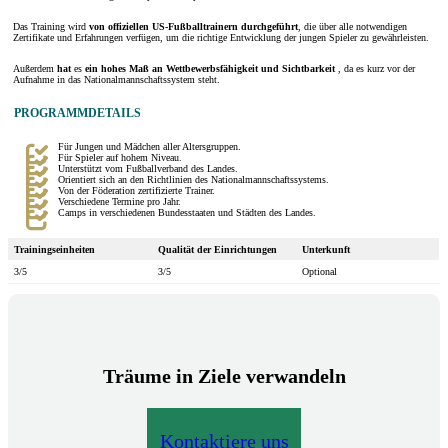
Das Training wird
von offiziellen US-Fußballtrainern durchgeführt
, die über alle notwendigen
Zertifikate und Erfahrungen verfügen, um die richtige Entwicklung der jungen Spieler zu gewährleisten.
Außerdem
hat
es
ein hohes Maß an Wettbewerbsfähigkeit und Sichtbarkeit
, da es kurz vor der
Aufnahme in das Nationalmannschaftssystem steht.
PROGRAMMDETAILS
Für Jungen und Mädchen aller Altersgruppen.
Für Spieler auf hohem Niveau.
Unterstützt vom Fußballverband des Landes.
Orientiert sich an den Richtlinien des Nationalmannschaftssystems.
Von der Föderation zertifizierte Trainer.
Verschiedene Termine pro Jahr.
Camps in verschiedenen Bundesstaaten und Städten des Landes.
Trainingseinheiten
Qualität der Einrichtungen
Unterkunft
3/5
3/5
Optional
Träume in Ziele verwandeln
Kontaktiere uns