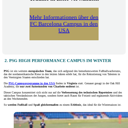
Mehr Informationen über den
FC Barcelona Campus in den
USA
2. PSG HIGH PERFORMANCE CAMPUS IM WINTER
PSG
ist ein weiteres
europäisches Team
, das sich aufgrund des bemerkenswerten Fußballwachstums,
das der nordamerikanische Riese in den letzten Jahren erlebt hat, für die Rekrutierung von Talenten in
den Vereinigten Staaten entschieden hat.
Die
PSG-Campusprogramme in den USA
finden in
Virginia
statt. Genauer gesagt in der Oak Hill
Academy, die
nur zwei Autostunden von Charlotte entfernt
ist.
Dieser Campus konzentriert sich nicht nur auf die
Verbesserung des technischen Repertoires
und des
taktischen Verständnisses der Jungen, sondern bietet auch Raum für Freizeit und ergänzende Aktivitäten
an den Wochenenden.
So
werden Fußball
und
Spaß gleichermaßen
zu einem
Erlebnis
, das ideal für die Wintersaison ist.