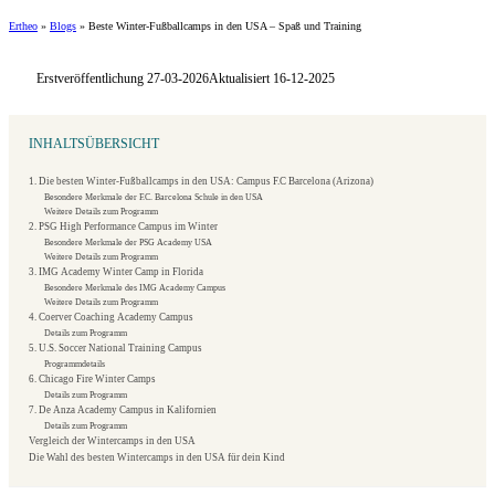
Ertheo
»
Blogs
»
Beste Winter-Fußballcamps in den USA – Spaß und Training
Erstveröffentlichung 27-03-2026
Aktualisiert 16-12-2025
INHALTSÜBERSICHT
1. Die besten Winter-Fußballcamps in den USA: Campus F.C Barcelona (Arizona)
Besondere Merkmale der F.C. Barcelona Schule in den USA
Weitere Details zum Programm
2. PSG High Performance Campus im Winter
Besondere Merkmale der PSG Academy USA
Weitere Details zum Programm
3. IMG Academy Winter Camp in Florida
Besondere Merkmale des IMG Academy Campus
Weitere Details zum Programm
4. Coerver Coaching Academy Campus
Details zum Programm
5. U.S. Soccer National Training Campus
Programmdetails
6. Chicago Fire Winter Camps
Details zum Programm
7. De Anza Academy Campus in Kalifornien
Details zum Programm
Vergleich der Wintercamps in den USA
Die Wahl des besten Wintercamps in den USA für dein Kind