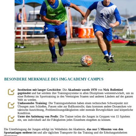
BESONDERE MERKMALE DES IMG ACADEMY CAMPUS
Institution mit langer Geschichte
: Die
Akademie wurde
1978
von
Nick Bollettieri
gegründet
und hat seitdem ihre Trainingssysteme in allen Disziplinen weiterentwickelt, um zu
einer Referenz im Sporttraining in den Vereinigten Staaten und anderen Ländern auf der ganzen
Welt zu werden.
Umfassendes Training
: Die Trainingseinheiten haben einen technischen Schwerpunkt mit
Übungen zum Schießen, Passen oder zur Ballkontrolle; dazu kommen andere Dynamiken wie
taktische Ausrichtung, Problemlösungsfähigkeiten oder mentale Beweglichkeit und körperliche
Kondition.
Unter der Anleitung von Profis
: Die Trainer teilen die Jungen in Gruppen von 15 Spielern
ein, um individuell auf die Fähigkeiten jedes Einzelnen eingehen zu können.
Die Unterbringung der Jungen erfolgt im Wohnheim der Akademie,
das nur 5 Minuten von den
Sportanlagen entfernt ist
und alle täglichen Transporte für das Training und die Erholungseinheiten
übernimmt.