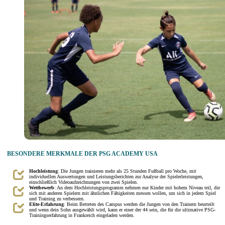
BESONDERE MERKMALE DER PSG ACADEMY USA
Hochleistung
: Die Jungen trainieren mehr als 25 Stunden Fußball pro Woche, mit
individuellen Auswertungen und Leistungsberichten zur Analyse der Spielerleistungen,
einschließlich Videoaufzeichnungen von zwei Spielen.
Wettbewerb
: An dem Hochleistungsprogramm nehmen nur Kinder mit hohem Niveau teil, die
sich mit anderen Spielern mit ähnlichen Fähigkeiten messen wollen, um sich in jedem Spiel
und Training zu verbessern.
Elite-Erfahrung
: Beim Betreten des Campus werden die Jungen von den Trainern beurteilt
und wenn dein Sohn ausgewählt wird, kann er einer der 44 sein, die für die ultimative PSG-
Trainingserfahrung in Frankreich eingeladen werden.