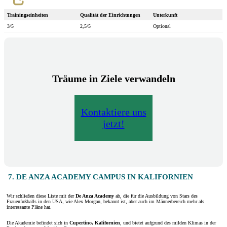
Trainingseinheiten
Qualität der Einrichtungen
Unterkunft
3/5
2,5/5
Optional
Träume in Ziele verwandeln
Kontaktiere uns
jetzt!
7. DE ANZA ACADEMY CAMPUS IN KALIFORNIEN
Wir schließen diese Liste mit der
De Anza Academy
ab, die für die Ausbildung von Stars des
Frauenfußballs in den USA, wie Alex Morgan, bekannt ist, aber auch im Männerbereich mehr als
interessante Pläne hat.
Die Akademie befindet sich in
Cupertino, Kalifornien
, und bietet aufgrund des milden Klimas in der