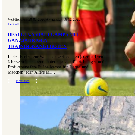
Veröffentlicht 20-03-2026
|
Aktualisiert 16-12-2025
Fußball
BESTE FUSSBALLCAMPS MIT G
ANZJÄHRIGEN T
RAININGSANGEBOTEN
In den Ferien, zur Weihnachtszeit oder zu jeder anderen
Jahreszeit bieten renommierte private Einrichtungen und
Profivereine ihre Fußballcamps für Jungen und
Mädchen jeden Alters an,…
Mehr lesen