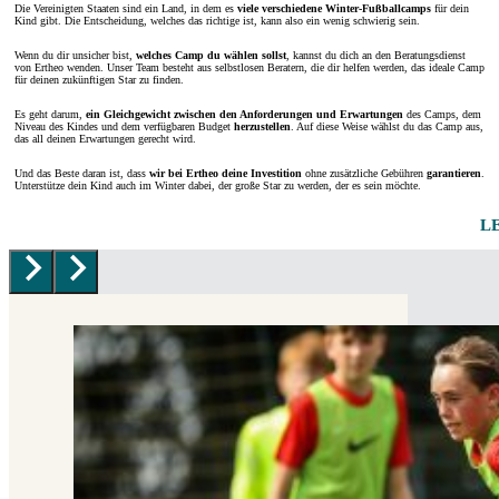
Die Vereinigten Staaten sind ein Land, in dem es
viele verschiedene Winter-Fußballcamps
für dein
Kind gibt. Die Entscheidung, welches das richtige ist, kann also ein wenig schwierig sein.
Wenn du dir unsicher bist,
welches Camp du wählen sollst
, kannst du dich an den Beratungsdienst
von Ertheo wenden. Unser Team besteht aus selbstlosen Beratern, die dir helfen werden, das ideale Camp
für deinen zukünftigen Star zu finden.
Es geht darum,
ein Gleichgewicht zwischen den Anforderungen und Erwartungen
des Camps, dem
Niveau des Kindes und dem verfügbaren Budget
herzustellen
. Auf diese Weise wählst du das Camp aus,
das all deinen Erwartungen gerecht wird.
Und das Beste daran ist, dass
wir bei Ertheo deine Investition
ohne zusätzliche Gebühren
garantieren
.
Unterstütze dein Kind auch im Winter dabei, der große Star zu werden, der es sein möchte.
L