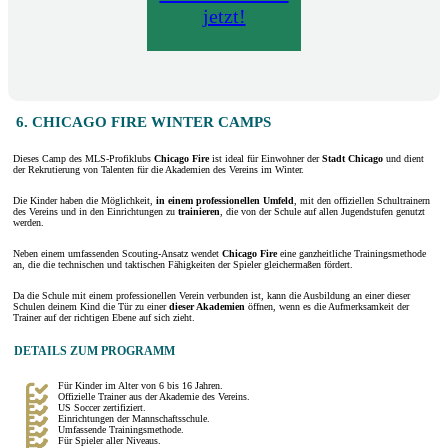
jetzt!
6. CHICAGO FIRE WINTER CAMPS
Dieses Camp des MLS-Profiklubs
Chicago Fire
ist ideal für Einwohner der
Stadt
Chicago
und dient
der Rekrutierung von Talenten für die Akademien des Vereins im Winter.
Die Kinder haben die Möglichkeit,
in einem
professionellen Umfeld
, mit den offiziellen Schultrainern
des Vereins und in den Einrichtungen zu
trainieren
, die von der Schule auf allen Jugendstufen genutzt
werden.
Neben einem umfassenden Scouting-Ansatz wendet
Chicago Fire
eine ganzheitliche Trainingsmethode
an, die die technischen und taktischen Fähigkeiten der Spieler gleichermaßen fördert.
Da die Schule mit einem professionellen Verein verbunden ist, kann die Ausbildung an einer dieser
Schulen deinem Kind die Tür zu einer
dieser Akademien
öffnen, wenn es die Aufmerksamkeit der
Trainer auf der richtigen Ebene auf sich zieht.
DETAILS ZUM PROGRAMM
Für Kinder im Alter von 6 bis 16 Jahren.
Offizielle Trainer aus der Akademie des Vereins.
US Soccer zertifiziert.
Einrichtungen der Mannschaftsschule.
Umfassende Trainingsmethode.
Für Spieler aller Niveaus.