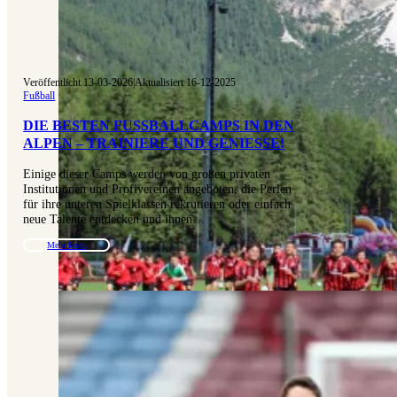
Veröffentlicht 13-03-2026
|
Aktualisiert 16-12-2025
Fußball
DIE BESTEN FUSSBALLCAMPS IN DEN A
LPEN – TRAINIERE UND GENIESSE!
Einige dieser Camps werden von großen privaten
Institutionen und Profivereinen angeboten, die Perlen
für ihre unteren Spielklassen rekrutieren oder einfach
neue Talente entdecken und ihnen…
Mehr lesen