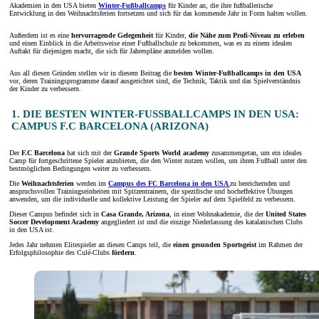
Akademien in den USA bieten
Winter-Fußballcamps
für Kinder an, die ihre fußballerische
Entwicklung in den Weihnachtsferien fortsetzen und sich für das kommende Jahr in Form halten wollen.
Außerdem ist es eine
hervorragende Gelegenheit
für Kinder,
die Nähe zum Profi-Niveau zu erleben
und einen Einblick in die Arbeitsweise einer Fußballschule zu bekommen, was es zu einem idealen
Auftakt für diejenigen macht, die sich für Jahrespläne anmelden wollen.
Aus all diesen Gründen stellen wir in diesem Beitrag die
besten Winter-Fußballcamps in den USA
vor, deren Trainingsprogramme darauf ausgerichtet sind, die Technik, Taktik und das Spielverständnis
der Kinder zu verbessern.
1. DIE BESTEN WINTER-FUSSBALLCAMPS IN DEN USA: C
AMPUS F.C BARCELONA (ARIZONA)
Der
F.C Barcelona
hat sich mit der
Grande Sports World academy
zusammengetan, um ein ideales
Camp für fortgeschrittene Spieler anzubieten, die den Winter nutzen wollen, um ihren Fußball unter den
bestmöglichen Bedingungen weiter zu verbessern.
Die
Weihnachtsferien
werden im
Campus des FC Barcelona in den USA
zu bereichernden und
anspruchsvollen Trainingseinheiten mit Spitzentrainern, die spezifische und hocheffektive Übungen
anwenden, um die individuelle und kollektive Leistung der Spieler auf dem Spielfeld zu verbessern.
Dieser Campus befindet sich in
Casa Grande, Arizona
, in einer Wohnakademie, die der
United States
Soccer Development Academy
angegliedert ist und die einzige Niederlassung des katalanischen Clubs
in den USA ist.
Jedes Jahr nehmen Elitespieler an diesen Camps teil, die
einen gesunden Sportsgeist
im Rahmen der
Erfolgsphilosophie des Culé-Clubs
fördern
.