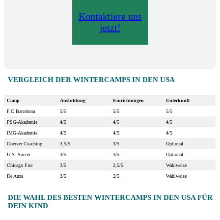
Kontaktiere uns
jetzt!
VERGLEICH DER WINTERCAMPS IN DEN USA
Camp
Ausbildung
Einrichtungen
Unterkunft
F.C Barcelona
5/5
5/5
5/5
PSG-Akademie
4/5
4/5
4/5
IMG-Akademie
4/5
4/5
4/5
Coerver Coaching
3,5/5
3/5
Optional
U.S. Soccer
3/5
3/5
Optional
Chicago Fire
3/5
2,5/5
Wahlweise
De Anza
3/5
2/5
Wahlweise
DIE WAHL DES BESTEN WINTERCAMPS IN DEN USA FÜR
DEIN KIND