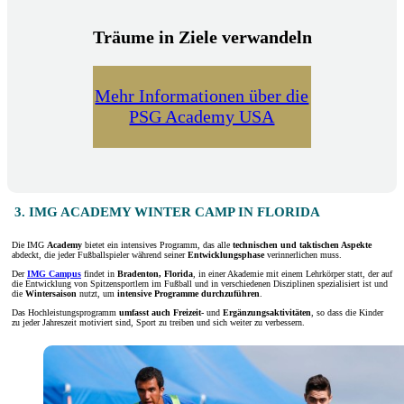
Träume in Ziele verwandeln
Mehr Informationen über die
PSG Academy USA
3. IMG ACADEMY WINTER CAMP IN FLORIDA
Die IMG
Academy
bietet ein intensives Programm, das alle
technischen und taktischen Aspekte
abdeckt, die jeder Fußballspieler während seiner
Entwicklungsphase
verinnerlichen muss.
Der
IMG Campus
findet in
Bradenton, Florida
, in einer Akademie mit einem Lehrkörper statt, der auf
die Entwicklung von Spitzensportlern im Fußball und in verschiedenen Disziplinen spezialisiert ist und
die
Wintersaison
nutzt, um
intensive Programme durchzuführen
.
Das Hochleistungsprogramm
umfasst auch
Freizeit-
und
Ergänzungsaktivitäten
, so dass die Kinder
zu jeder Jahreszeit motiviert sind, Sport zu treiben und sich weiter zu verbessern.