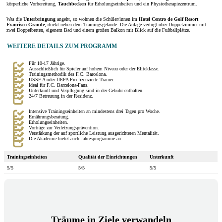
körperliche Vorbereitung,
Tauchbecken
für Erholungseinheiten und ein Physiotherapiezentrum.
Was die
Unterbringung
angeht, so wohnen die Schüler/innen im
Hotel Centro de Golf Resort
Francisco Grande
, direkt neben dem Trainingsgelände. Die Anlage verfügt über Doppelzimmer mit
zwei Doppelbetten, eigenem Bad und einem großen Balkon mit Blick auf die Fußballplätze.
WEITERE DETAILS ZUM PROGRAMM
Für 10-17 Jährige.
Ausschließlich für Spieler auf hohem Niveau oder der Eliteklasse.
Trainingsmethodik des F.C. Barcelona.
USSF A oder UEFA Pro lizenzierte Trainer.
Ideal für F.C. Barcelona-Fans.
Unterkunft und Verpflegung sind in der Gebühr enthalten.
24/7 Betreuung in der Residenz.
Intensive Trainingseinheiten an mindestens drei Tagen pro Woche.
Ernährungsberatung.
Erholungseinheiten.
Vorträge zur Verletzungsprävention.
Verstärkung der auf sportliche Leistung ausgerichteten Mentalität.
Die Akademie bietet auch Jahresprogramme an.
Trainingseinheiten
Qualität der Einrichtungen
Unterkunft
5/5
5/5
5/5
Träume in Ziele verwandeln