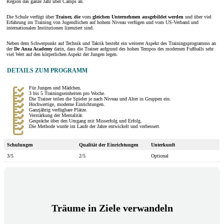
Region das ganze Jahr über Camps an.
Die Schule verfügt über
Trainer, die
vom
gleichen Unternehmen
ausgebildet werden
und über viel
Erfahrung im Training von Jugendlichen auf hohem Niveau verfügen und vom US-Verband und
internationalen Institutionen lizenziert sind.
Neben dem Schwerpunkt auf Technik und Taktik besteht ein weiterer Aspekt des Trainingsprogramms an
der
De
Anza
Academy
darin, dass die Trainer aufgrund des hohen Tempos des modernen Fußballs sehr
viel Wert auf den körperlichen Aspekt der Jungen legen.
DETAILS ZUM PROGRAMM
Für Jungen und Mädchen.
3 bis 5 Trainingseinheiten pro Woche.
Die Trainer teilen die Spieler je nach Niveau und Alter in Gruppen ein.
Hochwertige, moderne Einrichtungen.
Ganzjährig verfügbare Plätze.
Verstärkung der Mentalität.
Gespräche über den Umgang mit Misserfolg und Erfolg.
Die Methode wurde im Laufe der Jahre entwickelt und verbessert.
Schulungen
Qualität der Einrichtungen
Unterkunft
3/5
2/5
Optional
Träume in Ziele verwandeln