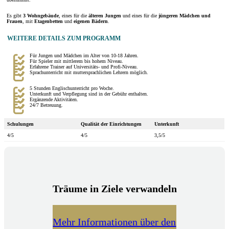
Es gibt
3 Wohngebäude
, eines für die
älteren Jungen
und eines für die
jüngeren Mädchen und
Frauen
, mit
Etagenbetten
und
eigenen Bädern
.
WEITERE DETAILS ZUM PROGRAMM
Für Jungen und Mädchen im Alter von 10-18 Jahren.
Für Spieler mit mittlerem bis hohem Niveau.
Erfahrene Trainer auf Universitäts- und Profi-Niveau.
Sprachunterricht mit muttersprachlichen Lehrern möglich.
5 Stunden Englischunterricht pro Woche.
Unterkunft und Verpflegung sind in der Gebühr enthalten.
Ergänzende Aktivitäten.
24/7 Betreuung.
Schulungen
Qualität der Einrichtungen
Unterkunft
4/5
4/5
3,5/5
Träume in Ziele verwandeln
Mehr Informationen über den