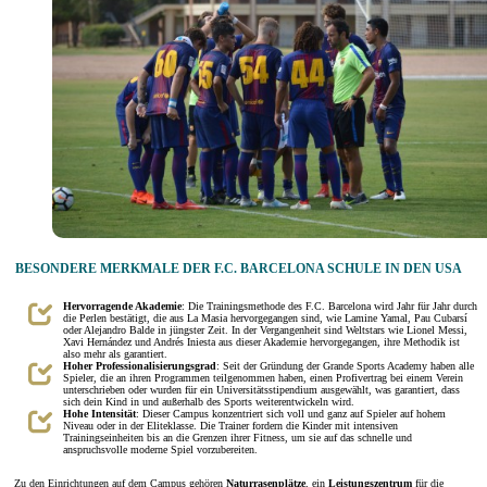
BESONDERE MERKMALE DER F.C. BARCELONA SCHULE IN DEN USA
Hervorragende Akademie
: Die Trainingsmethode des F.C. Barcelona wird Jahr für Jahr durch
die Perlen bestätigt, die aus La Masia hervorgegangen sind, wie Lamine Yamal, Pau Cubarsí
oder Alejandro Balde in jüngster Zeit. In der Vergangenheit sind Weltstars wie Lionel Messi,
Xavi Hernández und Andrés Iniesta aus dieser Akademie hervorgegangen, ihre Methodik ist
also mehr als garantiert.
Hoher Professionalisierungsgrad
: Seit der Gründung der Grande Sports Academy haben alle
Spieler, die an ihren Programmen teilgenommen haben, einen Profivertrag bei einem Verein
unterschrieben oder wurden für ein Universitätsstipendium ausgewählt, was garantiert, dass
sich dein Kind in und außerhalb des Sports weiterentwickeln wird.
Hohe Intensität
: Dieser Campus konzentriert sich voll und ganz auf Spieler auf hohem
Niveau oder in der Eliteklasse. Die Trainer fordern die Kinder mit intensiven
Trainingseinheiten bis an die Grenzen ihrer Fitness, um sie auf das schnelle und
anspruchsvolle moderne Spiel vorzubereiten.
Zu den Einrichtungen auf dem Campus gehören
Naturrasenplätze
, ein
Leistungszentrum
für die