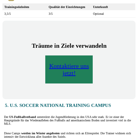
Trainingseinheiten
Qualität der Einrichtungen
Unterkunft
3,5/5
3/5
Optional
Träume in Ziele verwandeln
Kontaktiere uns
jetzt!
5. U.S. SOCCER NATIONAL TRAINING CAMPUS
Der
US-Fußballverband
unterstützt die Jugendförderung in den USA sehr stark. Er ist einer der
Hauptgründe für das Wiederaufleben des Fußballs auf amerikanischem Boden und investiert viel in die
MLS.
Diese Camps
werden im Winter angeboten
und richten sich an Elitespieler. Die Trainer widmen sich
intensiv der Entwicklung aller Aspekte des Spiels.