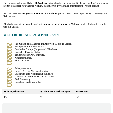
Die Jungen sind in der
Oak Hill Academy
untergebracht, die über fünf Schlafsäle für Jungen und einen
großen Schlafsaal für Mädchen verfügt, in dem etwa 140 Schüler untergebracht werden können.
Auf dem
240 Hektar großen
Gelände
gibt es
einen
privaten See, Gärten, Sportanlagen und sogar ein
Reitzentrum.
All das beinhaltet die Verpflegung mit
gesunden
,
ausgewogenen
Mahlzeiten (drei Mahlzeiten am Tag
und ein Snack).
WEITERE DETAILS ZUM PROGRAMM
Für Jungen und Mädchen im Alter von 10 bis 18 Jahren.
Für Spieler auf hohem Niveau.
Gemischte Camps (Jungen und Mädchen).
Spezieller Plan für Torhüter.
Trainer aus der PSG-Stiftung.
Naturrasenplätze.
Fitnesszentrum.
Reitsportzentrum.
Privater See für Wasseraktivitäten.
Unterkunft und Verpflegung inklusive.
UEFA A, B oder Pro lizenzierte Trainer.
24/7 Betreuung.
Sprachunterricht verfügbar.
Trainingseinheiten
Qualität der Einrichtungen
Unterkunft
4/5
4/5
4/5