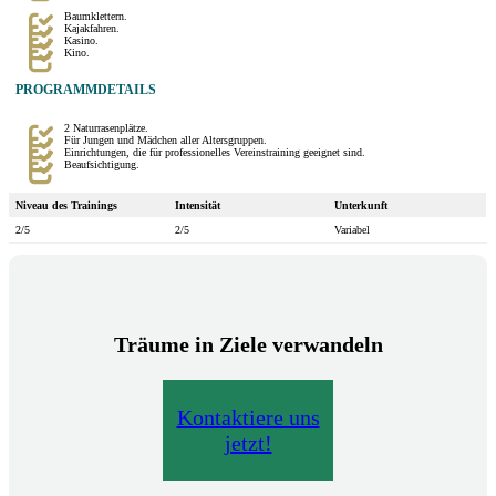
Baumklettern.
Kajakfahren.
Kasino.
Kino.
PROGRAMMDETAILS
2 Naturrasenplätze.
Für Jungen und Mädchen aller Altersgruppen.
Einrichtungen, die für professionelles Vereinstraining geeignet sind.
Beaufsichtigung.
Niveau des Trainings
Intensität
Unterkunft
2/5
2/5
Variabel
Träume in Ziele verwandeln
Kontaktiere uns
jetzt!