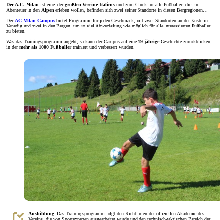
Der A.C. Milan
ist einer der
größten
Vereine
Italiens
und zum Glück für alle Fußballer, die ein
Abenteuer in den
Alpen
erleben wollen, befinden sich zwei seiner Standorte in diesen Bergregionen…
Der
AC Milan Campus
bietet Programme für jeden Geschmack, mit zwei Standorten an der Küste in
Venedig und zwei in den Bergen, um so viel Abwechslung wie möglich für alle interessierten Fußballer
zu bieten.
Was das Trainingsprogramm angeht, so kann der Campus auf eine
19-jährige
Geschichte zurückblicken,
in der
mehr als 1000 Fußballer
trainiert und verbessert wurden.
Ausbildung
: Das Trainingsprogramm folgt den Richtlinien der offiziellen Akademie des
Vereins, die von Sportexperten ausgearbeitet wurde und den technisch-taktischen Bereich der