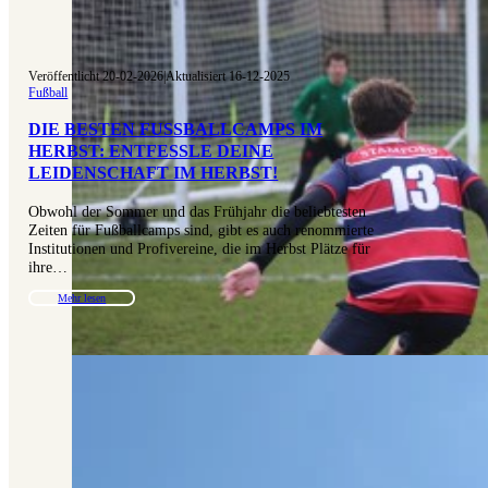
Veröffentlicht 20-02-2026
|
Aktualisiert 16-12-2025
Fußball
DIE BESTEN FUSSBALLCAMPS IM H
ERBST: ENTFESSLE DEINE L
EIDENSCHAFT IM HERBST!
Obwohl der Sommer und das Frühjahr die beliebtesten
Zeiten für Fußballcamps sind, gibt es auch renommierte
Institutionen und Profivereine, die im Herbst Plätze für
ihre…
Mehr lesen