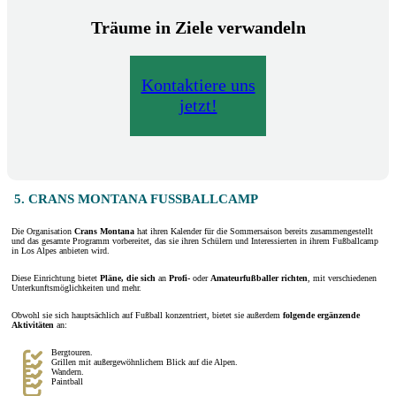
Träume in Ziele verwandeln
Kontaktiere uns
jetzt!
5. CRANS MONTANA FUSSBALLCAMP
Die Organisation
Crans Montana
hat ihren Kalender für die Sommersaison bereits zusammengestellt
und das gesamte Programm vorbereitet, das sie ihren Schülern und Interessierten in ihrem Fußballcamp
in Los Alpes anbieten wird.
Diese Einrichtung bietet
Pläne, die sich
an
Profi-
oder
Amateurfußballer
richten
, mit verschiedenen
Unterkunftsmöglichkeiten und mehr.
Obwohl sie sich hauptsächlich auf Fußball konzentriert, bietet sie außerdem
folgende ergänzende
Aktivitäten
an:
Bergtouren.
Grillen mit außergewöhnlichem Blick auf die Alpen.
Wandern.
Paintball