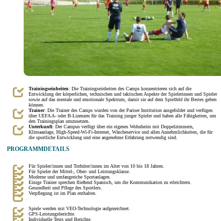
Trainingseinheiten
: Die Trainingseinheiten des Camps konzentrieren sich auf die
Entwicklung der körperlichen, technischen und taktischen Aspekte der Spielerinnen und Spieler
sowie auf das mentale und emotionale Spektrum, damit sie auf dem Spielfeld ihr Bestes geben
können.
Trainer
: Die Trainer des Camps wurden von der Pariser Institution ausgebildet und verfügen
über UEFA A- oder B-Lizenzen für das Training junger Spieler und haben alle Fähigkeiten, um
den Trainingsplan umzusetzen.
Unterkunft
: Der Campus verfügt über ein eigenes Wohnheim mit Doppelzimmern,
Klimaanlage, High-Speed-Wi-Fi-Internet, Wäscheservice und allen Annehmlichkeiten, die für
die sportliche Entwicklung und eine angenehme Erfahrung notwendig sind.
PROGRAMMDETAILS
Für Spieler/innen und Torhüter/innen im Alter von 10 bis 18 Jahren.
Für Spieler der Mittel-, Ober- und Leistungsklasse.
Moderne und umfangreiche Sportanlagen.
Einige Trainer sprechen fließend Spanisch, um die Kommunikation zu erleichtern.
Gesundheit und Pflege des Sportlers.
Verpflegung ist im Plan enthalten.
Spiele werden mit VEO-Technologie aufgezeichnet.
GPS-Leistungsberichte.
Individuelle Tests und Berichte.