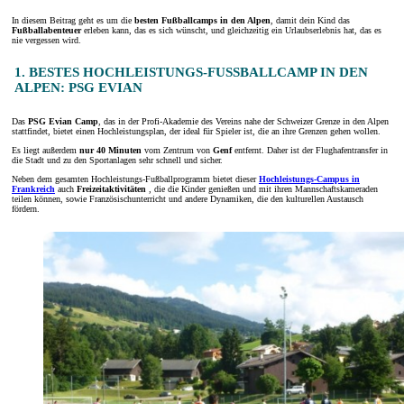
In diesem Beitrag geht es um die
besten Fußballcamps in den Alpen
, damit dein Kind das
Fußballabenteuer
erleben kann, das es sich wünscht, und gleichzeitig ein Urlaubserlebnis hat, das es
nie vergessen wird.
1. BESTES HOCHLEISTUNGS-FUSSBALLCAMP IN DEN A
LPEN: PSG EVIAN
Das
PSG Evian Camp
, das in der Profi-Akademie des Vereins nahe der Schweizer Grenze in den Alpen
stattfindet, bietet einen Hochleistungsplan, der ideal für Spieler ist, die an ihre Grenzen gehen wollen.
Es liegt außerdem
nur 40 Minuten
vom Zentrum von
Genf
entfernt. Daher ist der Flughafentransfer in
die Stadt und zu den Sportanlagen sehr schnell und sicher.
Neben dem gesamten Hochleistungs-Fußballprogramm bietet dieser
Hochleistungs-Campus in
Frankreich
auch
Freizeitaktivitäten
, die die Kinder genießen und mit ihren Mannschaftskameraden
teilen können, sowie Französischunterricht und andere Dynamiken, die den kulturellen Austausch
fördern.