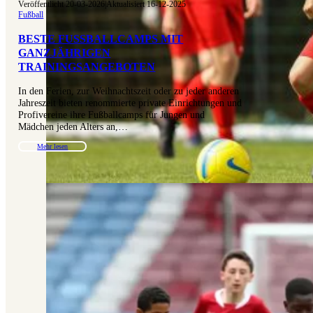
Veröffentlicht 20-03-2026
|
Aktualisiert 16-12-2025
Fußball
BESTE FUSSBALLCAMPS MIT G
ANZJÄHRIGEN T
RAININGSANGEBOTEN
In den Ferien, zur Weihnachtszeit oder zu jeder anderen
Jahreszeit bieten renommierte private Einrichtungen und
Profivereine ihre Fußballcamps für Jungen und
Mädchen jeden Alters an,…
Mehr lesen