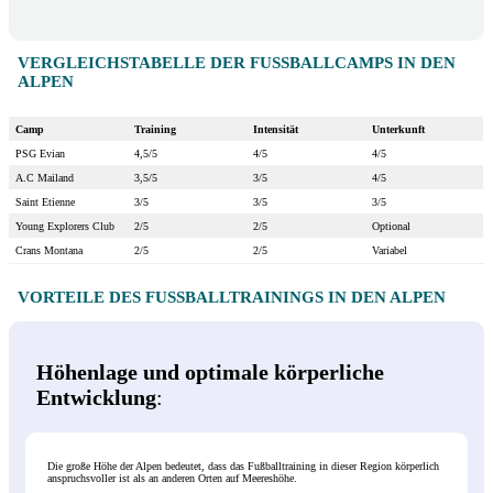
VERGLEICHSTABELLE DER FUSSBALLCAMPS IN DEN A
LPEN
Camp
Training
Intensität
Unterkunft
PSG Evian
4,5/5
4/5
4/5
A.C Mailand
3,5/5
3/5
4/5
Saint Etienne
3/5
3/5
3/5
Young Explorers Club
2/5
2/5
Optional
Crans Montana
2/5
2/5
Variabel
VORTEILE DES FUSSBALLTRAININGS IN DEN ALPEN
Höhenlage und optimale körperliche
Entwicklung
:
Die große Höhe der Alpen bedeutet, dass das Fußballtraining in dieser Region körperlich
anspruchsvoller ist als an anderen Orten auf Meereshöhe.