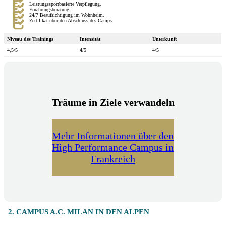
Leistungssportbasierte Verpflegung.
Ernährungsberatung.
24/7 Beaufsichtigung im Wohnheim.
Zertifikat über den Abschluss des Camps.
Niveau des Trainings
Intensität
Unterkunft
4,5/5
4/5
4/5
Träume in Ziele verwandeln
Mehr Informationen über den
High Performance Campus in
Frankreich
2. CAMPUS A.C. MILAN IN DEN ALPEN