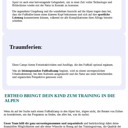
Sport ist auch eine hervorragende Gelegenheit, um in einer Zeit voller Technologie und
Bildschirme wieder mit der Natur in Kontakt zu kommen.
Die angenehme Umgebung und die wunderbare Aussicht auf die Alpen tragen dazu bei,
dass die Fußballer/innen einen klareren Kopf bekommen und sich auf ihre
sportliche
Leistung
konzentrieren können, während sie alle Komplikationen ihres Alltags beiseite
schieben.
Traumferien
:
Diese Camps bieten Freizeitaktivitäten und Ausflüge, die den Fußball optimal ergänzen.
Was als
leistungsstarkes Fußballcamp
beginnt, wird zu einem unvergesslichen
Urlaubsabenteuer, bei dem Kulturen ausgetauscht und die Natur aus einer bereichernden
und organischen Perspektive genossen wird.
ERTHEO BRINGT DEIN KIND ZUM TRAINING IN DIE
ALPEN
Wenn du auf der Suche nach einem Fußballcamp in den Alpen bist, zögere nicht, die Berater von Ertheo
zu kontaktieren, um das Programm zu finden, das alles hat, was du suchst.
Unser Team hilft dir ganz unvoreingenommen und unparteiisch
und berücksichtigt dabei deine
finanziellen Möglichkeiten und alle deine Wünsche in Bezug auf das Trainingsniveau, die Qualität der