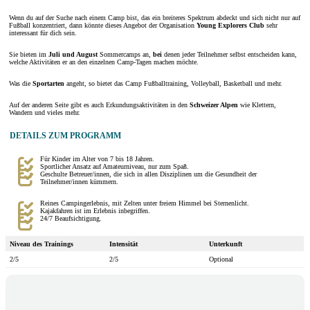
Wenn du auf der Suche nach einem Camp bist, das ein breiteres Spektrum abdeckt und sich nicht nur auf
Fußball konzentriert, dann könnte dieses Angebot der Organisation
Young Explorers Club
sehr
interessant für dich sein.
Sie bieten im
Juli und August
Sommercamps an,
bei
denen jeder Teilnehmer selbst entscheiden kann,
welche Aktivitäten er an den einzelnen Camp-Tagen machen möchte.
Was die
Sportarten
angeht, so bietet das Camp Fußballtraining, Volleyball, Basketball und mehr.
Auf der anderen Seite gibt es auch Erkundungsaktivitäten in den
Schweizer Alpen
wie Klettern,
Wandern und vieles mehr.
DETAILS ZUM PROGRAMM
Für Kinder im Alter von 7 bis 18 Jahren.
Sportlicher Ansatz auf Amateurniveau, nur zum Spaß.
Geschulte Betreuer/innen, die sich in allen Disziplinen um die Gesundheit der
Teilnehmer/innen kümmern.
Reines Campingerlebnis, mit Zelten unter freiem Himmel bei Sternenlicht.
Kajakfahren ist im Erlebnis inbegriffen.
24/7 Beaufsichtigung.
Niveau des Trainings
Intensität
Unterkunft
2/5
2/5
Optional