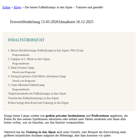
Ertheo
»
Blogs
»
Die besten Fußballcamps in den Alpen – Trainiere und genieße!
Erstveröffentlichung 13-03-2026
Aktualisiert 16-12-2025
INHALTSÜBERSICHT
1. Bestes Hochleistungs-Fußballcamp in den Alpen: PSG Evian
Programmdetails
2. Campus A.C. Milan in den Alpen
Programmdetails
3. Saint Etienne Camp
Details zum Programm
4. Young Explorers Club Multi-Adventure Camp
Details zum Programm
5. Crans Montana Fußballcamp
Programmdetails
Vergleichstabelle der Fußballcamps in den Alpen
Vorteile des Fußballtrainings in den Alpen
Ertheo bringt dein Kind zum Training in die Alpen
Einige dieser Camps werden von
großen privaten Institutionen
und
Profivereinen
angeboten, die
Perlen für ihre unteren Spielklassen rekrutieren oder einfach neue Talente entdecken und ihnen alles
bieten wollen, was sie brauchen, um ihre Karriere voranzutreiben.
Natürlich hat das
Training in den Alpen
auch seine Vorteile, zum Beispiel die Entwicklung einer
größeren körperlichen Ausdauer aufgrund der Höhenlage, aber dazu kommen wir später.