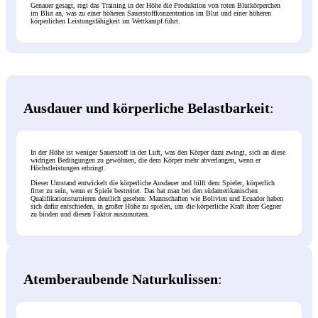
Genauer gesagt, regt das Training in der Höhe die Produktion von roten Blutkörperchen
im Blut an, was zu einer höheren Sauerstoffkonzentration im Blut und einer höheren
körperlichen Leistungsfähigkeit im Wettkampf führt.
Ausdauer und körperliche Belastbarkeit
:
In der Höhe ist weniger Sauerstoff in der Luft, was den Körper dazu zwingt, sich an diese
widrigen Bedingungen zu gewöhnen, die dem Körper mehr abverlangen, wenn er
Höchstleistungen erbringt.
Dieser Umstand entwickelt die körperliche Ausdauer und hilft dem Spieler, körperlich
fitter zu sein, wenn er Spiele bestreitet. Das hat man bei den südamerikanischen
Qualifikationsturnieren deutlich gesehen: Mannschaften wie Bolivien und Ecuador haben
sich dafür entschieden, in großer Höhe zu spielen, um die körperliche Kraft ihrer Gegner
zu binden und diesen Faktor auszunutzen.
Atemberaubende Naturkulissen
: