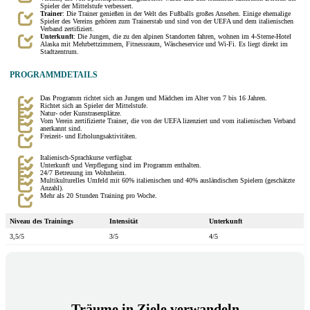
Spieler der Mittelstufe verbessert.
Trainer
: Die Trainer genießen in der Welt des Fußballs großes Ansehen. Einige ehemalige
Spieler des Vereins gehören zum Trainerstab und sind von der UEFA und dem italienischen
Verband zertifiziert.
Unterkunft
: Die Jungen, die zu den alpinen Standorten fahren, wohnen im 4-Sterne-Hotel
Alaska mit Mehrbettzimmern, Fitnessraum, Wäscheservice und Wi-Fi. Es liegt direkt im
Stadtzentrum.
PROGRAMMDETAILS
Das Programm richtet sich an Jungen und Mädchen im Alter von 7 bis 16 Jahren.
Richtet sich an Spieler der Mittelstufe.
Natur- oder Kunstrasenplätze.
Vom Verein zertifizierte Trainer, die von der UEFA lizenziert und vom italienischen Verband
anerkannt sind.
Freizeit- und Erholungsaktivitäten.
Italienisch-Sprachkurse verfügbar.
Unterkunft und Verpflegung sind im Programm enthalten.
24/7 Betreuung im Wohnheim.
Multikulturelles Umfeld mit 60% italienischen und 40% ausländischen Spielern (geschätzte
Anzahl).
Mehr als 20 Stunden Training pro Woche.
Niveau des Trainings
Intensität
Unterkunft
3,5/5
3/5
4/5
Träume in Ziele verwandeln