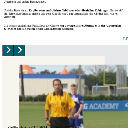
Unterkunft und andere Bedingungen.
Und das Beste daran:
Es gibt keine zusätzlichen Gebühren oder überhöhte Zahlungen
. Ertheo hilft
dir, deine Investition zu sichern und dein Kind für ein Camp anzumelden, das wirklich hält, was es
verspricht.
Gib deinem zukünftigen Fußballstar die Chance,
ein unvergessliches Abenteuer in der Alpenregion
zu erleben
und gleichzeitig seinen Lieblingssport auszuüben.
L
Veröffentlicht 27-03-2026
|
Aktualisiert 16-12-2025