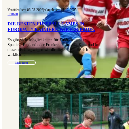
Veröffentlicht 06-03-2026
|
Aktualisiert 16-12-2025
Fußball
DIE BESTEN FUSSBALLCAMPS IN E
UROPA – TRAINIERE WIE EIN PROFI.
Es gibt viele Möglichkeiten für Fußballcamps in
Spanien, England oder Frankreich für dein Kind und in
diesem Beitrag zeigen wir dir diejenigen, die sich
wirklich…
Mehr lesen