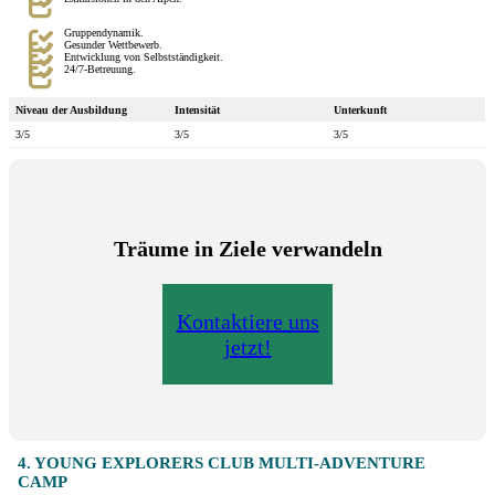
Gruppendynamik.
Gesunder Wettbewerb.
Entwicklung von Selbstständigkeit.
24/7-Betreuung.
Niveau der Ausbildung
Intensität
Unterkunft
3/5
3/5
3/5
Träume in Ziele verwandeln
Kontaktiere uns
jetzt!
4. YOUNG EXPLORERS CLUB MULTI-ADVENTURE
CAMP