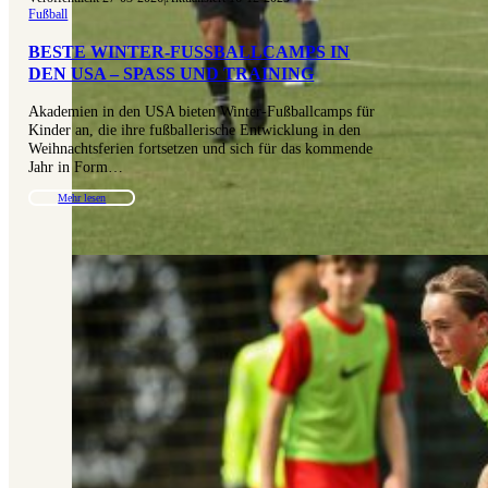
Fußball
BESTE WINTER-FUSSBALLCAMPS IN D
EN USA – SPASS UND TRAINING
Akademien in den USA bieten Winter-Fußballcamps für
Kinder an, die ihre fußballerische Entwicklung in den
Weihnachtsferien fortsetzen und sich für das kommende
Jahr in Form…
Mehr lesen