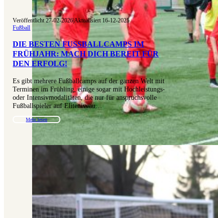
Veröffentlicht 27-02-2026
|
Aktualisiert 16-12-2025
Fußball
DIE BESTEN FUSSBALLCAMPS IM F
RÜHJAHR: MACH DICH BEREIT FÜR D
EN ERFOLG!
Es gibt mehrere Fußballcamps auf der ganzen Welt mit
Terminen im Frühling, einige sogar mit Hochleistungs-
oder Intensivmodalitäten, die nur für anspruchsvolle
Fußballspieler auf Eliteniveau…
Mehr lesen