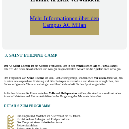
Mehr Informationen über den
Campus AC Milan
3. SAINT ETIENNE CAMP
Der AS Saint Etienne
ist ein weiterer Profiverein, der in den
französischen Alpen
Fußballcamps
anbietet, die einen didaktischeren und weniger anspruchsvollen Ansatz für die Spieler/innen verfolgen.
Das Programm von
Saint Etienne
ist kein Hochleistungscamp, sondern zielt
vor allem
darauf ab, den
Kindern eine angenehme Erfahrung mit Gleichaltrigen zu vermitteln und ihnen zu ermöglichen, ihre
Ferien auf gesunde Weise zu verbringen und ihre Leidenschaft für den Sport zu genießen.
Außerdem können die Eltern zwischen
Voll-
und
Halbpension
wählen, die eine Unterkunft mit allen
Annehmlichkeiten und Freizeitaktivitäten in der Umgebung des Wohnorts beinhaltet.
DETAILS ZUM PROGRAMM
Für Jungen und Mädchen im Alter von 8 bis 16 Jahren.
Richtet sich an Anfänger und Fortgeschrittene.
Das Camp hat einen didaktischen Ansatz.
Freizeitaktivitäten.
Exkursionen in den Alpen.