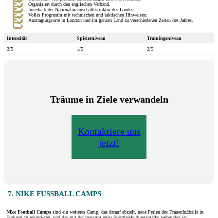
Organisiert durch den englischen Verband.
Innerhalb der Nationalmannschaftsstruktur des Landes.
Volles Programm mit technischen und taktischen Hinweisen.
Austragungsorte in London und im ganzen Land zu verschiedenen Zeiten des Jahres.
Intensität
Spielerniveau
Trainingsniveau
2/5
1/5
2/5
Träume in Ziele verwandeln
Kontaktiere uns
jetzt!
7. NIKE FUSSBALL CAMPS
Nike Football Camps
sind ein weiteres Camp, das darauf abzielt, neue Perlen des Frauenfußballs in
England zu rekrutieren, und das mit der renommierten Sportbekleidungsmarke verbunden ist.