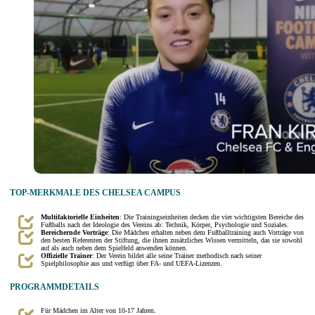
TOP-MERKMALE DES CHELSEA CAMPUS
Multifaktorielle Einheiten
: Die Trainingseinheiten decken die vier wichtigsten Bereiche des
Fußballs nach der Ideologie des Vereins ab: Technik, Körper, Psychologie und Soziales.
Bereichernde Vorträge
: Die Mädchen erhalten neben dem Fußballtraining auch Vorträge von
den besten Referenten der Stiftung, die ihnen zusätzliches Wissen vermitteln, das sie sowohl
auf als auch neben dem Spielfeld anwenden können.
Offizielle Trainer
: Der Verein bildet alle seine Trainer methodisch nach seiner
Spielphilosophie aus und verfügt über FA- und UEFA-Lizenzen.
PROGRAMMDETAILS
Für Mädchen im Alter von 10-17 Jahren.