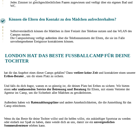
Jedes Zimmer ist gleichgeschlechtlichen Paaren zugewiesen und verfügt über ein eigenes Bad und
WC.
Können die Eltern den Kontakt zu den Mädchen aufrechterhalten?
Selbstverständlich können die Mädchen in ihrer Freizeit ihre Telefone nutzen und das WLAN des
Campus nutzen.
Die Campusleitung verfügt außerdem über die Telefonnummern der Eltern, die sie im Falle
unvorhergesehener Ereignisse kontaktieren können.
LONDON HAT DAS BESTE FUSSBALLCAMP FÜR DEINE T
OCHTER
hat dir das Angebot eines dieser Camps gefallen? Dann
verliere keine Zeit
und kontaktiere einen unserer
Ertheo-Berater
, um dir einen Platz zu sichern.
Und falls du dich fragst, warum es so günstig ist, dir deinen Platz bei Ertheo zu sichern: Wir bieten
einen
sehr umfassenden Service der Betreuung und Beratung
für Eltern, mit einem Vertreter der
Agentur im Camp, um die Sicherheit aller Mädchen zu gewährleisten.
Außerdem haben wir
Ratenzahlungspläne
und andere Annehmlichkeiten, die die Anmeldung für das
Camp erleichtern.
Wenn du das Beste für deine Tochter willst und ihr helfen willst, ein zukünftiger Sportstar zu werden
oder einfach nur Spaß zu haben, dann wende dich an uns, damit sie ein
unvergessliches
Sommerabenteuer
erleben kann.