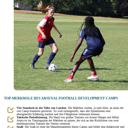
TOP-MERKMALE DES ARSENAL FOOTBALL DEVELOPMENT CAMPS
Vier Standorte in der Nähe von London
: Die Mädchen werden, je nach Alter, an einen der
vier Camp-Standorte geschickt. So wird sichergestellt, dass alle Spielerinnen eine
altersgerechte Erfahrung machen und ihre Fähigkeiten verbessern können.
Taktische Periodisierung
: Die Hand von großen Trainern wie Arsene Wenger und Mikel
Arteta ist im Trainingsplan der Mädchen zu spüren, der sich an den Richtlinien von zwei
emblematischen Trainern des Vereins orientiert.
Spaß
: Der Spaß ist einer der Hauptbestandteile dieses Camps und bildet eine didaktische und