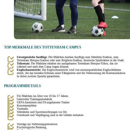
TOP-MERKMALE DES TOTTENHAM-CAMPUS
Unvergessliche Ausflüge
: Die Mädchen machen Ausflüge zum Wembley-Stadion, zum
Tottenham Hotspur-Stadion oder zum Brighton-Stadion, ikonische Spielstätten in der Stadt.
Trikotsatz
: Die Mädchen erhalten ein nachgebautes Tottenham Hotspur-Trikot, das sie
während und nach dem Camp tragen können.
Englischunterricht
: Der Englischunterricht wird von muttersprachlichen Englischlehrern
erteilt, die das korrekte Erlernen neuer Fähigkeiten und die Verbesserung der Kommunikation
in dieser zweiten Sprache garantieren.
PROGRAMMDETAILS
Für Mädchen im Alter von 10 bis 17 Jahren.
Gemischte Trainingsmodalität.
UEFA-lizenzierte und FA-zugelassene Trainer.
Kunstrasenplätze.
Turnhalle.
Wohnheim und Sporteinrichtungen vor Ort.
Unterkunft und Verpflegung sind in der Gebühr enthalten.
Vorträge zur Verletzungsprävention.
Psychologische Beratung.