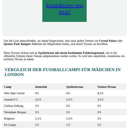
Kontaktiere uns
jetzt!
Um die Liste abzuschließen, sei darauf hingewiesen, dass auch andere Vereine wie
Crystal Palace
oder
Queens Park Rangers
Mädchen die Möglichkeit bieten, sich durch Tryouts zu bewerben.
Diese Tryouts richten sich an
Spielerinnen mit einem bestimmten Erfahrungsstand
, die in die
offiziellen Schulen dieser Vereine aufgenommen werden wollen. Es wird also empfohlen, mindestens ein
mittleres Niveau zu haben.
VERGLEICH DER FUSSBALLCAMPS FÜR MÄDCHEN IN L
ONDON
Camp
Intensität
Spielerniveau
Trainer-Niveau
West Ham United
4/5
4/5
4,5/5
Arsenal F.C
3,5/5
3,5/5
3,5/5
Chelsea Stiftung
3/5
3/5
3/5
Tottenham Hotspur
3/5
3/5
3/5
Brighton
2,5/5
2,5/5
3/5
FA Camps
2/5
1/5
2/5