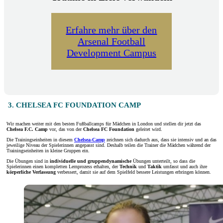
Erfahre mehr über den
Arsenal Football
Development Campus
3. CHELSEA FC FOUNDATION CAMP
Wir machen weiter mit den besten Fußballcamps für Mädchen in London und stellen dir jetzt das
Chelsea F.C. Camp
vor, das von der
Chelsea
FC
Foundation
geleitet wird.
Die Trainingseinheiten in diesem
Chelsea-Camp
zeichnen sich dadurch aus, dass sie intensiv und an das
jeweilige Niveau der Spielerinnen angepasst sind. Deshalb teilen die Trainer die Mädchen während der
Trainingseinheiten in kleine Gruppen ein.
Die Übungen sind in
individuelle und gruppendynamische
Übungen unterteilt, so dass die
Spielerinnen einen kompletten Lernprozess erhalten, der
Technik
und
Taktik
umfasst und auch ihre
körperliche Verfassung
verbessert, damit sie auf dem Spielfeld bessere Leistungen erbringen können.