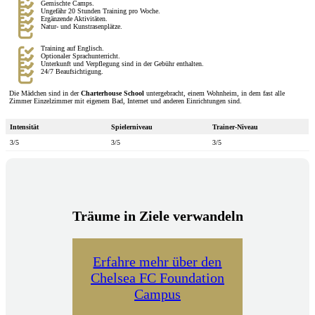
Gemischte Camps.
Ungefähr 20 Stunden Training pro Woche.
Ergänzende Aktivitäten.
Natur- und Kunstrasenplätze.
Training auf Englisch.
Optionaler Sprachunterricht.
Unterkunft und Verpflegung sind in der Gebühr enthalten.
24/7 Beaufsichtigung.
Die Mädchen sind in der
Charterhouse School
untergebracht, einem Wohnheim, in dem fast alle
Zimmer Einzelzimmer mit eigenem Bad, Internet und anderen Einrichtungen sind.
Intensität
Spielerniveau
Trainer-Niveau
3/5
3/5
3/5
Träume in Ziele verwandeln
Erfahre mehr über den
Chelsea FC Foundation
Campus