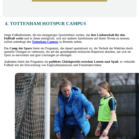
4. TOTTENHAM HOTSPUR CAMPUS
Junge Fußballerinnen, die ein einzigartiges Sporterlebnis suchen, das
ihre Leidenschaft für den
Fußball weckt
und es ihnen ermöglicht, sich mit anderen Spielerinnen auf ihrem Niveau zu messen,
sollten unbedingt den
Tottenham Campus
in Betracht ziehen.
Das
Camp der Spurs
bietet ein Programm, das darauf spezialisiert ist, die Technik der Mädchen durch
spezielle Übungen zu verbessern, die auf das grundlegende technische Repertoire abzielen, um sich im
Sport zu entwickeln und gute Leistungen zu erbringen.
Außerdem bietet das Programm ein
perfektes Gleichgewicht zwischen Lernen und Spaß
; es verbindet
Fußball mit der Entwicklung von Englischkenntnissen und Freizeitaktivitäten.