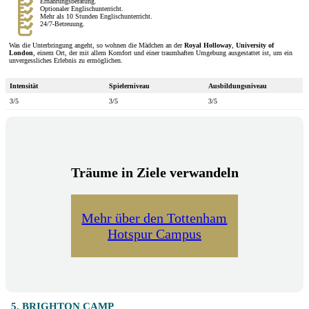
Ernährungsberatung.
Optionaler Englischunterricht.
Mehr als 10 Stunden Englischunterricht.
24/7-Betreuung.
Was die Unterbringung angeht, so wohnen die Mädchen an der
Royal Holloway
,
University of
London
, einem Ort, der mit allem Komfort und einer traumhaften Umgebung ausgestattet ist, um ein
unvergessliches Erlebnis zu ermöglichen.
Intensität
Spielerniveau
Ausbildungsniveau
3/5
3/5
3/5
Träume in Ziele verwandeln
Mehr über den Tottenham
Hotspur Campus
5. BRIGHTON CAMP