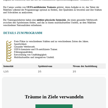
Die Camps werden von
UEFA-zertifizierten
Trainern
geleitet, deren Aufgabe es ist, das Talent der
Mädchen während der Programmtage optimal zu fördern, ihre Qualitäten zu bewerten und ihre Stärken
und Schwächen zu analysieren.
Die Trainingseinheiten haben eine
mittlere
physische Intensität
, die einen gesunden Wettbewerb
zwischen den Spielerinnen fördert, und das in einem multikulturellen Umfeld, an dem Mädchen
verschiedener Nationalitäten teilnehmen.
DETAILS ZUM PROGRAMM
Freie Plätze in verschiedenen Städten und zu verschiedenen Zeiten des Jahres.
Sportlichkeit.
Gesunder Wettbewerb.
UEFA-lizenzierte und FA-zertifizierte Trainer.
Führungsqualitäten.
Entwicklung von Unabhängigkeit.
Multikulturelles und integratives Umfeld.
Intensität
Spielerniveau
Niveau der Ausbildung
1,5/5
2/5
2/5
Träume in Ziele verwandeln