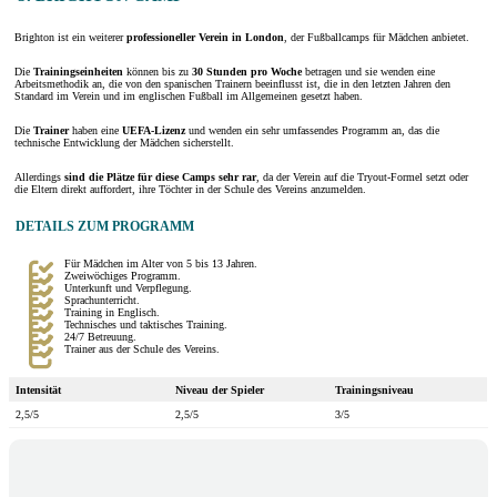
Brighton ist ein weiterer
professioneller Verein in London
, der Fußballcamps für Mädchen anbietet.
Die
Trainingseinheiten
können bis zu
30 Stunden pro Woche
betragen und sie wenden eine
Arbeitsmethodik an, die von den spanischen Trainern beeinflusst ist, die in den letzten Jahren den
Standard im Verein und im englischen Fußball im Allgemeinen gesetzt haben.
Die
Trainer
haben eine
UEFA-Lizenz
und wenden ein sehr umfassendes Programm an, das die
technische Entwicklung der Mädchen sicherstellt.
Allerdings
sind die Plätze für diese Camps sehr rar
, da der Verein auf die Tryout-Formel setzt oder
die Eltern direkt auffordert, ihre Töchter in der Schule des Vereins anzumelden.
DETAILS ZUM PROGRAMM
Für Mädchen im Alter von 5 bis 13 Jahren.
Zweiwöchiges Programm.
Unterkunft und Verpflegung.
Sprachunterricht.
Training in Englisch.
Technisches und taktisches Training.
24/7 Betreuung.
Trainer aus der Schule des Vereins.
Intensität
Niveau der Spieler
Trainingsniveau
2,5/5
2,5/5
3/5