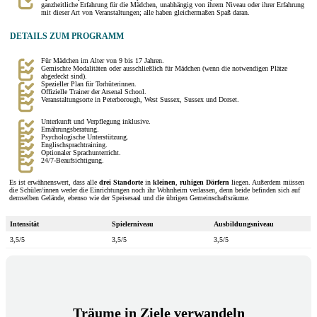
ganzheitliche Erfahrung für die Mädchen, unabhängig von ihrem Niveau oder ihrer Erfahrung
mit dieser Art von Veranstaltungen; alle haben gleichermaßen Spaß daran.
DETAILS ZUM PROGRAMM
Für Mädchen im Alter von 9 bis 17 Jahren.
Gemischte Modalitäten oder ausschließlich für Mädchen (wenn die notwendigen Plätze
abgedeckt sind).
Spezieller Plan für Torhüterinnen.
Offizielle Trainer der Arsenal School.
Veranstaltungsorte in Peterborough, West Sussex, Sussex und Dorset.
Unterkunft und Verpflegung inklusive.
Ernährungsberatung.
Psychologische Unterstützung.
Englischsprachtraining.
Optionaler Sprachunterricht.
24/7-Beaufsichtigung.
Es ist erwähnenswert, dass alle
drei Standorte
in
kleinen
,
ruhigen
Dörfern
liegen. Außerdem müssen
die Schüler/innen weder die Einrichtungen noch ihr Wohnheim verlassen, denn beide befinden sich auf
demselben Gelände, ebenso wie der Speisesaal und die übrigen Gemeinschaftsräume.
Intensität
Spielerniveau
Ausbildungsniveau
3,5/5
3,5/5
3,5/5
Träume in Ziele verwandeln