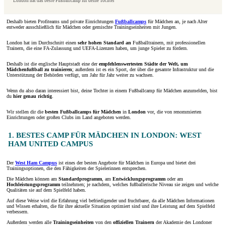
London hat das beste Fußballcamp für deine Tochter
Deshalb bieten Profiteams und private Einrichtungen
Fußballcamps
für Mädchen an, je nach Alter
entweder ausschließlich für Mädchen oder gemischte Trainingseinheiten mit Jungen.
London hat im Durchschnitt einen
sehr hohen Standard an
Fußballtrainern, mit professionellen
Trainern, die eine FA-Zulassung und UEFA-Lizenzen haben, um junge Spieler zu fördern.
Deshalb ist die englische Hauptstadt eine der
empfehlenswertesten Städte der Welt, um
Mädchenfußball
zu trainieren
; außerdem ist es ein Sport, der über die gesamte Infrastruktur und die
Unterstützung der Behörden verfügt, um Jahr für Jahr weiter zu wachsen.
Wenn du also daran interessiert bist, deine Tochter in einem Fußballcamp für Mädchen anzumelden, bist
du
hier genau richtig
.
Wir stellen dir die
besten Fußballcamps für Mädchen
in
London
vor, die von renommierten
Einrichtungen oder großen Clubs im Land angeboten werden.
1. BESTES CAMP FÜR MÄDCHEN IN LONDON: WEST
HAM UNITED CAMPUS
Der
West Ham Campus
ist eines der besten Angebote für Mädchen in Europa und bietet drei
Trainingsoptionen, die den Fähigkeiten der Spielerinnen entsprechen.
Die Mädchen können am
Standardprogramm
, am
Entwicklungsprogramm
oder am
Hochleistungsprogramm
teilnehmen; je nachdem, welches fußballerische Niveau sie zeigen und welche
Qualitäten sie auf dem Spielfeld haben.
Auf diese Weise wird die Erfahrung viel befriedigender und fruchtbarer, da alle Mädchen Informationen
und Wissen erhalten, die für ihre aktuelle Situation optimiert sind und ihre Leistung auf dem Spielfeld
verbessern.
Außerdem werden alle
Trainingseinheiten
von den
offiziellen Trainern
der Akademie des Londoner