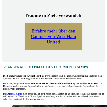
Träume in Ziele verwandeln
Erfahre mehr über den
Campus von West Ham
United
2. ARSENAL FOOTBALL DEVELOPMENT CAMPS
Die
Sommercamps
von Arsenal Football Development
sind die ideale Gelegenheit für Mädchen aller
Spielstärken, die ihre Fähigkeiten in dieser Zeit des Jahres weiter verbessern wollen.
Das Camp-Programm wurde
vom technischen Direktor für Entwicklung des Vereins entworfen
. Die
Übungen werden von der Jugendakademie der Gunners, einer der erfolgreichsten in England und der
ganzen Welt, gemessen.
Das
Arsenal-Camp
zielt darauf ab, an der Fitness der Mädchen zu arbeiten, ihr technisches Repertoire zu
stärken und ihr Verständnis für das Spiel zu erweitern, um ihr taktisches Wissen zu bereichern, ohne
dabei den Spaß und die Freizeit zu vergessen.