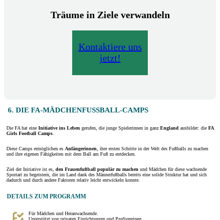
Träume in Ziele verwandeln
Kontaktiere uns
jetzt!
6. DIE FA-MÄDCHENFUSSBALL-CAMPS
Die FA hat eine
Initiative ins Leben
gerufen, die junge Spielerinnen in ganz
England
ausbildet: die
FA
Girls Football
Camps
.
Diese Camps ermöglichen es
Anfängerinnen
, ihre ersten Schritte in der Welt des Fußballs zu machen
und ihre eigenen Fähigkeiten mit dem Ball am Fuß zu entdecken.
Ziel der Initiative ist es,
den Frauenfußball populär zu machen
und Mädchen für diese wachsende
Sportart zu begeistern, die im Land dank des Männerfußballs bereits eine solide Struktur hat und sich
dadurch und durch andere Faktoren relativ leicht entwickeln konnte.
DETAILS ZUM PROGRAMM
Für Mädchen und Heranwachsende.
Unterstützt von privaten Einrichtungen und Profivereinen.