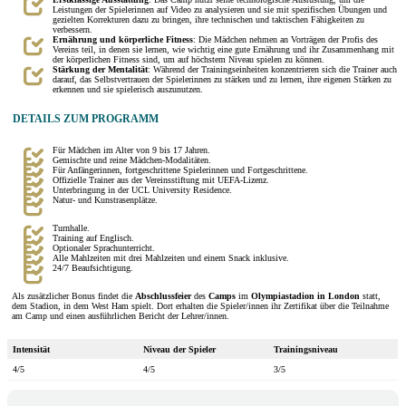
Leistungen der Spielerinnen auf Video zu analysieren und sie mit spezifischen Übungen und
gezielten Korrekturen dazu zu bringen, ihre technischen und taktischen Fähigkeiten zu
verbessern.
Ernährung und körperliche Fitness
: Die Mädchen nehmen an Vorträgen der Profis des
Vereins teil, in denen sie lernen, wie wichtig eine gute Ernährung und ihr Zusammenhang mit
der körperlichen Fitness sind, um auf höchstem Niveau spielen zu können.
Stärkung der Mentalität
: Während der Trainingseinheiten konzentrieren sich die Trainer auch
darauf, das Selbstvertrauen der Spielerinnen zu stärken und zu lernen, ihre eigenen Stärken zu
erkennen und sie spielerisch auszunutzen.
DETAILS ZUM PROGRAMM
Für Mädchen im Alter von 9 bis 17 Jahren.
Gemischte und reine Mädchen-Modalitäten.
Für Anfängerinnen, fortgeschrittene Spielerinnen und Fortgeschrittene.
Offizielle Trainer aus der Vereinsstiftung mit UEFA-Lizenz.
Unterbringung in der UCL University Residence.
Natur- und Kunstrasenplätze.
Turnhalle.
Training auf Englisch.
Optionaler Sprachunterricht.
Alle Mahlzeiten mit drei Mahlzeiten und einem Snack inklusive.
24/7 Beaufsichtigung.
Als zusätzlicher Bonus findet die
Abschlussfeier
des
Camps
im
Olympiastadion in London
statt,
dem Stadion, in dem West Ham spielt. Dort erhalten die Spieler/innen ihr Zertifikat über die Teilnahme
am Camp und einen ausführlichen Bericht der Lehrer/innen.
Intensität
Niveau der Spieler
Trainingsniveau
4/5
4/5
3/5