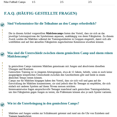
Nike Fußball Camps
1/5
2/5
2/5
F.A.Q. (HÄUFIG GESTELLTE FRAGEN)
Sind Vorkenntnisse für die Teilnahme an den Camps erforderlich?
Die in diesem Artikel vorgestellten
Mädchencamps
bieten den Vorteil, dass sie sich an das
jeweilige Leistungsniveau der Spielerinnen anpassen, unabhängig von deren Fähigkeiten. Zu diesem
Zweck werden die Mädchen während der Trainingseinheiten in Gruppen eingeteilt, damit sich alle
wohlfühlen und auf ihre aktuellen Fähigkeiten zugeschnittene Kenntnisse erwerben können.
Was sind die Unterschiede zwischen einem gemischten Camp und einem reinen
Mädchencamp?
In gemischten Camps trainieren Mädchen gemeinsam mit Jungen und absolvieren dieselben
Übungen und Routinen.
Gemischtes Training ist in jüngeren Altersgruppen, etwa ab 12 Jahren, beliebt, wenn es noch keine
ausgeprägten körperlichen Unterschiede zwischen den Geschlechtern gibt und beide in einem
ähnlichen Tempo lernen können.
Camps nur für Mädchen hingegen haben den Vorteil, dass sie sich voll und ganz auf die
Entwicklung der Mädchen konzentrieren; sie sind jedoch eher für Teenager zu empfehlen, die sich
einfach mit anderen Spielern auf ihrem Niveau messen möchten.
Interessanterweise fragen anspruchsvolle Teenager manchmal nach gemischten Trainingseinheiten,
um ihre Fähigkeiten gegen Jungen zu testen; die Präferenzen können also je nach Spieler variieren.
Wie ist die Unterbringung in den gemischten Camps?
Mädchen und Jungen werden zur Schlafenszeit getrennt und rund um die Uhr von Erziehern und
Trainern beaufsichtigt.