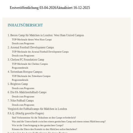
Erstveröffentlichung 03-04-2026
Aktualisiert 16-12-2025
INHALTSÜBERSICHT
1. Bestes Camp für Mädchen in London: West Ham United Campus
TOP-Merkmale dieses West Ham Camps
Details zum Programm
2. Arsenal Football Development Camps
TOP-Merkmale des Arsenal Football Development Camps
Details zum Programm
3. Chelsea FC Foundation Camp
TOP-Merkmale des Chelsea Campus
Programmdetails
4. Tottenham Hotspur Campus
TOP-Merkmale des Tottenham-Campus
Programmdetails
5. Brighton Camp
Details zum Programm
6. Die FA-Mädchenfußball-Camps
Details zum Programm
7. Nike Fußball Camps
Details zum Programm
Vergleich der Fußballcamps für Mädchen in London
F.A.Q. (Häufig gestellte Fragen)
Sind Vorkenntnisse für die Teilnahme an den Camps erforderlich?
Was sind die Unterschiede zwischen einem gemischten Camp und einem reinen Mädchencamp?
Wie ist die Unterbringung in den gemischten Camps?
Können die Eltern den Kontakt zu den Mädchen aufrechterhalten?