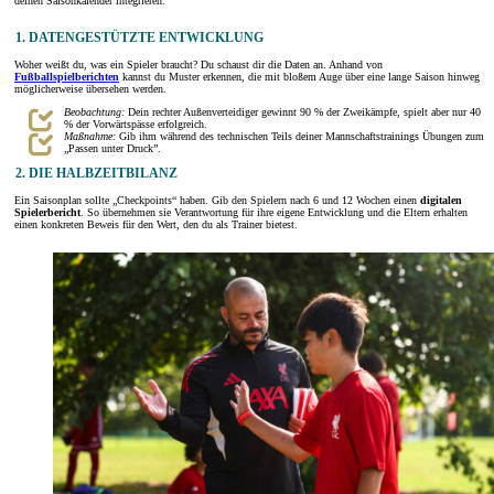
deinen Saisonkalender integrieren.
1. DATENGESTÜTZTE ENTWICKLUNG
Woher weißt du, was ein Spieler braucht? Du schaust dir die Daten an. Anhand von
Fußballspielberichten
kannst du Muster erkennen, die mit bloßem Auge über eine lange Saison hinweg
möglicherweise übersehen werden.
Beobachtung:
Dein rechter Außenverteidiger gewinnt 90 % der Zweikämpfe, spielt aber nur 40
% der Vorwärtspässe erfolgreich.
Maßnahme:
Gib ihm während des technischen Teils deiner Mannschaftstrainings Übungen zum
„Passen unter Druck”.
2. DIE HALBZEITBILANZ
Ein Saisonplan sollte „Checkpoints“ haben. Gib den Spielern nach 6 und 12 Wochen einen
digitalen
Spielerbericht
. So übernehmen sie Verantwortung für ihre eigene Entwicklung und die Eltern erhalten
einen konkreten Beweis für den Wert, den du als Trainer bietest.