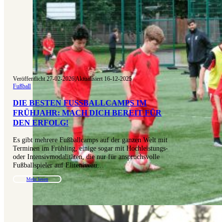
Veröffentlicht 27-02-2026
|
Aktualisiert 16-12-2025
Fußball
DIE BESTEN FUSSBALLCAMPS IM F
RÜHJAHR: MACH DICH BEREIT FÜR D
EN ERFOLG!
Es gibt mehrere Fußballcamps auf der ganzen Welt mit
Terminen im Frühling, einige sogar mit Hochleistungs-
oder Intensivmodalitäten, die nur für anspruchsvolle
Fußballspieler auf Eliteniveau…
Mehr lesen