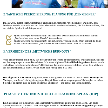
2. TAKTISCHE PERIODISIERUNG: PLANUNG FÜR „DEN GEGNER“
Im Jahr 2026 nutzen sogar Jugendtrainer grundlegende „taktische Periodisierung”. Das heißt, dein
Wochenplan dreht sich nicht nur um deine Mannschaft, sondern auch darum, die Probleme zu lösen, die
das nächste Spiel mit sich bringen wird.
Spielst du gegen eine Mannschaft, die tief steht?
Dein Mikrozyklus sollte sich auf das
„Durchbrechen einer tiefen Abwehr” konzentrieren.
Spielst du gegen eine Mannschaft, die mit hohem Pressing spielt? Dann
solltest du deine
Woche darauf verwenden, „den Aufbau aus der Abwehr unter Druck zu trainieren”.
3. VERMEIDEN DES „MITTWOCHS-BURNOUTS“
Viele Trainer machen den Fehler, ihre Spieler unter der Woche zu übertrainieren, was dazu führt, dass sie
am Samstagmorgen schwere Beine haben. Mit einem digitalen
Fußball-Trainingsplaner
kannst du die
„subjektive Belastungswahrnehmung“ (RPE) deiner Trainingseinheiten verfolgen. Wenn dein Mittwoch
auf der Intensitätsskala eine 8/10 war,
muss
dein Freitag eine 3/10 sein.
Der Tipp von Coach Hub:
Fang nicht jeden Sonntagabend von vorne an. Nutze unsere
Mikrozyklus-
Vorlagen
, um deine Lieblingsübungen per Drag & Drop in einen ausgewogenen Wochenplan zu ziehen.
So stellst du sicher, dass du deine Spieler nie überlastest – und dir nie die Ideen ausgehen.
PHASE 3: DER INDIVIDUELLE TRAININGSPLAN (IDP)
Ein Saisonplan, der sich nur auf „die Mannschaft“ konzentriert, ist nur die halbe Miete. Um deine
Spieler wirklich auf ein neues Level zu bringen, musst du
individuelle Entwicklungspläne (IDPs)
in