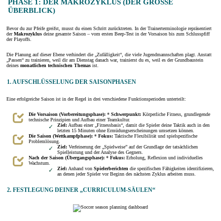
PHASE 1: DER MAKROZYKLUS (DER GROSSE Ü
BERBLICK)
Bevor du zur Pfeife greifst, musst du einen Schritt zurücktreten. In der Trainerterminologie repräsentiert
der
Makrozyklus
deine gesamte Saison – vom ersten Beep-Test in der Vorsaison bis zum Schlusspfiff
der Playoffs.
Die Planung auf dieser Ebene verhindert die „Zufälligkeit“, die viele Jugendmannschaften plagt. Anstatt
„Passen“ zu trainieren, weil dir am Dienstag danach war, trainierst du es, weil es der Grundbaustein
deines
monatlichen technischen Themas
ist.
1. AUFSCHLÜSSELUNG DER SAISONPHASEN
Eine erfolgreiche Saison ist in der Regel in drei verschiedene Funktionsperioden unterteilt:
Die Vorsaison (Vorbereitungsphase):
*
Schwerpunkt:
Körperliche Fitness, grundlegende
technische Prinzipien und Aufbau einer Teamkultur.
Ziel:
Aufbau einer „Fitnessbasis“, damit die Spieler deine Taktik auch in den
letzten 15 Minuten ohne Ermüdungserscheinungen umsetzen können.
Die Saison (Wettkampfphase):
*
Fokus:
Taktische Flexibilität und spielspezifische
Problemlösung.
Ziel:
Verfeinerung der „Spielweise” auf der Grundlage der tatsächlichen
Spielleistung und der Analyse des Gegners.
Nach der Saison (Übergangsphase):
*
Fokus:
Erholung, Reflexion und individuelles
Wachstum.
Ziel:
Anhand von
Spielerberichten
die spezifischen Fähigkeiten identifizieren,
an denen jeder Spieler vor Beginn des nächsten Zyklus arbeiten muss.
2. FESTLEGUNG DEINER „CURRICULUM-SÄULEN“