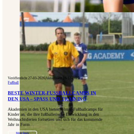
Veröffentlicht 27-03-2026
|
Aktualisiert 16-12-2025
Fußball
BESTE WINTER-FUSSBALLCAMPS IN D
EN USA – SPASS UND TRAINING
Akademien in den USA bieten Winter-Fußballcamps für
Kinder an, die ihre fußballerische Entwicklung in den
Weihnachtsferien fortsetzen und sich für das kommende
Jahr in Form…
Mehr lesen