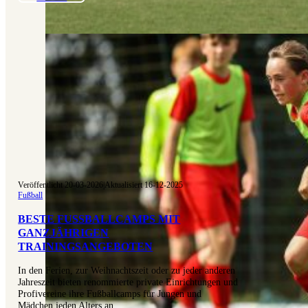
Veröffentlicht 20-03-2026
|
Aktualisiert 16-12-2025
Fußball
BESTE FUSSBALLCAMPS MIT G
ANZJÄHRIGEN T
RAININGSANGEBOTEN
In den Ferien, zur Weihnachtszeit oder zu jeder anderen
Jahreszeit bieten renommierte private Einrichtungen und
Profivereine ihre Fußballcamps für Jungen und
Mädchen jeden Alters an,…