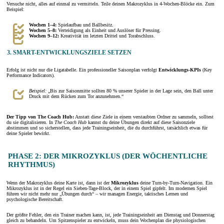
Versuche nicht, alles auf einmal zu vermitteln. Teile deinen Makrozyklus in 4-Wochen-Blöcke ein. Zum
Beispiel:
Wochen 1–4:
Spielaufbau und Ballbesitz.
Wochen 5–8:
Verteidigung als Einheit und Auslöser für Pressing.
Wochen 9–12:
Kreativität im letzten Drittel und Torabschluss.
3. SMART-ENTWICKLUNGSZIELE SETZEN
Erfolg ist nicht nur die Ligatabelle. Ein professioneller Saisonplan verfolgt
Entwicklungs-KPIs
(Key
Performance Indicators).
Beispiel:
„Bis zur Saisonmitte sollten 80 % unserer Spieler in der Lage sein, den Ball unter
Druck mit dem Rücken zum Tor anzunehmen.“
Der Tipp von The Coach Hub:
Anstatt diese Ziele in einem verstaubten Ordner zu sammeln, solltest
du sie digitalisieren. In
The Coach Hub
kannst du deine Übungen direkt auf diese Saisonziele
abstimmen und so sicherstellen, dass jede Trainingseinheit, die du durchführst, tatsächlich etwas für
deine Spieler bewirkt.
PHASE 2: DER MIKROZYKLUS (DER WÖCHENTLICHE
RHYTHMUS)
Wenn der Makrozyklus deine Karte ist, dann ist der
Mikrozyklus
deine Turn-by-Turn-Navigation. Ein
Mikrozyklus ist in der Regel ein Sieben-Tage-Block, der in einem Spiel gipfelt. Im modernen Spiel
führen wir nicht mehr nur „Übungen durch“ – wir managen Energie, taktisches Lernen und
psychologische Bereitschaft.
Der größte Fehler, den ein Trainer machen kann, ist, jede Trainingseinheit am Dienstag und Donnerstag
gleich zu behandeln. Um Spitzenspieler zu entwickeln, muss dein Wochenplan die physiologischen