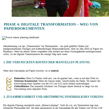
PHASE 4: DIGITALE TRANSFORMATION – WEG VON
PAPIERDOKUMENTEN
Jahrzehntelang war der „Trainerordner” ein Ehrenzeichen – ein prall gefüllter Ordner mit
handgeschriebenen Übungen und koffeinfleckigen Mannschaftslisten. Aber im Jahr 2026 ist Papier ein
Hindernis. Wenn du deinen Verein vergrößern oder einfach nur deine Sonntagabende zurückgewinnen
willst, ist die digitale Transformation der einzige Weg nach vorne.
1. DIE VERSTECKTEN KOSTEN DER MANUELLEN PLANUNG
Wenn dein Saisonplan auf Papier existiert, ist er
statisch
.
Datensilos:
Dein Co-Trainer weiß erst, was du geplant hast, wenn er auf dem Platz ist.
Verlorene Kontinuität:
Wenn die Saison endet, verschwinden die Daten. Du kannst die
Entwicklung eines Spielers von der U11 zur U12 nicht einfach nachverfolgen.
Zeitineffizienz:
Das manuelle Zeichnen von Übungen dauert dreimal so lange wie die
Verwendung eines digitalen Tools.
2. ZUSAMMENARBEIT UND ABSTIMMUNG INNERHALB DES VEREINS
Die digitale Planung ermöglicht einen „Master-Lehrplan”. Stell dir vor, ein Vereinsleiter legt eine
technische Philosophie fest, die dann automatisch in die Saisonpläne für alle Trainer von U6 bis U18