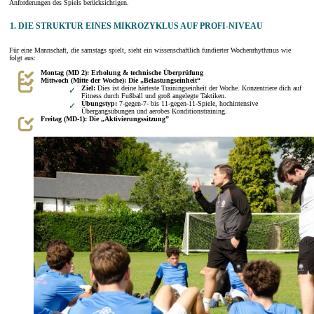
Anforderungen des Spiels berücksichtigen.
1. DIE STRUKTUR EINES MIKROZYKLUS AUF PROFI-NIVEAU
Für eine Mannschaft, die samstags spielt, sieht ein wissenschaftlich fundierter Wochenrhythmus wie
folgt aus:
Montag (MD 2): Erholung & technische Überprüfung
Mittwoch (Mitte der Woche): Die „Belastungseinheit“
Ziel:
Dies ist deine härteste Trainingseinheit der Woche. Konzentriere dich auf
Fitness durch Fußball und groß angelegte Taktiken.
Übungstyp:
7-gegen-7- bis 11-gegen-11-Spiele, hochintensive
Übergangsübungen und aerobes Konditionstraining.
Freitag (MD-1): Die „Aktivierungssitzung”