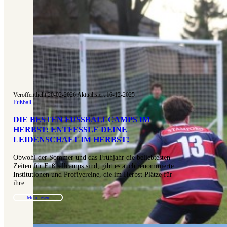
Veröffentlicht 20-02-2026
|
Aktualisiert 16-12-2025
Fußball
DIE BESTEN FUSSBALLCAMPS IM H
ERBST: ENTFESSLE DEINE L
EIDENSCHAFT IM HERBST!
Obwohl der Sommer und das Frühjahr die beliebtesten
Zeiten für Fußballcamps sind, gibt es auch renommierte
Institutionen und Profivereine, die im Herbst Plätze für
ihre…
Mehr lesen