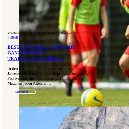
Veröffentlicht 20-03-2026
|
Aktualisiert 16-12-2025
Fußball
BESTE FUSSBALLCAMPS MIT G
ANZJÄHRIGEN T
RAININGSANGEBOTEN
In den Ferien, zur Weihnachtszeit oder zu jeder anderen
Jahreszeit bieten renommierte private Einrichtungen und
Profivereine ihre Fußballcamps für Jungen und
Mädchen jeden Alters an,…
Mehr lesen