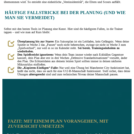
übernommen wird. So entsteht eine einheitliche „Vereinsidentität”, die Eltern und Scouts auffällt.
HÄUFIGE FALLSTRICKE BEI DER PLANUNG (UND WIE
MAN SIE VERMEIDET)
Selbst mit den besten Tools ist Planung eine Kunst. Hier sind die häufigsten Fallen, in die Trainer
tappen – und wie man auf Kurs bleibt:
Überplanung bis zur Starre:
Ein Saisonplan ist ein Leitfaden, kein Gefängnis. Wenn deine
Spieler in Woche 2 das „Passen” noch nicht beherrschen, zwinge sie nicht in Woche 3 zum
„Spielwechsel”, nur weil es so im Kalender steht.
Sei bereit, Trainingseinheiten zu
wiederholen.
Den Spielbericht ignorieren:
Wenn dein Team immer wieder nach Eckbällen Gegentore
kassiert, dein Plan aber erst in drei Wochen „Defensive Standardsituationen” vorsieht, änder
den Plan. Die Echtzeitdaten aus deinem letzten Spiel sollten immer in deinen nächsten
Mikrozyklus einfließen.
Die „Kopieren-Einfügen“-Falle:
Nur weil eine Übung bei Manchester City funktioniert hat,
heißt das nicht, dass sie auch für eine U12-B-Mannschaft funktioniert. Stell sicher, dass deine
Übungen
altersgerecht
sind und zum technischen Niveau deiner Mannschaft passen.
FAZIT: MIT EINEM PLAN VORANGEHEN, MIT
ZUVERSICHT UMSETZEN