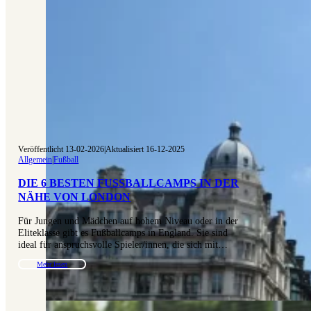
Veröffentlicht 13-02-2026
|
Aktualisiert 16-12-2025
Allgemein
|
Fußball
DIE 6 BESTEN FUSSBALLCAMPS IN DER N
ÄHE VON LONDON
Für Jungen und Mädchen auf hohem Niveau oder in der
Eliteklasse gibt es Fußballcamps in England. Sie sind
ideal für anspruchsvolle Spieler/innen, die sich mit…
Mehr lesen