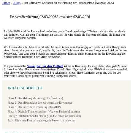
Ertheo
»
Blogs
»
Der ultimative Leitfaden für die Planung der Fußballsaison (Ausgabe 2026)
Erstveröffentlichung 02-03-2026
Aktualisiert 02-03-2026
Im Jahr 2026 wird der Unterschied zwischen „guten” und „großartigen” Trainern nicht mehr nur durch
das definiert, was auf dem Trainingsplatz passiert. Er wird durch die Systeme definiert, die hinter den
Kulissen aufgebaut werden.
Wir kennen das alle: Man kommt zehn Minuten früher zum Trainingsplatz, sucht auf dem Handy nach
einer Übung, die „gut aussieht“, und hofft, dass die Trainingseinheit einen Bezug zum Spiel der letzten
Woche hat. Aber „aus dem Stegreif zu improvisieren“ führt zu einer Stagnation in der Entwicklung der
Spieler und zu Burnout in der Mitte der Saison.
Ein professioneller
Saisonplan für den Fußball
ist
deine Roadmap. Er sorgt dafür, dass jede Minute
Schweiß auf dem Rasen einem langfristigen Zweck dient. Egal, ob du eine U10-Breitensportmannschaft
oder eine wettbewerbsorientierte Semi-Pro-Akademie leitest, dieser Leitfaden zeigt dir, wie du von
reaktivem Coaching zu proaktiver Führung übergehen kannst.
INHALTSÜBERSICHT
Phase 1: Der Makrozyklus (der große Überblick)
Phase 2: Der Mikrozyklus (der wöchentliche Rhythmus)
Phase 3: Der individuelle Trainingsplan (IDP)
Phase 4: Digitale Transformation – Weg von Papierdokumenten
Häufige Fallstricke bei der Planung (und wie man sie vermeidet)
Fazit: Mit einem Plan vorangehen, mit Zuversicht umsetzen