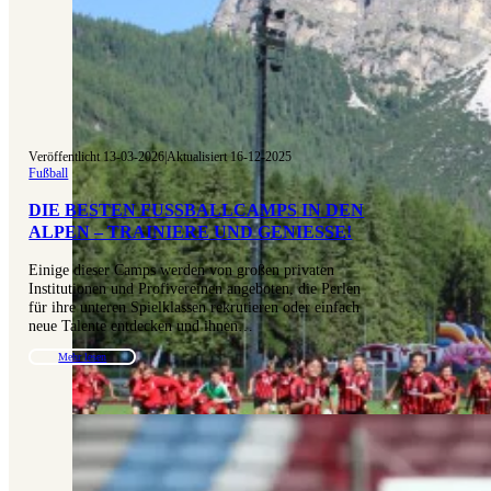
Veröffentlicht 13-03-2026
|
Aktualisiert 16-12-2025
Fußball
DIE BESTEN FUSSBALLCAMPS IN DEN A
LPEN – TRAINIERE UND GENIESSE!
Einige dieser Camps werden von großen privaten
Institutionen und Profivereinen angeboten, die Perlen
für ihre unteren Spielklassen rekrutieren oder einfach
neue Talente entdecken und ihnen…
Mehr lesen