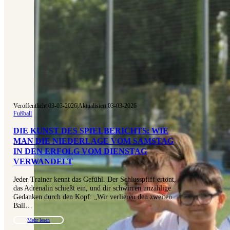
Veröffentlicht 03-03-2026
|
Aktualisiert 03-03-2026
Fußball
DIE KUNST DES SPIELBERICHTS: WIE
MAN DIE NIEDERLAGE VOM SAMSTAG
IN DEN ERFOLG VOM DIENSTAG
VERWANDELT
Jeder Trainer kennt das Gefühl. Der Schlusspfiff ertönt,
das Adrenalin schießt ein, und dir schwirren unzählige
Gedanken durch den Kopf: „Wir verlieren den zweiten
Ball…
Mehr lesen