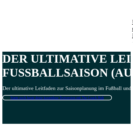
DER ULTIMATIVE LE
FUSSBALLSAISON
(AU
Der ultimative Leitfaden zur Saisonplanung im Fußball und 
Starte noch heute deine kostenlose Testversion mit The Coach Hub