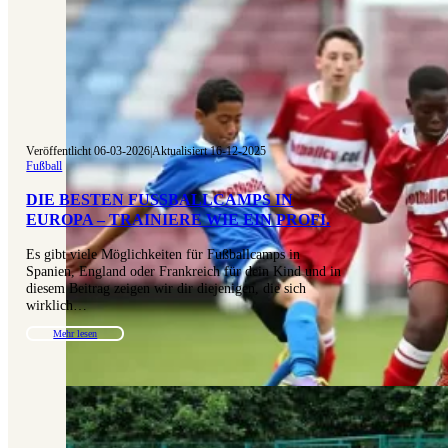
Veröffentlicht 06-03-2026
|
Aktualisiert 16-12-2025
Fußball
DIE BESTEN FUSSBALLCAMPS IN E
UROPA – TRAINIERE WIE EIN PROFI.
Es gibt viele Möglichkeiten für Fußballcamps in
Spanien, England oder Frankreich für dein Kind und in
diesem Beitrag zeigen wir dir diejenigen, die sich
wirklich…
Mehr lesen