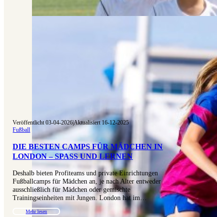
Veröffentlicht 03-04-2026
|
Aktualisiert 16-12-2025
Fußball
DIE BESTEN CAMPS FÜR MÄDCHEN IN
LONDON – SPASS UND LERNEN
Deshalb bieten Profiteams und private Einrichtungen
Fußballcamps für Mädchen an, je nach Alter entweder
ausschließlich für Mädchen oder gemischte
Trainingseinheiten mit Jungen. London hat im…
Mehr lesen