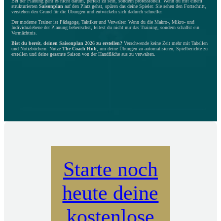
Bei der Planung geht es nicht darum, perfekt zu sein, sondern professionell. Wenn du mit einem
strukturierten
Saisonplan
auf den Platz gehst, spüren das deine Spieler. Sie sehen den Fortschritt,
verstehen den Grund für die Übungen und entwickeln sich dadurch schneller.
Der moderne Trainer ist Pädagoge, Taktiker und Verwalter. Wenn du die Makro-, Mikro- und
Individualebene der Planung beherrschst, leitest du nicht nur das Training, sondern schaffst ein
Vermächtnis.
Bist du bereit, deinen Saisonplan 2026 zu erstellen?
Verschwende keine Zeit mehr mit Tabellen
und Notizbüchern. Nutze
The Coach Hub
, um deine Übungen zu automatisieren, Spielberichte zu
erstellen und deine gesamte Saison von der Handfläche aus zu verwalten.
Starte noch
heute deine
kostenlose