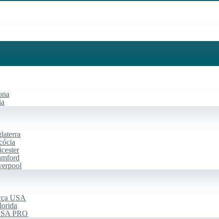
ona
ia
laterra
cócia
cester
amford
verpool
arça USA
lorida
 USA PRO