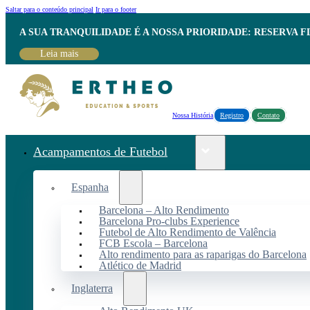
Saltar para o conteúdo principal
Ir para o footer
A SUA TRANQUILIDADE É A NOSSA PRIORIDADE: RESERVA 
Leia mais
Nossa História
Registro
Contato
Acampamentos de Futebol
Espanha
Barcelona – Alto Rendimento
Barcelona Pro-clubs Experience
Futebol de Alto Rendimento de Valência
FCB Escola – Barcelona
Alto rendimento para as raparigas do Barcelona
Atlético de Madrid
Inglaterra