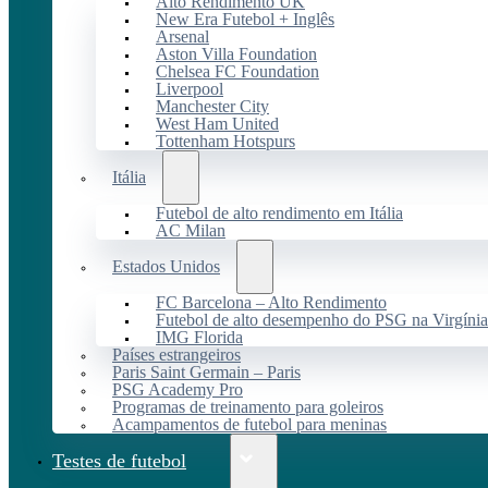
Alto Rendimento UK
New Era Futebol + Inglês
Arsenal
Aston Villa Foundation
Chelsea FC Foundation
Liverpool
Manchester City
West Ham United
Tottenham Hotspurs
Itália
Futebol de alto rendimento em Itália
AC Milan
Estados Unidos
FC Barcelona – Alto Rendimento
Futebol de alto desempenho do PSG na Virgínia
IMG Florida
Países estrangeiros
Paris Saint Germain – Paris
PSG Academy Pro
Programas de treinamento para goleiros
Acampamentos de futebol para meninas
Testes de futebol