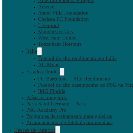
New Era Futebol + Inglês
Arsenal
Aston Villa Foundation
Chelsea FC Foundation
Liverpool
Manchester City
West Ham United
Tottenham Hotspurs
Itália
Futebol de alto rendimento em Itália
AC Milan
Estados Unidos
FC Barcelona – Alto Rendimento
Futebol de alto desempenho do PSG na Virg
IMG Florida
Países estrangeiros
Paris Saint Germain – Paris
PSG Academy Pro
Programas de treinamento para goleiros
Acampamentos de futebol para meninas
Testes de futebol