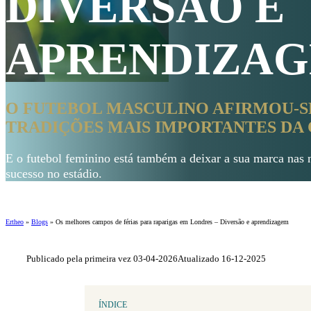
DIVERSÃO E
APRENDIZAG
O FUTEBOL MASCULINO AFIRMOU-S
TRADIÇÕES MAIS IMPORTANTES DA
E o futebol feminino está também a deixar a sua marca nas 
sucesso no estádio.
Ertheo
»
Blogs
»
Os melhores campos de férias para raparigas em Londres – Diversão e aprendizagem
Publicado pela primeira vez 03-04-2026
Atualizado 16-12-2025
ÍNDICE