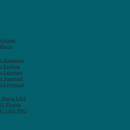
rcelona
lência
 Inglaterra
m Escócia
 Leicester
m Stamford
m Liverpool
FC Barça USA
MG Florida
 PSG USA PRO