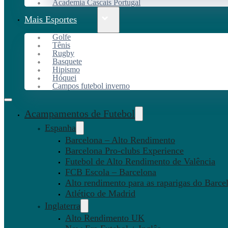
Academia Cascais Portugal
Mais Esportes
Golfe
Tênis
Rugby
Basquete
Hipismo
Hóquei
Campos futebol inverno
Acampamentos de Futebol
Espanha
Barcelona – Alto Rendimento
Barcelona Pro-clubs Experience
Futebol de Alto Rendimento de Valência
FCB Escola – Barcelona
Alto rendimento para as raparigas do Barce
Atlético de Madrid
Inglaterra
Alto Rendimento UK