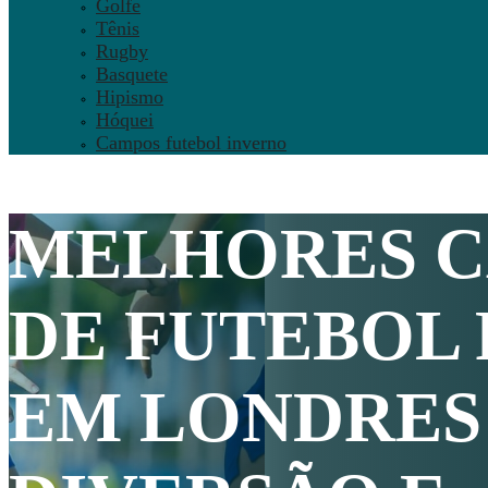
Golfe
Tênis
Rugby
Basquete
Hipismo
Hóquei
Campos futebol inverno
MELHORES 
DE
FUTEBOL 
EM LONDRES