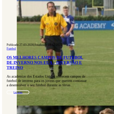
Publicado 27-03-2026
|
Atualizado 16-12-2025
Futebol
OS MELHORES CAMPOS DE FUTEBOL
DE INVERNO NOS EUA – DIVERSÃO E
TREINO
As academias dos Estados Unidos oferecem campos de
futebol de inverno para os jovens que querem continuar
a desenvolver o seu futebol durante as férias…
Ler mais