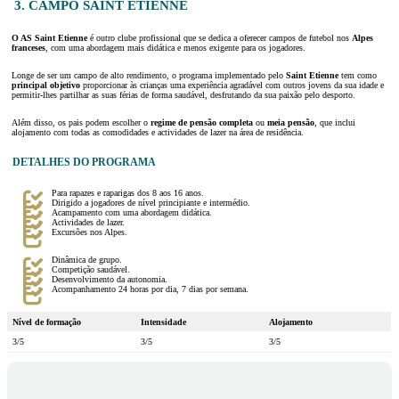
3. CAMPO SAINT ETIENNE
O AS Saint Etienne
é outro clube profissional que se dedica a oferecer campos de futebol nos
Alpes
franceses
, com uma abordagem mais didática e menos exigente para os jogadores.
Longe de ser um campo de alto rendimento, o programa implementado pelo
Saint Etienne
tem como
principal objetivo
proporcionar às crianças uma experiência agradável com outros jovens da sua idade e
permitir-lhes partilhar as suas férias de forma saudável, desfrutando da sua paixão pelo desporto.
Além disso, os pais podem escolher o
regime de pensão completa
ou
meia pensão
, que inclui
alojamento com todas as comodidades e actividades de lazer na área de residência.
DETALHES DO PROGRAMA
Para rapazes e raparigas dos 8 aos 16 anos.
Dirigido a jogadores de nível principiante e intermédio.
Acampamento com uma abordagem didática.
Actividades de lazer.
Excursões nos Alpes.
Dinâmica de grupo.
Competição saudável.
Desenvolvimento da autonomia.
Acompanhamento 24 horas por dia, 7 dias por semana.
Nível de formação
Intensidade
Alojamento
3/5
3/5
3/5