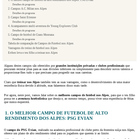
1. O melhor campo de futebol de alto rendimento dos Alpes: PSG Evian
Detalhes do programa
2. Campus A.C. Milan nos Alpes
Detalhes do programa
3. Campo Saint Etienne
Detalhes do programa
4. Acampamento multi-aventura do Young Explorers Club
Detalhes do programa
5. Campo de futebol de Crans Montana
Detalhes do programa
Tabela de comparação de Campos de Futebol nos Alpes
Vantagens do treino de futebol nos Alpes
Ertheo leva o teu filho a treinar nos Alpes
Alguns destes campos são oferecidos por
grandes instituições privadas
e
clubes profissionais
que
procuram recrutar jóias para as suas divisões inferiores ou simplesmente para descobrir novos talentos e
proporcionar-lhes tudo o que precisam para progredir nas suas carreiras.
Claro que
treinar nos Alpes
também tem as suas vantagens, como o desenvolvimento de uma maior
resistência física devido à altitude, mas falaremos disso mais tarde.
Por agora, neste post, vamos falar sobre os
melhores campos de futebol nos Alpes
, para que o teu filho
possa ter a
aventura futebolística
que deseja e, ao mesmo tempo, possa viver uma experiência de férias
que nunca esquecerá.
1. O MELHOR CAMPO DE FUTEBOL DE ALTO
RENDIMENTO DOS ALPES: PSG EVIAN
O
campo do PSG Evian
, realizado na academia profissional do clube perto da fronteira suíça nos Alpes,
oferece um plano de alto rendimento ideal para os jogadores que querem ir ao limite.