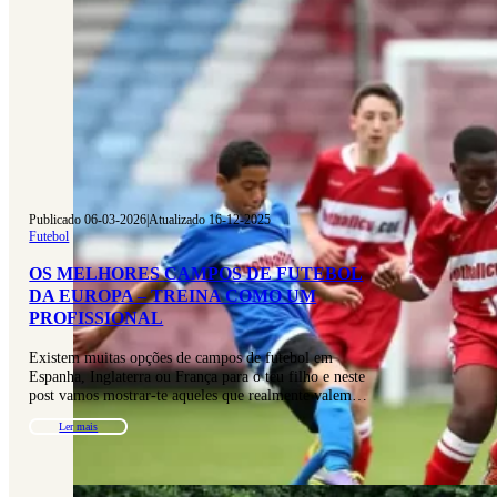
Publicado 06-03-2026
|
Atualizado 16-12-2025
Futebol
OS MELHORES CAMPOS DE FUTEBOL
DA EUROPA – TREINA COMO UM
PROFISSIONAL
Existem muitas opções de campos de futebol em
Espanha, Inglaterra ou França para o teu filho e neste
post vamos mostrar-te aqueles que realmente valem…
Ler mais