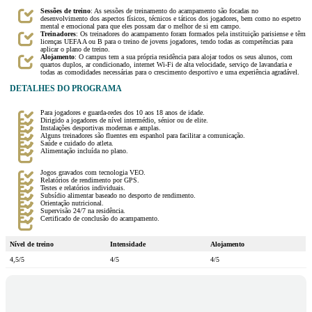
Sessões de treino
: As sessões de treinamento do acampamento são focadas no
desenvolvimento dos aspectos físicos, técnicos e táticos dos jogadores, bem como no espetro
mental e emocional para que eles possam dar o melhor de si em campo.
Treinadores
: Os treinadores do acampamento foram formados pela instituição parisiense e têm
licenças UEFA A ou B para o treino de jovens jogadores, tendo todas as competências para
aplicar o plano de treino.
Alojamento
: O campus tem a sua própria residência para alojar todos os seus alunos, com
quartos duplos, ar condicionado, internet Wi-Fi de alta velocidade, serviço de lavandaria e
todas as comodidades necessárias para o crescimento desportivo e uma experiência agradável.
DETALHES DO PROGRAMA
Para jogadores e guarda-redes dos 10 aos 18 anos de idade.
Dirigido a jogadores de nível intermédio, sénior ou de elite.
Instalações desportivas modernas e amplas.
Alguns treinadores são fluentes em espanhol para facilitar a comunicação.
Saúde e cuidado do atleta.
Alimentação incluída no plano.
Jogos gravados com tecnologia VEO.
Relatórios de rendimento por GPS.
Testes e relatórios individuais.
Subsídio alimentar baseado no desporto de rendimento.
Orientação nutricional.
Supervisão 24/7 na residência.
Certificado de conclusão do acampamento.
Nível de treino
Intensidade
Alojamento
4,5/5
4/5
4/5