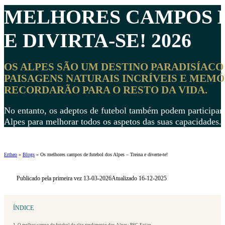
MELHORES
CAMPOS D
E DIVIRTA-SE! 2026
OS ALPES SÃO UM DESTINO PARADISÍACO
PAISAGENS NATURAIS INCRÍVEIS E MEMÓ
RECORDARÃO PARA O RESTO DA VIDA.
No entanto, os adeptos de futebol também podem participar 
Alpes para melhorar todos os aspetos das suas capacidades.
Ertheo
»
Blogs
»
Os melhores campos de futebol dos Alpes – Treina e diverte-te!
Publicado pela primeira vez 13-03-2026
Atualizado 16-12-2025
ÍNDICE