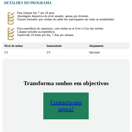
DETALHES DO PROGRAMA
Para crianças dos 7 aos 18 anos.
Abordagem desportiva de nível amador, apenas por diversão.
Tutores formados que cuidam da saúde dos participantes em todas as modalidades.
Pura experiência de campismo, com tendas ao ar livre e à luz das estrelas.
Caiaque incluído na experiência.
Supervisão 24 horas por dia, 7 dias por semana.
Nível de treino
Intensidade
Alojamento
2/5
2/5
Opcional
Transforma sonhos em objectivos
Contacta-nos
agora!