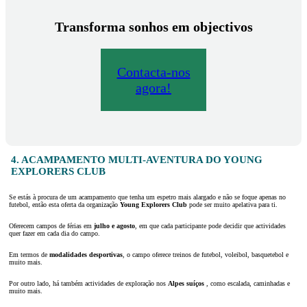
Transforma sonhos em objectivos
Contacta-nos
agora!
4. ACAMPAMENTO MULTI-AVENTURA DO YOUNG
EXPLORERS CLUB
Se estás à procura de um acampamento que tenha um espetro mais alargado e não se foque apenas no
futebol, então esta oferta da organização
Young Explorers Club
pode ser muito apelativa para ti.
Oferecem campos de férias em
julho e agosto
, em que cada participante pode decidir que actividades
quer fazer em cada dia do campo.
Em termos de
modalidades desportivas
, o campo oferece treinos de futebol, voleibol, basquetebol e
muito mais.
Por outro lado, há também actividades de exploração nos
Alpes suíços
, como escalada, caminhadas e
muito mais.