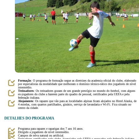
Formação
: O programa de formação segue as diretrizes da academia oficial do clube, elaborado
por especialistas da modalidade que melhoram o domínio técnico-tático dos jogadores de nível
intermédio.
Treinadores
: Os treinadores gozam de um grande prestígio no mundo do futebol, com alguns
ex-jogadores do clube a fazerem parte do quadro de pessoal, certificados pela UEFA e pela
federação italiana.
Alojamento
: Os rapazes que vão para as localidades alpinas ficam alojados no Hotel Alaska, de
4 estrelas, com quartos partilhados, ginásio, serviço de lavandaria e Wi-Fi. Fica situado no
centro da cidade.
DETALHES DO PROGRAMA
Programa para rapazes e raparigas dos 7 aos 16 anos.
Dirigido a jogadores de nível intermédio.
Campos de relva natural ou artificial.
Treinadores certificados pelo clube, licenciados pela UEFA e aprovados pela federação italiana.