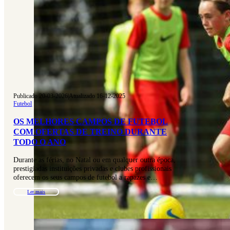
Publicado 20-03-2026
|
Atualizado 16-12-2025
Futebol
OS MELHORES CAMPOS DE FUTEBOL
COM OFERTAS DE TREINO DURANTE
TODO O ANO
Durante as férias, no Natal ou em qualquer outra época,
prestigiadas instituições privadas e clubes profissionais
oferecem os seus campos de futebol a rapazes e…
Ler mais