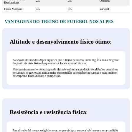
2/5
2/5
Opcional
Exploradores
Crans Montana
2/5
2/5
Variável
VANTAGENS DO TREINO DE FUTEBOL NOS ALPES
Altitude e desenvolvimento físico ótimo
:
A elevada altitude dos Alpes significa que o treino de futebol nesta região é mais exigente
do ponto de vista físico do que noutros locais ao nível do mar.
Mais precisamente, o treino a grande altitude estimula a produção de glóbulos vermelhos
no sangue, o que resulta numa maior concentração de oxigénio no sangue e num melhor
desempenho físico durante a competição.
Resistência e resistência física
:
Em altitude, há menos oxigénio no ar, o que obriga o corpo a habituar-se a esta condição