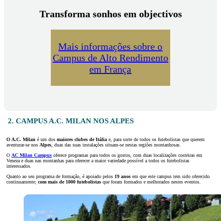
Transforma sonhos em objectivos
Mais informações sobre o
Campus de Alto Rendimento
em França
2. CAMPUS A.C. MILAN NOS ALPES
O A.C. Milan
é um dos
maiores
clubes
de Itália
e, para sorte de todos os futebolistas que querem
aventurar-se nos
Alpes
, duas das suas instalações situam-se nestas regiões montanhosas.
O
AC Milan Campus
oferece programas para todos os gostos, com duas localizações costeiras em
Veneza e duas nas montanhas para oferecer a maior variedade possível a todos os futebolistas
interessados.
Quanto ao seu programa de formação, é apoiado pelos
19 anos
em que este campus tem sido oferecido
continuamente;
com mais de 1000 futebolistas
que foram formados e melhorados nestes eventos.