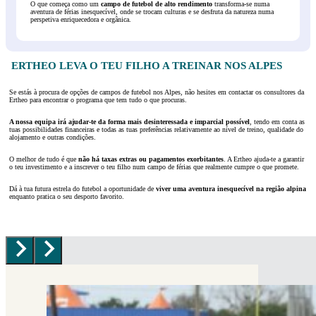
O que começa como um
campo de futebol de alto rendimento
transforma-se numa
aventura de férias inesquecível, onde se trocam culturas e se desfruta da natureza numa
perspetiva enriquecedora e orgânica.
ERTHEO LEVA O TEU FILHO A TREINAR NOS ALPES
Se estás à procura de opções de campos de futebol nos Alpes, não hesites em contactar os consultores da
Ertheo para encontrar o programa que tem tudo o que procuras.
A nossa equipa irá ajudar-te da forma mais desinteressada e imparcial possível
, tendo em conta as
tuas possibilidades financeiras e todas as tuas preferências relativamente ao nível de treino, qualidade do
alojamento e outras condições.
O melhor de tudo é que
não há taxas extras ou pagamentos exorbitantes
. A Ertheo ajuda-te a garantir
o teu investimento e a inscrever o teu filho num campo de férias que realmente cumpre o que promete.
Dá à tua futura estrela do futebol a oportunidade de
viver uma aventura inesquecível na região alpina
enquanto pratica o seu desporto favorito.