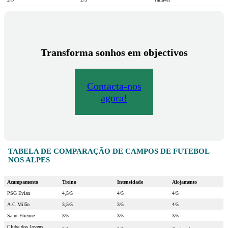
Transforma sonhos em objectivos
Contacta-nos
agora!
TABELA DE COMPARAÇÃO DE CAMPOS DE FUTEBOL
NOS ALPES
Acampamento
Treino
Intensidade
Alojamento
PSG Evian
4,5/5
4/5
4/5
A.C Milão
3,5/5
3/5
4/5
Saint Etienne
3/5
3/5
3/5
Clube dos Jovens