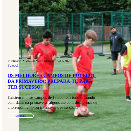
Publicado 27-02-2026
|
Atualizado 16-12-2025
Futebol
OS MELHORES CAMPOS DE FUTEBOL
DA PRIMAVERA: PREPARA-TE PARA
TER SUCESSO!
Existem muitos campos de futebol em todo o mundo
com datas na primavera, alguns até com disciplinas de
alto rendimento ou intensivas que só são…
Ler mais