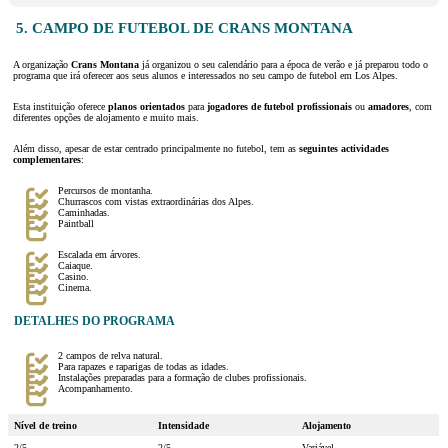
5. CAMPO DE FUTEBOL DE CRANS MONTANA
A organização
Crans Montana
já organizou o seu calendário para a época de verão e já preparou todo o
programa que irá oferecer aos seus alunos e interessados no seu campo de futebol em Los Alpes.
Esta instituição oferece
planos orientados
para
jogadores de futebol
profissionais
ou
amadores
, com
diferentes opções de alojamento e muito mais.
Além disso, apesar de estar centrado principalmente no futebol, tem as
seguintes actividades
complementares
:
Percursos de montanha.
Churrascos com vistas extraordinárias dos Alpes.
Caminhadas.
Paintball
Escalada em árvores.
Caiaque.
Casino.
Cinema.
DETALHES DO PROGRAMA
2 campos de relva natural.
Para rapazes e raparigas de todas as idades.
Instalações preparadas para a formação de clubes profissionais.
Acompanhamento.
Nível de treino
Intensidade
Alojamento
2/5
2/5
Variável