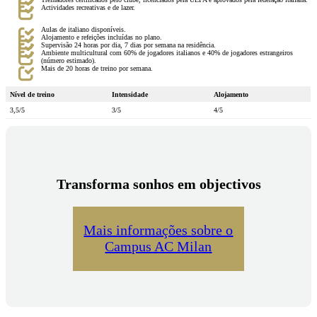
Actividades recreativas e de lazer.
Aulas de italiano disponíveis.
Alojamento e refeições incluídas no plano.
Supervisão 24 horas por dia, 7 dias por semana na residência.
Ambiente multicultural com 60% de jogadores italianos e 40% de jogadores estrangeiros
(número estimado).
Mais de 20 horas de treino por semana.
Nível de treino
Intensidade
Alojamento
3,5/5
3/5
4/5
Transforma sonhos em objectivos
Mais informações sobre o
Campus AC Milan