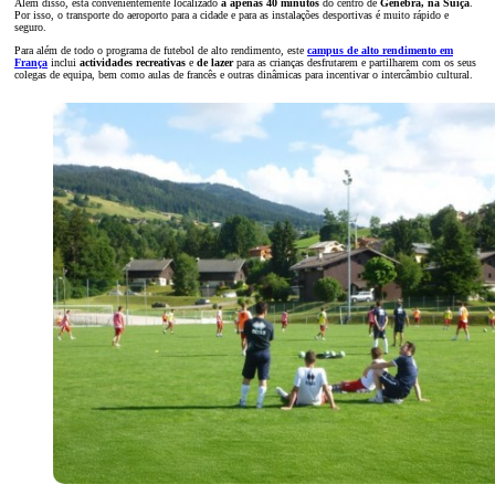
Além disso, está convenientemente localizado
a apenas 40 minutos
do centro de
Genebra, na Suíça
.
Por isso, o transporte do aeroporto para a cidade e para as instalações desportivas é muito rápido e
seguro.
Para além de todo o programa de futebol de alto rendimento, este
campus de alto rendimento em
França
inclui
actividades recreativas
e
de lazer
para as crianças desfrutarem e partilharem com os seus
colegas de equipa, bem como aulas de francês e outras dinâmicas para incentivar o intercâmbio cultural.