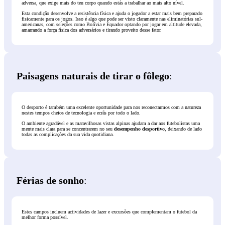
adversa, que exige mais do teu corpo quando estás a trabalhar ao mais alto nível.
Esta condição desenvolve a resistência física e ajuda o jogador a estar mais bem preparado
fisicamente para os jogos. Isso é algo que pode ser visto claramente nas eliminatórias sul-
americanas, com seleções como Bolívia e Equador optando por jogar em altitude elevada,
amarrando a força física dos adversários e tirando proveito desse fator.
Paisagens naturais de tirar o fôlego
:
O desporto é também uma excelente oportunidade para nos reconectarmos com a natureza
nestes tempos cheios de tecnologia e ecrãs por todo o lado.
O ambiente agradável e as maravilhosas vistas alpinas ajudam a dar aos futebolistas uma
mente mais clara para se concentrarem no seu
desempenho desportivo
, deixando de lado
todas as complicações da sua vida quotidiana.
Férias de sonho
:
Estes campos incluem actividades de lazer e excursões que complementam o futebol da
melhor forma possível.