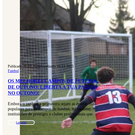
Publicado 20-02-2026
|
Atualizado 16-12-2025
Futebol
OS MELHORES CAMPOS DE FUTEBOL
DE OUTONO: LIBERTA A TUA PAIXÃO
NO OUTONO!
Embora o verão e a primavera sejam as épocas mais
populares para os campos de futebol, há também
instituições de prestígio e clubes profissionais que…
Ler mais