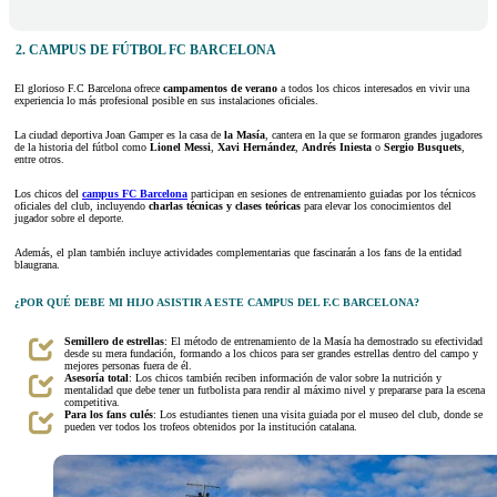
2. CAMPUS DE FÚTBOL FC BARCELONA
El glorioso F.C Barcelona ofrece
campamentos de verano
a todos los chicos interesados en vivir una
experiencia lo más profesional posible en sus instalaciones oficiales.
La ciudad deportiva Joan Gamper es la casa de
la Masía
, cantera en la que se formaron grandes jugadores
de la historia del fútbol como
Lionel Messi
,
Xavi Hernández
,
Andrés Iniesta
o
Sergio Busquets
,
entre otros.
Los chicos del
campus FC Barcelona
participan en sesiones de entrenamiento guiadas por los técnicos
oficiales del club, incluyendo
charlas técnicas y clases teóricas
para elevar los conocimientos del
jugador sobre el deporte.
Además, el plan también incluye actividades complementarias que fascinarán a los fans de la entidad
blaugrana.
¿POR QUÉ DEBE MI HIJO ASISTIR A ESTE CAMPUS DEL F.C BARCELONA?
Semillero de estrellas
: El método de entrenamiento de la Masía ha demostrado su efectividad
desde su mera fundación, formando a los chicos para ser grandes estrellas dentro del campo y
mejores personas fuera de él.
Asesoría total
: Los chicos también reciben información de valor sobre la nutrición y
mentalidad que debe tener un futbolista para rendir al máximo nivel y prepararse para la escena
competitiva.
Para los fans culés
: Los estudiantes tienen una visita guiada por el museo del club, donde se
pueden ver todos los trofeos obtenidos por la institución catalana.