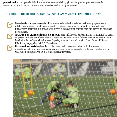
profesional
en campos de fútbol extremadamente cuidados, gimnasio, piscina para sesiones de
recuperación y más áreas comunes para las actividades complementarias.
¿POR QUÉ DEBE MI HIJO ASISTIR A ESTE CAMPAMENTO EN BARCELONA?
Método de trabajo laureado
: Esta escuela de fútbol pondera el esfuerzo y aprendizaje
inteligente y convierte al talento innato en consecuencia de la disciplina diaria de los
futbolistas; haciendo que todos se motiven a trabajar diariamente para mejorar y no den nada
por sentado.
Avalado por grandes figuras del fútbol
: Este método de entrenamiento ha recibido la venia
de personalidades del fútbol como Vicente del Bosque, campeón de Champions con el Real
Madrid y de la Copa Mundial con España; y otros como el técnico Sven Goran Eriksson o
Edmilson, exjugador del F.C Barcelona.
Entrenadores certificados
: Los entrenadores de esta escuela han sido formados
metódicamente por la misma institución y sus conocimientos han sido certificados por la
UEFA con licencias Pro, A o B para entrenar jóvenes.