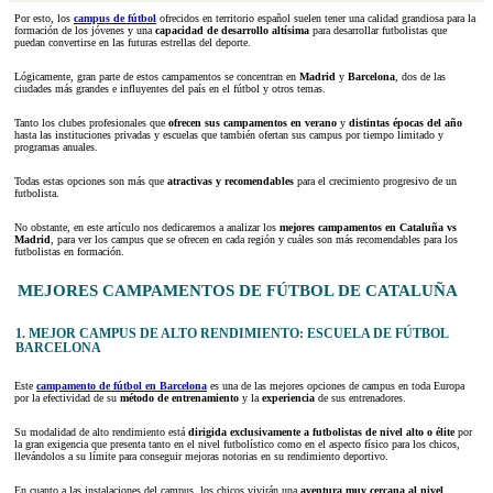
Por esto, los
campus de fútbol
ofrecidos en territorio español suelen tener una calidad grandiosa para la
formación de los jóvenes y una
capacidad de desarrollo altísima
para desarrollar futbolistas que
puedan convertirse en las futuras estrellas del deporte.
Lógicamente, gran parte de estos campamentos se concentran en
Madrid
y
Barcelona
, dos de las
ciudades más grandes e influyentes del país en el fútbol y otros temas.
Tanto los clubes profesionales que
ofrecen sus campamentos en verano
y
distintas épocas del año
hasta las instituciones privadas y escuelas que también ofertan sus campus por tiempo limitado y
programas anuales.
Todas estas opciones son más que
atractivas y recomendables
para el crecimiento progresivo de un
futbolista.
No obstante, en este artículo nos dedicaremos a analizar los
mejores campamentos en Cataluña vs
Madrid
, para ver los campus que se ofrecen en cada región y cuáles son más recomendables para los
futbolistas en formación.
MEJORES CAMPAMENTOS DE FÚTBOL DE CATALUÑA
1. MEJOR CAMPUS DE ALTO RENDIMIENTO: ESCUELA DE FÚTBOL
BARCELONA
Este
campamento de fútbol en Barcelona
es una de las mejores opciones de campus en toda Europa
por la efectividad de su
método de entrenamiento
y la
experiencia
de sus entrenadores.
Su modalidad de alto rendimiento está
dirigida exclusivamente a futbolistas de nivel alto o élite
por
la gran exigencia que presenta tanto en el nivel futbolístico como en el aspecto físico para los chicos,
llevándolos a su límite para conseguir mejoras notorias en su rendimiento deportivo.
En cuanto a las instalaciones del campus, los chicos vivirán una
aventura muy cercana al nivel