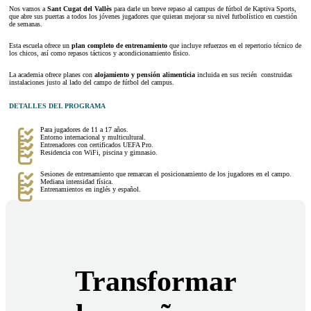
Nos vamos a
Sant Cugat del Vallès
para darle un breve repaso al campus de fútbol de Kaptiva Sports,
que abre sus puertas a todos los jóvenes jugadores que quieran mejorar su nivel futbolístico en cuestión
de semanas.
Esta escuela ofrece un
plan completo de entrenamiento
que incluye refuerzos en el repertorio técnico de
los chicos, así como repasos tácticos y acondicionamiento físico.
La academia ofrece planes con
alojamiento y pensión alimenticia
incluida en sus recién construidas
instalaciones justo al lado del campo de fútbol del campus.
DETALLES DEL PROGRAMA
Para jugadores de 11 a 17 años.
Entorno internacional y multicultural.
Entrenadores con certificados UEFA Pro.
Residencia con WiFi, piscina y gimnasio.
Sesiones de entrenamiento que remarcan el posicionamiento de los jugadores en el campo.
Mediana intensidad física.
Entrenamientos en inglés y español.
Transformar