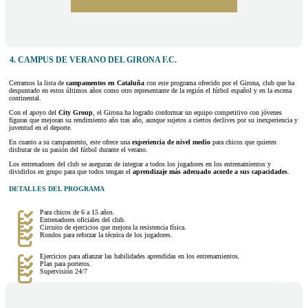
4. CAMPUS DE VERANO DEL GIRONA F.C.
Cerramos la lista de
campamentos en Cataluña
con este programa ofrecido por el Girona, club que ha
despuntado en estos últimos años como otro representante de la región el fútbol español y en la escena
continental.
Con el apoyo del
City Group
, el Girona ha logrado conformar un equipo competitivo con jóvenes
figuras que mejoran su rendimiento año tras año, aunque sujetos a ciertos declives por su inexperiencia y
juventud en el deporte.
En cuanto a su campamento, este ofrece una
experiencia de nivel medio
para chicos que quieren
disfrutar de su pasión del fútbol durante el verano.
Los entrenadores del club se aseguran de integrar a todos los jugadores en los entrenamientos y
dividirlos en grupo para que todos tengan el
aprendizaje más adecuado acorde a sus capacidades
.
DETALLES DEL PROGRAMA
Para chicos de 6 a 15 años.
Entrenadores oficiales del club.
Circuito de ejercicios que mejora la resistencia física.
Rondos para reforzar la técnica de los jugadores.
Ejercicios para afianzar las habilidades aprendidas en los entrenamientos.
Plan para porteros.
Supervisión 24/7