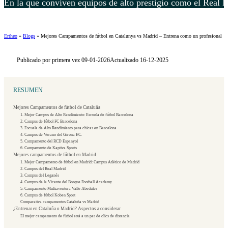
En la que conviven equipos de alto prestigio como el Real 
Ertheo
»
Blogs
»
Mejores Campamentos de fútbol en Catalunya vs Madrid – Entrena como un profesional
Publicado por primera vez 09-01-2026
Actualizado 16-12-2025
RESUMEN
Mejores Campamentos de fútbol de Cataluña
1. Mejor Campus de Alto Rendimiento: Escuela de fútbol Barcelona
2. Campus de fútbol FC Barcelona
3. Escuela de Alto Rendimiento para chicas en Barcelona
4. Campus de Verano del Girona F.C.
5. Campamento del RCD Espanyol
6. Campamento de Kaptiva Sports
Mejores campamentos de fútbol en Madrid
1. Mejor Campamento de fútbol en Madrid: Campus Atlético de Madrid
2. Campus del Real Madrid
3. Campus del Leganés
4. Campus de la Vicente del Bosque Football Academy
5. Campamento Multiaventura Valle Abedules
6. Campus de fútbol Koben Sport
Comparativa campamentos Cataluña vs Madrid
¿Entrenar en Cataluña o Madrid? Aspectos a considerar
El mejor campamento de fútbol está a un par de clics de distancia