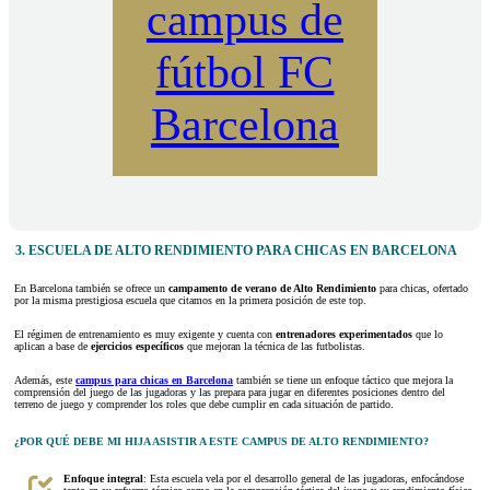
campus de
fútbol FC
Barcelona
3. ESCUELA DE ALTO RENDIMIENTO PARA CHICAS EN BARCELONA
En Barcelona también se ofrece un
campamento de verano de Alto Rendimiento
para chicas, ofertado
por la misma prestigiosa escuela que citamos en la primera posición de este top.
El régimen de entrenamiento es muy exigente y cuenta con
entrenadores experimentados
que lo
aplican a base de
ejercicios específicos
que mejoran la técnica de las futbolistas.
Además, este
campus para chicas en Barcelona
también se tiene un enfoque táctico que mejora la
comprensión del juego de las jugadoras y las prepara para jugar en diferentes posiciones dentro del
terreno de juego y comprender los roles que debe cumplir en cada situación de partido.
¿POR QUÉ DEBE MI HIJA ASISTIR A ESTE CAMPUS DE ALTO RENDIMIENTO?
Enfoque integral
: Esta escuela vela por el desarrollo general de las jugadoras, enfocándose