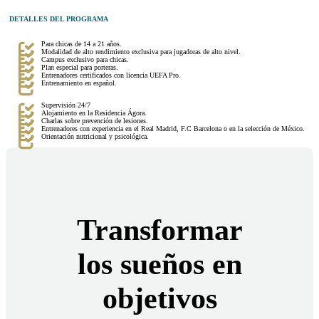
DETALLES DEL PROGRAMA
Para chicas de 14 a 21 años.
Modalidad de alto rendimiento exclusiva para jugadoras de alto nivel.
Campus exclusivo para chicas.
Plan especial para porteras.
Entrenadores certificados con licencia UEFA Pro.
Entrenamiento en español.
Supervisión 24/7
Alojamiento en la Residencia Ágora.
Charlas sobre prevención de lesiones.
Entrenadores con experiencia en el Real Madrid, F.C Barcelona o en la selección de México.
Orientación nutricional y psicológica.
Transformar
los sueños en
objetivos