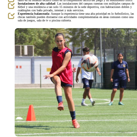
tanto en su refuerzo técnico como en la comprensión táctica del juego y su rendimiento físico.
Instalaciones de alta calidad
: Las instalaciones del campus cuentan con múltiples campus de
fútbol y una residencia a tan solo 15 minutos de la sede deportiva, con habitaciones dobles y
cuádruples con baño privado, internet y más servicios.
Experiencia balanceada
: Aunque la experiencia tiene una alta prioridad en lo futbolístico, las
chicas también pueden distraerse con actividades complementarias en áreas comunes como una
sala de juegos, sala de tv o piscina cubierta.