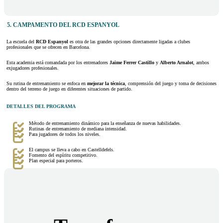
5. CAMPAMENTO DEL RCD ESPANYOL
La escuela del
RCD Espanyol
es otra de las grandes opciones directamente ligadas a clubes
profesionales que se ofrecen en Barcelona.
Esta academia está comandada por los entrenadores
Jaime Ferrer Castillo
y
Alberto Arnalot
, ambos
exjugadores profesionales.
Su rutina de entrenamiento se enfoca en
mejorar la técnica
, comprensión del juego y toma de decisiones
dentro del terreno de juego en diferentes situaciones de partido.
DETALLES DEL PROGRAMA
Método de entrenamiento dinámico para la enseñanza de nuevas habilidades.
Rutinas de entrenamiento de mediana intensidad.
Para jugadores de todos los niveles.
El campus se lleva a cabo en Castelldefels.
Fomento del espíritu competitivo.
Plan especial para porteros.