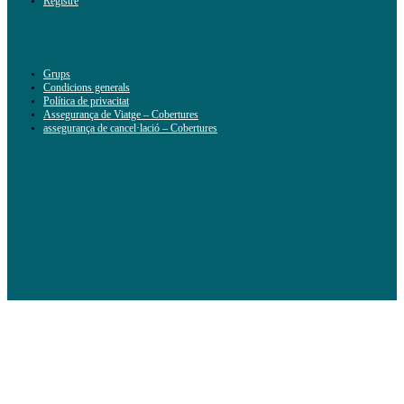
Registre
Grups
Condicions generals
Política de privacitat
Assegurança de Viatge – Cobertures
assegurança de cancel·lació – Cobertures