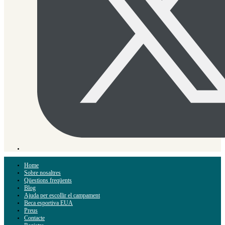
Home
Sobre nosaltres
Qüestions freqüents
Blog
Ajuda per escollir el campament
Beca esportiva EUA
Preus
Contacte