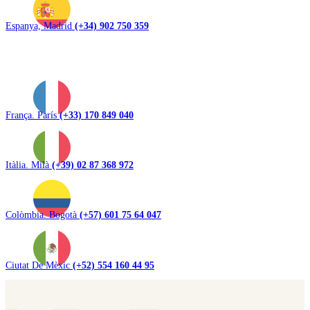
Espanya, Madrid
(+34) 902 750 359
França. París
(+33) 170 849 040
Itàlia. Milà
(+39) 02 87 368 972
Colòmbia. Bogotà
(+57) 601 75 64 047
Ciutat De Mèxic
(+52) 554 160 44 95