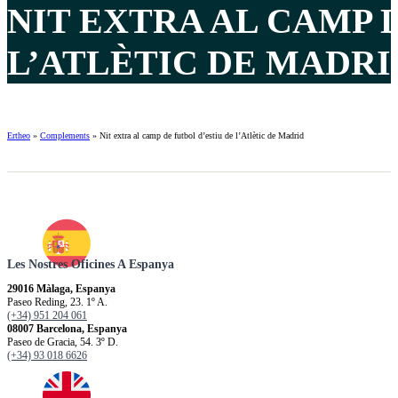
NIT EXTRA AL CAMP 
L’ATLÈTIC DE MADRID
Ertheo
»
Complements
»
Nit extra al camp de futbol d’estiu de l’Atlètic de Madrid
Les Nostres Oficines A Espanya
29016 Màlaga, Espanya
Paseo Reding, 23. 1º A.
(+34) 951 204 061
08007 Barcelona, Espanya
Paseo de Gracia, 54. 3º D.
(+34) 93 018 6626