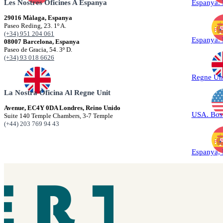
Les Nostres Oficines A Espanya
Espanya.
29016 Màlaga, Espanya
Paseo Reding, 23. 1º A.
(+34) 951 204 061
Espanya.
08007 Barcelona, Espanya
Paseo de Gracia, 54. 3º D.
(+34) 93 018 6626
Regne Un
La Nostra Oficina Al Regne Unit
Avenue, EC4Y 0DA Londres, Reino Unido
USA. Bos
Suite 140 Temple Chambers, 3-7 Temple
(+44) 203 769 94 43
Espanya,