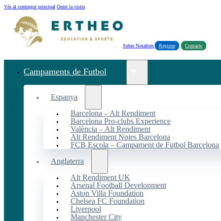
Vés al contingut principal
Omet la visita
Sobre Nosaltres
Registre
Contacte
Campaments de Futbol
Espanya
Barcelona – Alt Rendiment
Barcelona Pro-clubs Experience
València – Alt Rendiment
Alt Rendiment Noies Barcelona
FCB Escola – Campament de Futbol Barcelona
Anglaterra
Alt Rendiment UK
Arsenal Football Development
Aston Villa Foundation
Chelsea FC Foundation
Liverpool
Manchester City