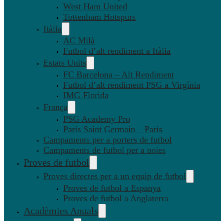
West Ham United
Tottenham Hotspurs
Itàlia
AC Milà
Futbol d’alt rendiment a Itàlia
Estats Units
FC Barcelona – Alt Rendiment
Futbol d’alt rendiment PSG a Virgínia
IMG Florida
França
PSG Academy Pro
Paris Saint Germain – Paris
Campaments per a porters de futbol
Campaments de futbol per a noies
Proves de futbol
Proves directes per a un equip de futbol
Proves de futbol a Espanya
Proves de futbol a Anglaterra
Acadèmies Anuals