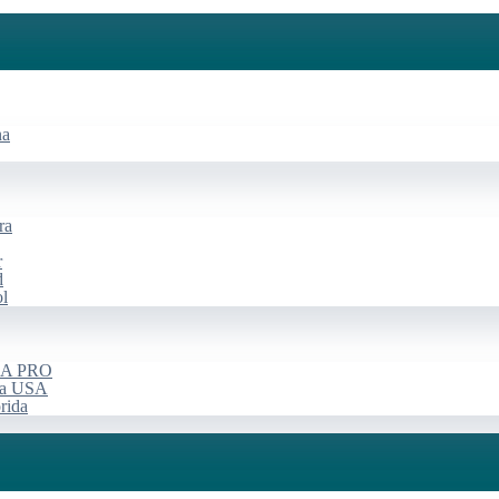
na
ra
r
d
ol
USA PRO
rça USA
rida