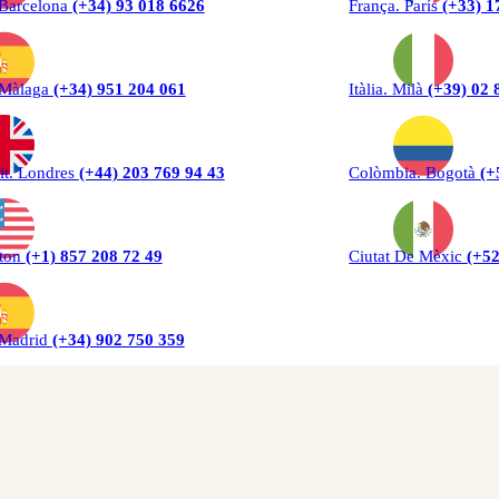
 Barcelona
(+34) 93 018 6626
França. París
(+33) 1
 Màlaga
(+34) 951 204 061
Itàlia. Milà
(+39) 02 
it. Londres
(+44) 203 769 94 43
Colòmbia. Bogotà
(+
ton
(+1) 857 208 72 49
Ciutat De Mèxic
(+52
 Madrid
(+34) 902 750 359