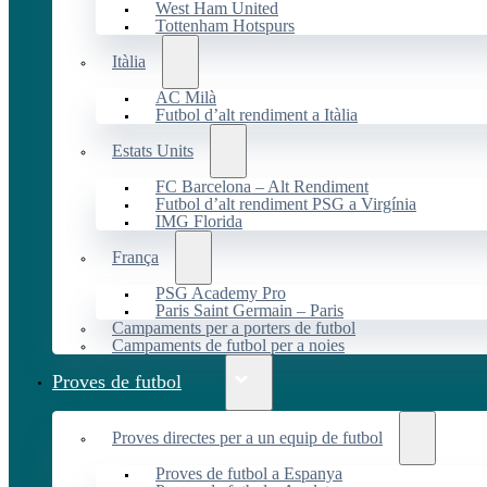
West Ham United
Tottenham Hotspurs
Itàlia
AC Milà
Futbol d’alt rendiment a Itàlia
Estats Units
FC Barcelona – Alt Rendiment
Futbol d’alt rendiment PSG a Virgínia
IMG Florida
França
PSG Academy Pro
Paris Saint Germain – Paris
Campaments per a porters de futbol
Campaments de futbol per a noies
Proves de futbol
Proves directes per a un equip de futbol
Proves de futbol a Espanya