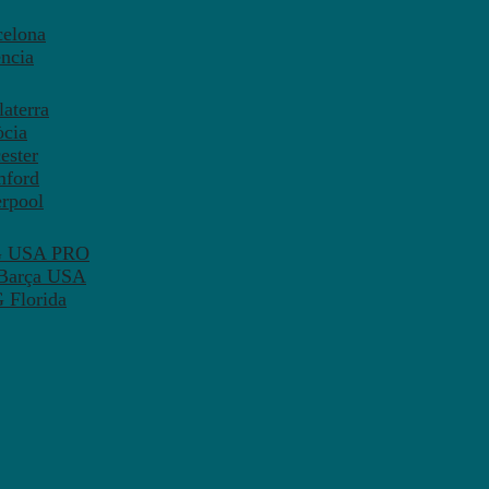
celona
ncia
aterra
òcia
ester
mford
erpool
SG USA PRO
 Barça USA
 Florida