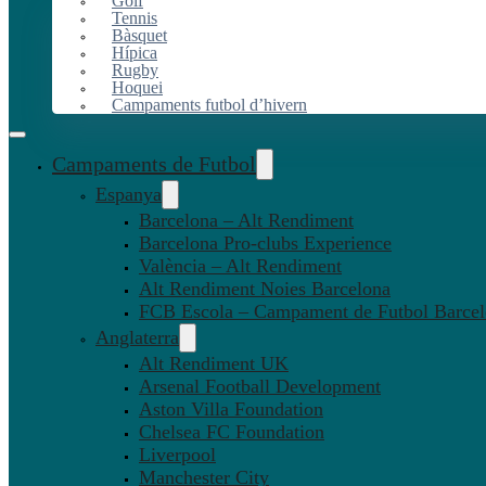
Golf
Tennis
Bàsquet
Hípica
Rugby
Hoquei
Campaments futbol d’hivern
Campaments de Futbol
Espanya
Barcelona – Alt Rendiment
Barcelona Pro-clubs Experience
València – Alt Rendiment
Alt Rendiment Noies Barcelona
FCB Escola – Campament de Futbol Barce
Anglaterra
Alt Rendiment UK
Arsenal Football Development
Aston Villa Foundation
Chelsea FC Foundation
Liverpool
Manchester City