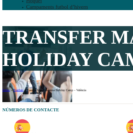
Hoquei
Campaments futbol d’hivern
TRANSFER M
HOLIDAY CAM
Ertheo
»
Trasllats
»
Transfer Mas Camarena Holiday Camp – València
NÚMEROS DE CONTACTE