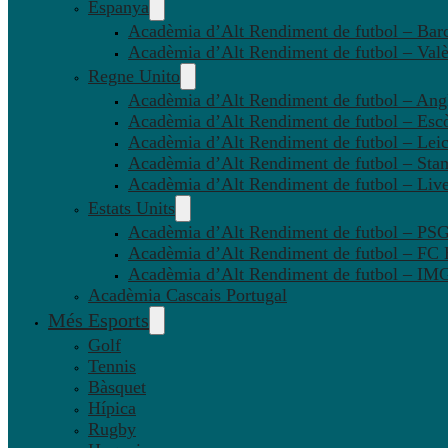
Espanya
Acadèmia d’Alt Rendiment de futbol – Bar
Acadèmia d’Alt Rendiment de futbol – Valè
Regne Unito
Acadèmia d’Alt Rendiment de futbol – Angl
Acadèmia d’Alt Rendiment de futbol – Esc
Acadèmia d’Alt Rendiment de futbol – Leic
Acadèmia d’Alt Rendiment de futbol – Sta
Acadèmia d’Alt Rendiment de futbol – Liv
Estats Units
Acadèmia d’Alt Rendiment de futbol – P
Acadèmia d’Alt Rendiment de futbol – FC
Acadèmia d’Alt Rendiment de futbol – IMG
Acadèmia Cascais Portugal
Més Esports
Golf
Tennis
Bàsquet
Hípica
Rugby