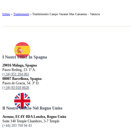
Ertheo
»
Trasferimenti
»
Trasferimento Campo Vacanze Mas Camarena – Valencia
I Nostri Uffici In Spagna
29016 Málaga, Spagna
Paseo Reding, 23. 1º A.
(+34) 951 204 061
08007 Barcellona, ​​Spagna
Paseo de Gracia, 54. 3º D.
(+34) 93 018 6626
Il Nostro Ufficio Nel Regno Unito
Avenue, EC4Y 0DA Londra, Regno Unito
Suite 140 Temple Chambers, 3-7 Temple
(+44) 203 769 94 43