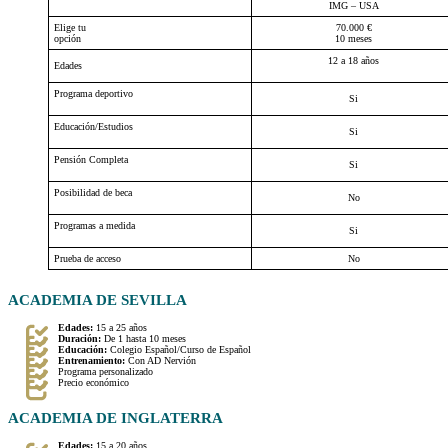
IMG – USA
Elige tu
70.000 €
opción
10 meses
12 a 18 años
Edades
Programa deportivo
Si
Educación/Estudios
Si
Pensión Completa
Si
Posibilidad de beca
No
Programas a medida
Si
Prueba de acceso
No
ACADEMIA DE SEVILLA
Edades:
15 a 25 años
Duración:
De 1 hasta 10 meses
Educación:
Colegio Español/Curso de Español
Entrenamiento:
Con AD Nervión
Programa personalizado
Precio económico
ACADEMIA DE INGLATERRA
Edades:
15 a 20 años