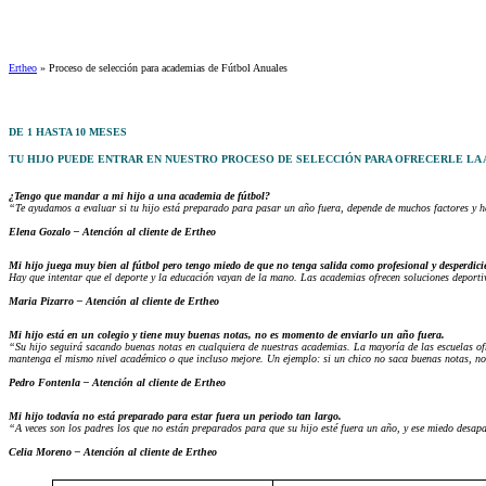
Ertheo
»
Proceso de selección para academias de Fútbol Anuales
DE 1 HASTA 10 MESES
TU HIJO PUEDE ENTRAR EN NUESTRO PROCESO DE SELECCIÓN PARA OFRECERLE LA 
¿Tengo que mandar a mi hijo a una academia de fútbol?
“Te ayudamos a evaluar si tu hijo está preparado para pasar un año fuera, depende de muchos factores y h
Elena Gozalo – Atención al cliente de Ertheo
Mi hijo juega muy bien al fútbol pero tengo miedo de que no tenga salida como profesional y desperdici
Hay que intentar que el deporte y la educación vayan de la mano. Las academias ofrecen soluciones deport
Maria Pizarro – Atención al cliente de Ertheo
Mi hijo está en un colegio y tiene muy buenas notas, no es momento de enviarlo un año fuera.
“Su hijo seguirá sacando buenas notas en cualquiera de nuestras academias. La mayoría de las escuelas ofre
mantenga el mismo nivel académico o que incluso mejore. Un ejemplo: si un chico no saca buenas notas, n
Pedro Fontenla – Atención al cliente de Ertheo
Mi hijo todavía no está preparado para estar fuera un periodo tan largo.
“A veces son los padres los que no están preparados para que su hijo esté fuera un año, y ese miedo desap
Celia Moreno – Atención al cliente de Ertheo