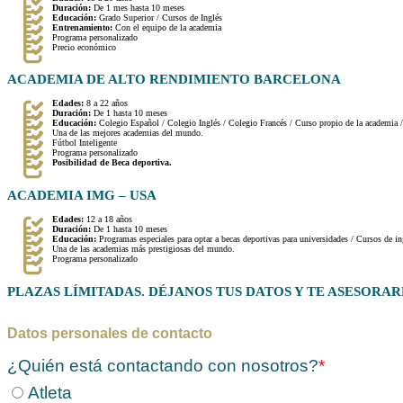
Duración:
De 1 mes hasta 10 meses
Educación:
Grado Superior / Cursos de Inglés
Entrenamiento:
Con el equipo de la academia
Programa personalizado
Precio económico
ACADEMIA DE ALTO RENDIMIENTO BARCELONA
Edades:
8 a 22 años
Duración:
De 1 hasta 10 meses
Educación:
Colegio Español / Colegio Inglés / Colegio Francés / Curso propio de la academia 
Una de las mejores academias del mundo.
Fútbol Inteligente
Programa personalizado
Posibilidad de Beca deportiva.
ACADEMIA IMG – USA
Edades:
12 a 18 años
Duración:
De 1 hasta 10 meses
Educación:
Programas especiales para optar a becas deportivas para universidades / Cursos de in
Una de las academias más prestigiosas del mundo.
Programa personalizado
PLAZAS LÍMITADAS. DÉJANOS TUS DATOS Y TE ASESOR