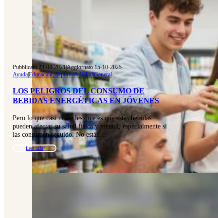
Pubblicato 23-04-2021
|
Aggiornato 15-10-2025
Ayuda
|
Educación, deporte & Salud
|
General
LOS PELIGROS DEL CONSUMO DE
BEBIDAS ENERGÉTICAS EN JÓVENES
Pero lo que casi nadie les dice es que estas bebidas
pueden afectar su salud física y mental, especialmente si
las consumen seguido. No están…
Leer más