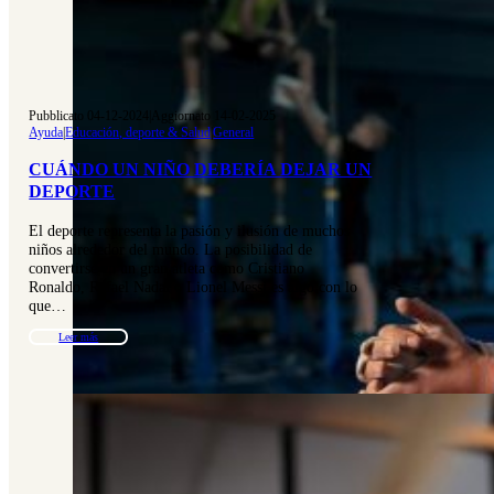
Pubblicato 04-12-2024
|
Aggiornato 14-02-2025
Ayuda
|
Educación, deporte & Salud
|
General
CUÁNDO UN NIÑO DEBERÍA DEJAR UN
DEPORTE
El deporte representa la pasión y ilusión de muchos
niños alrededor del mundo. La posibilidad de
convertirse en un gran atleta como Cristiano
Ronaldo, Rafael Nadal o Lionel Messi es algo con lo
que…
Leer más