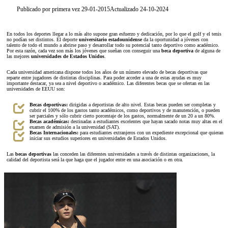
Publicado por primera vez 29-01-2015
Actualizado 24-10-2024
En todos los deportes llegar a lo más alto supone gran esfuerzo y dedicación, por lo que el golf y el tenis
no podían ser distintos. El deporte
universitario estadounidense
da la oportunidad a jóvenes con
talento de todo el mundo a abrirse paso y desarrollar todo su potencial tanto deportivo como académico.
Por esta razón, cada vez son más los jóvenes que sueñan con conseguir una
beca deportiva
de alguna de
las mejores
universidades de Estados Unidos
.
Cada universidad americana dispone todos los años de un número elevado de becas deportivas que
reparte entre jugadores de distintas disciplinas. Para poder acceder a una de estas ayudas es muy
importante destacar, ya sea a nivel deportivo o académico. Las diferentes becas que se ofertan en las
universidades de EEUU son:
Becas deportivas:
dirigidas a deportistas de alto nivel. Estas becas pueden ser completas y
cubrir el 100% de los gastos tanto académicos, como deportivos y de manutención, o pueden
ser parciales y sólo cubrir cierto porcentaje de los gastos, normalmente de un 20 a un 80%.
Becas académicas:
destinadas a estudiantes excelentes que hayan sacado notas muy altas en el
examen de admisión a la universidad (SAT).
Becas Internacionales:
para estudiantes extranjeros con un expediente excepcional que quieran
iniciar sus estudios superiores en universidades de Estados Unidos.
Las
becas deportivas
las conceden las diferentes universidades a través de distintas organizaciones, la
calidad del deportista será la que haga que el jugador entre en una asociación o en otra.