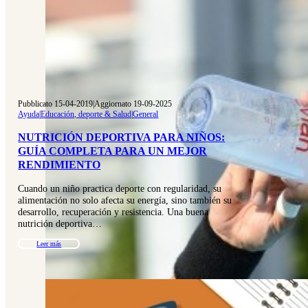
Pubblicato 15-04-2019
|
Aggiornato 19-09-2025
Ayuda
|
Educación, deporte & Salud
|
General
NUTRICIÓN DEPORTIVA PARA NIÑOS:
GUÍA COMPLETA PARA UN MEJOR
RENDIMIENTO
Cuando un niño practica deporte con regularidad, su
alimentación no solo afecta su energía, sino también su
desarrollo, recuperación y resistencia. Una buena
nutrición deportiva…
Leer más