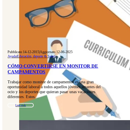
Pubblicato 14-12-2015
|
Aggiornato 12-06-2025
Ayuda
|
Educación, deporte & Salud
CÓMO CONVERTIRSE EN MONITOR DE
CAMPAMENTOS
Trabajar como monitor de campamentos es una gran
oportunidad laboral a todos aquellos jóvenes amantes del
ocio y los deportes que quieran pasar unas vacaciones
diferentes. Estos…
Leer más