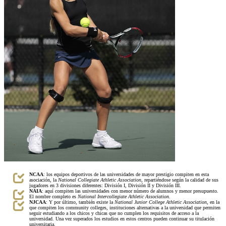
NCAA
: los equipos deportivos de las universidades de mayor prestigio compiten en esta
asociación, la
National Collegiate Athletic Association
, repartiéndose según la calidad de sus
jugadores en 3 divisiones diferentes: División I, División II y División III.
NAIA
: aquí compiten las universidades con menor número de alumnos y menor presupuesto.
El nombre completo es
National Intercollegiate Athletic Association
.
NJCAA
: Y por último, también existe la
National Junior College Athletic Association
, en la
que compiten los community colleges, instituciones alternativas a la universidad que permiten
seguir estudiando a los chicos y chicas que no cumplen los requisitos de acceso a la
universidad. Una vez superados los estudios en estos centros pueden continuar su titulación
universitaria.