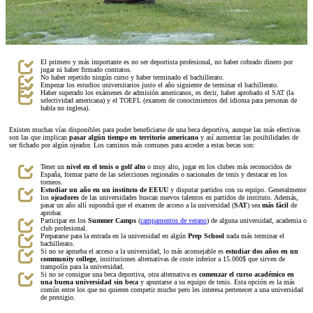
El primero y más importante es no ser deportista profesional, no haber cobrado dinero por
jugar ni haber firmado contratos.
No haber repetido ningún curso y haber terminado el bachillerato.
Empezar los estudios universitarios justo el año siguiente de terminar el bachillerato.
Haber superado los exámenes de admisión americanos, es decir, haber aprobado el SAT (la
selectividad americana) y el TOEFL (examen de conocimientos del idioma para personas de
habla no inglesa).
Existen muchas vías disponibles para poder beneficiarse de una beca deportiva, aunque las más efectivas
son las que implican
pasar algún tiempo en territorio americano
y así aumentar las posibilidades de
ser fichado por algún ojeador. Los caminos más comunes para acceder a estas becas son:
Tener un
nivel en el tenis o golf alto
o muy alto, jugar en los clubes más reconocidos de
España, formar parte de las selecciones regionales o nacionales de tenis y destacar en los
torneos.
Estudiar un año en un instituto de EEUU
y disputar partidos con su equipo. Generalmente
los
ojeadores
de las universidades buscan nuevos talentos en partidos de instituto. Además,
pasar un año allí supondrá que el examen de acceso a la universidad (
SAT
) sea
más fácil
de
aprobar.
Participar en los
Summer Camps
(
campamentos de verano
) de alguna universidad, academia o
club profesional.
Prepararse para la entrada en la universidad en algún
Prep School
nada más terminar el
bachillerato.
Si no se aprueba el acceso a la universidad, lo más aconsejable es
estudiar dos años en un
community college
, instituciones alternativas de coste inferior a 15.000$ que sirven de
trampolín para la universidad.
Si no se consigue una beca deportiva, otra alternativa es
comenzar el curso académico en
una buena universidad sin beca
y apuntarse a su equipo de tenis. Esta opción es la más
común entre los que no quieren competir mucho pero les interesa pertenecer a una universidad
de prestigio.