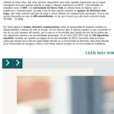
Además de todas estas, hay otras opciones disponibles para todos aquellos deportistas que no hayan
conseguido beca pero quieran mejorar su juego y adquirir experiencia en EEUU. Universidades de
renombre como el
MIT
o la
Universidad de Nueva York
no ofrecen becas de deporte, pero si
académicas e internacionales. Acceder a una de ellas supone competir en
equipos de divisiones más
bajas
, pero tener mayores opciones de jugar y sumar minutos en competiciones nacionales. Esta es una
opción disponible en más de
400 universidades
, en las que el precio por año (todo incluido) ronda
40.000$ – 55.000$.
Sin duda alguna el
sistema educativo estadounidense
ofrece la oportunidad de formarse académica y
deportivamente a tenistas de todo el mundo. En los últimos años el deporte español se han convertido en
uno de los más potentes del mundo, por lo que no es de extrañar que España sea uno de los países que
más deportistas aportan a las universidades americanas. En el curso 2012-2013 más de
250 deportistas
españoles
cursaban sus estudios en alguna de las universidades de EEUU buscando tener la misma
suerte que tenistas de la talla de James Blake (becado en la Universidad de Harvard), John Isner (becado
en la Universidad de Georgia) o Mike y Bob Brian (ambos becados en la Universidad de Standford).
LEER MÁS SO