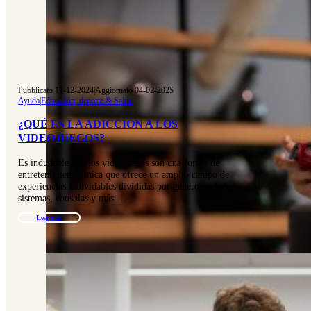
Pubblicato 11-12-2024
|
Aggiornato 04-02-2025
Ayuda
|
Educación, deporte & Salud
¿QUÉ ES LA ADICCIÓN A LOS
VIDEOJUEGOS?
Es indudable que los videojuegos son una forma de
entretenimiento única que ofrece un amplio campo de
experiencias inolvidables divididas por géneros, edades,
sistemas, consolas y más.…
Leer más