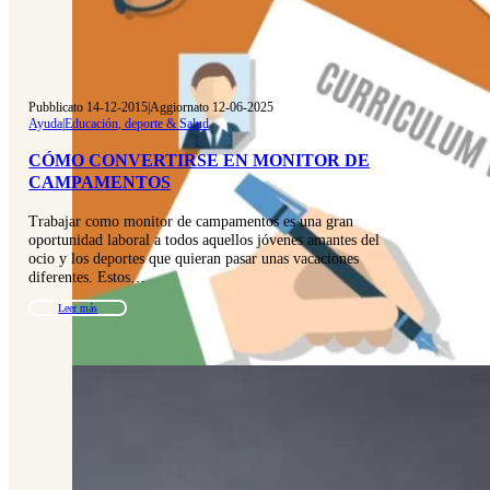
Pubblicato 14-12-2015
|
Aggiornato 12-06-2025
Ayuda
|
Educación, deporte & Salud
CÓMO CONVERTIRSE EN MONITOR DE
CAMPAMENTOS
Trabajar como monitor de campamentos es una gran
oportunidad laboral a todos aquellos jóvenes amantes del
ocio y los deportes que quieran pasar unas vacaciones
diferentes. Estos…
Leer más