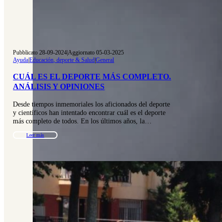
Pubblicato 28-09-2024
|
Aggiornato 05-03-2025
Ayuda
|
Educación, deporte & Salud
|
General
CUÁL ES EL DEPORTE MÁS COMPLETO.
ANÁLISIS Y OPINIONES
Desde tiempos inmemoriales los aficionados del deporte
y científicos han intentado encontrar cuál es el deporte
más completo de todos. En los últimos años, la…
Leer más