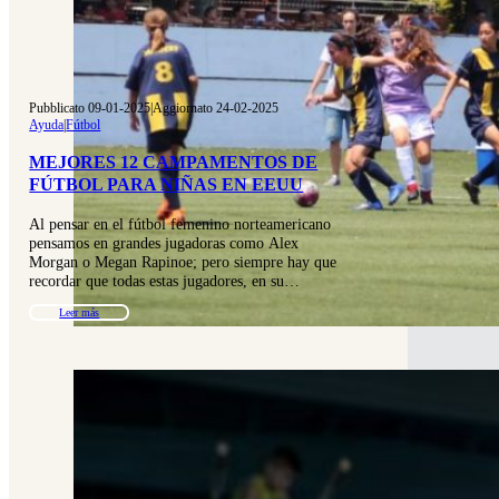
Pubblicato 09-01-2025
|
Aggiornato 24-02-2025
Ayuda
|
Fútbol
MEJORES 12 CAMPAMENTOS DE
FÚTBOL PARA NIÑAS EN EEUU
Al pensar en el fútbol femenino norteamericano
pensamos en grandes jugadoras como Alex
Morgan o Megan Rapinoe; pero siempre hay que
recordar que todas estas jugadores, en su…
Leer más