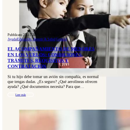
Pubblicato 27-11-2015
|
Aggiornato 02-10-2025
Ayuda
|
Educación, deporte & Salud
|
General
EL ACOMPAÑAMIENTO DE MENORES
EN LOS VUELOS: CONDICIONES,
TRÁMITES, REQUISITOS Y
CONTRATACIÓN
Si tu hijo debe tomar un avión sin compañía, es normal
que tengas dudas. ¿Es seguro? ¿Qué aerolíneas ofrecen
ayuda? ¿Qué documentos necesita? Para que…
Leer más