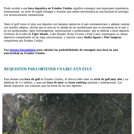
Poder acceder a una
beca deportiva en Estados Unidos
significa conseguir una importante experiencia
internacional, un nivel de inglés bilingüe y estudiar una carrera universitaria en una facultad de prestigio
con reconocimiento internacional.
Tanto el golf como el tenis son deportes con bastante cantera en el país norteamericano y además cuentan
con muchos adeptos, afición que se nota en la calidad de las instalaciones que se encuentran en el país y
en los profesionales, tanto fisioterapeutas, nutricionistas o profesionales, que se dedican a estos deportes.
Golfistas de la talla de
Tiger Woods
, Luke Donald, Ricky Fowler o Paul Casey comenzaron su carrera
deportiva competiendo en las ligas universitarias, y tenistas como
Andre Agassi
o
Pete Sampras
compitieron por Estados Unidos.
Usa
nuestra herramienta
para calcular las probabilidades de conseguir una beca en una
universidad en Estados Unidos.
REQUISITOS PARA OBTENER UNA BECA EN EEUU
Para obtener una
beca de golf
en Estados Unidos, el chico/a debe tener un
nivel de golf muy alto
y un
hándicap de 4 o inferior, y para una
beca de tenis
un
buen ranking
nacional o internacional. Los
demás requisitos son comunes para las becas de los dos deportes: