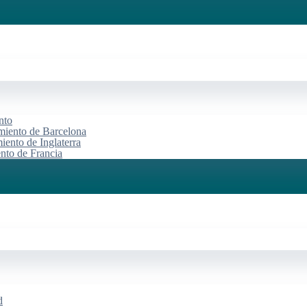
nto
miento de Barcelona
iento de Inglaterra
ento de Francia
d