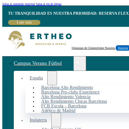
Saltar al contenido principal
Saltar al pie de página
TU TRANQUILIDAD ES NUESTRA PRIORIDAD: RESERVA FLEX
Leer más
Opiniones de Clientes
Sobre Nosotros
Reservar
Campus Verano Fútbol
España
Barcelona Alto Rendimiento
Barcelona Pro-clubs Experience
Alto Rendimiento Valencia
Alto Rendimiento Chicas Barcelona
FCB Escola – Barcelona
Atlético de Madrid
Inglaterra