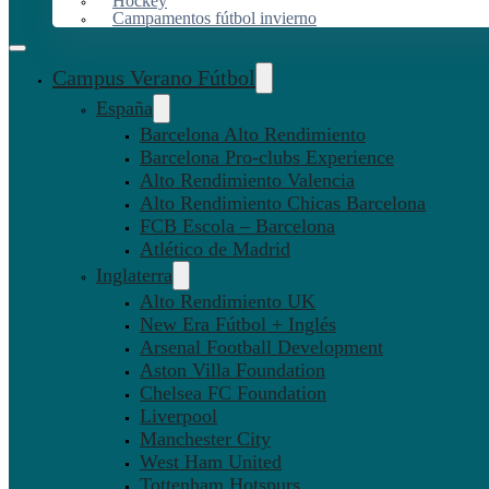
Hockey
Campamentos fútbol invierno
Campus Verano Fútbol
España
Barcelona Alto Rendimiento
Barcelona Pro-clubs Experience
Alto Rendimiento Valencia
Alto Rendimiento Chicas Barcelona
FCB Escola – Barcelona
Atlético de Madrid
Inglaterra
Alto Rendimiento UK
New Era Fútbol + Inglés
Arsenal Football Development
Aston Villa Foundation
Chelsea FC Foundation
Liverpool
Manchester City
West Ham United
Tottenham Hotspurs