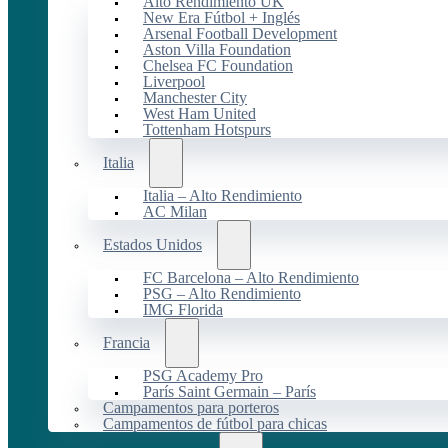
Alto Rendimiento UK
New Era Fútbol + Inglés
Arsenal Football Development
Aston Villa Foundation
Chelsea FC Foundation
Liverpool
Manchester City
West Ham United
Tottenham Hotspurs
Italia
Italia – Alto Rendimiento
AC Milan
Estados Unidos
FC Barcelona – Alto Rendimiento
PSG – Alto Rendimiento
IMG Florida
Francia
PSG Academy Pro
París Saint Germain – París
Campamentos para porteros
Campamentos de fútbol para chicas