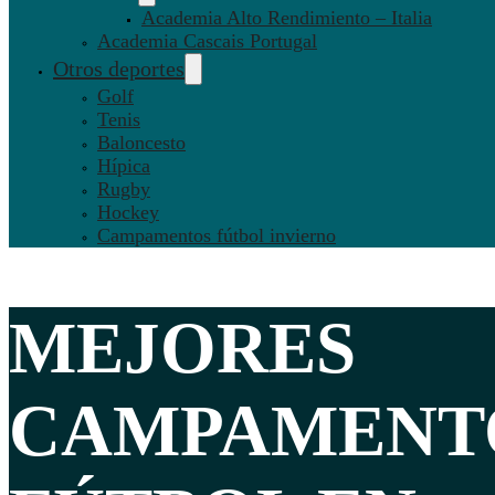
Academia Alto Rendimiento – Italia
Academia Cascais Portugal
Otros deportes
Golf
Tenis
Baloncesto
Hípica
Rugby
Hockey
Campamentos fútbol invierno
MEJORES
CAMPAMENT