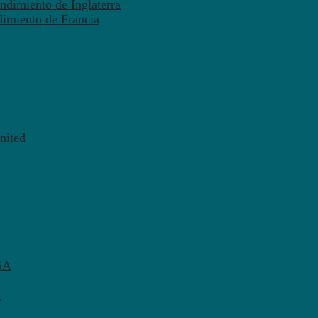
ndimiento de Inglaterra
dimiento de Francia
nited
SA
A