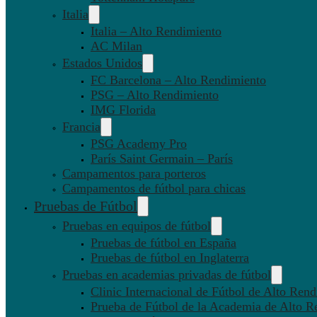
Italia
Italia – Alto Rendimiento
AC Milan
Estados Unidos
FC Barcelona – Alto Rendimiento
PSG – Alto Rendimiento
IMG Florida
Francia
PSG Academy Pro
París Saint Germain – París
Campamentos para porteros
Campamentos de fútbol para chicas
Pruebas de Fútbol
Pruebas en equipos de fútbol
Pruebas de fútbol en España
Pruebas de fútbol en Inglaterra
Pruebas en academias privadas de fútbol
Clinic Internacional de Fútbol de Alto Ren
Prueba de Fútbol de la Academia de Alto R