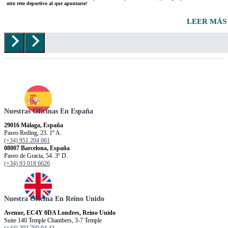
otro reto deportivo al que apuntarse
!
LEER MÁS
Nuestras Oficinas En España
29016 Málaga, España
Paseo Reding, 23. 1º A.
(+34) 951 204 061
08007 Barcelona, España
Paseo de Gracia, 54. 3º D.
(+34) 93 018 6626
Nuestra Oficina En Reino Unido
Avenue, EC4Y 0DA Londres, Reino Unido
Suite 140 Temple Chambers, 3-7 Temple