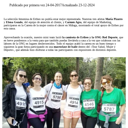
Publicado por primera vez 24-04-2017
Actualizado 23-12-2024
La selección femenina de Ertheo no podría estar mejor representada. Nuestras tres atletas
María Pizarro
y
Elena Gozalo
, del equipo de atención al cliente, y
Carmen Agra
, del equipo de Marketing,
participaron en la Carrera de la mujer contra el cáncer en Málaga, mostrando el total apoyo de Ertheo por
esta causa.
Aprovechando la ocasión, nuestro mini team lució
la camiseta de Ertheo y la ONG Red Deporte
, que
en breve pondremos a la venta para que también puedas llevártela a casa a la vez que colaboras con las
labores de la ONG en lugares desfavorecidos. Todo el equipo acabó la carrera en un buen tiempo y
siguieron la gran fiesta participando en una
macroclase de baile
dentro del «Tour Salud, Mujer y
Deporte», que además hizo disfrutar a todas las participantes con expositores de distintos deportes.