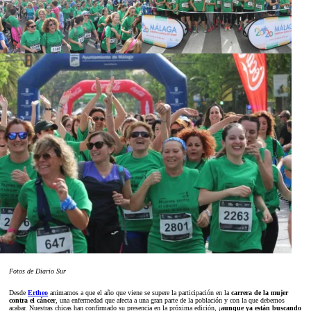
Fotos de Diario Sur
Desde
Ertheo
animamos a que el año que viene se supere la participación en la
carrera de la mujer
contra el cáncer
, una enfermedad que afecta a una gran parte de la población y con la que debemos
acabar. Nuestras chicas han confirmado su presencia en la próxima edición, ¡
aunque ya están buscando