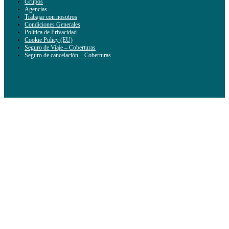
Grupos
Agencias
Trabajar con nosotros
Condiciones Generales
Política de Privacidad
Cookie Policy (EU)
Seguro de Viaje – Coberturas
Seguro de cancelación – Coberturas