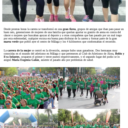
Desde prontas horas la carrera se transformó en una
gran fiesta
, grupos de amigas que iban para pasar un
buen rato, generaciones de mujeres de una familia que querían aportar su granito de arena en contra del
cáncer o mujeres que buscaban apoyar al deporte y a otras compañeras que han pasado por un mal trago
por esta enfermedad, cualquier excusa era buena para disfrutar de la carrera y formar parte de la gran
marea verde
que pobló ayer el centro de Málaga y los 4 kilómetros que conformaban el recorrido.
La
carrera de la mujer
se centró en la diversión, aunque hubo unas ganadoras. Dos hermanas muy
conocidas en el mundo del atletismo en Málaga y que pertenecen al Club de Atletismo de Álora,
Belén y
Eva Infantes
, ocuparon el primer y tercer puesto respectivamente, y el segundo lugar del podio se lo
asignó
María Eugenia Galán
, ausente el pasado año por problemas de salud.