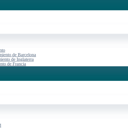
nto
miento de Barcelona
iento de Inglaterra
ento de Francia
d