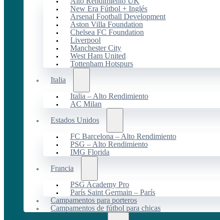
Alto Rendimiento UK
New Era Fútbol + Inglés
Arsenal Football Development
Aston Villa Foundation
Chelsea FC Foundation
Liverpool
Manchester City
West Ham United
Tottenham Hotspurs
Italia
Italia – Alto Rendimiento
AC Milan
Estados Unidos
FC Barcelona – Alto Rendimiento
PSG – Alto Rendimiento
IMG Florida
Francia
PSG Academy Pro
París Saint Germain – París
Campamentos para porteros
Campamentos de fútbol para chicas