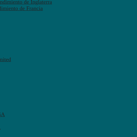
ndimiento de Inglaterra
dimiento de Francia
nited
SA
A