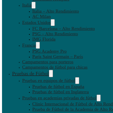
Italia
Italia – Alto Rendimiento
AC Milan
Estados Unidos
FC Barcelona – Alto Rendimiento
PSG – Alto Rendimiento
IMG Florida
Francia
PSG Academy Pro
París Saint Germain – París
Campamentos para porteros
Campamentos de fútbol para chicas
Pruebas de Fútbol
Pruebas en equipos de fútbol
Pruebas de fútbol en España
Pruebas de fútbol en Inglaterra
Pruebas en academias privadas de fútbol
Clinic Internacional de Fútbol de Alto Ren
Prueba de Fútbol de la Academia de Alto R