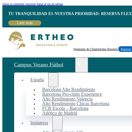
Saltar al contenido principal
Saltar al pie de página
TU TRANQUILIDAD ES NUESTRA PRIORIDAD: RESERVA FLEX
Leer más
Opiniones de Clientes
Sobre Nosotros
Reservar
Campus Verano Fútbol
España
Barcelona Alto Rendimiento
Barcelona Pro-clubs Experience
Alto Rendimiento Valencia
Alto Rendimiento Chicas Barcelona
FCB Escola – Barcelona
Atlético de Madrid
Inglaterra