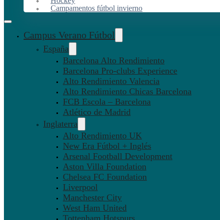
Hockey
Campamentos fútbol invierno
Campus Verano Fútbol
España
Barcelona Alto Rendimiento
Barcelona Pro-clubs Experience
Alto Rendimiento Valencia
Alto Rendimiento Chicas Barcelona
FCB Escola – Barcelona
Atlético de Madrid
Inglaterra
Alto Rendimiento UK
New Era Fútbol + Inglés
Arsenal Football Development
Aston Villa Foundation
Chelsea FC Foundation
Liverpool
Manchester City
West Ham United
Tottenham Hotspurs