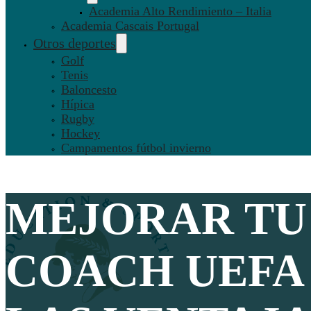
Academia Alto Rendimiento – Italia
Academia Cascais Portugal
Otros deportes
Golf
Tenis
Baloncesto
Hípica
Rugby
Hockey
Campamentos fútbol invierno
MEJORAR TU
COACH UEFA 