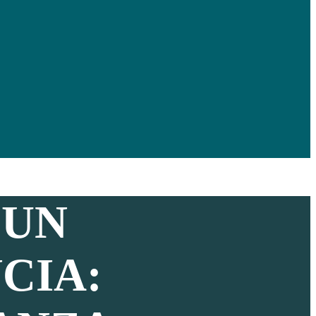
 UN
CIA: