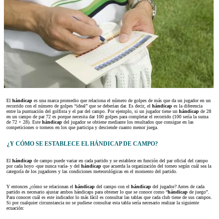
El
hándicap
es una marca promedio que relaciona el número de golpes de más que da un jugador en un
recorrido con el número de golpes “ideal” que se deberían dar. Es decir, el
hándicap
es la diferencia
entre la puntuación del golfista y el par del campo. Por ejemplo, si un jugador tiene un
hándicap
de 28
en un campo de par 72 es porque necesita dar 100 golpes para completar el recorrido (100 sería la suma
de 72 + 28). Este
hándicap
del jugador se obtiene mediante los resultados que consigue en las
competiciones o torneos en los que participa y desciende cuanto menor juega.
¿Y CÓMO SE ESTABLECE EL HÁNDICAP DE CAMPO?
El
hándicap
de campo puede variar en cada partido y se establece en función del par oficial del campo
por cada hoyo -que nunca varía- y del
hándicap
que acuerda la organización del torneo según cuál sea la
categoría de los jugadores y las condiciones meteorológicas en el momento del partido.
Y entonces ¿cómo se relacionan el
hándicap
del campo con el
hándicap
del jugador? Antes de cada
partido es necesario ajustar ambos hándicaps para obtener lo que se conoce como “
hándicap
de juego”.
Para conocer cuál es este indicador lo más fácil es consultar las tablas que cada club tiene de sus campos.
Si por cualquier circunstancia no se pudiese consultar esta tabla sería necesario realizar la siguiente
ecuación: