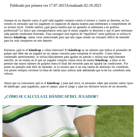
Publicado por primera vez 17-07-2015
Actualizado 02-10-2023
Aunque en un deporte como el golf cada jugador compite contra sí mismo y contra su destreza, en los
torneos es necesario que los jugadores se organicen de alguna manera para enfrentarse a competidores de
su mismo nivel. Siendo realista ¿qué gracia tendría que un aprendiz se enfrentara a un golfista
profesional? Lo único que conseguiríamos sería que el mejor jugador se aburriera y que el peor terminase
cada partido totalmente frustrado. Para conseguir esta especie de “equilibrio” entre golfistas se utiliza el
famoso
hándicap
, tantas veces mencionado pero que aún sigue siendo un concepto difícil de entender
para los más inexpertos en este deporte.
Entonces ¿qué es el
hándicap
y cómo funciona? El
hándicap
es un número que indica el promedio de
golpes que debe dar un jugador en un campo concreto para completar el recorrido. Como hemos
comentado anteriormente, se utiliza básicamente para igualar un partido y utiliza una regla bastante
sencilla: en un torneo en el que un jugador compite contra otros de menor
hándicap
, a ellos se les
permite dar mayor número de golpeos hasta el final del recorrido para así igualar las condiciones. Por
poner un ejemplo más fácil de entender, es lo mismo que si en una carrera de atletismo los corredores
con peores tiempos tuviesen la línea de salida unos metros más adelantada que la de los corredores más
veloces.
Ahora que ya conocemos qué es el
hándicap
y para qué sirve, es necesario saber que existen varios tipos
de hándicaps: para jugadores, para el campo, para el juego y para los distintos hoyos de un recorrido.
¿CÓMO SE CALCULA EL HÁNDICAP DEL JUGADOR?