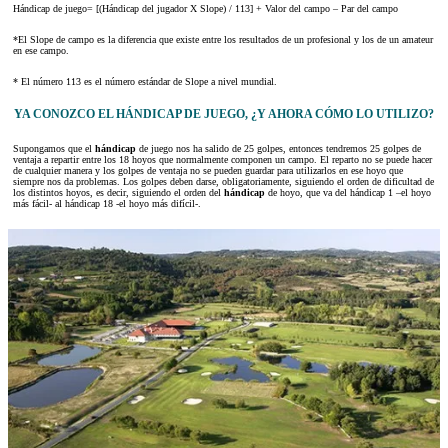
Hándicap de juego= [(Hándicap del jugador X Slope) / 113] + Valor del campo – Par del campo
*El Slope de campo es la diferencia que existe entre los resultados de un profesional y los de un amateur
en ese campo.
* El número 113 es el número estándar de Slope a nivel mundial.
YA CONOZCO EL HÁNDICAP DE JUEGO, ¿Y AHORA CÓMO LO UTILIZO?
Supongamos que el
hándicap
de juego nos ha salido de 25 golpes, entonces tendremos 25 golpes de
ventaja a repartir entre los 18 hoyos que normalmente componen un campo. El reparto no se puede hacer
de cualquier manera y los golpes de ventaja no se pueden guardar para utilizarlos en ese hoyo que
siempre nos da problemas. Los golpes deben darse, obligatoriamente, siguiendo el orden de dificultad de
los distintos hoyos, es decir, siguiendo el orden del
hándicap
de hoyo, que va del hándicap 1 –el hoyo
más fácil- al hándicap 18 -el hoyo más difícil-.