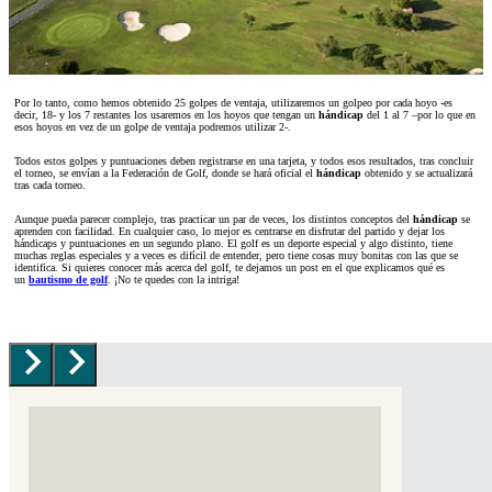
Por lo tanto, como hemos obtenido 25 golpes de ventaja, utilizaremos un golpeo por cada hoyo -es
decir, 18- y los 7 restantes los usaremos en los hoyos que tengan un
hándicap
del 1 al 7 –por lo que en
esos hoyos en vez de un golpe de ventaja podremos utilizar 2-.
Todos estos golpes y puntuaciones deben registrarse en una tarjeta, y todos esos resultados, tras concluir
el torneo, se envían a la Federación de Golf, donde se hará oficial el
hándicap
obtenido y se actualizará
tras cada torneo.
Aunque pueda parecer complejo, tras practicar un par de veces, los distintos conceptos del
hándicap
se
aprenden con facilidad. En cualquier caso, lo mejor es centrarse en disfrutar del partido y dejar los
hándicaps y puntuaciones en un segundo plano. El golf es un deporte especial y algo distinto, tiene
muchas reglas especiales y a veces es difícil de entender, pero tiene cosas muy bonitas con las que se
identifica. Si quieres conocer más acerca del golf, te dejamos un post en el que explicamos qué es
un
bautismo de golf
. ¡No te quedes con la intriga!