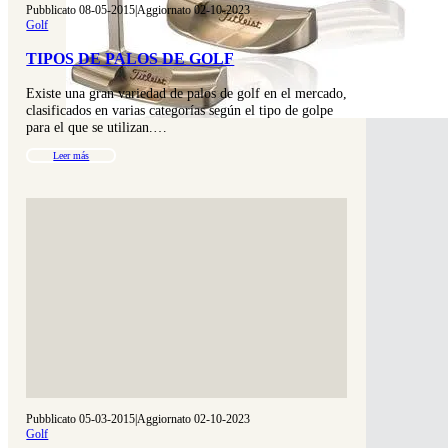
Pubblicato 08-05-2015
|
Aggiornato 02-10-2023
Golf
TIPOS DE PALOS DE GOLF
Existe una gran variedad de palos de golf en el mercado,
clasificados en varias categorías según el tipo de golpe
para el que se utilizan.…
Leer más
Pubblicato 05-03-2015
|
Aggiornato 02-10-2023
Golf