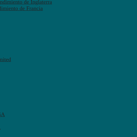
ndimiento de Inglaterra
dimiento de Francia
nited
SA
A