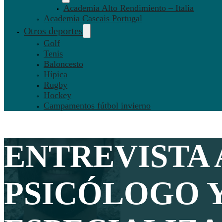
Academia Alto Rendimiento – Italia
Academia Cascais Portugal
Otros deportes
Golf
Tenis
Baloncesto
Hípica
Rugby
Hockey
Campamentos fútbol invierno
ENTREVISTA 
PSICÓLOGO 