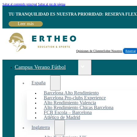
Saltar al contenido principal
Saltar al pie de página
TU TRANQUILIDAD ES NUESTRA PRIORIDAD: RESERVA FLEX
Leer más
Opiniones de Clientes
Sobre Nosotros
Reservar
Campus Verano Fútbol
España
Barcelona Alto Rendimiento
Barcelona Pro-clubs Experience
Alto Rendimiento Valencia
Alto Rendimiento Chicas Barcelona
FCB Escola – Barcelona
Atlético de Madrid
Inglaterra