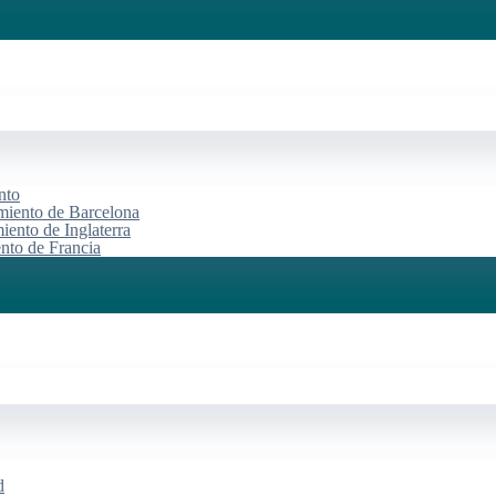
nto
miento de Barcelona
iento de Inglaterra
ento de Francia
d