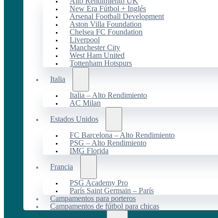
Alto Rendimiento UK
New Era Fútbol + Inglés
Arsenal Football Development
Aston Villa Foundation
Chelsea FC Foundation
Liverpool
Manchester City
West Ham United
Tottenham Hotspurs
Italia
Italia – Alto Rendimiento
AC Milan
Estados Unidos
FC Barcelona – Alto Rendimiento
PSG – Alto Rendimiento
IMG Florida
Francia
PSG Academy Pro
París Saint Germain – París
Campamentos para porteros
Campamentos de fútbol para chicas