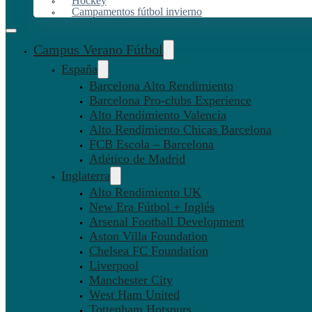
Hockey
Campamentos fútbol invierno
Campus Verano Fútbol
España
Barcelona Alto Rendimiento
Barcelona Pro-clubs Experience
Alto Rendimiento Valencia
Alto Rendimiento Chicas Barcelona
FCB Escola – Barcelona
Atlético de Madrid
Inglaterra
Alto Rendimiento UK
New Era Fútbol + Inglés
Arsenal Football Development
Aston Villa Foundation
Chelsea FC Foundation
Liverpool
Manchester City
West Ham United
Tottenham Hotspurs