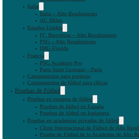
Italia
Italia – Alto Rendimiento
AC Milan
Estados Unidos
FC Barcelona – Alto Rendimiento
PSG – Alto Rendimiento
IMG Florida
Francia
PSG Academy Pro
París Saint Germain – París
Campamentos para porteros
Campamentos de fútbol para chicas
Pruebas de Fútbol
Pruebas en equipos de fútbol
Pruebas de fútbol en España
Pruebas de fútbol en Inglaterra
Pruebas en academias privadas de fútbol
Clinic Internacional de Fútbol de Alto Ren
Prueba de Fútbol de la Academia de Alto R