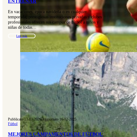
ENTRENAR
En vacaciones, época navideña o en cualquier
temporada; prestigiosas instituciones privadas y clubes
profesionales ofrecen sus campus de fútbol a niños y
niñas de todas…
Leer más
Pubblicato 13-03-2026
|
Aggiornato 16-12-2025
Fútbol
MEJORES CAMPAMENTOS DE FÚTBOL