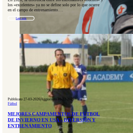
los «excelentes» ya no se define solo por lo que ocurre
en el campo de entrenamiento.…
Leer más
Pubblicato 27-03-2026
|
Aggiornato 16-12-2025
Fútbol
MEJORES CAMPAMENTOS DE FÚTBOL
DE INVIERNO EN USA – DIVERSIÓN Y
ENTRENAMIENTO