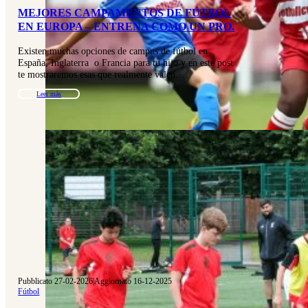
MEJORES CAMPAMENTOS DE FÚTBOL
EN EUROPA – ENTRENA COMO UN PRO.
Existen muchas opciones de campus de fútbol en
España, Inglaterra o Francia para tu hijo y en este post
te mostraremos esas que realmente valen…
Leer más
Pubblicato 27-02-2026
|
Aggiornato 16-12-2025
Fútbol