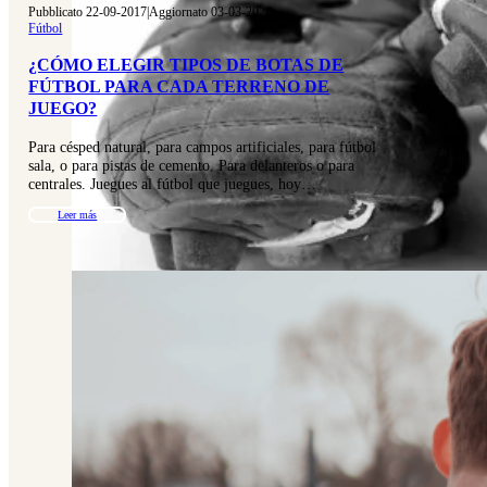
Pubblicato 22-09-2017
|
Aggiornato 03-03-2026
Fútbol
¿CÓMO ELEGIR TIPOS DE BOTAS DE
FÚTBOL PARA CADA TERRENO DE
JUEGO?
Para césped natural, para campos artificiales, para fútbol
sala, o para pistas de cemento. Para delanteros o para
centrales. Juegues al fútbol que juegues, hoy…
Leer más