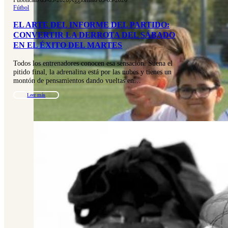
Pubblicato 03-03-2026
|
Aggiornato 03-03-2026
Fútbol
EL ARTE DEL INFORME DEL PARTIDO:
CONVERTIR LA DERROTA DEL SÁBADO
EN EL ÉXITO DEL MARTES
Todos los entrenadores conocen esa sensación. Suena el
pitido final, la adrenalina está por las nubes y tienes un
montón de pensamientos dando vueltas en…
Leer más