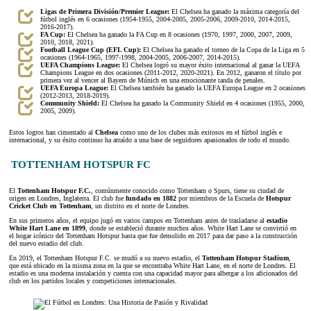
Ligas de Primera División/Premier League:
El Chelsea ha ganado la máxima categoría del
fútbol inglés en 6 ocasiones (1954-1955, 2004-2005, 2005-2006, 2009-2010, 2014-2015,
2016-2017).
FA Cup:
El Chelsea ha ganado la FA Cup en 8 ocasiones (1970, 1997, 2000, 2007, 2009,
2010, 2018, 2021).
Football League Cup (EFL Cup):
El Chelsea ha ganado el torneo de la Copa de la Liga en 5
ocasiones (1964-1965, 1997-1998, 2004-2005, 2006-2007, 2014-2015).
UEFA Champions League:
El Chelsea logró su mayor éxito internacional al ganar la UEFA
Champions League en dos ocasiones (2011-2012, 2020-2021). En 2012, ganaron el título por
primera vez al vencer al Bayern de Múnich en una emocionante tanda de penales.
UEFA Europa League:
El Chelsea también ha ganado la UEFA Europa League en 2 ocasiones
(2012-2013, 2018-2019).
Community Shield:
El Chelsea ha ganado la Community Shield en 4 ocasiones (1955, 2000,
2005, 2009).
Estos logros han cimentado al
Chelsea
como uno de los clubes más exitosos en el fútbol inglés e
internacional, y su éxito continuo ha atraído a una base de seguidores apasionados de todo el mundo.
TOTTENHAM HOTSPUR FC
El
Tottenham Hotspur F.C.
, comúnmente conocido como Tottenham o Spurs, tiene su ciudad de
origen en Londres, Inglaterra. El club fue
fundado en 1882
por miembros de la Escuela de
Hotspur
Cricket Club en Tottenham
, un distrito en el norte de Londres.
En sus primeros años, el equipo jugó en varios campos en Tottenham antes de trasladarse al
estadio
White Hart Lane en 1899
, donde se estableció durante muchos años. White Hart Lane se convirtió en
el hogar icónico del Tottenham Hotspur hasta que fue demolido en 2017 para dar paso a la construcción
del nuevo estadio del club.
En 2019, el Tottenham Hotspur F.C. se mudó a su nuevo estadio, el
Tottenham Hotspur Stadium
,
que está ubicado en la misma zona en la que se encontraba White Hart Lane, en el norte de Londres. El
estadio es una moderna instalación y cuenta con una capacidad mayor para albergar a los aficionados del
club en los partidos locales y competiciones internacionales.