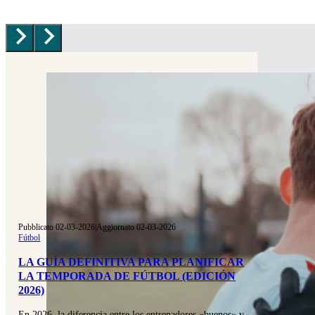
Pubblicato 02-03-2026
|
Aggiornato 02-03-2026
Fútbol
LA GUÍA DEFINITIVA PARA PLANIFICAR
LA TEMPORADA DE FÚTBOL (EDICIÓN
2026)
En 2026, la diferencia entre los entrenadores «buenos» y