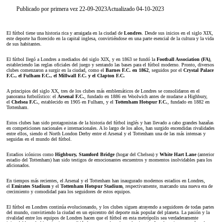
Publicado por primera vez 22-09-2023
Actualizado 04-10-2023
El fútbol tiene una historia rica y arraigada en la ciudad de
Londres
. Desde sus inicios en el siglo XIX,
este deporte ha florecido en la capital inglesa, convirtiéndose en una parte esencial de la cultura y la vida
de sus habitantes.
El fútbol llegó a Londres a mediados del siglo XIX, y en 1863 se fundó la
Football Association (FA)
,
estableciendo las reglas oficiales del juego y sentando las bases para el fútbol moderno. Pronto, diversos
clubes comenzaron a surgir en la ciudad, como el
Barnes F.C. en 1862
, seguidos por el
Crystal Palace
F.C., el Fulham F.C., el Millwall F.C. y el Clapton F.C.
A principios del siglo XX, tres de los clubes más emblemáticos de Londres se consolidaron en el
panorama futbolístico: el
Arsenal F.C.
, fundado en 1886 en Woolwich antes de mudarse a Highbury,
el
Chelsea F.C.
, establecido en 1905 en Fulham, y el
Tottenham Hotspur F.C.
, fundado en 1882 en
Tottenham.
Estos clubes han sido protagonistas de la historia del fútbol inglés y han llevado a cabo grandes hazañas
en competiciones nacionales e internacionales. A lo largo de los años, han surgido encendidas rivalidades
entre ellos, siendo el North London Derby entre el Arsenal y el Tottenham una de las más intensas y
seguidas en el mundo del fútbol.
Estadios icónicos como
Highbury, Stamford Bridge
(hogar del Chelsea) y
White Hart Lane
(anterior
estadio del Tottenham) han sido testigos de emocionantes encuentros y momentos inolvidables para los
aficionados.
En tiempos más recientes, el Arsenal y el Tottenham han inaugurado modernos estadios en Londres,
el
Emirates Stadium
y el
Tottenham Hotspur Stadium
, respectivamente, marcando una nueva era de
crecimiento y comodidad para los seguidores de estos equipos.
El fútbol en Londres continúa evolucionando, y los clubes siguen atrayendo a seguidores de todas partes
del mundo, convirtiendo la ciudad en un epicentro del deporte más popular del planeta. La pasión y la
rivalidad entre los equipos de Londres hacen que el fútbol en esta metrópolis sea verdaderamente