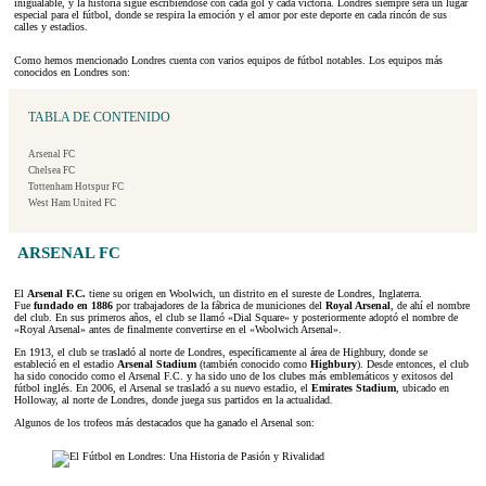
inigualable, y la historia sigue escribiéndose con cada gol y cada victoria. Londres siempre será un lugar
especial para el fútbol, donde se respira la emoción y el amor por este deporte en cada rincón de sus
calles y estadios.
Como hemos mencionado Londres cuenta con varios equipos de fútbol notables. Los equipos más
conocidos en Londres son:
TABLA DE CONTENIDO
Arsenal FC
Chelsea FC
Tottenham Hotspur FC
West Ham United FC
ARSENAL FC
El
Arsenal F.C.
tiene su origen en Woolwich, un distrito en el sureste de Londres, Inglaterra.
Fue
fundado en 1886
por trabajadores de la fábrica de municiones del
Royal Arsenal
, de ahí el nombre
del club. En sus primeros años, el club se llamó «Dial Square» y posteriormente adoptó el nombre de
«Royal Arsenal» antes de finalmente convertirse en el «Woolwich Arsenal».
En 1913, el club se trasladó al norte de Londres, específicamente al área de Highbury, donde se
estableció en el estadio
Arsenal Stadium
(también conocido como
Highbury
). Desde entonces, el club
ha sido conocido como el Arsenal F.C. y ha sido uno de los clubes más emblemáticos y exitosos del
fútbol inglés. En 2006, el Arsenal se trasladó a su nuevo estadio, el
Emirates Stadium
, ubicado en
Holloway, al norte de Londres, donde juega sus partidos en la actualidad.
Algunos de los trofeos más destacados que ha ganado el Arsenal son: