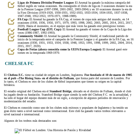
Ligas de Primera División/Premier League:
El Arsenal ha ganado la máxima categoría del
fútbol inglés en varias ocasiones. Ha conseguido el título de liga en 3 ocasiones durante la era
de la Premier League (1997-1998, 2001-2002, 2003-2004) y en 10 ocasiones durante la era de
la First Division (1919-1920, 1930-1931, 1932-1933, 1933-1934, 1934-1935, 1937-1938,
1947-1948, 1952-1953, 1970-1971, 1988-1989).
FA Cup:
El Arsenal ha ganado la FA Cup, el torneo de copa más antiguo del mundo, en 14
ocasiones (1930, 1936, 1950, 1971, 1979, 1993, 1998, 2002, 2003, 2005, 2014, 2015, 2017,
2020). Hasta el momento, es el equipo que más veces ha ganado este prestigioso torneo.
Football League Cup (EFL Cup):
El Arsenal ha ganado el torneo de la Copa de la Liga dos
veces (1986-1987, 1992-1993).
Community Shield:
El Arsenal ha ganado la Community Shield, el tradicional partido de
inicio de la temporada entre el campeón de la Premier League y el ganador de la FA Cup, en 16
ocasiones (1930, 1931, 1933, 1934, 1938, 1948, 1953, 1991, 1998, 1999, 2002, 2004, 2014,
2015, 2017, 2020).
Copa de Ferias (ahora conocida como la UEFA Europa League):
El Arsenal ganó este
torneo en la temporada 1969-1970.
CHELSEA FC
El
Chelsea F.C.
tiene su ciudad de origen en Londres, Inglaterra.
Fue fundado el 10 de marzo de 1905
en el pub «The Rising Sun» en el distrito de Fulham
, que forma parte del suroeste de Londres. Por
lo tanto, el Chelsea es otro de los clubes de fútbol importantes que tienen su origen en la capital
británica.
El estadio original del Chelsea era el
Stamford Bridge
, ubicado en el distrito de Fulham, donde el club
ha jugado desde su fundación. Stamford Bridge sigue siendo la sede del Chelsea F.C. en la actualidad, y
ha sido el hogar del equipo durante más de un siglo, a excepción de algunos períodos de renovación y
modernización del estadio.
El Chelsea es conocido como uno de los clubes más exitosos y populares de Inglaterra y ha tenido un
gran éxito tanto a nivel nacional como internacional. Este club ha ganado varios trofeos relevantes a
nivel nacional e internacional.
Algunos de los trofeos más destacados son: