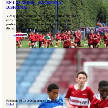
EN LOS ALPES – ¡ENTRENA Y
DISFRUTA!
Y es que estos campamentos son ofertados, algunos de
ellos, por grandes instituciones privadas y clubes
profesionales que buscan reclutar joyas para sus
divisiones inferiores…
Leer más
Pubblicato 06-03-2026
|
Aggiornato 16-12-2025
Fútbol