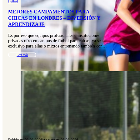
Fútbol
MEJORES CAMPAMENTOS PARA
CHICAS EN LONDRES – DIVERSIÓN Y
APRENDIZAJE
Es por eso que equipos profesionales e instituciones
privadas ofrecen campus de fútbol para chicas, ya sea
exclusivo para ellas o mixtos entrenando también con…
Leer más