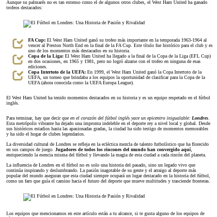
Aunque su palmarés no es tan extenso como el de algunos otros clubes, el West Ham United ha ganado
trofeos destacados:
FA Cup:
El West Ham United ganó su trofeo más importante en la temporada 1963-1964 al
vencer al Preston North End en la final de la FA Cup. Este título fue histórico para el club y es
uno de los momentos más destacados en su historia.
Copa de la Liga:
El West Ham United ha llegado a la final de la Copa de la Liga (EFL Cup)
en dos ocasiones, en 1965 y 1981, pero no logró alzarse con el trofeo en ninguna de esas
ediciones.
Copa Intertoto de la UEFA:
En 1999, el West Ham United ganó la Copa Intertoto de la
UEFA, un torneo que brindaba a los equipos la oportunidad de clasificar para la Copa de la
UEFA (ahora conocida como la UEFA Europa League).
El West Ham United ha tenido momentos destacados en su historia y es un equipo respetado en el fútbol
inglés.
Para terminar, hay que decir que
en el corazón del fútbol inglés yace un epicentro inigualable:
Londres
.
Esta metrópolis vibrante ha dejado una impronta indeleble en el deporte rey a nivel local y global. Desde
sus históricos estadios hasta las apasionadas gradas, la ciudad ha sido testigo de momentos memorables
y ha sido el hogar de clubes legendarios.
La diversidad cultural de Londres se refleja en la ecléctica mezcla de talento futbolístico que ha florecido
en sus campos de juego.
Jugadores de todos los rincones del mundo han convergido aquí
,
enriqueciendo la esencia misma del fútbol y llevando la magia de esta ciudad a cada rincón del planeta.
La influencia de Londres en el fútbol no es solo una historia del pasado, sino un legado vivo que
continúa inspirando y deslumbrando. La pasión inagotable de su gente y el arraigo al deporte más
popular del mundo aseguran que esta ciudad siempre ocupará un lugar destacado en la historia del fútbol,
como un faro que guía el camino hacia el futuro del deporte que mueve multitudes y trasciende fronteras.
Los equipos que mencionamos en este artículo están a tu alcance, si te gusta alguno de los equipos de