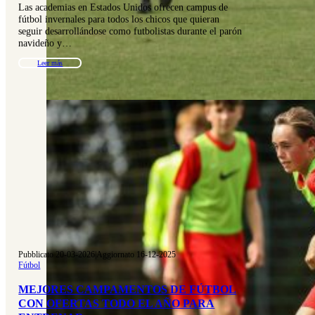
Las academias en Estados Unidos ofrecen campus de
fútbol invernales para todos los chicos que quieran
seguir desarrollándose como futbolistas durante el parón
navideño y…
Leer más
Pubblicato 20-03-2026
|
Aggiornato 16-12-2025
Fútbol
MEJORES CAMPAMENTOS DE FÚTBOL
CON OFERTAS TODO EL AÑO PARA