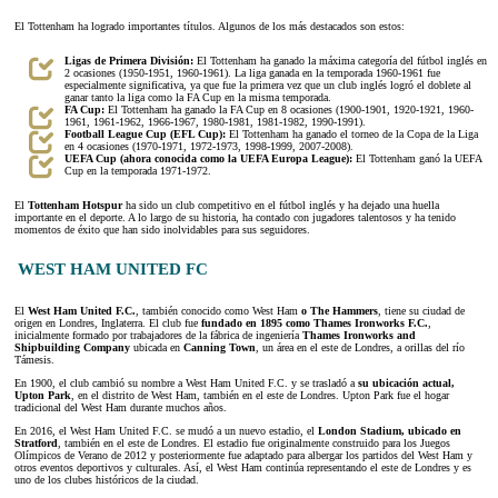
El Tottenham ha logrado importantes títulos. Algunos de los más destacados son estos:
Ligas de Primera División:
El Tottenham ha ganado la máxima categoría del fútbol inglés en
2 ocasiones (1950-1951, 1960-1961). La liga ganada en la temporada 1960-1961 fue
especialmente significativa, ya que fue la primera vez que un club inglés logró el doblete al
ganar tanto la liga como la FA Cup en la misma temporada.
FA Cup:
El Tottenham ha ganado la FA Cup en 8 ocasiones (1900-1901, 1920-1921, 1960-
1961, 1961-1962, 1966-1967, 1980-1981, 1981-1982, 1990-1991).
Football League Cup (EFL Cup):
El Tottenham ha ganado el torneo de la Copa de la Liga
en 4 ocasiones (1970-1971, 1972-1973, 1998-1999, 2007-2008).
UEFA Cup (ahora conocida como la UEFA Europa League):
El Tottenham ganó la UEFA
Cup en la temporada 1971-1972.
El
Tottenham Hotspur
ha sido un club competitivo en el fútbol inglés y ha dejado una huella
importante en el deporte. A lo largo de su historia, ha contado con jugadores talentosos y ha tenido
momentos de éxito que han sido inolvidables para sus seguidores.
WEST HAM UNITED FC
El
West Ham United F.C.
, también conocido como West Ham
o The Hammers
, tiene su ciudad de
origen en Londres, Inglaterra. El club fue
fundado en 1895 como Thames Ironworks F.C.
,
inicialmente formado por trabajadores de la fábrica de ingeniería
Thames Ironworks and
Shipbuilding Company
ubicada en
Canning Town
, un área en el este de Londres, a orillas del río
Támesis.
En 1900, el club cambió su nombre a West Ham United F.C. y se trasladó a
su ubicación actual,
Upton Park
, en el distrito de West Ham, también en el este de Londres. Upton Park fue el hogar
tradicional del West Ham durante muchos años.
En 2016, el West Ham United F.C. se mudó a un nuevo estadio, el
London Stadium, ubicado en
Stratford
, también en el este de Londres. El estadio fue originalmente construido para los Juegos
Olímpicos de Verano de 2012 y posteriormente fue adaptado para albergar los partidos del West Ham y
otros eventos deportivos y culturales. Así, el West Ham continúa representando el este de Londres y es
uno de los clubes históricos de la ciudad.