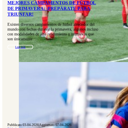
MEJORES CAMPAMENTOS DE FÚTBOL
DE PRIMAVERA: ¡PREPÁRATE PARA
TRIUNFAR!
Existen diversos campamentos de fútbol alrededor del
mundo con fechas durante la primavera, algunos incluso
con modalidades de alto rendimiento o intensivas que
son únicamente…
Leer más
Pubblicato 03-04-2026
|
Aggiornato 07-04-2026