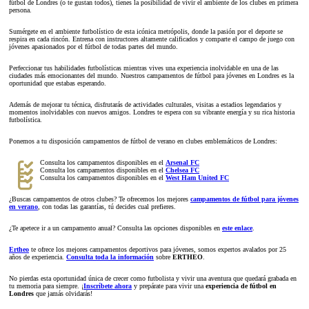
fútbol de Londres (o te gustan todos), tienes la posibilidad de vivir el ambiente de los clubes en primera
persona.
Sumérgete en el ambiente futbolístico de esta icónica metrópolis, donde la pasión por el deporte se
respira en cada rincón. Entrena con instructores altamente calificados y comparte el campo de juego con
jóvenes apasionados por el fútbol de todas partes del mundo.
Perfeccionar tus habilidades futbolísticas mientras vives una experiencia inolvidable en una de las
ciudades más emocionantes del mundo. Nuestros campamentos de fútbol para jóvenes en Londres es la
oportunidad que estabas esperando.
Además de mejorar tu técnica, disfrutarás de actividades culturales, visitas a estadios legendarios y
momentos inolvidables con nuevos amigos. Londres te espera con su vibrante energía y su rica historia
futbolística.
Ponemos a tu disposición campamentos de fútbol de verano en clubes emblemáticos de Londres:
Consulta los campamentos disponibles en el
Arsenal FC
Consulta los campamentos disponibles en el
Chelsea FC
Consulta los campamentos disponibles en el
West Ham United FC
¿Buscas campamentos de otros clubes? Te ofrecemos los mejores
campamentos de fútbol para jóvenes
en verano
, con todas las garantías, tú decides cual prefieres.
¿Te apetece ir a un campamento anual? Consulta las opciones disponibles en
este enlace
.
Ertheo
te ofrece los mejores campamentos deportivos para jóvenes, somos expertos avalados por 25
años de experiencia.
Consulta toda la información
sobre
ERTHEO
.
No pierdas esta oportunidad única de crecer como futbolista y vivir una aventura que quedará grabada en
tu memoria para siempre. ¡
Inscríbete ahora
y prepárate para vivir una
experiencia de fútbol en
Londres
que jamás olvidarás!