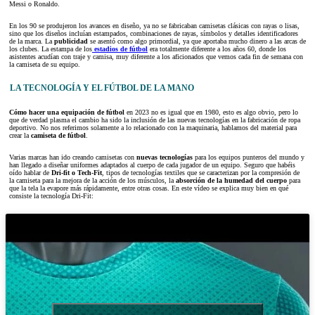
Messi o Ronaldo.
En los 90 se produjeron los avances en diseño, ya no se fabricaban camisetas clásicas con rayas o lisas,
sino que los diseños incluían estampados, combinaciones de rayas, símbolos y detalles identificadores
de la marca. La
publicidad
se asentó como algo primordial, ya que aportaba mucho dinero a las arcas de
los clubes. La estampa de los
estadios de fútbol
era totalmente diferente a los años 60, donde los
asistentes acudían con traje y camisa, muy diferente a los aficionados que vemos cada fin de semana con
la camiseta de su equipo.
LA TECNOLOGÍA Y EL FÚTBOL DE LA MANO
Cómo hacer una equipación de fútbol
en 2023 no es igual que en 1980, esto es algo obvio, pero lo
que de verdad plasma el cambio ha sido la inclusión de las nuevas tecnologías en la fabricación de ropa
deportivo. No nos referimos solamente a lo relacionado con la maquinaria, hablamos del material para
crear la
camiseta de fútbol
.
Varias marcas han ido creando camisetas con
nuevas tecnologías
para los equipos punteros del mundo y
han llegado a diseñar uniformes adaptados al cuerpo de cada jugador de un equipo. Seguro que habéis
oído hablar de
Dri-fit o Tech-Fit
, tipos de tecnologías textiles que se caracterizan por la compresión de
la camiseta para la mejora de la acción de los músculos, la
absorción de la humedad del cuerpo
para
que la tela la evapore más rápidamente, entre otras cosas. En este vídeo se explica muy bien en qué
consiste la tecnología Dri-Fit: