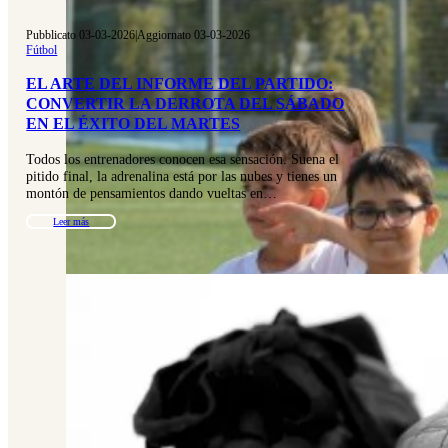
Pubblicato 03-03-2026
|
Aggiornato 03-03-2026
Fútbol
EL ARTE DEL INFORME DEL PARTIDO:
CONVERTIR LA DERROTA DEL SÁBADO
EN EL ÉXITO DEL MARTES
Todos los entrenadores conocen esa sensación. Suena el
pitido final, la adrenalina está por las nubes y tienes un
montón de pensamientos dando vueltas en…
Leer más