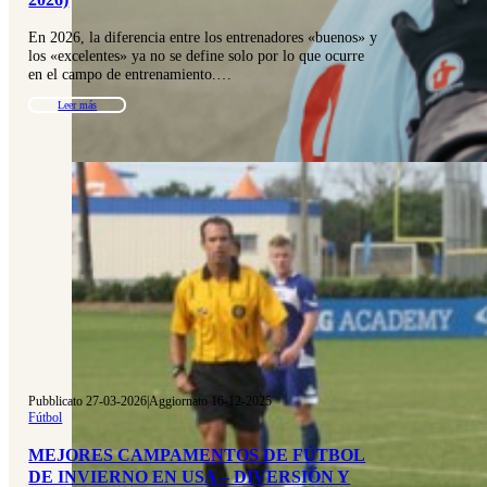
En 2026, la diferencia entre los entrenadores «buenos» y
los «excelentes» ya no se define solo por lo que ocurre
en el campo de entrenamiento.…
Leer más
Pubblicato 27-03-2026
|
Aggiornato 16-12-2025
Fútbol
MEJORES CAMPAMENTOS DE FÚTBOL
DE INVIERNO EN USA – DIVERSIÓN Y