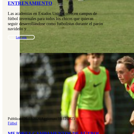
ENTRENAMIENTO
Las academias en Estados Unidos ofrecen campus de
fútbol invernales para todos los chicos que quieran
seguir desarrollándose como futbolistas durante el parón
navideño y…
Leer más
Pubblicato 20-03-2026
|
Aggiornato 16-12-2025
Fútbol
MEJORES CAMPAMENTOS DE FÚTBOL