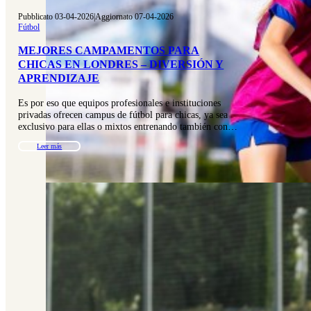
Pubblicato 03-04-2026
|
Aggiornato 07-04-2026
Fútbol
MEJORES CAMPAMENTOS PARA
CHICAS EN LONDRES – DIVERSIÓN Y
APRENDIZAJE
Es por eso que equipos profesionales e instituciones
privadas ofrecen campus de fútbol para chicas, ya sea
exclusivo para ellas o mixtos entrenando también con…
Leer más