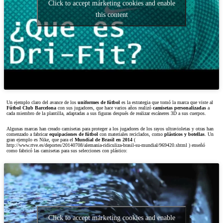
Click to accept márketing cookies and enable
this content
Un ejemplo claro del avance de los
uniformes de fútbol
es la estrategia que tomó la marca que viste al
Fútbol Club Barcelona
con sus jugadores, que hace varios años realizó
camisetas personalizadas
a
cada miembro de la plantilla, adaptadas a sus figuras después de realizar escáneres 3D a sus cuerpos.
Algunas marcas han creado camisetas para proteger a los jugadores de los rayos ultravioletas y otras han
comenzado a fabricar
equipaciones de fútbol
con materiales reciclados, como
plásticos y botellas
. Un
gran ejemplo es Nike, que para el
Mundial de Brasil en 2014
(
http://www.rtve.es/deportes/20140708/alemania-ridiculiza-brasil-su-mundial/969420.shtml ) enseñó
como fabricó las camisetas para sus selecciones con plástico:
Click to accept márketing cookies and enable