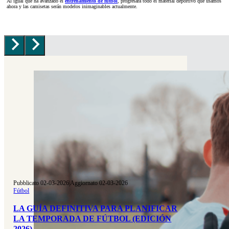
Al igual que ha avanzado el
entrenamiento de fútbol
, progresará todo el material deportivo que usamos
ahora y las camisetas serán modelos inimaginables actualmente.
Pubblicato 02-03-2026
|
Aggiornato 02-03-2026
Fútbol
LA GUÍA DEFINITIVA PARA PLANIFICAR
LA TEMPORADA DE FÚTBOL (EDICIÓN
2026)