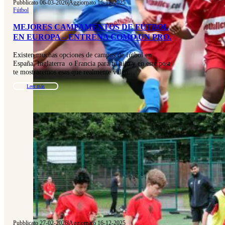
Pubblicato 06-03-2026
|
Aggiornato 16-12-2025
Fútbol
MEJORES CAMPAMENTOS DE FÚTBOL
EN EUROPA – ENTRENA COMO UN PRO.
Existen muchas opciones de campus de fútbol en
España, Inglaterra o Francia para tu hijo y en este post
te mostraremos esas que realmente valen…
Leer más
Pubblicato 27-02-2026
|
Aggiornato 16-12-2025