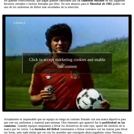
los grandes coleccionistas, que pagan grandes cantidades por las
camisetas oficiales
de sus jugadores
favoritos retirados e incluso firmadas por ellos. En este anuncio para el
Mundial de 1982
podéis ver
uno de los uniformes de fútbol más recordados de la selección:
Click to accept márketing cookies and enable
this content
Actualmente es impensable que un equipo no tenga un contrato firmado con una marca deportiva para
que cree sus uniformes y material para entrenar. Otro elemento que apareció fue la
publicidad en las
camisetas
. Grandes equipos empezaron a llevar los distintivos de todo tipo, aparte del símbolo de la
marca que les vestía. Las
leyendas del fútbol
comenzaron a firmar contratos con las marcas para llevar
sus botas, pero nada tenían que ver con los acuerdos que consiguen ahora jugadores como Neymar,