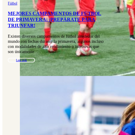
Fútbol
MEJORES CAMPAMENTOS DE FÚTBOL
DE PRIMAVERA: ¡PREPÁRATE PARA
TRIUNFAR!
Existen diversos campamentos de fútbol alrededor del
mundo con fechas durante la primavera, algunos incluso
con modalidades de alto rendimiento o intensivas que
son únicamente…
Leer más