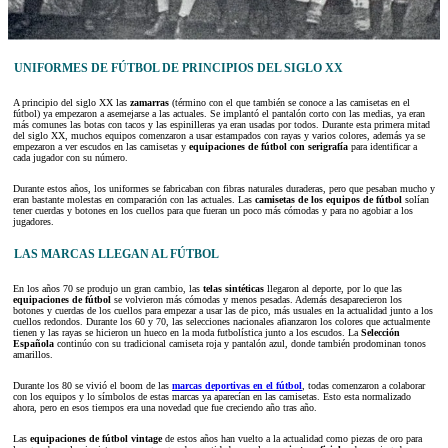
UNIFORMES DE FÚTBOL DE PRINCIPIOS DEL SIGLO XX
A principio del siglo XX las
zamarras
(término con el que también se conoce a las camisetas en el
fútbol) ya empezaron a asemejarse a las actuales. Se implantó el pantalón corto con las medias, ya eran
más comunes las botas con tacos y las espinilleras ya eran usadas por todos. Durante esta primera mitad
del siglo XX, muchos equipos comenzaron a usar estampados con rayas y varios colores, además ya se
empezaron a ver escudos en las camisetas y
equipaciones de fútbol con serigrafía
para identificar a
cada jugador con su número.
Durante estos años, los uniformes se fabricaban con fibras naturales duraderas, pero que pesaban mucho y
eran bastante molestas en comparación con las actuales. Las
camisetas de los equipos de fútbol
solían
tener cuerdas y botones en los cuellos para que fueran un poco más cómodas y para no agobiar a los
jugadores.
LAS MARCAS LLEGAN AL FÚTBOL
En los años 70 se produjo un gran cambio, las
telas sintéticas
llegaron al deporte, por lo que las
equipaciones de fútbol
se volvieron más cómodas y menos pesadas. Además desaparecieron los
botones y cuerdas de los cuellos para empezar a usar las de pico, más usuales en la actualidad junto a los
cuellos redondos. Durante los 60 y 70, las selecciones nacionales afianzaron los colores que actualmente
tienen y las rayas se hicieron un hueco en la moda futbolística junto a los escudos. La
Selección
Española
continúo con su tradicional camiseta roja y pantalón azul, donde también prodominan tonos
amarillos.
Durante los 80 se vivió el boom de las
marcas deportivas en el fútbol
, todas comenzaron a colaborar
con los equipos y lo símbolos de estas marcas ya aparecían en las camisetas. Esto esta normalizado
ahora, pero en esos tiempos era una novedad que fue creciendo año tras año.
Las
equipaciones de fútbol vintage
de estos años han vuelto a la actualidad como piezas de oro para