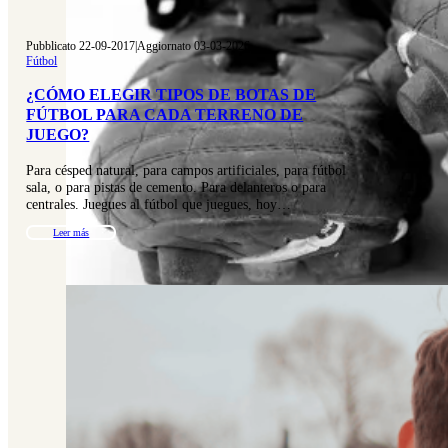
Pubblicato 22-09-2017
|
Aggiornato 03-03-2026
Fútbol
¿CÓMO ELEGIR TIPOS DE BOTAS DE
FÚTBOL PARA CADA TERRENO DE
JUEGO?
Para césped natural, para campos artificiales, para fútbol
sala, o para pistas de cemento. Para delanteros o para
centrales. Juegues al fútbol que juegues, hoy…
Leer más