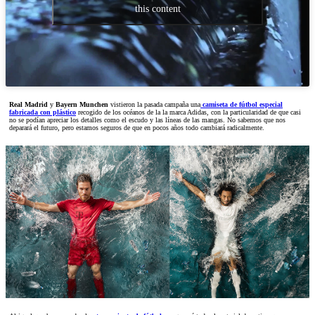
this content
Real Madrid
y
Bayern Munchen
vistieron la pasada campaña una
camiseta de fútbol especial
fabricada con plástico
recogido de los océanos de la la marca Adidas, con la particularidad de que casi
no se podían apreciar los detalles como el escudo y las líneas de las mangas. No sabemos que nos
deparará el futuro, pero estamos seguros de que en pocos años todo cambiará radicalmente.