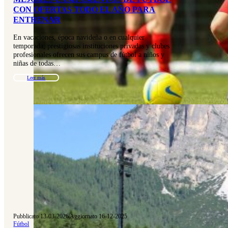
CON OFERTAS TODO EL AÑO PARA
ENTRENAR
En vacaciones, época navideña o en cualquier
temporada; prestigiosas instituciones privadas y clubes
profesionales ofrecen sus campus de fútbol a niños y
niñas de todas…
Leer más
Pubblicato 13-03-2026
|
Aggiornato 16-12-2025
Fútbol