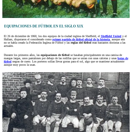
EQUIPACIONES DE FÚTBOL EN EL SIGLO XIX
El 26 de diciembre de 1860, los dos equipos de la ciudad inglesa de Sheffield, el
Sheffield United
y el
Hallam, disputaron el considerado como
primer partido de fútbol oficial de la historia
, aunque aún
no se había creado la Federación Inglesa de Fútbol y las
reglas del fútbol
eran bastantes distintas a las
actuales.
Durante los primeros años, las
equipaciones de fútbol
se basaban principalmente en una camisa de
mangas largas, unos pantalones por debajo de las rodillas que se unían con unas calcetas y unas
botas de
fútbol
negras de cuero. Los porteros solían llevar gorras para el sol, algo que se mantiene actualmente
aunque muy pocos la usan.