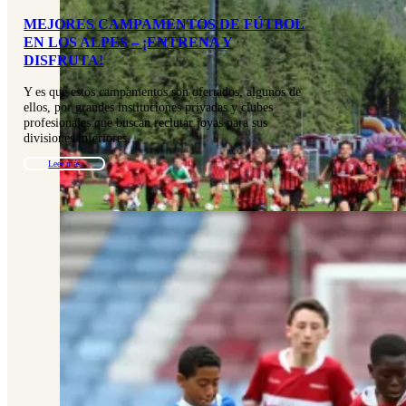
MEJORES CAMPAMENTOS DE FÚTBOL
EN LOS ALPES – ¡ENTRENA Y
DISFRUTA!
Y es que estos campamentos son ofertados, algunos de
ellos, por grandes instituciones privadas y clubes
profesionales que buscan reclutar joyas para sus
divisiones inferiores…
Leer más