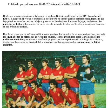
Publicado por primera vez 19-01-2017
Actualizado 02-10-2023
Desde que se comenzó a jugar al balompié en las Islas Británicas allá por el siglo XIX, las
reglas del
fútbol
, el juego en sí y todo lo que rodea a este deporte ha sufrido grandes cambios hasta llegar a lo que
hoy practicamos en las canchas callejeras y vemos en la televisión. La forma de jugar, los balones, las
porterías de fútbol
o los terrenos de juego han ido variando décadas tras décadas y lo seguirán haciendo
en los próximos tiempos.
Una de las cosas que ha sufrido modificaciones, gracias a los empeños de las marcas deportivas, han sido
las
equipaciones de fútbol
que se visten los equipos. Hemos investigado sobre la evolución de los
uniformes de fútbol
y os vamos a enseñar el progreso que han experimentado a lo largo de la historia,
diseños que han vuelto en la actualidad y materiales que han compuesto las
equipaciones de fútbol
antiguas
.