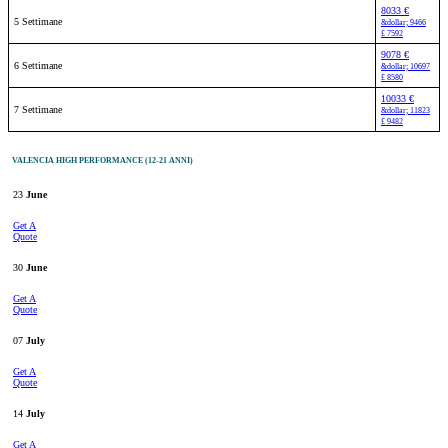
8033 €
5 Settimane
&dollar; 9466
£ 7592
9078 €
6 Settimane
&dollar; 10697
£ 8580
10033 €
7 Settimane
&dollar; 11823
£ 9482
VALENCIA HIGH PERFORMANCE (12-21 ANNI)
23
June
Get A
Quote
30
June
Get A
Quote
07
July
Get A
Quote
14
July
Get A