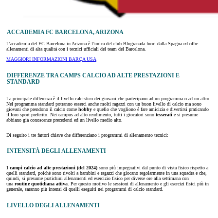
ACCADEMIA FC BARCELONA, ARIZONA
L’accademia del FC Barcelona in Arizona è l’unica del club Blugranada fuori dalla Spagna ed offre
allenamenti di alta qualità con i tecnici ufficiali del team del Barcelona.
MAGGIORI INFORMAZIONI BARÇA USA
DIFFERENZE TRA CAMPS CALCIO AD ALTE PRESTAZIONI E
STANDARD
La principale differenza è il livello calcistico dei giovani che partecipano ad un programma o ad un altro.
Nel programma standard potranno esserci anche molti ragazzi con un buon livello di calcio ma sono
giovani che prendono il calcio come
hobby
e quello che vogliono è fare amicizia e divertirsi praticando
il loro sport preferito. Nei campus ad alto rendimento, tutti i giocatori sono
tesserati
e si presume
abbiano già conoscenze precedenti ed un livello medio alto.
Di seguito i tre fattori chiave che differenziano i programmi di allenamento tecnici:
INTENSITÀ DEGLI ALLENAMENTI
I campi calcio ad alte prestazioni (del 2024)
sono più impegnativi dal punto di vista fisico rispetto a
quelli standard, poiché sono rivolti a bambini e ragazzi che giocano regolarmente in una squadra e che,
quindi, si presume pratichini allenamenti ed esercizio fisico per diverse ore alla settimana con
una
routine quotidiana attiva
. Per questo motivo le sessioni di allenamento e gli esercizi fisici più in
generale, saranno più intensi di quelli eseguiti nei programmi di calcio standard.
LIVELLO DEGLI ALLENAMENTI