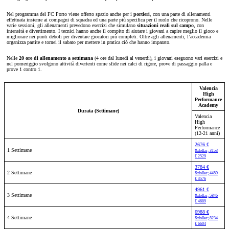
Nel programma del FC Porto viene offerto spazio anche per i
portieri
, con una parte di allenamenti
effettuata insieme ai compagni di squadra ed una parte più specifica per il ruolo che ricoprono. Nelle
varie sessioni, gli allenamenti prevedono esercizi che simulano
situazioni reali sul campo
, con
intensità e divertimento. I tecnici hanno anche il compito di aiutare i giovani a capire meglio il gioco e
migliorare nei punti deboli per diventare giocatori più completi. Oltre agli allenamenti, l’accademia
organizza partite e tornei il sabato per mettere in pratica ciò che hanno imparato.
Nelle
20 ore di allenamento a settimana
(4 ore dal lunedì al venerdì), i giovani eseguono vari esercizi e
nel pomeriggio svolgono attività divertenti come sfide nei calci di rigore, prove di passaggio palla e
prove 1 contro 1.
Valencia
High
Performance
Academy
Durata (Settimane)
Valencia
High
Performance
(12-21 anni)
2676 €
1 Settimane
&dollar; 3153
£ 2529
3784 €
2 Settimane
&dollar; 4459
£ 3576
4961 €
3 Settimane
&dollar; 5846
£ 4689
6988 €
4 Settimane
&dollar; 8234
£ 6604