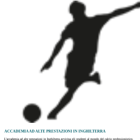
ACCADEMIA AD ALTE PRESTAZIONI IN INGHILTERRA
L’accademia ad alte prestazioni in Inghilterra avvicina gli studenti al mondo del calcio professionistico,