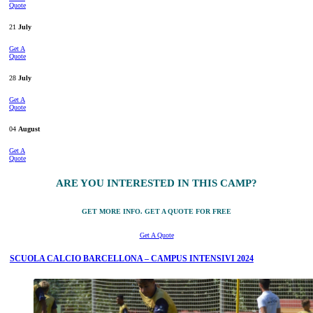
Quote
21
July
Get A
Quote
28
July
Get A
Quote
04
August
Get A
Quote
ARE YOU INTERESTED IN THIS CAMP?
GET MORE INFO. GET A QUOTE FOR FREE
Get A Quote
SCUOLA CALCIO BARCELLONA – CAMPUS INTENSIVI 2024