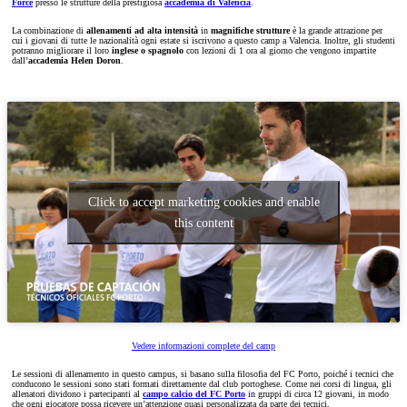
Force
presso le strutture della prestigiosa
accademia di Valencia
.
La combinazione di
allenamenti ad alta intensità
in
magnifiche strutture
è la grande attrazione per
cui i giovani di tutte le nazionalità ogni estate si iscrivono a questo camp a Valencia. Inoltre, gli studenti
potranno migliorare il loro
inglese o spagnolo
con lezioni di 1 ora al giorno che vengono impartite
dall’
accademia Helen Doron
.
Click to accept marketing cookies and enable
this content
Vedere informazioni complete del camp
Le sessioni di allenamento in questo campus, si basano sulla filosofia del FC Porto, poiché i tecnici che
conducono le sessioni sono stati formati direttamente dal club portoghese. Come nei corsi di lingua, gli
allenatori dividono i partecipanti al
campo calcio del FC Porto
in gruppi di circa 12 giovani, in modo
che ogni giocatore possa ricevere un’attenzione quasi personalizzata da parte dei tecnici.