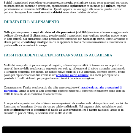
Poiché i partecipanti possiedono una conoscenza strategica preliminare, sanno come muoversi sul campo
ed hanno nozioni tecniche e strategiche, apprenderanno
rapidamente
ed in modo più
efficace
, capendo
perfettamente le istruzioni dell’allenatore. Questo apporta un vantaggio alle sessioni perché i tecnici
potranno insegnare loro
nuovi concetti calcistici
senza dover iniziare delle basi.
DURATA DELL’ALLENAMENTO
Nelle giornate presso i
campi di calcio ad alte prestazioni (del 2024)
tendono ad essere maggiormente
dedicate alle sessioni di allenamento, proprio perché i partecipanti non vogliono spendere troppo tempo
in altre attività. Gli allenamenti sono generalmente combinati con
workshop teorici
, come la visione di
alcune partite, e
workshop strategici
in cui si apprende la teoria che successivamente si trasformerá in
pratica nelle varie sessioni in campo.
PASSI PRECEDENTI ALL’ENTRATA ANNUALE IN ACCADEMIA
Molti dei camps di cui parleremo qui di seguito, offrono la possibilità di trascorrere anche più di un
anno all’interno della scuola calcio seguendo non solo gli allenamenti di calcio ma anche continuando
l’istruzione scolastica; per questo, un campo estivo calcio di 1 o 2 settimane, potrebbe essere il primo
passo per capire cosa vuol dire vivere in un’
accademia calcio annuale
ma anche per capire se si
possiede il livello richiesto per progredire con i tecnici durante una stagione.
Concretamente, l’unica scuola calcio che offre questa opzione è l’
accademia ad alte prestazioni di
Barcellona
, ​​anche se tutte le altre accademie possono essere utili come test e conoscere come sono in
realtá le sessioni di allenamento ad alta intensità.
I camps ad alte prestazioni che offriamo sono organizzati da accademie di calcio professionali, centri che
forniscono un’esperienza diversa dai camps calcio tradizionali. Nel seguente video spieghiamo quali
sono
le differenze tra le accademie di calcio ad alte prestazioni ed i camps calcistici
: anche se in
entrambi si pratica calcio, le sessioni sono molto distinte.