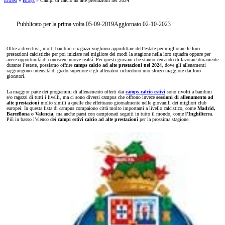
Ertheo
»
Blogs
»
Campi di calcio ad alte prestazioni nel 2024
Pubblicato per la prima volta 05-09-2019
Aggiornato 02-10-2023
Oltre a divertirsi, molti bambini e ragazzi vogliono approfittare dell’estate per migliorare le loro
prestazioni calcistiche per poi iniziare nel migliore dei modi la stagione nella loro squadra oppure per
avere opportunità di conoscere nuove realtá. Per questi giovani che stanno cercando di lavorare duramente
durante l’estate, possiamo offrire
camps calcio ad alte prestazioni nel 2024
, dove gli allenamenti
raggiungono intensità di grado superiore e gli allenatori richiedono uno sforzo maggiore dai loro
giocatori.
La maggior parte dei programmi di allenamento offerti dai
camps calcio estivi
sono rivolti a bambini
e/o ragazzi di tutti i livelli, ma ci sono diversi campus che offrono invece
sessioni di allenamento ad
alte prestazioni
molto simili a quelle che effettuano giornalmente nelle giovanili dei migliori club
europei. In questa lista di campus compaiono città molto importanti a livello calcistico, come
Madrid,
Barcellona o Valencia
, ma anche paesi con campionati seguiti in tutto il mondo, come
l’Inghilterra
.
Più in basso l’elenco dei
campi estivi calcio ad alte prestazioni
per la prossima stagione.