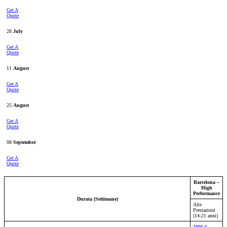
Get A
Quote
28
July
Get A
Quote
11
August
Get A
Quote
25
August
Get A
Quote
08
September
Get A
Quote
Barcelona –
High
Performance
Durata (Settimane)
Alte
Prestazioni
(14-21 anni)
3896 €