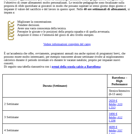
l’obiettivo di creare allenamenti molto personalizzati. Le tecniche pedagogiche sono focalizzate sulla
proposta di sfide quotidiane ai giocatori in modo che possano superare se stessi giorno dopo giorno e
imparare il valore del sacrificio e del lavoro in questo sport. Nelle
40 ore settimanali di allenamenti
, si
impara a:
Migliorare la concentrazione.
Prendere decisioni.
Avere una vasta conoscenza della tecnica.
Percepire le giocate e le posizioni della propria squadra e di quella avversaria.
Acquisire il ritmo e l’intensità del gioco di alto livello europeo.
Vedere informazioni complete del camp
È un’accademia che offre, ovviamente, programmi annuali ma anche opzioni di programmi brevi, che
possono essere molto interessanti; per esempio trascorrere alcune settimane rivolte al miglioramento
calcistico durante il periodo invernale e/o durante le vacanze natalizie, proprio per imparare nuovi
concetti.
Di seguito una tabella riassuntiva con i
prezzi della scuola calcio a Barcellona
:
Barcelona –
High
Performance
Durata (Settimane)
Tecnico/Intensivo
(6-13 anni)
2659 €
2 Settimane
&dollar; 3133
£ 2513
3490 €
3 Settimane
&dollar; 4112
£ 3298
4699 €
4 Settimane
&dollar; 5537
£ 4441