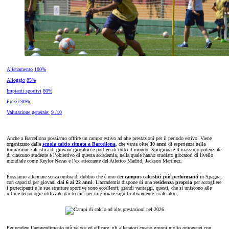
Allenamento
100%
Alloggio
85%
Impianti sportivi
80%
Prezzi
90%
Valutazione generale:
9 /10
Anche a Barcellona possiamo offrire un campo estivo ad alte prestazioni per il periodo estivo. Viene
organizzato dalla
scuola calcio situata a Barcellona
, che vanta oltre
30 anni
di esperienza nella
formazione calcistica di giovani giocatori e portieri di tutto il mondo. Sprigionare il massimo potenziale
di ciascuno studente è l’obiettivo di questa accademia, nella quale hanno studiato giocatori di livello
mondiale come Keylor Navas e l’ex attaccante del Atletico Madrid, Jackson Martínez.
Possiamo affermare senza ombra di dubbio che è uno dei
campus calcistici più performanti
in Spagna,
con capacità per giovani
dai 6 ai 22 anni
. L’accademia dispone di una
residenza propria
per accogliere
i partecipanti e le sue strutture sportive sono eccellenti; grandi vantaggi, questi, che si uniscono alle
ultime tecnologie utilizzate dai tecnici per migliorare significativamente i calciatori.
Per rendere l’apprendimento più veloce ed efficace, gli allenatori creano gruppi molto omogenei con