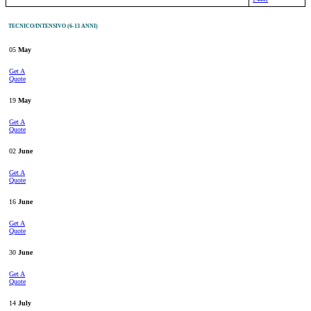
TECNICO/INTENSIVO (6-13 ANNI)
05
May
Get A
Quote
19
May
Get A
Quote
02
June
Get A
Quote
16
June
Get A
Quote
30
June
Get A
Quote
14
July