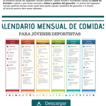
all’estremità distale del legamento crociato anteriore. Questa lesione è solitamente causata da
cadute da
biciclette
o pattini e può essere associata a
dolore e gonfiore del ginocchio
. Le lesioni del legamento
crociato anteriore devono essere curate bene perché causano instabilità del ginocchio e il ritorno
all’attività sportiva deve essere rallentato.