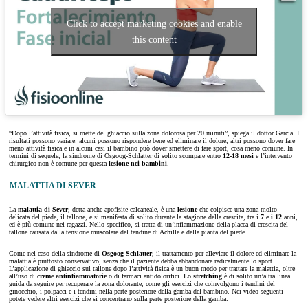
Click to accept marketing cookies and enable
this content
“Dopo l’attività fisica, si mette del ghiaccio sulla zona dolorosa per 20 minuti”, spiega il dottor Garcia. I
risultati possono variare: alcuni possono rispondere bene ed eliminare il dolore, altri possono dover fare
meno attività fisica e in alcuni casi il bambino può dover smettere di fare sport, cosa meno comune. In
termini di sequele, la sindrome di Osgoog-Schlatter di solito scompare entro
12-18 mesi
e l’intervento
chirurgico non è comune per questa
lesione nei bambini
.
MALATTIA DI SEVER
La
malattia di Sever
, detta anche apofisite calcaneale, è una
lesione
che colpisce una zona molto
delicata del piede, il tallone, e si manifesta di solito durante la stagione della crescita, tra i
7 e i 12
anni,
ed è più comune nei ragazzi. Nello specifico, si tratta di un’infiammazione della placca di crescita del
tallone causata dalla tensione muscolare del tendine di Achille e della pianta del piede.
Come nel caso della sindrome di
Osgoog-Schlatter
, il trattamento per alleviare il dolore ed eliminare la
malattia è piuttosto conservativo, senza che il paziente debba abbandonare radicalmente lo sport.
L’applicazione di ghiaccio sul tallone dopo l’attività fisica è un buon modo per trattare la malattia, oltre
all’uso di
creme antinfiammatorie
o di farmaci antidolorifici. Lo
stretching
è di solito un’altra linea
guida da seguire per recuperare la zona dolorante, come gli esercizi che coinvolgono i tendini del
ginocchio, i polpacci e i tendini nella parte posteriore della gamba del bambino. Nei video seguenti
potete vedere altri esercizi che si concentrano sulla parte posteriore della gamba: