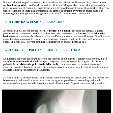
Il nome della lesione può non essere chiaro, ma si verifica nel braccio. Nello specifico, questa
lesione
nei bambini
sportivi
si verifica al centro di ossificazione dell’epitroclea, situato al margine mediale
della lama omerale al gomito. La causa del trauma è dovuta all’azione dei muscoli epitrocleari attraverso
una sollecitazione in valgo dell’avambraccio sul gomito; il bambino avvertirà un dolore acuto e un
evidente gonfiore del gomito. La diagnosi della lesione è confermata dalla radiografia.
FRATTURE DA AVULSIONE DEL BACINO
A seconda dell’età, ci sono diverse lesioni o
disturbi nei bambini
che sono più comuni, e questo
problema di cui parleremo si verifica di solito negli atleti adolescenti. Le
fratture da avulsione del
bacino
compaiono durante la pubertà e colpiscono l’anca e le aree vicine, come il femore. Di solito sono
molto fastidiose a causa della zona in cui si verificano, ma con il trattamento corretto l’evoluzione è
buona. In alcuni casi, i giovani continuano a praticare sport durante il trattamento.
AVULSIONE DEL POLO INFERIORE DELLA ROTULA
Le ginocchia sono una delle parti del corpo che soffrono di più durante il periodo della crescita, ma c’è
un
infortunio nei bambini
atleti
che è poco frequente nonostante coinvolga il ginocchio. Stiamo
parlando dell’
avulsione del polo distale della rotula
, che si manifesta con un dolore intenso al
ginocchio quando il bambino fa sport, ma può anche arrivare al punto in cui la persona colpita non riesce
ad alzare la gamba e ad estendere il ginocchio.
Se vostro figlio ha una sensazione simile, dovete portarlo dal medico, perché questa lesione può passare
inosservata
a occhio nudo e senza una risonanza magnetica potrebbe non essere diagnosticata. Il
trattamento chirurgico viene effettuato ripristinando l’anatomia dell’apparato estensore del ginocchio.