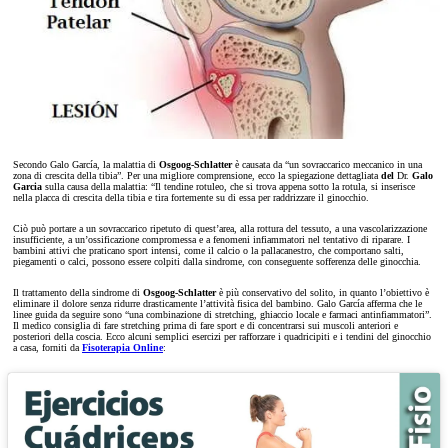
Secondo Galo García, la malattia di
Osgoog-Schlatter
è causata da “un sovraccarico meccanico in una
zona di crescita della tibia”. Per una migliore comprensione, ecco la spiegazione dettagliata
del
Dr.
Galo
Garcia
sulla causa della malattia: “Il tendine rotuleo, che si trova appena sotto la rotula, si inserisce
nella placca di crescita della tibia e tira fortemente su di essa per raddrizzare il ginocchio.
Ciò può portare a un sovraccarico ripetuto di quest’area, alla rottura del tessuto, a una vascolarizzazione
insufficiente, a un’ossificazione compromessa e a fenomeni infiammatori nel tentativo di riparare. I
bambini attivi che praticano sport intensi, come il calcio o la pallacanestro, che comportano salti,
piegamenti o calci, possono essere colpiti dalla sindrome, con conseguente sofferenza delle ginocchia.
Il trattamento della sindrome di
Osgoog-Schlatter
è più conservativo del solito, in quanto l’obiettivo è
eliminare il dolore senza ridurre drasticamente l’attività fisica del bambino. Galo García afferma che le
linee guida da seguire sono “una combinazione di stretching, ghiaccio locale e farmaci antinfiammatori”.
Il medico consiglia di fare stretching prima di fare sport e di concentrarsi sui muscoli anteriori e
posteriori della coscia. Ecco alcuni semplici esercizi per rafforzare i quadricipiti e i tendini del ginocchio
a casa, forniti da
Fisoterapia Online
: