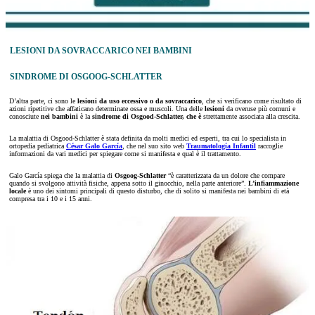
LESIONI DA SOVRACCARICO NEI BAMBINI
SINDROME DI OSGOOG-SCHLATTER
D’altra parte, ci sono le
lesioni da uso eccessivo o da sovraccarico
, che si verificano come risultato di
azioni ripetitive che affaticano determinate ossa e muscoli. Una delle
lesioni
da overuse più comuni e
conosciute
nei bambini
è la
sindrome di Osgood-Schlatter, che è
strettamente associata alla crescita.
La malattia di Osgood-Schlatter è stata definita da molti medici ed esperti, tra cui lo specialista in
ortopedia pediatrica
César Galo García
, che nel suo sito web
Traumatología Infantil
raccoglie
informazioni da vari medici per spiegare come si manifesta e qual è il trattamento.
Galo García spiega che la malattia di
Osgoog-Schlatter
“è caratterizzata da un dolore che compare
quando si svolgono attività fisiche, appena sotto il ginocchio, nella parte anteriore”.
L’infiammazione
locale
è uno dei sintomi principali di questo disturbo, che di solito si manifesta nei bambini di età
compresa tra i 10 e i 15 anni.