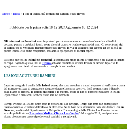
Ertheo
»
Blogs
»
I tipi di lesioni più comuni nei bambini e nei giovani
Pubblicato per la prima volta 18-12-2024
Aggiornato 18-12-2024
Gli infortuni nei bambini
sono importanti perché stanno ancora crescendo e le cattive abitudini
possono portare a problemi futuri, come disturbi cronici o ricadute ogni pochi anni. Ci sono alcuni tipi
di lesioni che si verificano frequentemente nei giovani in via di sviluppo; per saperne un po’ di più su
queste lesioni e su come recuperarle, abbiamo le spiegazioni di medici esperti.
Esistono due tipi di
lesioni nei bambini
, a seconda del modo in cui si verificano e del livello di danno
al corpo. Sapendo questo, noi di
Ertheo
abbiamo studiato le diverse lesioni di ciascun tipo e ve le
spieghiamo con l’aiuto di commenti e consigli di vari medici.
LESIONI ACUTE NEI BAMBINI
La prima categoria è quella delle
lesioni acute
, che sono associate a traumi e spesso si verificano a causa
del mancato utilizzo di attrezzature adeguate durante la pratica sportiva. I più comuni sono i disturbi
della placca di crescita, le lesioni muscolari o le fratture, anche se non si possono escludere le lesioni
legamentose e meniscali, sebbene siano rare nei bambini.
Esempi evidenti di lesioni acute sono le distorsioni alle caviglie, i colpi alla testa con conseguente
trauma cranico o le fratture dell’ulna o di altre ossa. Sulla base delle descrizioni fatte dal dottor
Hernán
Guzmán
, medico del Dipartimento di Ortopedia e Traumatologia della Clínica Las Condes, in un
articolo pubblicato su
“La revista Médica. Clínica Las Condes
” del maggio 2012, ne riportiamo
alcune che possono essere riprodotte nei bambini e nei giovani.