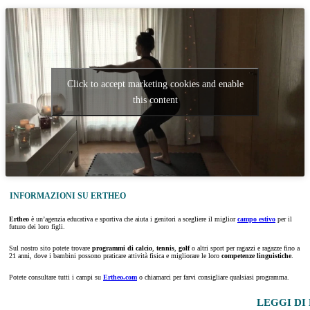
Click to accept marketing cookies and enable
this content
INFORMAZIONI SU ERTHEO
Ertheo
è un’agenzia educativa e sportiva che aiuta i genitori a scegliere il miglior
campo estivo
per il
futuro dei loro figli.
Sul nostro sito potete trovare
programmi di calcio
,
tennis
,
golf
o altri sport per ragazzi e ragazze fino a
21 anni, dove i bambini possono praticare attività fisica e migliorare le loro
competenze linguistiche
.
Potete consultare tutti i campi su
Ertheo.com
o chiamarci per farvi consigliare qualsiasi programma.
LEGGI DI 