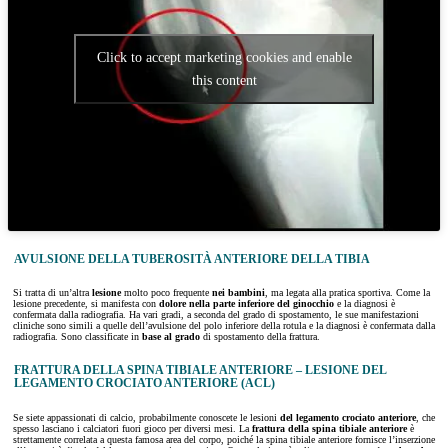
Click to accept marketing cookies and enable
this content
AVULSIONE DELLA TUBEROSITÀ ANTERIORE DELLA TIBIA
Si tratta di un’altra
lesione
molto poco frequente
nei bambini
, ma legata alla pratica sportiva. Come la
lesione precedente, si manifesta con
dolore nella parte inferiore del ginocchio
e la diagnosi è
confermata dalla radiografia. Ha vari gradi, a seconda del grado di spostamento, le sue manifestazioni
cliniche sono simili a quelle dell’avulsione del polo inferiore della rotula e la diagnosi è confermata dalla
radiografia. Sono classificate in
base al grado
di spostamento della frattura.
FRATTURA DELLA SPINA TIBIALE ANTERIORE – LESIONE DEL
LEGAMENTO CROCIATO ANTERIORE (ACL)
Se siete appassionati di calcio, probabilmente conoscete le lesioni
del legamento crociato anteriore
, che
spesso lasciano i calciatori fuori gioco per diversi mesi. La
frattura della spina tibiale anteriore
è
strettamente correlata a questa famosa area del corpo, poiché la spina tibiale anteriore fornisce l’inserzione