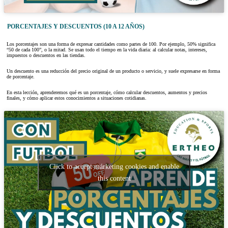
PORCENTAJES Y DESCUENTOS (10 A 12 AÑOS)
Los porcentajes son una forma de expresar cantidades como partes de 100. Por ejemplo, 50% significa
“50 de cada 100”, o la mitad. Se usan todo el tiempo en la vida diaria: al calcular notas, intereses,
impuestos o descuentos en las tiendas.
Un descuento es una reducción del precio original de un producto o servicio, y suele expresarse en forma
de porcentaje.
En esta lección, aprenderemos qué es un porcentaje, cómo calcular descuentos, aumentos y precios
finales, y cómo aplicar estos conocimientos a situaciones cotidianas.
Click to accept márketing cookies and enable
this content