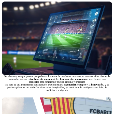
No obstante, aunque parezca que podemos librarnos de involucrar las
mates
en nuestras vidas diarias, la
realidad es que un
entendimiento mínimo
de los
fundamentos matemáticos
más básicos son
esenciales para comprender nuestro entorno y prosperar.
Se trata de una herramienta indispensable que fomenta el
razonamiento lógico
y la
innovación
, y se
pueden aplicar en casi todas las situaciones imaginables, ya sea el arte, la inteligencia artificial, la
medicina o el deporte.