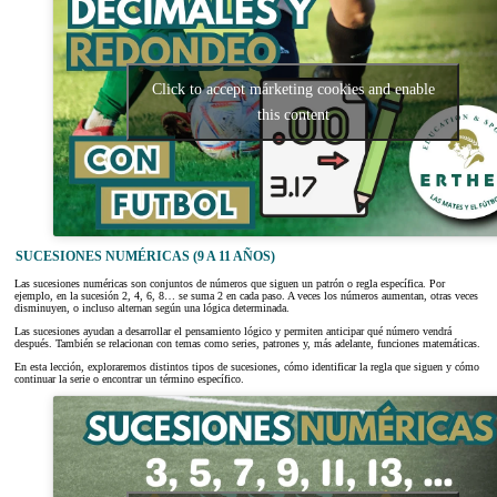
Click to accept márketing cookies and enable
this content
SUCESIONES NUMÉRICAS (9 A 11 AÑOS)
Las sucesiones numéricas son conjuntos de números que siguen un patrón o regla específica. Por
ejemplo, en la sucesión 2, 4, 6, 8… se suma 2 en cada paso. A veces los números aumentan, otras veces
disminuyen, o incluso alternan según una lógica determinada.
Las sucesiones ayudan a desarrollar el pensamiento lógico y permiten anticipar qué número vendrá
después. También se relacionan con temas como series, patrones y, más adelante, funciones matemáticas.
En esta lección, exploraremos distintos tipos de sucesiones, cómo identificar la regla que siguen y cómo
continuar la serie o encontrar un término específico.