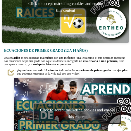
Click to accept márketing cookies and enable
this content
ECUACIONES DE PRIMER GRADO (12 A 14 AÑOS)
Una
ecuación
es una igualdad matemática con una incógnita (una letra como
x
) que debemos encontrar.
Las ecuaciones de primer grado son aquellas donde la incógnita
no está elevada a una potencia
, sino
que aparece como
x, y o cualquier letra sin exponentes
.
¡
Aprende en tan solo 10 minutos
todo sobre las
ecuaciones de primer grado
con
ejemplos
que podemos encontrar en la vida real con este video!
Click to accept márketing cookies and enable
this content