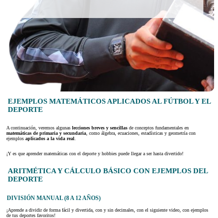
EJEMPLOS MATEMÁTICOS APLICADOS AL FÚTBOL Y EL
DEPORTE
A continuación, veremos algunas
lecciones breves y sencillas
de conceptos fundamentales en
matemáticas de primaria y secundaria
, como álgebra, ecuaciones, estadísticas y geometría con
ejemplos
aplicados a la vida real
.
¡Y es que aprender matemáticas con el deporte y hobbies puede llegar a ser hasta divertido!
ARITMÉTICA Y CÁLCULO BÁSICO CON EJEMPLOS DEL
DEPORTE
DIVISIÓN MANUAL (8 A 12 AÑOS)
¡Aprende a dividir de forma fácil y divertida, con y sin decimales, con el siguiente video, con ejemplos
de tus deportes favoritos!