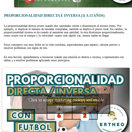
PROPORCIONALIDAD DIRECTA E INVERSA (11 A 13 AÑOS)
La proporcionalidad directa ocurre cuando dos cantidades crecen o disminuyen al mismo ritmo. Por
ejemplo, si duplicas el número de entradas compradas, también se duplica el precio total. En cambio, la
proporcionalidad inversa se da cuando al aumentar una cantidad, la otra disminuye proporcionalmente,
como ocurre con el tiempo y la velocidad: cuanto más rápido vas, menos tardas en llegar.
Estos conceptos son muy útiles en la vida cotidiana, especialmente para repartir, calcular precios o
resolver problemas con reglas de tres.
En esta lección, aprenderemos a reconocer cuándo una relación es directa o inversa, a representarla con
tablas y a resolver problemas aplicando estos principios.
Click to accept márketing cookies and enable
this content