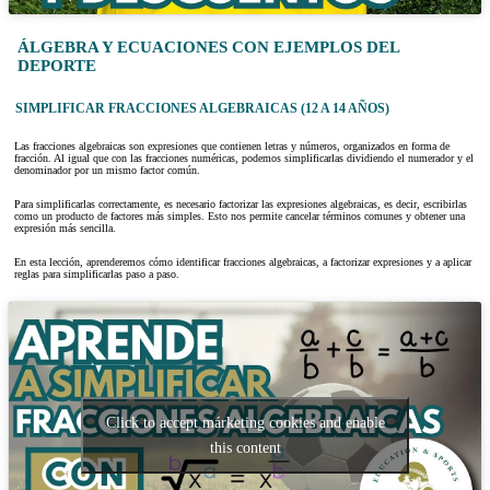
ÁLGEBRA Y ECUACIONES CON EJEMPLOS DEL
DEPORTE
SIMPLIFICAR FRACCIONES ALGEBRAICAS (12 A 14 AÑOS)
Las fracciones algebraicas son expresiones que contienen letras y números, organizados en forma de
fracción. Al igual que con las fracciones numéricas, podemos simplificarlas dividiendo el numerador y el
denominador por un mismo factor común.
Para simplificarlas correctamente, es necesario factorizar las expresiones algebraicas, es decir, escribirlas
como un producto de factores más simples. Esto nos permite cancelar términos comunes y obtener una
expresión más sencilla.
En esta lección, aprenderemos cómo identificar fracciones algebraicas, a factorizar expresiones y a aplicar
reglas para simplificarlas paso a paso.
Click to accept márketing cookies and enable
this content