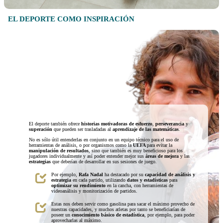
EL DEPORTE COMO INSPIRACIÓN
El deporte también ofrece
historias motivadoras de esfuerzo
,
perseverancia
y
superación
que pueden ser trasladadas al
aprendizaje de las matemáticas
.
No es sólo útil entenderlas en conjunto en un equipo técnico para el uso de
herramientas de análisis, o por organismos como la
UEFA
para evitar la
manipulación de resultados
, sino que también es muy beneficioso para los
jugadores individualmente y así poder entender mejor sus
áreas de mejora
y las
estrategias
que deberían de desarrollar en sus sesiones de juego.
Por ejemplo,
Rafa Nadal
ha destacado por su
capacidad de análisis y
estrategia
en cada partido, utilizando
datos y estadísticas
para
optimizar su rendimiento
en la cancha, con herramientas de
videoanálisis y monitorización de partidos.
Estas nos deben servir como gasolina para sacar el máximo provecho de
nuestras capacidades, y muchos atletas por tanto se beneficiarían de
poseer un
conocimiento básico de estadística
, por ejemplo, para poder
aprovecharlas al máximo.