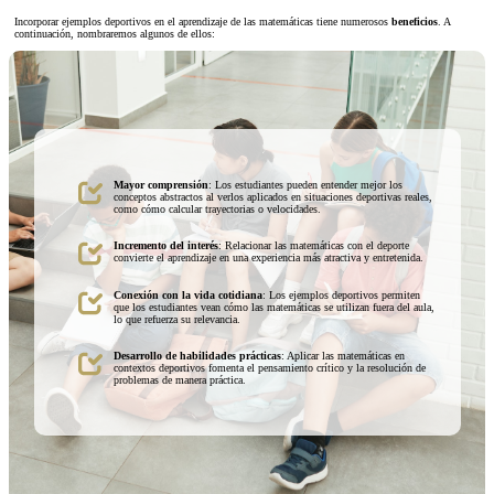
Incorporar ejemplos deportivos en el aprendizaje de las matemáticas tiene numerosos
beneficios
. A
continuación, nombraremos algunos de ellos:
Mayor comprensión
: Los estudiantes pueden entender mejor los
conceptos abstractos al verlos aplicados en situaciones deportivas reales,
como cómo calcular trayectorias o velocidades.
Incremento del interés
: Relacionar las matemáticas con el deporte
convierte el aprendizaje en una experiencia más atractiva y entretenida.
Conexión con la vida cotidiana
: Los ejemplos deportivos permiten
que los estudiantes vean cómo las matemáticas se utilizan fuera del aula,
lo que refuerza su relevancia.
Desarrollo de habilidades prácticas
: Aplicar las matemáticas en
contextos deportivos fomenta el pensamiento crítico y la resolución de
problemas de manera práctica.