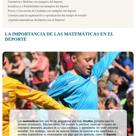
Geometría y Medidas con ejemplos del deporte
Estadística y Probabilidad con ejemplos del deporte
Física y Conversión de Unidades con ejemplos del deporte
Consejos para la organización y optimización del tiempo de estudio
¡Aprende matemáticas fácilmente con el Deporte!
LA IMPORTANCIA DE LAS MATEMÁTICAS EN EL
DEPORTE
Las
matemáticas
son una de las asignaturas que más
desafíos
presenta para los
jóvenes estudiantes. Muchas veces, los jóvenes la perciben como un conjunto de
conceptos abstractos alejados de la vida cotidiana, y aprenderlos les suele presentar
ansiedad. Sin embargo, una de las mejores formas de motivar a los estudiantes a
estudiar matemáticas es relacionarlas con algo que les apasione, como el
deporte
.