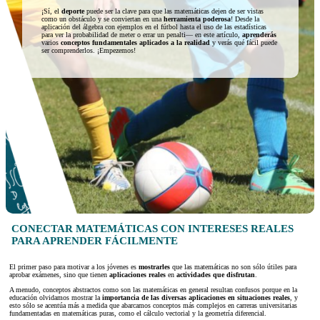
¡Sí, el
deporte
puede ser la clave para que las matemáticas dejen de ser vistas
como un obstáculo y se conviertan en una
herramienta poderosa
! Desde la
aplicación del álgebra con ejemplos en el fútbol hasta el uso de las estadísticas
para ver la probabilidad de meter o errar un penalti— en este artículo,
aprenderás
varios
conceptos fundamentales aplicados a la realidad
y verás qué fácil puede
ser comprenderlos. ¡Empezemos!
CONECTAR MATEMÁTICAS CON INTERESES REALES
PARA APRENDER FÁCILMENTE
El primer paso para motivar a los jóvenes es
mostrarles
que las matemáticas no son sólo útiles para
aprobar exámenes, sino que tienen
aplicaciones reales
en
actividades que disfrutan
.
A menudo, conceptos abstractos como son las matemáticas en general resultan confusos porque en la
educación olvidamos mostrar la
importancia de las diversas aplicaciones en situaciones reales
, y
esto sólo se acentúa más a medida que abarcamos conceptos más complejos en carreras universitarias
fundamentadas en matemáticas puras, como el cálculo vectorial y la geometría diferencial.