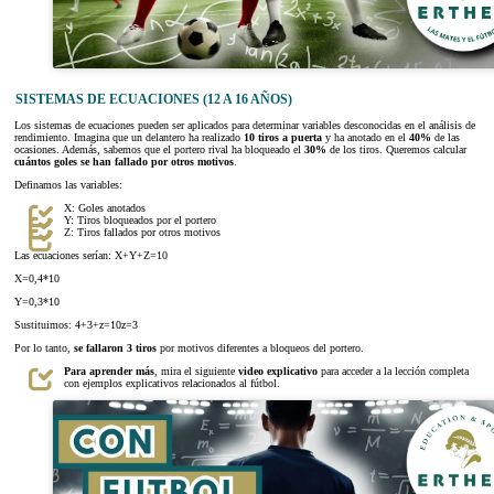
SISTEMAS DE ECUACIONES (12 A 16 AÑOS)
Los sistemas de ecuaciones pueden ser aplicados para determinar variables desconocidas en el análisis de
rendimiento. Imagina que un delantero ha realizado
10 tiros a puerta
y ha anotado en el
40%
de las
ocasiones. Además, sabemos que el portero rival ha bloqueado el
30%
de los tiros. Queremos calcular
cuántos goles se han fallado por otros motivos
.
Definamos las variables:
X: Goles anotados
Y: Tiros bloqueados por el portero
Z: Tiros fallados por otros motivos
Las ecuaciones serían: X+Y+Z=10
X=0,4*10
Y=0,3*10
Sustituimos: 4+3+z=10z=3
Por lo tanto,
se fallaron 3 tiros
por motivos diferentes a bloqueos del portero.
Para aprender más
, mira el siguiente
video explicativo
para acceder a la lección completa
con ejemplos explicativos relacionados al fútbol.