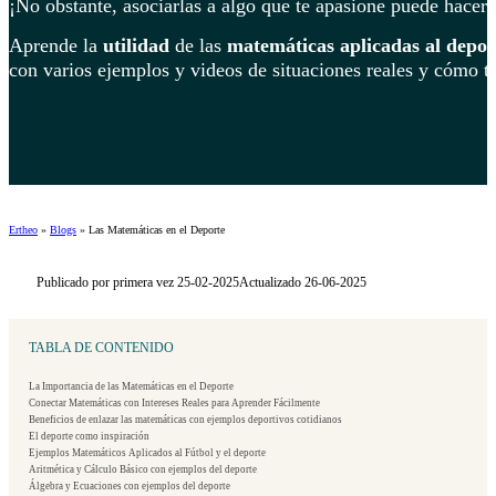
¡No obstante, asociarlas a algo que te apasione puede hacer
Aprende la
utilidad
de las
matemáticas
aplicadas al depor
con varios ejemplos y videos de situaciones reales y cómo t
Ertheo
»
Blogs
»
Las Matemáticas en el Deporte
Publicado por primera vez 25-02-2025
Actualizado 26-06-2025
TABLA DE CONTENIDO
La Importancia de las Matemáticas en el Deporte
Conectar Matemáticas con Intereses Reales para Aprender Fácilmente
Beneficios de enlazar las matemáticas con ejemplos deportivos cotidianos
El deporte como inspiración
Ejemplos Matemáticos Aplicados al Fútbol y el deporte
Aritmética y Cálculo Básico con ejemplos del deporte
Álgebra y Ecuaciones con ejemplos del deporte