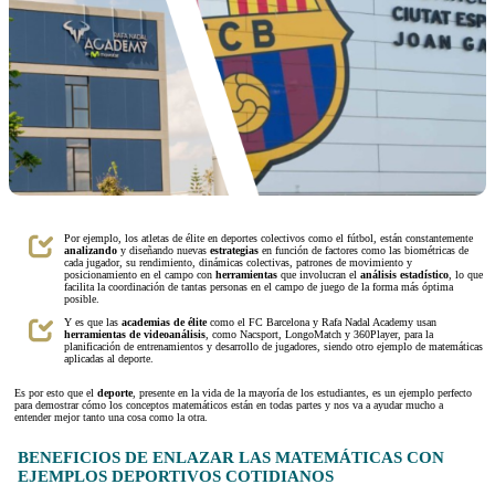
Por ejemplo, los atletas de élite en deportes colectivos como el fútbol, están constantemente
analizando
y diseñando nuevas
estrategias
en función de factores como las biométricas de
cada jugador, su rendimiento, dinámicas colectivas, patrones de movimiento y
posicionamiento en el campo con
herramientas
que involucran el
análisis estadístico
, lo que
facilita la coordinación de tantas personas en el campo de juego de la forma más óptima
posible.
Y es que las
academias de élite
como el FC Barcelona y Rafa Nadal Academy usan
herramientas de videoanálisis
, como Nacsport, LongoMatch y 360Player, para la
planificación de entrenamientos y desarrollo de jugadores, siendo otro ejemplo de matemáticas
aplicadas al deporte.
Es por esto que el
deporte
, presente en la vida de la mayoría de los estudiantes, es un ejemplo perfecto
para demostrar cómo los conceptos matemáticos están en todas partes y nos va a ayudar mucho a
entender mejor tanto una cosa como la otra.
BENEFICIOS DE ENLAZAR LAS MATEMÁTICAS CON
EJEMPLOS DEPORTIVOS COTIDIANOS