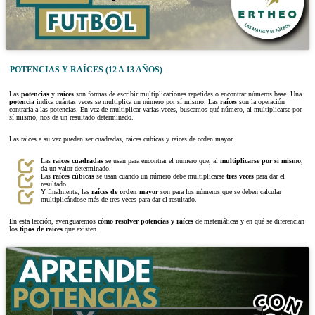
POTENCIAS Y RAÍCES (12 A 13 AÑOS)
Las
potencias
y
raíces
son formas de escribir multiplicaciones repetidas o encontrar números base. Una
potencia
indica cuántas veces se multiplica un número por sí mismo. Las
raíces
son la operación
contraria a las potencias. En vez de multiplicar varias veces, buscamos qué número, al multiplicarse por
sí mismo, nos da un resultado determinado.
Las raíces a su vez pueden ser cuadradas, raíces cúbicas y raíces de orden mayor.
Las
raíces cuadradas
se usan para encontrar el número que, al
multiplicarse por sí mismo
,
da un valor determinado.
Las
raíces cúbicas
se usan cuando un número debe multiplicarse
tres veces
para dar el
resultado.
Y finalmente, las
raíces de orden mayor
son para los números que se deben calcular
multiplicándose más de tres veces para dar el resultado.
En esta lección, averiguaremos
cómo resolver potencias y raíces
de matemáticas y en qué se diferencian
los
tipos de raíces
que existen.