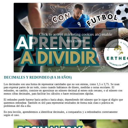
Click to accept márketing cookies and enable
this content
DECIMALES Y REDONDEO (8 A 10 AÑOS)
Los decimales son una forma de representar cantidades que no son enteras, como 1,5 o 3,75. Se usan
para expresar partes de un todo, como cuando hablamos de dinero, medidas o notas escolares. El
redondeo, en cambio, consiste en aproximar un número decimal al entero más cercano, o al número con
menos cifras decimales, para facilitar los cálculos o hacer estimaciones rápidas.
El redondeo puede hacerse hacia arriba o hacia abajo, dependiendo del número que le sigue al dígito que
queremos redondear. También es útil para representar resultados de forma más clara o práctica en
problemas del día a día.
En esta lección, aprenderemos a identificar decimales, a compararlos y a redondearlos correctamente
según el caso.