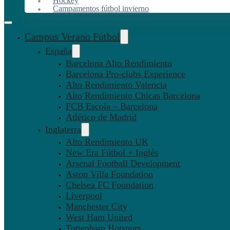
Hockey
Campamentos fútbol invierno
Campus Verano Fútbol
España
Barcelona Alto Rendimiento
Barcelona Pro-clubs Experience
Alto Rendimiento Valencia
Alto Rendimiento Chicas Barcelona
FCB Escola – Barcelona
Atlético de Madrid
Inglaterra
Alto Rendimiento UK
New Era Fútbol + Inglés
Arsenal Football Development
Aston Villa Foundation
Chelsea FC Foundation
Liverpool
Manchester City
West Ham United
Tottenham Hotspurs