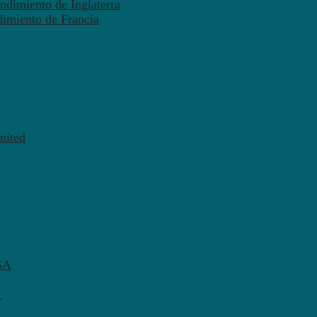
ndimiento de Inglaterra
dimiento de Francia
nited
SA
A