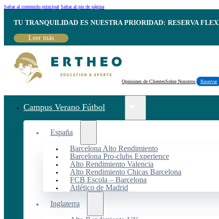
Saltar al contenido principal
Saltar al pie de página
TU TRANQUILIDAD ES NUESTRA PRIORIDAD: RESERVA FLEX
Leer más
Opiniones de Clientes
Sobre Nosotros
Reservar
Campus Verano Fútbol
España
Barcelona Alto Rendimiento
Barcelona Pro-clubs Experience
Alto Rendimiento Valencia
Alto Rendimiento Chicas Barcelona
FCB Escola – Barcelona
Atlético de Madrid
Inglaterra