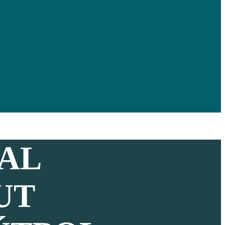
AL
UT