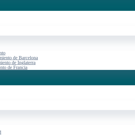
nto
miento de Barcelona
iento de Inglaterra
ento de Francia
d