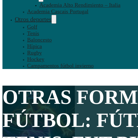
Academia Alto Rendimiento – Italia
Academia Cascais Portugal
Otros deportes
Golf
Tenis
Baloncesto
Hípica
Rugby
Hockey
Campamentos fútbol invierno
OTRAS FORM
FÚTBOL: FÚT