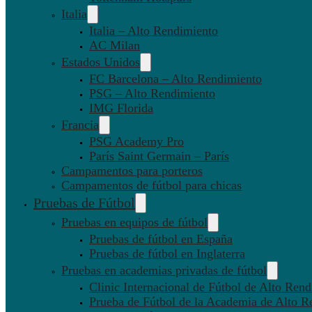
Italia
Italia – Alto Rendimiento
AC Milan
Estados Unidos
FC Barcelona – Alto Rendimiento
PSG – Alto Rendimiento
IMG Florida
Francia
PSG Academy Pro
París Saint Germain – París
Campamentos para porteros
Campamentos de fútbol para chicas
Pruebas de Fútbol
Pruebas en equipos de fútbol
Pruebas de fútbol en España
Pruebas de fútbol en Inglaterra
Pruebas en academias privadas de fútbol
Clinic Internacional de Fútbol de Alto Ren
Prueba de Fútbol de la Academia de Alto R