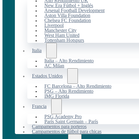
Alto Rendimiento UK
New Era Fútbol + Inglés
Arsenal Football Development
Aston Villa Foundation
Chelsea FC Foundation
Liverpool
Manchester City
West Ham United
Tottenham Hotspurs
Italia
Italia – Alto Rendimiento
AC Milan
Estados Unidos
FC Barcelona – Alto Rendimiento
PSG – Alto Rendimiento
IMG Florida
Francia
PSG Academy Pro
París Saint Germain – París
Campamentos para porteros
Campamentos de fútbol para chicas