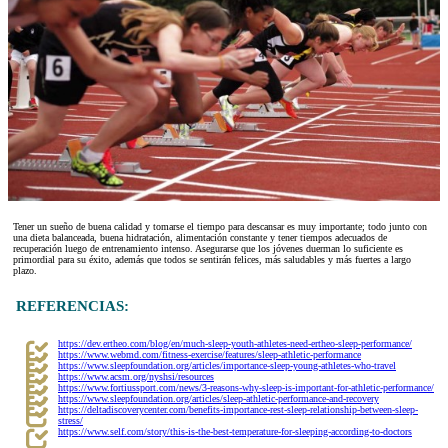
Tener un sueño de buena calidad y tomarse el tiempo para descansar es muy importante; todo junto con
una dieta balanceada, buena hidratación, alimentación constante y tener tiempos adecuados de
recuperación luego de entrenamiento intenso. Asegurarse que los jóvenes duerman lo suficiente es
primordial para su éxito, además que todos se sentirán felices, más saludables y más fuertes a largo
plazo.
REFERENCIAS:
https://dev.ertheo.com/blog/en/much-sleep-youth-athletes-need-ertheo-sleep-performance/
https://www.webmd.com/fitness-exercise/features/sleep-athletic-performance
https://www.sleepfoundation.org/articles/importance-sleep-young-athletes-who-travel
https://www.acsm.org/nyshsi/resources
https://www.fortiussport.com/news/3-reasons-why-sleep-is-important-for-athletic-performance/
https://www.sleepfoundation.org/articles/sleep-athletic-performance-and-recovery
https://deltadiscoverycenter.com/benefits-importance-rest-sleep-relationship-between-sleep-
stress/
https://www.self.com/story/this-is-the-best-temperature-for-sleeping-according-to-doctors