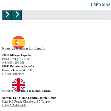
LEER MÁS
Nuestras Oficinas En España
29016 Málaga, España
Paseo Reding, 23. 1º A.
(+34) 951 204 061
08007 Barcelona, España
Paseo de Gracia, 54. 3º D.
(+34) 93 018 6626
Nuestra Oficina En Reino Unido
Avenue, EC4Y 0DA Londres, Reino Unido
Suite 140 Temple Chambers, 3-7 Temple
(+44) 203 769 94 43