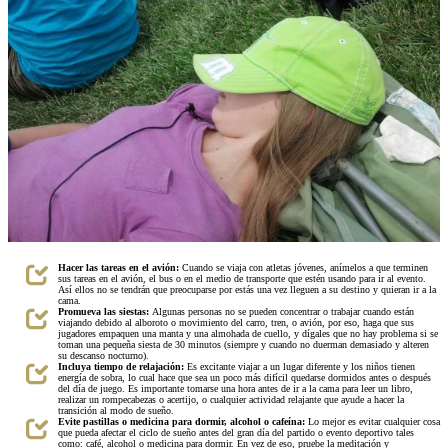
Hacer las tareas en el avión:
Cuando se viaja con atletas jóvenes, anímelos a que terminen
sus tareas en el avión, el bus o en el medio de transporte que estén usando para ir al evento.
Así ellos no se tendrán que preocuparse por estás una vez lleguen a su destino y quieran ir a la
cama.
Promueva las siestas:
Algunas personas no se pueden concentrar o trabajar cuando están
viajando debido al alboroto o movimiento del carro, tren, o avión, por eso, haga que sus
jugadores empaquen una manta y una almohada de cuello, y dígales que no hay problema si se
toman una pequeña siesta de 30 minutos (siempre y cuando no duerman demasiado y alteren
su descanso nocturno).
Incluya tiempo de relajación:
Es excitante viajar a un lugar diferente y los niños tienen
energía de sobra, lo cual hace que sea un poco más difícil quedarse dormidos antes o después
del día de juego. Es importante tomarse una hora antes de ir a la cama para leer un libro,
realizar un rompecabezas o acertijo, o cualquier actividad relajante que ayude a hacer la
transición al modo de sueño.
Evite pastillas o medicina para dormir, alcohol o cafeína:
Lo mejor es evitar cualquier cosa
que pueda afectar el ciclo de sueño antes del gran día del partido o evento deportivo tales
como: café, alcohol o medicina para dormir. En vez de eso, pruebe la meditación y