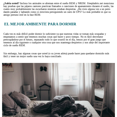
¿Sabía usted?
Incluso los animales se alternan entre el sueño REM y NREM. Sleephabits.net menciona
hay pruebas que las pájaros cantores practican llamados o canciones de apareamiento durante el sueño, las
cuales muy probablemente las escucharon mientras estaban despiertas. ¿Ha visto alguna vez a un perro
dando patadas y ladrando como si estuviera persiguiendo un carro de UPS? Lo más probable es que su
amigo perruno esté en la fase REM.
EL MEJOR AMBIENTE PARA DORMIR
Cada vez es más difícil poder dormir lo suficiente ya que nuestras vidas se tornan más ocupadas y
empezamos a sentir que tenemos muchas cosas que hacer y poco tiempo. No es fácil desvelarse
preocupándose por el futuro, repasando todo lo que ocurrió en el día, tensos por el gran juego que
tenemos al día siguiente o cualquier otra cosa que nos mantenga despiertos y nos aleje del importante
ciclo de sueño REM.
Sin embargo, hay algunas cosas que usted (o su joven atleta) puede hacer para quedarse dormido más
fácil y tener un mejor sueño una vez lo haya conciliado.