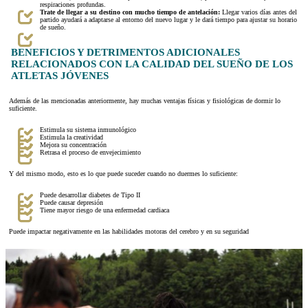
respiraciones profundas.
Trate de llegar a su destino con mucho tiempo de antelación:
Llegar varios días antes del
partido ayudará a adaptarse al entorno del nuevo lugar y le dará tiempo para ajustar su horario
de sueño.
BENEFICIOS Y DETRIMENTOS ADICIONALES
RELACIONADOS CON LA CALIDAD DEL SUEÑO DE LOS
ATLETAS JÓVENES
Además de las mencionadas anteriormente, hay muchas ventajas físicas y fisiológicas de dormir lo
suficiente.
Estimula su sistema inmunológico
Estimula la creatividad
Mejora su concentración
Retrasa el proceso de envejecimiento
Y del mismo modo, esto es lo que puede suceder cuando no duermes lo suficiente:
Puede desarrollar diabetes de Tipo II
Puede causar depresión
Tiene mayor riesgo de una enfermedad cardiaca
Puede impactar negativamente en las habilidades motoras del cerebro y en su seguridad