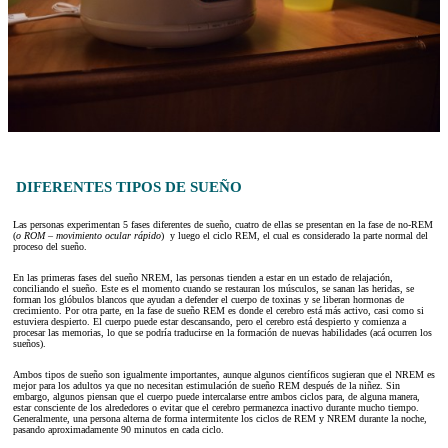
DIFERENTES TIPOS DE SUEÑO
Las personas experimentan 5 fases diferentes de sueño, cuatro de ellas se presentan en la fase de no-REM
(
o ROM – movimiento ocular rápido
) y luego el ciclo REM, el cual es considerado la parte normal del
proceso del sueño.
En las primeras fases del sueño NREM, las personas tienden a estar en un estado de relajación,
conciliando el sueño. Este es el momento cuando se restauran los músculos, se sanan las heridas, se
forman los glóbulos blancos que ayudan a defender el cuerpo de toxinas y se liberan hormonas de
crecimiento. Por otra parte, en la fase de sueño REM es donde el cerebro está más activo, casi como si
estuviera despierto. El cuerpo puede estar descansando, pero el cerebro está despierto y comienza a
procesar las memorias, lo que se podría traducirse en la formación de nuevas habilidades (acá ocurren los
sueños).
Ambos tipos de sueño son igualmente importantes, aunque algunos científicos sugieran que el NREM es
mejor para los adultos ya que no necesitan estimulación de sueño REM después de la niñez. Sin
embargo, algunos piensan que el cuerpo puede intercalarse entre ambos ciclos para, de alguna manera,
estar consciente de los alrededores o evitar que el cerebro permanezca inactivo durante mucho tiempo.
Generalmente, una persona alterna de forma intermitente los ciclos de REM y NREM durante la noche,
pasando aproximadamente 90 minutos en cada ciclo.