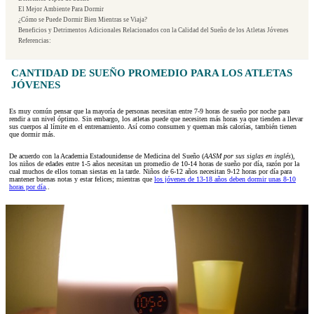
El Mejor Ambiente Para Dormir
¿Cómo se Puede Dormir Bien Mientras se Viaja?
Beneficios y Detrimentos Adicionales Relacionados con la Calidad del Sueño de los Atletas Jóvenes
Referencias:
CANTIDAD DE SUEÑO PROMEDIO PARA LOS ATLETAS
JÓVENES
Es muy común pensar que la mayoría de personas necesitan entre 7-9 horas de sueño por noche para
rendir a un nivel óptimo. Sin embargo, los atletas puede que necesiten más horas ya que tienden a llevar
sus cuerpos al límite en el entrenamiento. Así como consumen y queman más calorías, también tienen
que dormir más.
De acuerdo con la Academia Estadounidense de Medicina del Sueño (
AASM por sus siglas en inglés
),
los niños de edades entre 1-5 años necesitan un promedio de 10-14 horas de sueño por día, razón por la
cual muchos de ellos toman siestas en la tarde. Niños de 6-12 años necesitan 9-12 horas por día para
mantener buenas notas y estar felices; mientras que
los jóvenes de 13-18 años deben dormir unas 8-10
horas por día
..