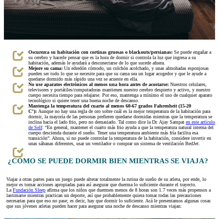
Oscurezca su habitación con cortinas gruesas o blackouts/persianas:
Se puede engañar a
su cerebro y hacerle pensar que es la hora de dormir si controla la luz que ingresa a su
habitación, además le ayudará a desconectarse de lo que sucede afuera.
Mejore su cama:
Un edredón cómodo, un colchón acolchado, y unas almohadas esponjosas
pueden ser todo lo que se necesite para que su cama sea un lugar acogedor y que le ayude a
quedarse dormido más rápido una vez se acueste en ella.
No use aparatos electrónicos al menos una hora antes de acostarse:
Nuestros celulares,
televisores y portátiles/computadoras mantienen nuestro cerebro despierto y activo, y nuestro
cuerpo necesita tiempo para relajarse. Por eso, mantenga a mínimo el uso de cualquier aparato
tecnológico si quiere tener una buena noche de descanso.
Mantenga la temperatura del cuarto al menos 60-67 grados Fahrenheit (15-20
C°):
Aunque no hay una regla de oro sobre cuál es la mejor temperatura de la habitación para
dormir, la mayoría de las personas prefieren quedarse dormidas mientras que la temperatura se
inclina hacia el lado frio, pero no demasiado. Tal como dice la Dr. Ajay Sampat
en este artículo
de Self
: “En general, mantener el cuarto más frio ayuda a que la temperatura natural interna del
cuerpo descienda durante el sueño. Tener una temperatura ambiente más fría facilita esa
transición”. Ahora, si no puede controlar la temperatura de la habitación, considere invertir en
unas sábanas diferentes, usar un ventilador o comprar un sistema de ventilación BedJet.
¿CÓMO SE PUEDE DORMIR BIEN MIENTRAS SE VIAJA?
Viajar a otras partes para un juego puede alterar totalmente la rutina de sueño de su atleta, por ende, lo
mejor es tomar acciones apropiadas para así asegurar que duerma lo suficiente durante el trayecto.
La
Fundación Sleep
afirma que los niños que duermen menos de 8 horas son 1.7 veces más propensos a
lastimarse mientras practican un deporte, así que probablemente quiera tomar todas las precauciones
necesarias para que eso no pase; es decir, hay que dormir lo suficiente. Acá le presentamos algunas cosas
que sus jóvenes atletas pueden hacer para asegurar una noche de descanso mientras viajan: