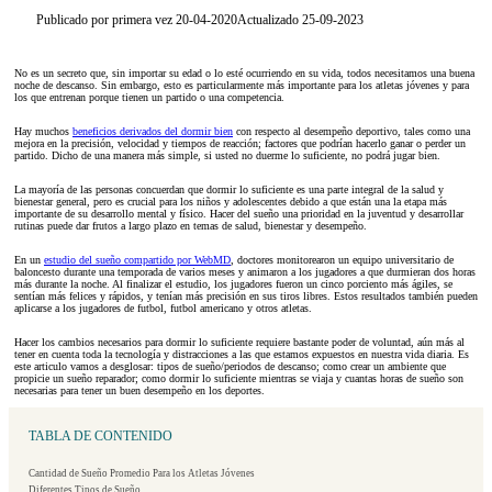
Publicado por primera vez 20-04-2020
Actualizado 25-09-2023
No es un secreto que, sin importar su edad o lo esté ocurriendo en su vida, todos necesitamos una buena
noche de descanso. Sin embargo, esto es particularmente más importante para los atletas jóvenes y para
los que entrenan porque tienen un partido o una competencia.
Hay muchos
beneficios derivados del dormir bien
con respecto al desempeño deportivo, tales como una
mejora en la precisión, velocidad y tiempos de reacción; factores que podrían hacerlo ganar o perder un
partido. Dicho de una manera más simple, si usted no duerme lo suficiente, no podrá jugar bien.
La mayoría de las personas concuerdan que dormir lo suficiente es una parte integral de la salud y
bienestar general, pero es crucial para los niños y adolescentes debido a que están una la etapa más
importante de su desarrollo mental y físico. Hacer del sueño una prioridad en la juventud y desarrollar
rutinas puede dar frutos a largo plazo en temas de salud, bienestar y desempeño.
En un
estudio del sueño compartido por WebMD
, doctores monitorearon un equipo universitario de
baloncesto durante una temporada de varios meses y animaron a los jugadores a que durmieran dos horas
más durante la noche. Al finalizar el estudio, los jugadores fueron un cinco porciento más ágiles, se
sentían más felices y rápidos, y tenían más precisión en sus tiros libres. Estos resultados también pueden
aplicarse a los jugadores de futbol, futbol americano y otros atletas.
Hacer los cambios necesarios para dormir lo suficiente requiere bastante poder de voluntad, aún más al
tener en cuenta toda la tecnología y distracciones a las que estamos expuestos en nuestra vida diaria. Es
este articulo vamos a desglosar: tipos de sueño/periodos de descanso; como crear un ambiente que
propicie un sueño reparador; como dormir lo suficiente mientras se viaja y cuantas horas de sueño son
necesarias para tener un buen desempeño en los deportes.
TABLA DE CONTENIDO
Cantidad de Sueño Promedio Para los Atletas Jóvenes
Diferentes Tipos de Sueño