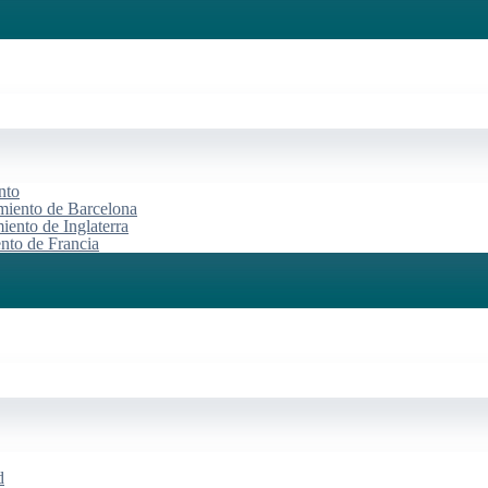
nto
miento de Barcelona
iento de Inglaterra
ento de Francia
d