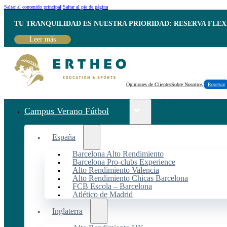
Saltar al contenido principal
Saltar al pie de página
TU TRANQUILIDAD ES NUESTRA PRIORIDAD: RESERVA FLEX
Leer más
Opiniones de Clientes
Sobre Nosotros
Reservar
Campus Verano Fútbol
España
Barcelona Alto Rendimiento
Barcelona Pro-clubs Experience
Alto Rendimiento Valencia
Alto Rendimiento Chicas Barcelona
FCB Escola – Barcelona
Atlético de Madrid
Inglaterra