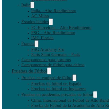
Italia
Italia – Alto Rendimiento
AC Milan
Estados Unidos
FC Barcelona – Alto Rendimiento
PSG – Alto Rendimiento
IMG Florida
Francia
PSG Academy Pro
París Saint Germain – París
Campamentos para porteros
Campamentos de fútbol para chicas
Pruebas de Fútbol
Pruebas en equipos de fútbol
Pruebas de fútbol en España
Pruebas de fútbol en Inglaterra
Pruebas en academias privadas de fútbol
Clinic Internacional de Fútbol de Alto Ren
Prueba de Fútbol de la Academia de Alto R