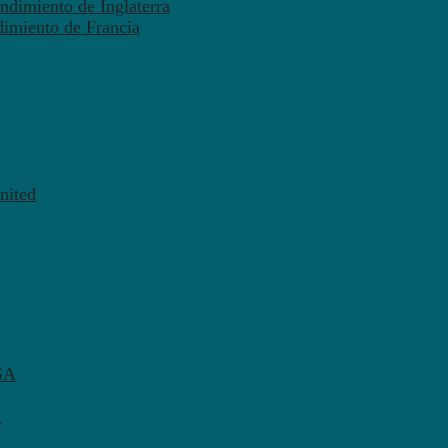
ndimiento de Inglaterra
dimiento de Francia
nited
SA
A