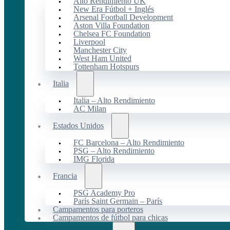
Alto Rendimiento UK
New Era Fútbol + Inglés
Arsenal Football Development
Aston Villa Foundation
Chelsea FC Foundation
Liverpool
Manchester City
West Ham United
Tottenham Hotspurs
Italia
Italia – Alto Rendimiento
AC Milan
Estados Unidos
FC Barcelona – Alto Rendimiento
PSG – Alto Rendimiento
IMG Florida
Francia
PSG Academy Pro
París Saint Germain – París
Campamentos para porteros
Campamentos de fútbol para chicas