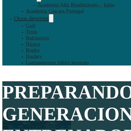
Academia Alto Rendimiento – Italia
Academia Cascais Portugal
Otros deportes
Golf
Tenis
Baloncesto
Hípica
Rugby
Hockey
Campamentos fútbol invierno
PREPARANDO
GENERACIONE