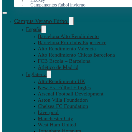
Hockey
Campamentos fútbol invierno
Campus Verano Fútbol
España
Barcelona Alto Rendimiento
Barcelona Pro-clubs Experience
Alto Rendimiento Valencia
Alto Rendimiento Chicas Barcelona
FCB Escola – Barcelona
Atlético de Madrid
Inglaterra
Alto Rendimiento UK
New Era Fútbol + Inglés
Arsenal Football Development
Aston Villa Foundation
Chelsea FC Foundation
Liverpool
Manchester City
West Ham United
Tottenham Hotspurs