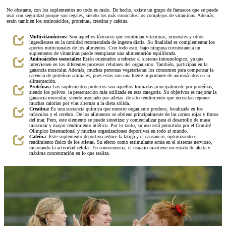
No obstante, con los suplementos no todo es malo. De hecho, existe un grupo de fármacos que se puede
usar con seguridad porque son legales, siendo los más conocidos los complejos de vitaminas. Además,
están también los aminoácidos, proteínas, creatina y cafeína.
Multivitamínicos:
Son aquellos fármacos que combinan vitaminas, minerales y otros
ingredientes en la cantidad recomendada de ingesta diaria. Su finalidad es complementar los
aportes nutricionales de los alimentos. Con todo esto, bajo ninguna circunstancia un
suplemento de vitaminas puede reemplazar una alimentación equilibrada.
Aminoácidos esenciales:
Están orientados a reforzar el sistema inmunológico, ya que
intervienen en los diferentes procesos celulares del organismo. También, participan en la
ganancia muscular. Además, muchas personas vegetarianas los consumen para compensar la
carencia de proteínas animales, pues estas son una fuerte importante de aminoácidos en la
alimentación.
Proteínas:
Los suplementos proteicos son aquellos formadas principalmente por proteínas,
siendo los polvos la presentación más utilizada en esta categoría. Su objetivos es mejorar la
ganancia muscular, siendo asociado por atletas de alto rendimiento que necesitan reponer
muchas calorías por vías alternas a la dieta sólida.
Creatina:
Es una sustancia química que nuestro organismo produce, localizada en los
músculos y el cerebro. De los alimentos se obtiene principalmente de las carnes rojas y frutos
del mar. Pero, este elemento se puede sintetizar y comercializar para el desarrollo de masa
muscular y mayor rendimiento atlético. Por lo tanto, su uso está permitido por el Comité
Olímpico Internacional y muchas organizaciones deportivas en todo el mundo.
Cafeína
: Este suplemento deportivo reduce la fatiga y el cansancio, optimizando el
rendimiento físico de los atletas. Su efecto como estimulante actúa en el sistema nervioso,
mejorando la actividad celular. En consecuencia, el usuario mantiene un estado de alerta y
máxima concentración en lo que realiza.