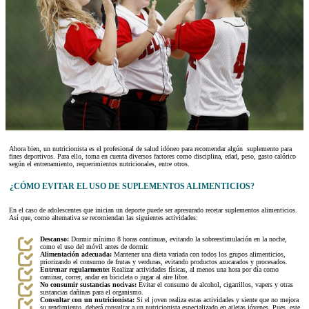
Ahora bien, un nutricionista es el profesional de salud idóneo para recomendar algún suplemento para
fines deportivos. Para ello, toma en cuenta diversos factores como disciplina, edad, peso, gasto calórico
según el entrenamiento, requerimientos nutricionales, entre otros.
¿CÓMO EVITAR EL USO DE SUPLEMENTOS ALIMENTICIOS?
En el caso de adolescentes que inician un deporte puede ser apresurado recetar suplementos alimenticios.
Así que, como alternativa se recomiendan las siguientes actividades:
Descanso:
Dormir mínimo 8 horas continuas, evitando la sobreestimulación en la noche,
como el uso del móvil antes de dormir.
Alimentación adecuada:
Mantener una dieta variada con todos los grupos alimenticios,
priorizando el consumo de frutas y verduras, evitando productos azucarados y procesados.
Entrenar regularmente:
Realizar actividades físicas, al menos una hora por día como
caminar, correr, andar en bicicleta o jugar al aire libre.
No consumir sustancias nocivas:
Evitar el consumo de alcohol, cigarrillos, vapers y otras
sustancias dañinas para el organismo.
Consultar con un nutricionista:
Si el joven realiza estas actividades y siente que no mejora
su rendimiento, deberá consultar a un nutricionista especializado en atletas jóvenes. Pues, este