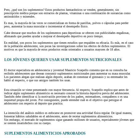
Pero, ¿qué son los suplementos? Estos productos farmacéuticos se venden, generalmente, sin
prescripción médica porque son extractos de plantas, vitaminas o una combinación de sustancias como
aminoácidos y minerales.
Es mas, la mayoría de las veces se comercializan en forma de pastillas, polvos o cápsulas para perder
peso, aumentar la masa muscular o incrementar el desempeño físico.
Cabe destacar que muchos de los suplementos para deportistas se ofrecen con publicidades engañosas,
afirmando que pueden ayudar a mejorar el desempeño deportivo en poco tiempo.
En realidad, son pocos los suplementos que tienen estudios que respalden su eficacia. Es más, en el caso
de la población adolescente, son pocas las investigaciones sobre los efectos de dichos suplementos. El
motivos es que la mayoría de estos productos están orientados a usuarios mayores de 18 años.
LOS JÓVENES QUIEREN USAR SUPLEMENTOS NUTRICIONALES
El doctor especialista en adolescencia y juventud Mauricio Scarpello comenta que en su consulta ha
recibido adolescentes que desean consumir suplementos nutricionales para aumentar su masa muscular.
Los pacientes alegan que realizan algún deporte, acaban de comenzar el gimnasio y su entrenador les
habló al respecto, o que sus amigos también los usan.
Esta situación se viene presentando con mayor frecuencia. Al respecto, Scarpello explica que antes de
indicar algún suplemento alimenticio es necesario conocer la historia deportiva previa del adolescente.
También debe identificar si la motivación proviene de los padres, entrenadores, compañeros o es una
inquietud propia del joven. Por consiguiente, puede entender cuál es el objetivo que persigue el
adolescente con respecto al deporte que practica.
La intención del análisis médico es enfocarse en promover una actividad física regular. De igual manera,
fomentar hábitos saludables en el adolescente, antes de recetar suplementos alimenticios.
Sin embargo, el mercado de suplementos sigue ganando millones de usuarios, especialmente jóvenes que
se sienten insatisfechos con su cuerpo.
SUPLEMENTOS ALIMENTICIOS APROBADOS