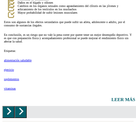
Daños en el hígado y riñones
Cambios en los órganos sexuales como agrandamiento del clítoris en las jóvenes y
achicamiento de los testículos en los muchachos
Mayor probabilidad de sufrir lesiones musculares
Estos son algunos de los efectos secundarios que puede sufrir un atleta, adolescente o adulto, por el
consumo de sustancias ilegales.
En conclusión, es un riesgo que no vale la pena correr por querer tener un mejor desempeño deportivo. Y
es que con preparación física y acompañamiento profesional se puede mejorar el rendimiento físico sin
afectar la salud.
Etiquetas:
alimentación saludable
ejercicio
suplementos
vitaminas
LEER MÁS