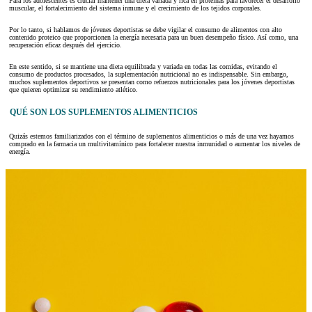
Para los adolescentes es crucial mantener una dieta variada y rica en proteínas para favorecer el desarrollo
muscular, el fortalecimiento del sistema inmune y el crecimiento de los tejidos corporales.
Por lo tanto, si hablamos de jóvenes deportistas se debe vigilar el consumo de alimentos con alto
contenido proteico que proporcionen la energía necesaria para un buen desempeño físico. Así como, una
recuperación eficaz después del ejercicio.
En este sentido, si se mantiene una dieta equilibrada y variada en todas las comidas, evitando el
consumo de productos procesados, la suplementación nutricional no es indispensable. Sin embargo,
muchos suplementos deportivos se presentan como refuerzos nutricionales para los jóvenes deportistas
que quieren optimizar su rendimiento atlético.
QUÉ SON LOS SUPLEMENTOS ALIMENTICIOS
Quizás estemos familiarizados con el término de suplementos alimenticios o más de una vez hayamos
comprado en la farmacia un multivitamínico para fortalecer nuestra inmunidad o aumentar los niveles de
energía.