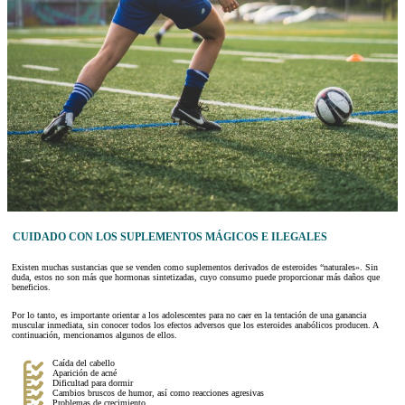
CUIDADO CON LOS SUPLEMENTOS MÁGICOS E ILEGALES
Existen muchas sustancias que se venden como suplementos derivados de esteroides “naturales». Sin
duda, estos no son más que hormonas sintetizadas, cuyo consumo puede proporcionar más daños que
beneficios.
Por lo tanto, es importante orientar a los adolescentes para no caer en la tentación de una ganancia
muscular inmediata, sin conocer todos los efectos adversos que los esteroides anabólicos producen. A
continuación, mencionamos algunos de ellos.
Caída del cabello
Aparición de acné
Dificultad para dormir
Cambios bruscos de humor, así como reacciones agresivas
Problemas de crecimiento