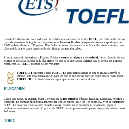
Uno de los títulos más solicitados en las instituciones académicas es el
TOEFL
, que entra dentro de los
tipos de exámenes de inglés más importantes en
Estados Unidos
, aunque también es aceptado por casi
9.000 universidades en 130 países. Uno de los aspectos más negativos es la validez de este examen, que
sólo podrás usarlo como acreditación de idiomas durante
dos años
.
Si estás pensando en emigrar a Estados Unidos y
entrar en alguna universidad
, la certificación de este
examen te abrirá las puertas más fácilmente, ya que es el que suelen solicitar para el acceso de alumnos
extranjeros. El TOEFL dispone de dos variantes:
TOEFL IBT
(Internet Based TOEFL): La gran particularidad es que se realiza a través de
Internet, una muy buena opción para los que se encuentran lejos de algún centro examinador.
TOEFL PBT
: El tradicional en papel, que se realiza 6 veces al año.
EL EXAMEN
Como casi todos, el examen TOEFL se basa en
cuatro pruebas
básicas: Reading, Listening, Writing y
Speaking. La puntuación máxima depende del tipo de prueba, en el iBT es sobre
667
y en el tradicional
es
120
. La nota final tiene validez durante
2 años
, además no se suspende ni se aprueba, según la
puntuación se obtiene un nivel. El precio del TOEFL es un poco elevado para el tiempo de validez, unos
245 euros.
TOEIC