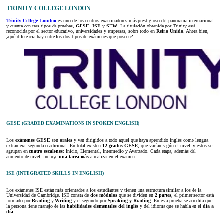
TRINITY COLLEGE LONDON
Trinity College London
es uno de los centros examinadores más prestigioso del panorama internacional
y cuenta con tres tipos de pruebas,
GESE
,
ISE
y
SEW
. La titulación obtenida por Trinity está
reconocida por el sector educativo, universidades y empresas, sobre todo en
Reino Unido
. Ahora bien,
¿qué diferencia hay entre los dos tipos de exámenes que poseen?
GESE (GRADED EXAMINATIONS IN SPOKEN ENGLISH)
Los
exámenes GESE
son
orales
y van dirigidos a todo aquel que haya aprendido inglés como lengua
extranjera, segunda o adicional. En total existen
12 grados GESE
, que varían según el nivel, y estos se
agrupan en
cuatro escalones
: Inicio, Elemental, Intermedio y Avanzado. Cada etapa, además del
aumento de nivel, incluye
una tarea más
a realizar en el examen.
ISE (INTEGRATED SKILLS IN ENGLISH)
Los exámenes ISE están más orientados a los estudiantes y tienen una estructura similar a los de la
Universidad de Cambridge. ISE consta de
dos módulos
que se dividen en
2 partes
, el primer sector está
formado por
Reading
y
Writing
y el segundo por
Speaking y Reading
. En esta prueba se acredita que
la persona tiene manejo de las
habilidades elementales del inglés
y del idioma que se habla en el
día a
día
.