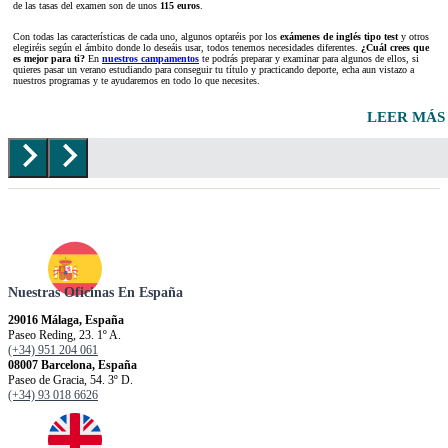
de las tasas del examen son de unos
115 euros
.
Con todas las características de cada uno, algunos optaréis por los
exámenes de inglés tipo test
y otros
elegiréis según el ámbito donde lo deseáis usar, todos tenemos necesidades diferentes.
¿Cuál crees que
es mejor para ti?
En
nuestros campamentos
te podrás preparar y examinar para algunos de ellos, si
quieres pasar un verano estudiando para conseguir tu título y practicando deporte, echa aun vistazo a
nuestros programas y te ayudaremos en todo lo que necesites.
LEER MÁS
Nuestras Oficinas En España
29016 Málaga, España
Paseo Reding, 23. 1º A.
(+34) 951 204 061
08007 Barcelona, España
Paseo de Gracia, 54. 3º D.
(+34) 93 018 6626