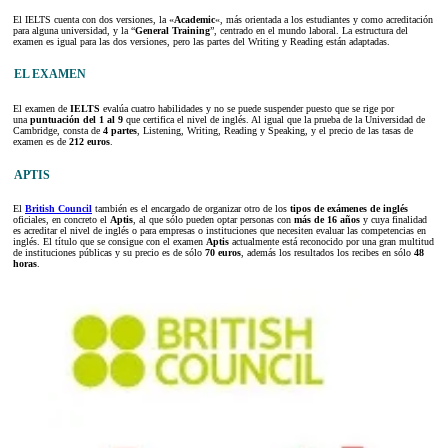
El IELTS cuenta con dos versiones, la «
Academic
«, más orientada a los estudiantes y como acreditación
para alguna universidad, y la “
General Training
”, centrado en el mundo laboral. La estructura del
examen es igual para las dos versiones, pero las partes del Writing y Reading están adaptadas.
EL EXAMEN
El examen de
IELTS
evalúa cuatro habilidades y no se puede suspender puesto que se rige por
una
puntuación del 1 al 9
que certifica el nivel de inglés. Al igual que la prueba de la Universidad de
Cambridge, consta de
4 partes
, Listening, Writing, Reading y Speaking, y el precio de las tasas de
examen es de
212 euros
.
APTIS
El
British Council
también es el encargado de organizar otro de los
tipos de exámenes de inglés
oficiales, en concreto el
Aptis
, al que sólo pueden optar personas con
más de 16 años
y cuya finalidad
es acreditar el nivel de inglés o para empresas o instituciones que necesiten evaluar las competencias en
inglés. El título que se consigue con el examen
Aptis
actualmente está reconocido por una gran multitud
de instituciones públicas y su precio es de sólo
70 euros
, además los resultados los recibes en sólo
48
horas
.