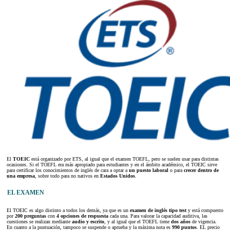
El
TOEIC
está organizado por ETS, al igual que el examen TOEFL, pero se suelen usar para distintas
ocasiones. Si el TOEFL era más apropiado para estudiantes y en el ámbito académico, el TOEIC sirve
para certificar los conocimientos de inglés de cara a optar a
un puesto laboral
o para
crecer dentro de
una empresa
, sobre todo para no nativos en
Estados Unidos
.
EL EXAMEN
El TOEIC es algo distinto a todos los demás, ya que es un
examen de inglés
tipo test
y está compuesto
por
200 preguntas
con
4 opciones de respuesta
cada una. Para valorar la capacidad auditiva, las
cuestiones se realizan mediante
audio y escrito
, y al igual que el TOEFL tiene
dos años
de vigencia.
En cuanto a la puntuación, tampoco se suspende o aprueba y la máxima nota es
990 puntos
. EL precio