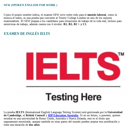
SEW (SPOKEN ENGLISH FOR WORK )
Como el propio nombre indica, el examen SEW sirve sobre todo para el
mundo laboral
, como la
música el teatro, es una prueba que convierte al Trinity College London en uno de los mejores
examinadores. El SEW prepara a los candidatos para situaciones de trabajo de la vida real, incluso para
entrevistas de trabajo, además cuenta con 4 niveles:
B1, B2, B2 + y C1
.
EXAMEN DE INGLÉS IELTS
La prueba
IELTS
(International English Language Testing System) está gestionada por la
Universidad
de Cambridge
, el
British Council
y
IDP Education Australia
. Si en un futuro, o presente, quieres
estudiar en una universidad de Reino Unido, Australia o Nueva Zelanda, este es el título que
seguramente necesitarás, aunque también en otras partes del mundo pueden aceptar esta acreditación y
tiene una duración de
dos años
.