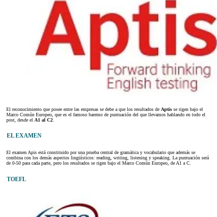
El reconocimiento que posee entre las empresas se debe a que los resultados de
Aptis
se rigen bajo el
Marco Común Europeo, que es el famoso baremo de puntuación del que llevamos hablando en todo el
post, desde el
A1 al C2
.
EL EXAMEN
El examen Apis está constituido por una prueba central de gramática y vocabulario que además se
combina con los demás aspectos lingüísticos: reading, writing, listening y speaking. La puntuación será
de 0-50 para cada parte, pero los resultados se rigen bajo el Marco Común Europeo, de A1 a C.
TOEFL