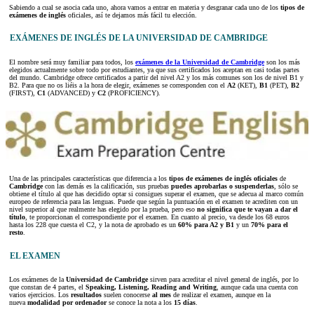
Sabiendo a cual se asocia cada uno, ahora vamos a entrar en materia y desgranar cada uno de los
tipos de
exámenes de inglés
oficiales, así te dejamos más fácil tu elección.
EXÁMENES DE INGLÉS DE LA UNIVERSIDAD DE CAMBRIDGE
El nombre será muy familiar para todos, los
exámenes de la Universidad de Cambridge
son los más
elegidos actualmente sobre todo por estudiantes, ya que sus certificados los aceptan en casi todas partes
del mundo. Cambridge ofrece certificados a partir del nivel A2 y los más comunes son los de nivel B1 y
B2. Para que no os liéis a la hora de elegir, exámenes se corresponden con el
A2
(KET),
B1
(PET),
B2
(FIRST),
C1
(ADVANCED) y
C2
(PROFICIENCY).
Una de las principales características que diferencia a los
tipos de exámenes de inglés oficiales
de
Cambridge
con las demás es la calificación, sus pruebas
puedes aprobarlas o suspenderlas
, sólo se
obtiene el título al que has decidido optar si consigues superar el examen, que se adecua al marco común
europeo de referencia para las lenguas. Puede que según la puntuación en el examen te acrediten con un
nivel superior al que realmente has elegido por la prueba, pero eso
no significa que te vayan a dar el
título
, te proporcionan el correspondiente por el examen. En cuanto al precio, va desde los 68 euros
hasta los 228 que cuesta el C2, y la nota de aprobado es un
60% para A2 y B1
y un
70% para el
resto
.
EL EXAMEN
Los exámenes de la
Universidad de Cambridge
sirven para acreditar el nivel general de inglés, por lo
que constan de 4 partes, el
Speaking, Listening, Reading and Writing
, aunque cada una cuenta con
varios ejercicios. Los
resultados
suelen conocerse
al mes
de realizar el examen, aunque en la
nueva
modalidad por ordenador
se conoce la nota a los
15 días
.