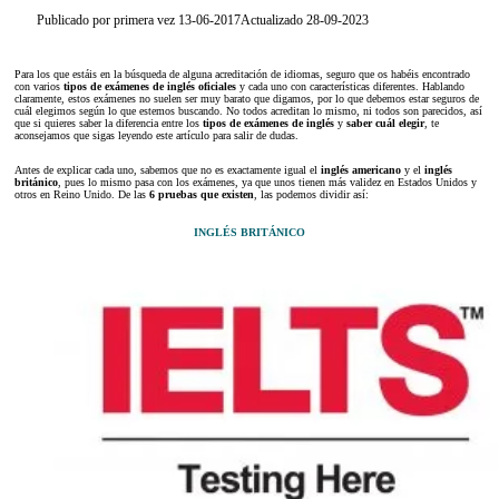
Publicado por primera vez 13-06-2017
Actualizado 28-09-2023
Para los que estáis en la búsqueda de alguna acreditación de idiomas, seguro que os habéis encontrado
con varios
tipos de exámenes de inglés oficiales
y cada uno con características diferentes. Hablando
claramente, estos exámenes no suelen ser muy barato que digamos, por lo que debemos estar seguros de
cuál elegimos según lo que estemos buscando. No todos acreditan lo mismo, ni todos son parecidos, así
que si quieres saber la diferencia entre los
tipos de exámenes de inglés
y
saber cuál elegir
, te
aconsejamos que sigas leyendo este artículo para salir de dudas.
Antes de explicar cada uno, sabemos que no es exactamente igual el
inglés americano
y el
inglés
británico
, pues lo mismo pasa con los exámenes, ya que unos tienen más validez en Estados Unidos y
otros en Reino Unido. De las
6 pruebas que existen
, las podemos dividir así:
INGLÉS BRITÁNICO