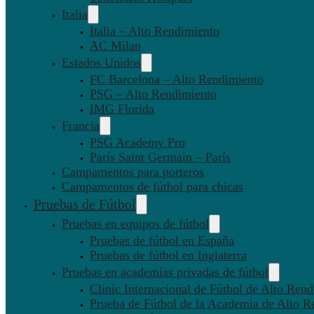
Italia
Italia – Alto Rendimiento
AC Milan
Estados Unidos
FC Barcelona – Alto Rendimiento
PSG – Alto Rendimiento
IMG Florida
Francia
PSG Academy Pro
París Saint Germain – París
Campamentos para porteros
Campamentos de fútbol para chicas
Pruebas de Fútbol
Pruebas en equipos de fútbol
Pruebas de fútbol en España
Pruebas de fútbol en Inglaterra
Pruebas en academias privadas de fútbol
Clinic Internacional de Fútbol de Alto Ren
Prueba de Fútbol de la Academia de Alto R