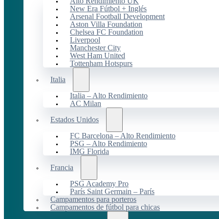
Alto Rendimiento UK
New Era Fútbol + Inglés
Arsenal Football Development
Aston Villa Foundation
Chelsea FC Foundation
Liverpool
Manchester City
West Ham United
Tottenham Hotspurs
Italia
Italia – Alto Rendimiento
AC Milan
Estados Unidos
FC Barcelona – Alto Rendimiento
PSG – Alto Rendimiento
IMG Florida
Francia
PSG Academy Pro
París Saint Germain – París
Campamentos para porteros
Campamentos de fútbol para chicas