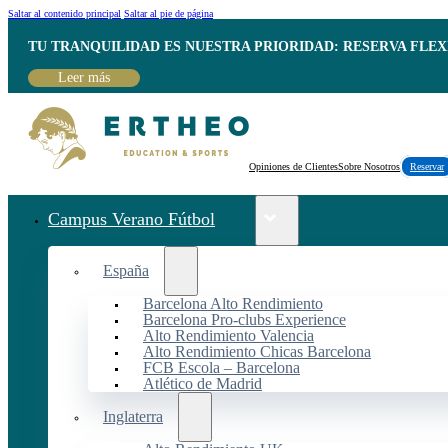
Saltar al contenido principal
Saltar al pie de página
TU TRANQUILIDAD ES NUESTRA PRIORIDAD: RESERVA FLEX
Leer más
Opiniones de Clientes
Sobre Nosotros
Reservar
Campus Verano Fútbol
España
Barcelona Alto Rendimiento
Barcelona Pro-clubs Experience
Alto Rendimiento Valencia
Alto Rendimiento Chicas Barcelona
FCB Escola – Barcelona
Atlético de Madrid
Inglaterra