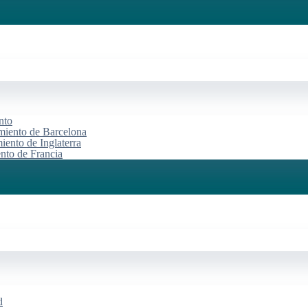
nto
miento de Barcelona
iento de Inglaterra
ento de Francia
d