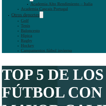
Academia Alto Rendimiento – Italia
Academia Cascais Portugal
Otros deportes
Golf
Tenis
Baloncesto
Hípica
Rugby
Hockey
Campamentos fútbol invierno
TOP 5 DE LO
FÚTBOL CON 