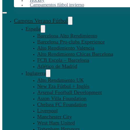
Hockey
Campamentos fútbol invierno
Campus Verano Fútbol
España
Barcelona Alto Rendimiento
Barcelona Pro-clubs Experience
Alto Rendimiento Valencia
Alto Rendimiento Chicas Barcelona
FCB Escola – Barcelona
Atlético de Madrid
Inglaterra
Alto Rendimiento UK
New Era Fútbol + Inglés
Arsenal Football Development
Aston Villa Foundation
Chelsea FC Foundation
Liverpool
Manchester City
West Ham United
Tottenham Hotspurs