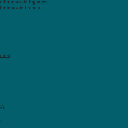
ndimiento de Inglaterra
dimiento de Francia
nited
SA
A