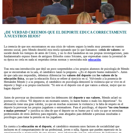
¿DE VERDAD CREEMOS QUE EL DEPORTE EDUCA CORRECTAMENTE
A NUESTROS HIJOS?
La creencia de que nos encontramos en una crisis de valores seguro la tenéis muy presente en vuestro
entorno social, pero Mendo desechó esta teoría opinando que lo que llamamos «
crisis de valores
» se
sucede desde los tiempos de antes de Cristo, y no lo dice basándose en sus propias investigaciones, para
fundamentarlo expuso frases de antiguos filósofos como Sócrates, que expresaban como la juventud de
su época no creía en nada ni respetaba ciertas normas y necesitaba más
educación
.
Tras esta rara introducción que dejó un poco sorprendidos a los propios alumnos de psicología de Mendo
que se encontraban en la sala, el catedrático lanzó la pregunta: «¿Es el deporte bueno realmente?». Antes
de que cada uno respondáis, debemos diferenciar los
valores del deporte
con
los valores de la
educación física
, ya que la educación física se refiere al ejercicio en sí. Volviendo a la ponencia de
Hernández Mendo y a su pregunta, el catedrático en psicología demostró la violencia que se vive en el
deporte y llegó a su propia conclusión: “Si este es el deporte con el que vamos a educar, mejor que no
hagan deporte”.
Antes de provocar un descontento entre los defensores del
deporte y sus valores
, Mendo aclaró su
postura y su crítica: “El deporte es un escenario neutro, lo hacen bueno o malo los deportistas”. Su
afirmación tiene una gran validez, ya que en muchas ocasiones la violencia y la falta de respeto en el
deporte la provocan los propios jugadores o entrenadores. Para el psicólogo, el deporte
“no crea buenas
o malas personas”
y justifica su idea de que el deporte no es bueno por sí solo ya que se necesitan
profesionales de otros ámbitos para regularlo, sean abogados para defender a personas insultadas o
psicólogos para tratar la presión en los jugadores.
En cuenta a la
educación en el deporte
, el catedrático enumera unos factores de sociabilidad que
incluyen en el comportamiento de un profesional, joven o niña, figuras que pueden repercutir en la
autopercepción y motivación de uno mismo, muy relacionado con las actuaciones de realizamos en