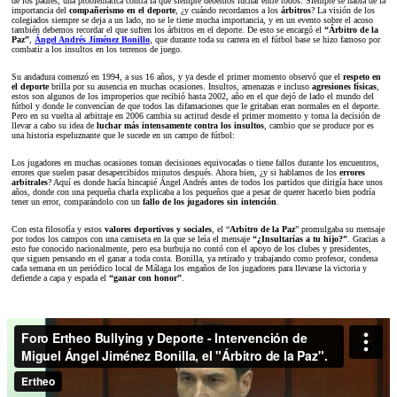
de los padres, una problemática contra la que siempre debemos luchar entre todos. Siempre se habla de la
importancia del
compañerismo en el deporte
, ¿y cuándo recordamos a los
árbitros
? La visión de los
colegiados siempre se deja a un lado, no se le tiene mucha importancia, y en un evento sobre el acoso
también debemos recordar el que sufren los árbitros en el deporte. De esto se encargó el
“Árbitro de la
Paz”
,
Ángel Andrés Jiménez Bonillo
, que durante toda su carrera en el fútbol base se hizo famoso por
combatir a los insultos en los terrenos de juego.
Su andadura comenzó en 1994, a sus 16 años, y ya desde el primer momento observó que el
respeto en
el deporte
brilla por su ausencia en muchas ocasiones. Insultos, amenazas e incluso
agresiones físicas
,
estos son algunos de los improperios que recibió hasta 2002, año en el que dejó de lado el mundo del
fútbol y donde le convencían de que todos las difamaciones que le gritaban eran normales en el deporte.
Pero en su vuelta al arbitraje en 2006 cambia su actitud desde el primer momento y toma la decisión de
llevar a cabo su idea de
luchar más intensamente contra los insultos
, cambio que se produce por es
una historia espeluznante que le sucede en un campo de fútbol:
Los jugadores en muchas ocasiones toman decisiones equivocadas o tiene fallos durante los encuentros,
errores que suelen pasar desapercibidos minutos después. Ahora bien, ¿y si hablamos de los
errores
arbitrales
? Aquí es donde hacía hincapié Ángel Andrés antes de todos los partidos que dirigía hace unos
años, donde con una pequeña charla explicaba a los pequeños que a pesar de querer hacerlo bien podría
tener un error, comparándolo con un
fallo de los jugadores sin intención
.
Con esta filosofía y estos
valores deportivos y sociales
, el “
Arbitro de la Paz
” promulgaba su mensaje
por todos los campos con una camiseta en la que se leía el mensaje
“¿Insultarías a tu hijo?”
. Gracias a
esto fue conocido nacionalmente, pero esa burbuja no contó con el apoyo de los clubes y presidentes,
que siguen pensando en el ganar a toda costa. Bonilla, ya retirado y trabajando como profesor, condena
cada semana en un periódico local de Málaga los engaños de los jugadores para llevarse la victoria y
defiende a capa y espada el
“ganar con honor”
.