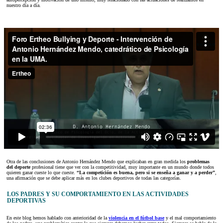
nuestro día a día.
Otra de las conclusiones de Antonio Hernández Mendo que explicaban en gran medida los
problemas
del deporte
profesional tiene que ver con la competitividad, muy importante en un mundo donde todos
quieren ganar cueste lo que cueste.
“La competición es buena, pero si se enseña a ganar y a perder”
,
una afirmación que se debe aplicar más en los clubes deportivos de todas las categorías.
LOS PADRES Y SU COMPORTAMIENTO EN LAS ACTIVIDADES
DEPORTIVAS
En este blog hemos hablado con anterioridad de la
violencia en el fútbol base
y el mal comportamiento