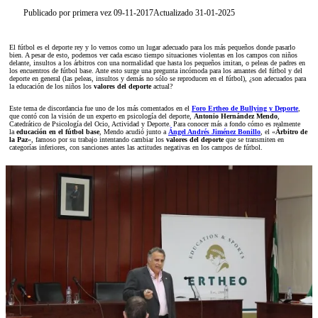
Publicado por primera vez 09-11-2017
Actualizado 31-01-2025
El fútbol es el deporte rey y lo vemos como un lugar adecuado para los más pequeños donde pasarlo
bien. A pesar de esto, podemos ver cada escaso tiempo situaciones violentas en los campos con niños
delante, insultos a los árbitros con una normalidad que hasta los pequeños imitan, o peleas de padres en
los encuentros de fútbol base. Ante esto surge una pregunta incómoda para los amantes del fútbol y del
deporte en general (las peleas, insultos y demás no sólo se reproducen en el fútbol), ¿son adecuados para
la educación de los niños los
valores del deporte
actual?
Este tema de discordancia fue uno de los más comentados en el
Foro Ertheo de Bullying y Deporte
,
que contó con la visión de un experto en psicología del deporte,
Antonio Hernández Mendo
,
Catedrático de Psicología del Ocio, Actividad y Deporte. Para conocer más a fondo cómo es realmente
la
educación en el fútbol base
, Mendo acudió junto a
Ángel Andrés Jiménez Bonillo
, el «
Árbitro de
la Paz
«, famoso por su trabajo intentando cambiar los
valores del deporte
que se transmiten en
categorías inferiores, con sanciones antes las actitudes negativas en los campos de fútbol.