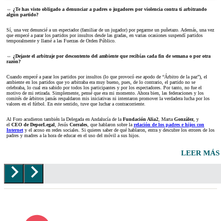
⇔ ¿Te has visto obligado a denunciar a padres o jugadores por violencia contra ti arbitrando
algún partido?
Sí, una vez denuncié a un espectador (familiar de un jugador) por pegarme un puñetazo. Además, una vez
que empecé a parar los partidos por insultos desde las gradas, en varias ocasiones suspendí partidos
temporalmente y llamé a las Fuerzas de Orden Público.
⇔ ¿Dejaste el arbitraje por descontento del ambiente que recibías cada fin de semana o por otra
razón?
Cuando empecé a parar los partidos por insultos (lo que provocó ese apodo de “Árbitro de la paz”), el
ambiente en los partidos que yo arbitraba era muy bueno, pues, de lo contrario, el partido no se
celebraba, lo cual era sabido por todos los participantes y por los espectadores. Por tanto, no fue el
motivo de mi retirada. Simplemente, pensé que era mi momento. Ahora bien, las federaciones y los
comités de árbitros jamás respaldaron mis iniciativas ni intentaron promover la verdadera lucha por los
valores en el fútbol. En este sentido, tuve que luchar a contracorriente.
Al Foro acudieron también la Delegada en Andalucía de la
Fundación Alia2
, Marta
González
, y
el
CEO de DeporLegal
, Jesús
Corrales
, que hablaron sobre la
relación de los padres e hijos con
Internet
y el acoso en redes sociales. Si quieres saber de qué hablaron, entra y descubre los errores de los
padres y madres a la hora de educar en el uso del móvil a sus hijos.
LEER MÁS