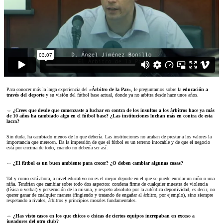
Para conocer más la larga experiencia del
«Árbitro de la Paz»
, le preguntamos sobre la
educación a
través del deporte
y su visión del fútbol base actual, donde ya no arbitra desde hace unos años.
⇔ ¿Crees que desde que comenzaste a luchar en contra de los insultos a los árbitros hace ya más
de 10 años ha cambiado algo en el fútbol base? ¿Las instituciones luchan más en contra de esta
lacra?
Sin duda, ha cambiado menos de lo que debería. Las instituciones no acaban de prestar a los valores la
importancia que merecen. Da la impresión de que el fútbol es un terreno intocable y de que el negocio
está por encima de todo, cuando no debería ser así.
⇔ ¿El fútbol es un buen ambiente para crecer? ¿O deben cambiar algunas cosas?
Tal y como está ahora, a nivel educativo no es el mejor deporte en el que se puede enrolar un niño o una
niña. Tendrían que cambiar sobre todo dos aspectos: condena firme de cualquier muestra de violencia
(física o verbal) y persecución de la misma, y respeto absoluto por la auténtica deportividad, es decir, no
querer ganar de cualquier manera (fingiendo y tratando de engañar al árbitro, por ejemplo), sino siempre
respetando a rivales, árbitros y principios morales fundamentales.
⇔ ¿Has visto casos en los que chicos o chicas de ciertos equipos increpaban en exceso a
jugadores del otro club?