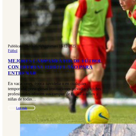
Pubblicato 20-03-2026
|
Aggiornato 16-12-2025
Fútbol
MEJORES CAMPAMENTOS DE FÚTBOL
CON OFERTAS TODO EL AÑO PARA
ENTRENAR
En vacaciones, época navideña o en cualquier
temporada; prestigiosas instituciones privadas y clubes
profesionales ofrecen sus campus de fútbol a niños y
niñas de todas…
Leer más