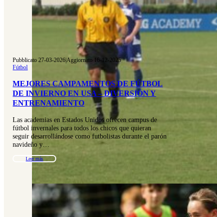
Pubblicato 27-03-2026
|
Aggiornato 16-12-2025
Fútbol
MEJORES CAMPAMENTOS DE FÚTBOL
DE INVIERNO EN USA – DIVERSIÓN Y
ENTRENAMIENTO
Las academias en Estados Unidos ofrecen campus de
fútbol invernales para todos los chicos que quieran
seguir desarrollándose como futbolistas durante el parón
navideño y…
Leer más