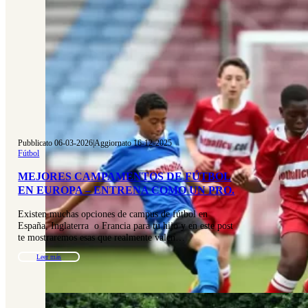
Pubblicato 06-03-2026
|
Aggiornato 16-12-2025
Fútbol
MEJORES CAMPAMENTOS DE FÚTBOL
EN EUROPA – ENTRENA COMO UN PRO.
Existen muchas opciones de campus de fútbol en
España, Inglaterra o Francia para tu hijo y en este post
te mostraremos esas que realmente valen…
Leer más