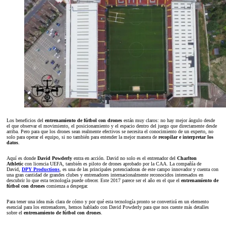
Los beneficios del
entrenamiento de fútbol con drones
están muy claros: no hay mejor ángulo desde
el que observar el movimiento, el posicionamiento y el espacio dentro del juego que directamente desde
arriba. Pero para que los drones sean realmente efectivos se necesita el conocimiento de un experto, no
solo para operar el equipo, si no también para entender la mejor manera de
recopilar e interpretar los
datos
.
Aquí es donde
David Powderly
entra en acción. David no solo es el entrenador del
Charlton
Athletic
con licencia UEFA, también es piloto de drones aprobado por la CAA. La compañía de
David,
DPY Productions
, es una de las principales potenciadoras de este campo innovador y cuenta con
una gran cantidad de grandes clubes y entrenadores internacionalmente reconocidos interesados ​​en
descubrir lo que esta tecnología puede ofrecer. Este 2017 parece ser el año en el que el
entrenamiento de
fútbol con drones
comienza a despegar.
Para tener una idea más clara de cómo y por qué esta tecnología pronto se convertirá en un elemento
esencial para los entrenadores, hemos hablado con David Powderly para que nos cuente más detalles
sobre el
entrenamiento de fútbol con drones
.