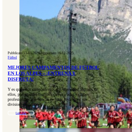
Pubblicato 13-03-2026
|
Aggiornato 16-12-2025
Fútbol
MEJORES CAMPAMENTOS DE FÚTBOL
EN LOS ALPES – ¡ENTRENA Y
DISFRUTA!
Y es que estos campamentos son ofertados, algunos de
ellos, por grandes instituciones privadas y clubes
profesionales que buscan reclutar joyas para sus
divisiones inferiores…
Leer más