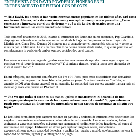
ENTREVISTA CON DAVID POWDERLY, PIONERO EN EL
ENTRENAMIENTO DE FÚTBOL CON DRONES
⇒ Hola David, los drones se han vuelto extremadamente populares en los últimos años, casi como
una locura. Además, cada día conocemos más y más aplicaciones prácticas para ellos. ¿Cómo
comenzaste a interesarte por el uso de drones y qué te dio la idea de usarlos como una
herramienta más en los entrenamientos de fútbol?
Todo comenzó una noche de 2015, cuando el entrenador del Barcelona en ese momento, Pep Guardiola,
desplegó su táctica de uno contra uno en un partido de la Liga de Campeones contra el Bayern de
Múnich en el Camp Nou. Durante 20 minutos me vi atrapado por el intercambio táctico tal y como se
muestra por la televisión. La visión más clara vino de una cámara desde arriba, lo que me permitió ver
completamente la posición de ambos equipos establecidos en el campo.
Fue entonces cuando me pregunté: ¿podría encontrar una manera de reproducir esos ángulos que me
permitan ver el juego de maneras alternativas? Y, al mismo tiempo, ¿podría lograr esto sin perder de
vista el cuadro táctico?
En mi búsqueda, me encontré con cámaras Go-Pro e Hi-Pods, pero estos dispositivos eran demasiado
restrictivos, no me permitían tener libertad al grabar un juego. Mientras buscaba en YouTube, un
anuncio de DJI sobre drones apareció en mi pantalla. La curiosidad hizo que ese anuncio llamara toda mi
atención y acabé comprando un Phantom 3.
⇒ Una vez que tenías el drone en tus manos, ¿cómo te embarcaste en el desarrollo de una
estrategia que atrajese la atención de los mejores entrenadores del mundo? Y, ¿qué soluciones
puede proporcionar un drone que los entrenadores no son capaces de encontrar en ningún otro
lugar?
La habilidad de un drone para capturar acciones en partidos y sesiones de entrenamiento desde todos los
ángulos lo convierte en una herramienta potencialmente indispensable. Como entrenadores, todos
aspiramos a ganar esos pequeños márgenes que aumentan el rendimiento de los jugadores, así como el
rendimiento del equipo. Utilizando un drone para capturar imágenes aéreas, aumentamos
exponencialmente nuestra capacidad de revisar y analizar las jugadas a medida que buscamos mejorar la
capacidad de nuestro jugador y la inteligencia de juego.