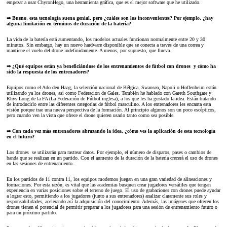
empezar a usar ChyronHego, una herramienta gráfica, que es el mejor software que he utilizado.
⇒ Bueno, esta tecnología suena genial, pero ¿cuáles son los inconvenientes? Por ejemplo, ¿hay
alguna limitación en términos de duración de la batería?
La vida de la batería está aumentando, los modelos actuales funcionan normalmente entre 20 y 30
minutos. Sin embargo, hay un nuevo hardware disponible que se conecta a través de una correa y
mantiene el vuelo del drone indefinidamente. A menos, por supuesto, que llueva.
⇒ ¿Qué equipos están ya beneficiándose de los entrenamientos de fútbol con drones y cómo ha
sido la respuesta de los entrenadores?
Equipos como el Ado den Haag, la selección nacional de Bélgica, Swansea, Napoli o Hoffenheim están
utilizando ya los drones, así como Federación de Gales. También he hablado con Gareth Southgate y
Rhys Long de la FA (La Federación de Fútbol inglesa), a los que les ha gustado la idea. Están tratando
de introducirlo entre las diferentes categorías de fútbol masculino. A los entrenadores les encanta esta
visión porque trae una nueva perspectiva de la formación. Al principio algunos son un poco escépticos,
pero cuando ven la vista que ofrece el drone quieren usarlo tanto como sea posible.
⇒ Con cada vez más entrenadores abrazando la idea, ¿cómo ves la aplicación de esta tecnología
en el futuro?
Los drones se utilizarán para rastrear datos. Por ejemplo, el número de disparos, pases o cambios de
banda que se realizan en un partido. Con el aumento de la duración de la batería crecerá el uso de drones
en las sesiones de entrenamiento.
En los partidos de 11 contra 11, los equipos modernos juegan en una gran variedad de alineaciones y
formaciones. Por esta razón, es vital que las academias busquen crear jugadores versátiles que tengan
experiencia en varias posiciones sobre el terreno de juego. El uso de grabaciones con drones puede ayudar
a lograr esto, permitiendo a los jugadores (junto a sus entrenadores) analizar claramente sus roles y
responsabilidades, acelerando así la adquisición del conocimiento. Además, las imágenes que ofrecen los
drones tienen el potencial de permitir preparar a los jugadores para una sesión de entrenamiento futuro o
para un próximo partido.