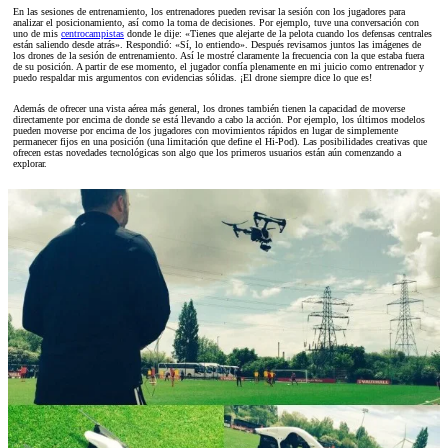
En las sesiones de entrenamiento, los entrenadores pueden revisar la sesión con los jugadores para
analizar el posicionamiento, así como la toma de decisiones. Por ejemplo, tuve una conversación con
uno de mis
centrocampistas
donde le dije: «Tienes que alejarte de la pelota cuando los defensas centrales
están saliendo desde atrás». Respondió: «Sí, lo entiendo». Después revisamos juntos las imágenes de
los drones de la sesión de entrenamiento. Así le mostré claramente la frecuencia con la que estaba fuera
de su posición. A partir de ese momento, el jugador confía plenamente en mi juicio como entrenador y
puedo respaldar mis argumentos con evidencias sólidas. ¡El drone siempre dice lo que es!
Además de ofrecer una vista aérea más general, los drones también tienen la capacidad de moverse
directamente por encima de donde se está llevando a cabo la acción. Por ejemplo, los últimos modelos
pueden moverse por encima de los jugadores con movimientos rápidos en lugar de simplemente
permanecer fijos en una posición (una limitación que define el Hi-Pod). Las posibilidades creativas que
ofrecen estas novedades tecnológicas son algo que los primeros usuarios están aún comenzando a
explorar.