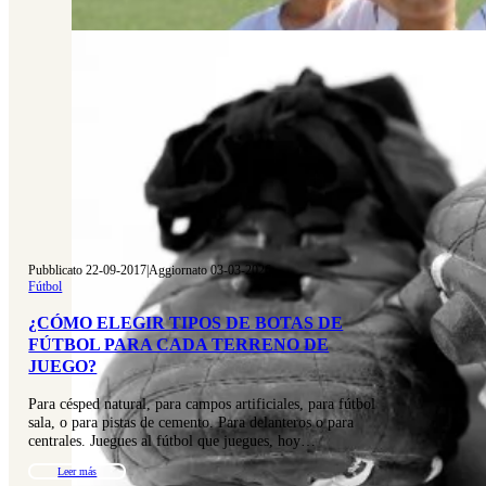
Pubblicato 22-09-2017
|
Aggiornato 03-03-2026
Fútbol
¿CÓMO ELEGIR TIPOS DE BOTAS DE
FÚTBOL PARA CADA TERRENO DE
JUEGO?
Para césped natural, para campos artificiales, para fútbol
sala, o para pistas de cemento. Para delanteros o para
centrales. Juegues al fútbol que juegues, hoy…
Leer más