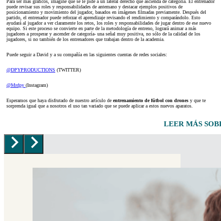
Para ser más gráficos, imagine que se le pide a un lateral derecho que ascienda de categoría. El entrenador
puede revisar sus roles y responsabilidades de antemano y destacar ejemplos positivos de
posicionamiento y movimiento del jugador, basados ​​en imágenes filmadas previamente. Después del
partido, el entrenador puede reforzar el aprendizaje revisando el rendimiento y comparándolo. Esto
ayudará al jugador a ver claramente los retos, los roles y responsabilidades de jugar dentro de ese nuevo
equipo. Si este proceso se convierte en parte de la metodología de entreno, logrará animar a más
jugadores a prosperar y ascender de categoría- una señal muy positiva, no sólo de la calidad de los
jugadores, si no también de los entrenadores que trabajan dentro de la academia.
Puede seguir a David y a su compañía en las siguientes cuentas de redes sociales:
@DPYPRODUCTIONS
(TWITTER)
@Mrdpy
(Instagram)
Esperamos que haya disfrutado de nuestro artículo de
entrenamiento de fútbol con drones
y que te
sorprenda igual que a nosotros el uso tan variado que se puede aplicar a estos nuevos aparatos.
LEER MÁS SO