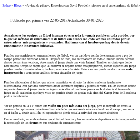
Ertheo
»
Blogs
»
«A vista de pájaro». Entrevista con David Powderly, pionero en el entrenamiento de fútbol
Publicado por primera vez 22-05-2017
Actualizado 30-01-2025
Actualmente, los equipos de fútbol intentan obtener toda la ventaja posible en cada partido, por
lo que los métodos de entrenamiento de fútbol con drones son cada vez más utilizados por los
entrenadores más progresistas y avanzados. Hablamos con el hombre que hay detrás de esta
emocionante e innovadora iniciativa.
Para los que participan en entrenamientos de fútbol, ​​ver un partido o sesión de entrenamiento a pie de
campo parece una actividad normal. Después de todo, los entrenadores de todo el mundo llevan décadas
dentro de sus áreas técnicas, observando el juego desde una
vista lateral
. También es cierto que desde
hace mucho tiempo se acepta que, al observar el deporte desde esta perspectiva, ciertos aspectos del juego
pueden quedar distorsionados o, incluso, ocultarse a la vista. Esto a su vez puede conducir a una
mala
interpretación
o a un pobre análisis de una situación de juego.
Para los aficionados al fútbol que asisten a partidos en directo, la visión suele ser igualmente
distorsionada, con partidos observados desde diferentes ángulos y puntos de vista. En los estadios donde
se puede observar el juego desde un ángulo más alto, el problema pasa a ser la distancia al terreno de
juego en sí; cualquiera que haya visto un partido desde las gradas más altas del
Camp Nou
de Barcelona
podría corroborarlo.
Ver un partido en la TV ofrece una
visión un poco más clara del juego
, pero la mayoría de veces la
cámara solo captura una instantánea limitada de lo que realmente está sucediendo en el campo, se centra
en el balón y, desde su sillón, el espectador se pierde toda la actividad que ocurre alrededor.
Como resultado, no es de extrañar que el fútbol de élite y los entrenadores deportivos estén incorporando
la tecnología de los
drones
en sus sesiones de entrenamiento.