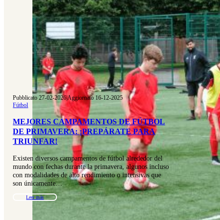
Pubblicato 27-02-2026
|
Aggiornato 16-12-2025
Fútbol
MEJORES CAMPAMENTOS DE FÚTBOL
DE PRIMAVERA: ¡PREPÁRATE PARA
TRIUNFAR!
Existen diversos campamentos de fútbol alrededor del
mundo con fechas durante la primavera, algunos incluso
con modalidades de alto rendimiento o intensivas que
son únicamente…
Leer más