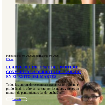
Pubblicato 03-03-2026
|
Aggiornato 03-03-2026
Fútbol
EL ARTE DEL INFORME DEL PARTIDO:
CONVERTIR LA DERROTA DEL SÁBADO
EN EL ÉXITO DEL MARTES
Todos los entrenadores conocen esa sensación. Suena el
pitido final, la adrenalina está por las nubes y tienes un
montón de pensamientos dando vueltas en…
Leer más