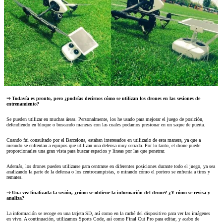
⇒ Todavía es pronto, pero ¿podrías decirnos cómo se utilizan los drones en las sesiones de
entrenamiento?
Se pueden utilizar en muchas áreas. Personalmente, los he usado para mejorar el juego de posición,
defendiendo en bloque o buscando maneras con las cuales podamos presionar en un saque de puerta.
Cuando fui consultado por el Barcelona, ​​estaban interesados en utilizarlo de esta manera, ya que a
menudo se enfrentan a equipos que utilizan una defensa muy cerrada. Por lo tanto, el drone puede
proporcionarles una gran vista para buscar espacios y líneas por las que penetrar.
Además, los drones pueden utilizarse para centrarse en diferentes posiciones durante todo el juego, ya sea
analizando la parte de la defensa o los centrocampistas, o mirando cómo el portero se enfrenta a tiros y
remates.
⇒ Una vez finalizada la sesión, ¿cómo se obtiene la información del drone? ¿Y cómo se revisa y
analiza?
La información se recoge en una tarjeta SD, así como en la caché del dispositivo para ver las imágenes
en vivo. A continuación, utilizamos Sports Code, así como Final Cut Pro para editar, y acabo de