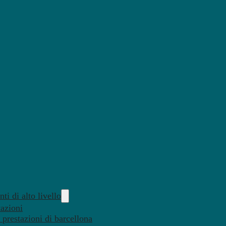
ti di alto livello
tazioni
 prestazioni di barcellona