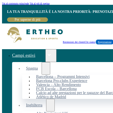
Vai al contenuto principale
Vai al piè di pagina
LA TUA TRANQUILLITÀ È LA NOSTRA PRIORITÀ: PRENOTAZ
Per saperne di più
Recensioni dei clienti
Chi siamo
Registrazione
Campi estivi
Spagna
Barcellona – Programmi Intensivi
Barcelona Pro-clubs Experience
Valencia – Alto Rendimento
FCB Escola – Barcellona
Calcio ad alte prestazioni per le ragazze del Bar
Atlético de Madrid
Inghilterra