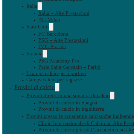
Italia
Italia – Alte Prestazioni
AC Milan
Stati Uniti
FC Barcelona
PSG – Alte Prestazioni
IMG Florida
Francia
PSG Academy Pro
Paris Saint Germain – Parigi
I camps calcio per i portieri
Camps calcio per ragazze
Provini di calcio
Provini diretti in una squadra di calcio
Provini di calcio in Spagna
Provini di calcio in Inghilterra
Provini presso le accademie calcistiche indipenden
Clinic Internazionale di Calcio ad Alte Pres
Provini di calcio presso l’ accademia ad alte