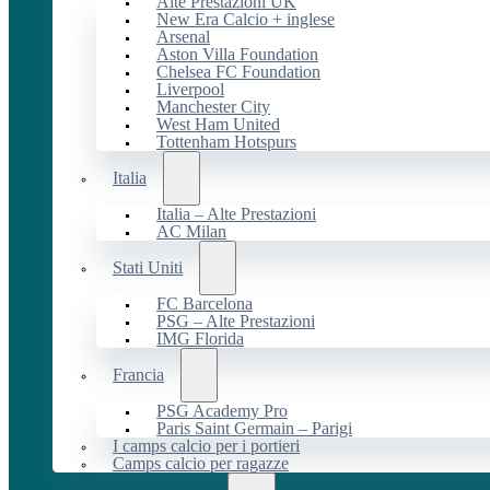
Alte Prestazioni UK
New Era Calcio + inglese
Arsenal
Aston Villa Foundation
Chelsea FC Foundation
Liverpool
Manchester City
West Ham United
Tottenham Hotspurs
Italia
Italia – Alte Prestazioni
AC Milan
Stati Uniti
FC Barcelona
PSG – Alte Prestazioni
IMG Florida
Francia
PSG Academy Pro
Paris Saint Germain – Parigi
I camps calcio per i portieri
Camps calcio per ragazze