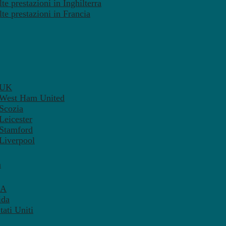
te prestazioni in Inghilterra
lte prestazioni in Francia
– UK
– West Ham United
 Scozia
Leicester
 Stamford
 Liverpool
a
SA
ida
ati Uniti