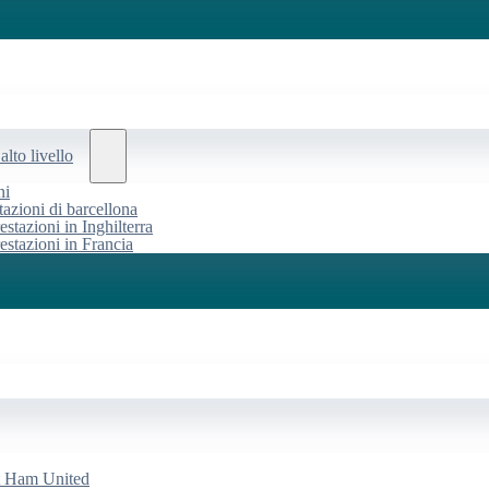
alto livello
ni
tazioni di barcellona
estazioni in Inghilterra
restazioni in Francia
st Ham United