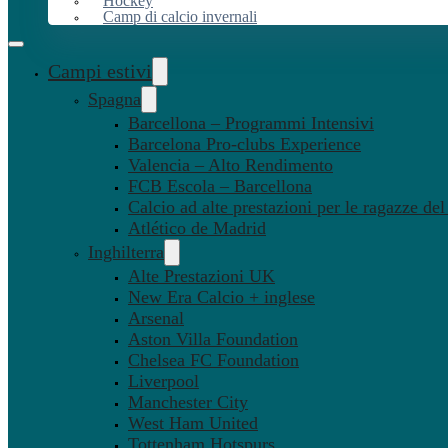
Hockey
Camp di calcio invernali
Campi estivi
Spagna
Barcellona – Programmi Intensivi
Barcelona Pro-clubs Experience
Valencia – Alto Rendimento
FCB Escola – Barcellona
Calcio ad alte prestazioni per le ragazze de
Atlético de Madrid
Inghilterra
Alte Prestazioni UK
New Era Calcio + inglese
Arsenal
Aston Villa Foundation
Chelsea FC Foundation
Liverpool
Manchester City
West Ham United
Tottenham Hotspurs