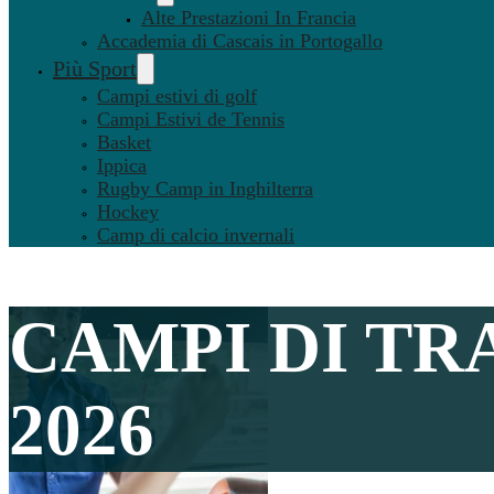
Alte Prestazioni In Francia
Accademia di Cascais in Portogallo
Più Sport
Campi estivi di golf
Campi Estivi de Tennis
Basket
Ippica
Rugby Camp in Inghilterra
Hockey
Camp di calcio invernali
CAMPI DI TR
2026