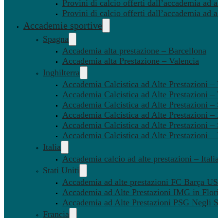
Provini di calcio offerti dall’accademia ad al
Provini di calcio offerti dall’accademia ad a
Accademie sportive
Spagna
Accademia alta prestazione – Barcellona
Accademia alta Prestazione – Valencia
Inghilterra
Accademia Calcistica ad Alte Prestazioni 
Accademia Calcistica ad Alte Prestazioni 
Accademia Calcistica ad Alte Prestazioni –
Accademia Calcistica ad Alte Prestazioni – 
Accademia Calcistica ad Alte Prestazioni –
Accademia Calcistica ad Alte Prestazioni –
Italia
Accademia calcio ad alte prestazioni – Itali
Stati Uniti
Accademia ad alte prestazioni FC Barça U
Accademia ad Alte Prestazioni IMG in Flor
Accademia ad Alte Prestazioni PSG Negli St
Francia