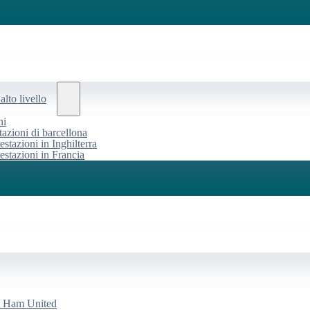
alto livello
ni
tazioni di barcellona
estazioni in Inghilterra
restazioni in Francia
st Ham United