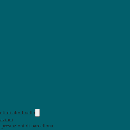
ti di alto livello
tazioni
 prestazioni di barcellona