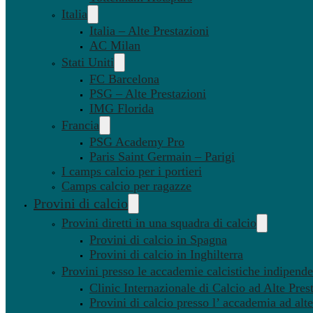
Italia
Italia – Alte Prestazioni
AC Milan
Stati Uniti
FC Barcelona
PSG – Alte Prestazioni
IMG Florida
Francia
PSG Academy Pro
Paris Saint Germain – Parigi
I camps calcio per i portieri
Camps calcio per ragazze
Provini di calcio
Provini diretti in una squadra di calcio
Provini di calcio in Spagna
Provini di calcio in Inghilterra
Provini presso le accademie calcistiche indipenden
Clinic Internazionale di Calcio ad Alte Pres
Provini di calcio presso l’ accademia ad alte