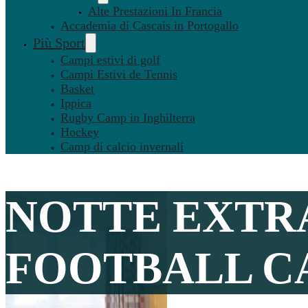
Alte Prestazioni In Francia
Accademia di Cascais in Portogallo
Più Sport
Campi estivi di golf
Campi Estivi de Tennis
Basket
Ippica
Rugby Camp in Inghilterra
Hockey
Camp di calcio invernali
NOTTE EXTR
FOOTBALL CA