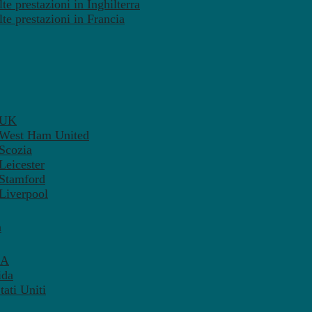
te prestazioni in Inghilterra
lte prestazioni in Francia
– UK
– West Ham United
 Scozia
Leicester
 Stamford
 Liverpool
a
SA
ida
ati Uniti