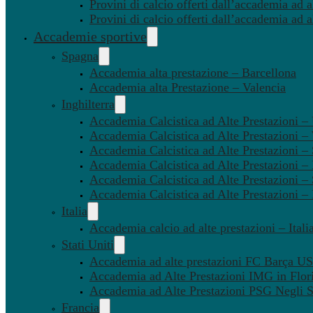
Provini di calcio offerti dall’accademia ad al
Provini di calcio offerti dall’accademia ad a
Accademie sportive
Spagna
Accademia alta prestazione – Barcellona
Accademia alta Prestazione – Valencia
Inghilterra
Accademia Calcistica ad Alte Prestazioni 
Accademia Calcistica ad Alte Prestazioni 
Accademia Calcistica ad Alte Prestazioni –
Accademia Calcistica ad Alte Prestazioni – 
Accademia Calcistica ad Alte Prestazioni –
Accademia Calcistica ad Alte Prestazioni –
Italia
Accademia calcio ad alte prestazioni – Itali
Stati Uniti
Accademia ad alte prestazioni FC Barça U
Accademia ad Alte Prestazioni IMG in Flor
Accademia ad Alte Prestazioni PSG Negli St
Francia