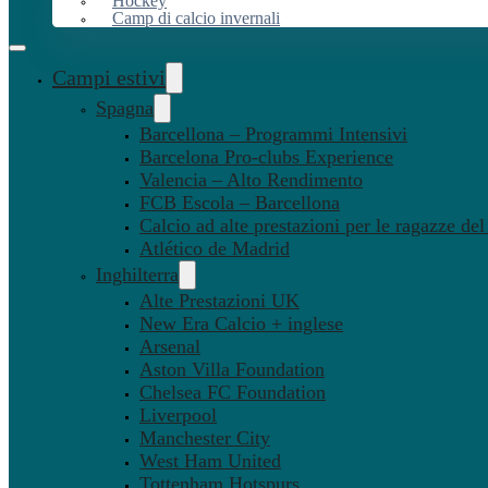
Hockey
Camp di calcio invernali
Campi estivi
Spagna
Barcellona – Programmi Intensivi
Barcelona Pro-clubs Experience
Valencia – Alto Rendimento
FCB Escola – Barcellona
Calcio ad alte prestazioni per le ragazze de
Atlético de Madrid
Inghilterra
Alte Prestazioni UK
New Era Calcio + inglese
Arsenal
Aston Villa Foundation
Chelsea FC Foundation
Liverpool
Manchester City
West Ham United
Tottenham Hotspurs