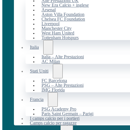
Alte Prestazioni UK
New Era Calcio + inglese
Arsenal
Aston Villa Foundation
Chelsea FC Foundation
Liverpool
Manchester City
West Ham United
Tottenham Hotspurs
Italia
Italia – Alte Prestazioni
AC Milan
Stati Uniti
FC Barcelona
PSG – Alte Prestazioni
IMG Florida
Francia
PSG Academy Pro
Paris Saint Germain – Parigi
I camps calcio per i portieri
Camps calcio per ragazze