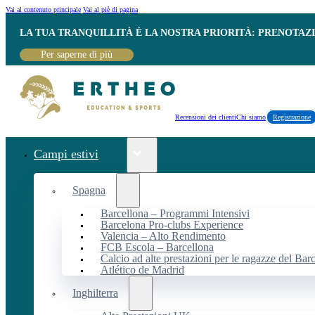
Vai al contenuto principale
Vai al piè di pagina
LA TUA TRANQUILLITÀ È LA NOSTRA PRIORITÀ: PRENOTAZ
Per saperne di più
Recensioni dei clienti
Chi siamo
Registrazione
Campi estivi
Spagna
Barcellona – Programmi Intensivi
Barcelona Pro-clubs Experience
Valencia – Alto Rendimento
FCB Escola – Barcellona
Calcio ad alte prestazioni per le ragazze del Bar
Atlético de Madrid
Inghilterra