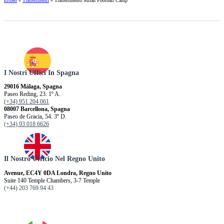
Ertheo
»
Trasferimenti
»
Trasferimento Milan Football Camp
I Nostri Uffici In Spagna
29016 Málaga, Spagna
Paseo Reding, 23. 1º A.
(+34) 951 204 061
08007 Barcellona, ​​Spagna
Paseo de Gracia, 54. 3º D.
(+34) 93 018 6626
Il Nostro Ufficio Nel Regno Unito
Avenue, EC4Y 0DA Londra, Regno Unito
Suite 140 Temple Chambers, 3-7 Temple
(+44) 203 769 94 43