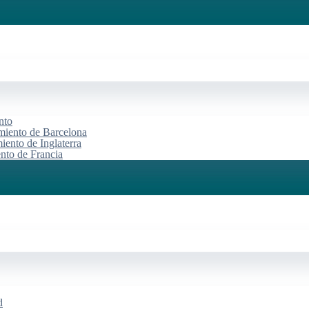
nto
miento de Barcelona
iento de Inglaterra
ento de Francia
d