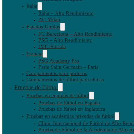
Italia
Italia – Alto Rendimiento
AC Milan
Estados Unidos
FC Barcelona – Alto Rendimiento
PSG – Alto Rendimiento
IMG Florida
Francia
PSG Academy Pro
París Saint Germain – París
Campamentos para porteros
Campamentos de fútbol para chicas
Pruebas de Fútbol
Pruebas en equipos de fútbol
Pruebas de fútbol en España
Pruebas de fútbol en Inglaterra
Pruebas en academias privadas de fútbol
Clinic Internacional de Fútbol de Alto Ren
Prueba de Fútbol de la Academia de Alto R