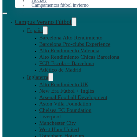
Hockey
Campamentos fútbol invierno
Campus Verano Fútbol
España
Barcelona Alto Rendimiento
Barcelona Pro-clubs Experience
Alto Rendimiento Valencia
Alto Rendimiento Chicas Barcelona
FCB Escola – Barcelona
Atlético de Madrid
Inglaterra
Alto Rendimiento UK
New Era Fútbol + Inglés
Arsenal Football Development
Aston Villa Foundation
Chelsea FC Foundation
Liverpool
Manchester City
West Ham United
Tottenham Hotspurs