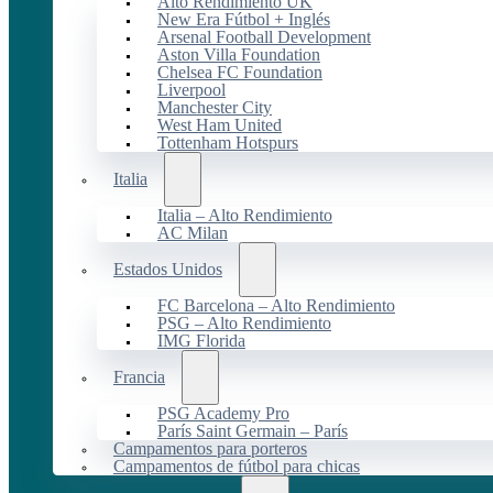
Alto Rendimiento UK
New Era Fútbol + Inglés
Arsenal Football Development
Aston Villa Foundation
Chelsea FC Foundation
Liverpool
Manchester City
West Ham United
Tottenham Hotspurs
Italia
Italia – Alto Rendimiento
AC Milan
Estados Unidos
FC Barcelona – Alto Rendimiento
PSG – Alto Rendimiento
IMG Florida
Francia
PSG Academy Pro
París Saint Germain – París
Campamentos para porteros
Campamentos de fútbol para chicas