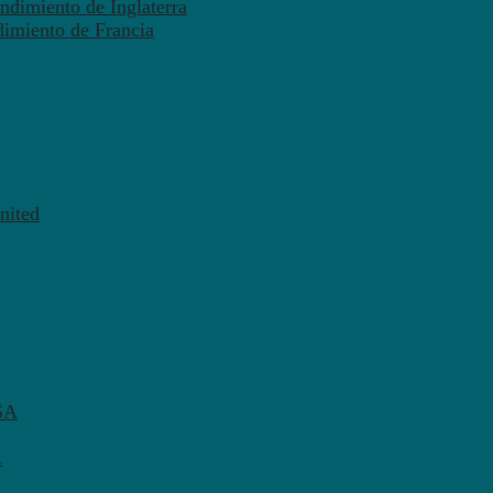
ndimiento de Inglaterra
dimiento de Francia
nited
SA
A