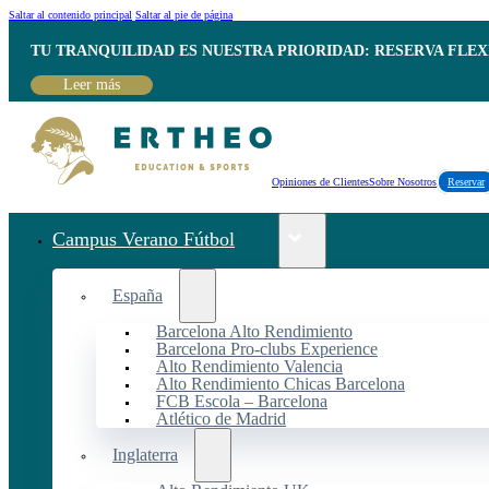
Saltar al contenido principal
Saltar al pie de página
TU TRANQUILIDAD ES NUESTRA PRIORIDAD: RESERVA FLEX
Leer más
Opiniones de Clientes
Sobre Nosotros
Reservar
Campus Verano Fútbol
España
Barcelona Alto Rendimiento
Barcelona Pro-clubs Experience
Alto Rendimiento Valencia
Alto Rendimiento Chicas Barcelona
FCB Escola – Barcelona
Atlético de Madrid
Inglaterra