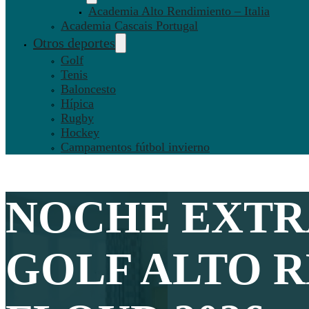
Academia Alto Rendimiento – Italia
Academia Cascais Portugal
Otros deportes
Golf
Tenis
Baloncesto
Hípica
Rugby
Hockey
Campamentos fútbol invierno
NOCHE EXTR
GOLF ALTO 