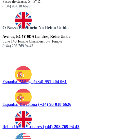
Paseo de Gracia, 54. 3º D.
(+34) 93 018 6626
O Nosso Escritório No Reino Unido
Avenue, EC4Y 0DA Londres, Reino Unido
Suite 140 Temple Chambers, 3-7 Temple
(+44) 203 769 94 43
Espanha. Málaga
(+34) 951 204 061
Espanha. Barcelona
(+34) 93 018 6626
Reino Unido. Londres
(+44) 203 769 94 43