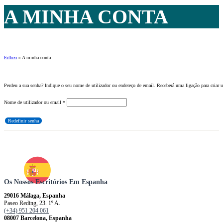
A MINHA CONTA
Ertheo
»
A minha conta
Perdeu a sua senha? Indique o seu nome de utilizador ou endereço de email. Receberá uma ligação para criar 
Obrigatório
Nome de utilizador ou email
*
Redefinir senha
Os Nossos Escritórios Em Espanha
29016 Málaga, Espanha
Paseo Reding, 23. 1º A.
(+34) 951 204 061
08007 Barcelona, ​​​​​Espanha