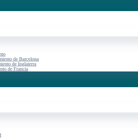
nto
miento de Barcelona
iento de Inglaterra
ento de Francia
d