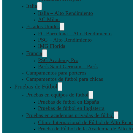
Italia
Italia – Alto Rendimiento
AC Milan
Estados Unidos
FC Barcelona – Alto Rendimiento
PSG – Alto Rendimiento
IMG Florida
Francia
PSG Academy Pro
París Saint Germain – París
Campamentos para porteros
Campamentos de fútbol para chicas
Pruebas de Fútbol
Pruebas en equipos de fútbol
Pruebas de fútbol en España
Pruebas de fútbol en Inglaterra
Pruebas en academias privadas de fútbol
Clinic Internacional de Fútbol de Alto Ren
Prueba de Fútbol de la Academia de Alto R