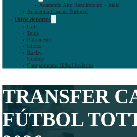
Academia Alto Rendimiento – Italia
Academia Cascais Portugal
Otros deportes
Golf
Tenis
Baloncesto
Hípica
Rugby
Hockey
Campamentos fútbol invierno
TRANSFER C
FÚTBOL TOT