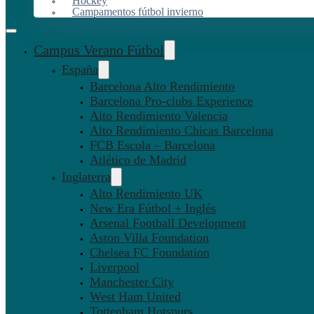
Hockey
Campamentos fútbol invierno
Campus Verano Fútbol
España
Barcelona Alto Rendimiento
Barcelona Pro-clubs Experience
Alto Rendimiento Valencia
Alto Rendimiento Chicas Barcelona
FCB Escola – Barcelona
Atlético de Madrid
Inglaterra
Alto Rendimiento UK
New Era Fútbol + Inglés
Arsenal Football Development
Aston Villa Foundation
Chelsea FC Foundation
Liverpool
Manchester City
West Ham United
Tottenham Hotspurs