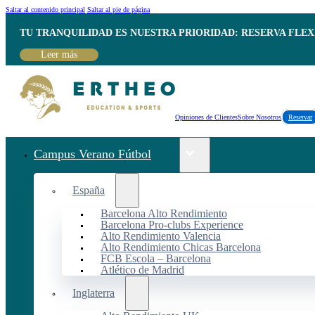
Saltar al contenido principal
Saltar al pie de página
TU TRANQUILIDAD ES NUESTRA PRIORIDAD: RESERVA FLEX
Leer más
Opiniones de Clientes
Sobre Nosotros
Reservar
Campus Verano Fútbol
España
Barcelona Alto Rendimiento
Barcelona Pro-clubs Experience
Alto Rendimiento Valencia
Alto Rendimiento Chicas Barcelona
FCB Escola – Barcelona
Atlético de Madrid
Inglaterra