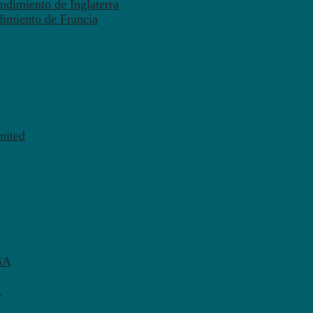
ndimiento de Inglaterra
dimiento de Francia
nited
SA
A